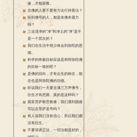
缘，才能获救。
念佛的人要不要努力去行持善法？
听到佛号的人，都是依佛本愿力
吗？
三业清净的“净”和净土的“净”是不
是一个层次的？
我们在生活中很少体会到弥陀的恩
德。
科学的终极目标应该是和阿弥陀佛
的目标一致的吧？
是佛的回向，才有众生的称念，能
念也是阿弥陀佛的功德。
听说我们一天要念满三万声佛号，
往生才有把握。真的是这样吗？
观音菩萨救苦救难，我们遇到困难
可以念菩萨圣号吗？
有人说我们没有信心，所以我们都
没有往生。
不要诽谤正法，一切法都是好的，