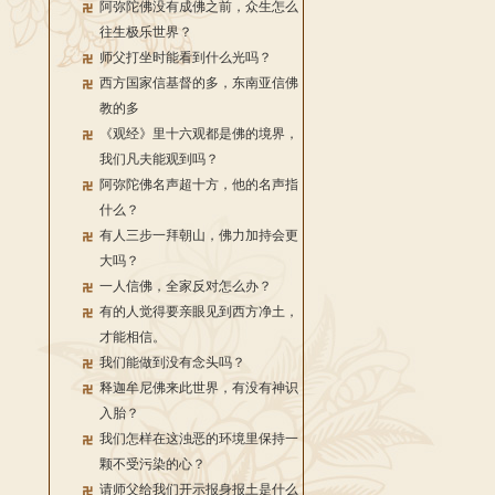
阿弥陀佛没有成佛之前，众生怎么
往生极乐世界？
师父打坐时能看到什么光吗？
西方国家信基督的多，东南亚信佛
教的多
《观经》里十六观都是佛的境界，
我们凡夫能观到吗？
阿弥陀佛名声超十方，他的名声指
什么？
有人三步一拜朝山，佛力加持会更
大吗？
一人信佛，全家反对怎么办？
有的人觉得要亲眼见到西方净土，
才能相信。
我们能做到没有念头吗？
释迦牟尼佛来此世界，有没有神识
入胎？
我们怎样在这浊恶的环境里保持一
颗不受污染的心？
请师父给我们开示报身报土是什么