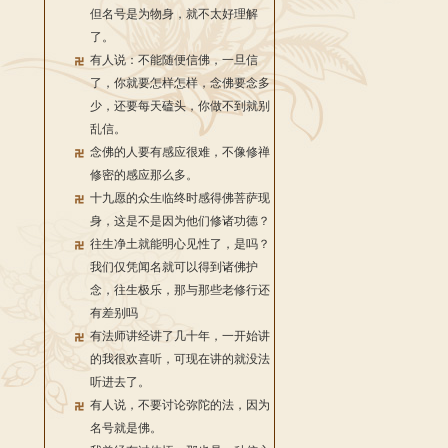
但名号是为物身，就不太好理解
了。
有人说：不能随便信佛，一旦信
了，你就要怎样怎样，念佛要念多
少，还要每天磕头，你做不到就别
乱信。
念佛的人要有感应很难，不像修禅
修密的感应那么多。
十九愿的众生临终时感得佛菩萨现
身，这是不是因为他们修诸功德？
往生净土就能明心见性了，是吗？
我们仅凭闻名就可以得到诸佛护
念，往生极乐，那与那些老修行还
有差别吗
有法师讲经讲了几十年，一开始讲
的我很欢喜听，可现在讲的就没法
听进去了。
有人说，不要讨论弥陀的法，因为
名号就是佛。