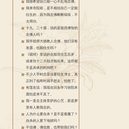
我很希望自己能一心不乱地念佛。
我来寺院前，是不相信自己一定能
往生的，因为我念佛断断续续，不
太用功。
十九、二十愿，说的是疑惑佛智的
念佛人吗？
我学祖师大德教人念佛，他们没有
发愿，也能往生吗？
《观经》里说的在胎宫住五百岁，
或者住十二大劫才能出来。这些都
不是具体的时间吧？
不少人平时总是说要往生净土，真
正到了临终时就不想走，怕死了。
有莲友说：我现在回头学习弥陀本
愿怕是来不及了。
我一直念文殊菩萨的心咒，那是梦
里有人教我念的。
人为什么要自杀？是不是着魔了？
自杀的人要下地狱吗？
不信佛，佛也救，也帮助我们吗？