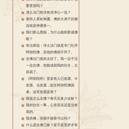
要受苦吗？
净土法门有没有清净心一说？
有些人喜欢神通。佛的大弟子目犍
连就是神通第一。
我们那么愚痴，为什么能刹那成佛
呢？
有法师说：净土法门就是专门礼拜
阿弥陀佛，其他的佛就不拜了。
念佛法门真的太好了。我一边干活
一边念佛，也能成就我的往生，太
容易了。
《阿弥陀经》里若有人已发愿、今
发愿、当发愿，欲生阿弥陀佛国
者。这里发愿是谁？
我该怎么念佛？每天念多少达标？
我对往生一事，心里其实还是没有
底的。
我供佛，但我不烧香可以吗？
什么是念佛三昧？是不是菩萨才有