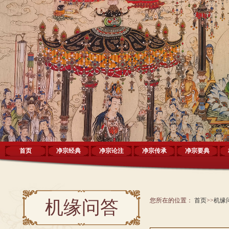
首页
净宗经典
净宗论注
净宗传承
净宗要典
您所在的位置：
首页
>>
机缘
机缘问答