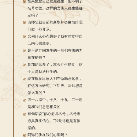
如果勉励自己发愿往生，但不明了
名号功德。这样的念佛人往生能确
定吗？
请师父就目前的新型肺炎疫情给我
们做一些开示。
念佛什么心态最好？我有时觉得自
己内心很黑暗。
是不是世间发生的一切都有佛的力
量在护持？
参加助念多了，就会产生错觉：这
个人是我送往生的。
现在很多出家人都在做助念这事，
在这方面研究、下功夫。法师您是
怎么看的？
四十八愿中，十八、十九、二十愿
是和我们息息相关的
有句话说“信心必具名号，名号未
必具真实信心。”我觉得也是有依
据的。
阿弥陀佛在我们心里吗？