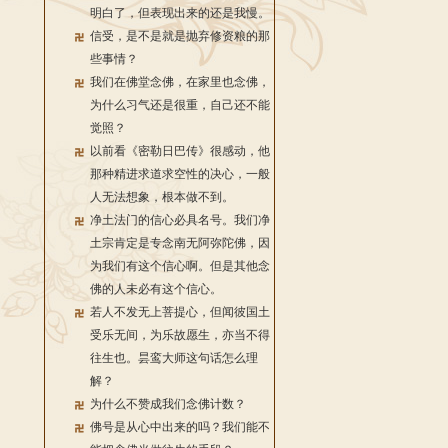
明白了，但表现出来的还是我慢。
信受，是不是就是抛弃修资粮的那
些事情？
我们在佛堂念佛，在家里也念佛，
为什么习气还是很重，自己还不能
觉照？
以前看《密勒日巴传》很感动，他
那种精进求道求空性的决心，一般
人无法想象，根本做不到。
净土法门的信心必具名号。我们净
土宗肯定是专念南无阿弥陀佛，因
为我们有这个信心啊。但是其他念
佛的人未必有这个信心。
若人不发无上菩提心，但闻彼国土
受乐无间，为乐故愿生，亦当不得
往生也。昙鸾大师这句话怎么理
解？
为什么不赞成我们念佛计数？
佛号是从心中出来的吗？我们能不