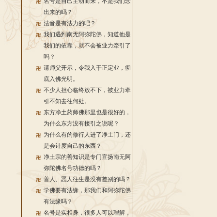
名号是自己主动而来，不是我们念
出来的吗？
法音是有法力的吧？
我们遇到南无阿弥陀佛，知道他是
我们的依靠，就不会被业力牵引了
吗？
请师父开示，令我入于正定业，彻
底入佛光明。
不少人担心临终放不下，被业力牵
引不知去往何处。
东方净土药师佛那里也是很好的，
为什么东方没有接引之说呢？
为什么有的修行人进了净土门，还
是会计度自己的东西？
净土宗的善知识是专门宣扬南无阿
弥陀佛名号功德的吗？
善人、恶人往生是没有差别的吗？
学佛要有法缘，那我们和阿弥陀佛
有法缘吗？
名号是实相身，很多人可以理解，