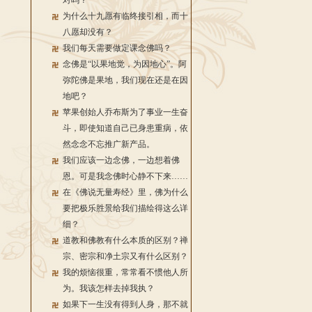
对吗？
为什么十九愿有临终接引相，而十
八愿却没有？
我们每天需要做定课念佛吗？
念佛是“以果地觉，为因地心”。阿
弥陀佛是果地，我们现在还是在因
地吧？
苹果创始人乔布斯为了事业一生奋
斗，即使知道自己已身患重病，依
然念念不忘推广新产品。
我们应该一边念佛，一边想着佛
恩。可是我念佛时心静不下来……
在《佛说无量寿经》里，佛为什么
要把极乐胜景给我们描绘得这么详
细？
道教和佛教有什么本质的区别？禅
宗、密宗和净土宗又有什么区别？
我的烦恼很重，常常看不惯他人所
为。我该怎样去掉我执？
如果下一生没有得到人身，那不就