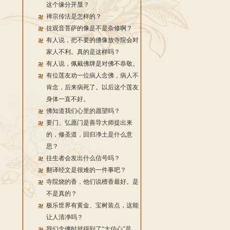
这个缘分开显？
禅宗传法是怎样的？
挂观音菩萨的像是不是杂修啊？
有人说，把不要的佛像放寺院会对
家人不利。真的是这样吗？
有人说，佩戴佛牌是对佛不恭敬。
有位莲友劝一位病人念佛，病人不
肯念，后来病死了。以后这个莲友
身体一直不好。
佛知道我们心里的愿望吗？
要门、弘愿门是善导大师提出来
的，修圣道，回归净土是什么意
思？
往生者会发出什么信号吗？
翻译经文是很难的一件事吧？
寺院烧的香，他们说檀香最好。是
不是真的？
极乐世界有黄金、宝树装点，这能
让人清净吗？
我们念佛时就得到了“大信心”是