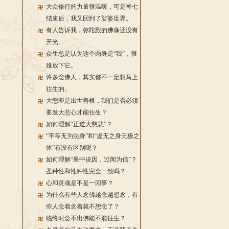
大众修行的力量很温暖，可是禅七
结束后，我又回到了娑婆世界。
有人告诉我，弥陀殿的佛像还没有
开光。
众生总是认为这个肉身是“我”，很
难放下它。
许多念佛人，其实都不一定想马上
往生的。
大悲即是出世善根，我们是否必须
要发大悲心才能往生？
如何理解“正道大慈悲”？
“平等无为法身”和“虚无之身无极之
体”有没有区别呢？
如何理解“果中说因，过闻为信”？
圣种性和性种性完全一致吗？
心和灵魂是不是一回事？
为什么有些人念佛越念越想念，有
些人念着念着就不想念了？
临终时念不出佛能不能往生？