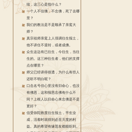
续，这三心是指什么？
一个人不信佛，不念佛，死了去哪
里？
我们的教法是不是顺承了亲鸾大
师？
真宗祖师亲鸾上人强调往生报土，
他不讲住不退转，或者成佛。
众生这边有已往生，今往生，当往
生的。这三种往生者，他们的支撑
点在哪里？
师父已经讲得很透，为什么有些人
还听不明白呢？
口念名号但心里没有归命心，也没
有佛恩，这和报恩念佛有什么不
同？上根人以归命心来念佛是不是
更好？
信受弥陀救度往生报土，平生业
成，活着时就得到必至灭度的利
益。真的希望有缘莲友都能听到。