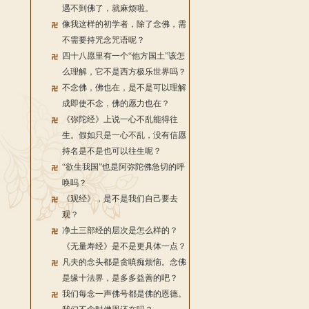
遇不到佛了，就麻烦啦。
像我这样的初学者，除了念佛，需
不需要持咒念咒语呢？
四十八愿里有一个“他方国土”该怎
么理解，它不是西方极乐世界吗？
不念佛，佛也在，是不是可以理解
成即使不念，佛的愿力也在？
《弥陀经》上说一心不乱能得往
生。假如只是一心不乱，没有信愿
持名是不是也可以往生呢？
“欲生我国”也是阿弥陀佛急切的呼
唤吗？
《观经》，是不是我们自己要去
观？
净土三部经的层次是怎么样的？
《无量寿经》是不是更具体一点？
凡夫的念头都是贪嗔痴烦恼。念佛
是缘十法界，是多多益善的吧？
我们每念一声佛号都是佛的恩德。