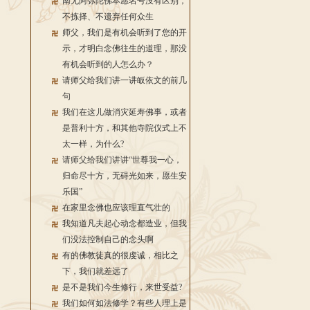
南无阿弥陀佛本愿名号没有区别，
不拣择、不遗弃任何众生
师父，我们是有机会听到了您的开
示，才明白念佛往生的道理，那没
有机会听到的人怎么办？
请师父给我们讲一讲皈依文的前几
句
我们在这儿做消灾延寿佛事，或者
是普利十方，和其他寺院仪式上不
太一样，为什么?
请师父给我们讲讲“世尊我一心，
归命尽十方，无碍光如来，愿生安
乐国”
在家里念佛也应该理直气壮的
我知道凡夫起心动念都造业，但我
们没法控制自己的念头啊
有的佛教徒真的很虔诚，相比之
下，我们就差远了
是不是我们今生修行，来世受益?
我们如何如法修学？有些人理上是