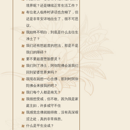
境界呢？还是继续正常生活工作？
有位老人临终时讲话也含糊了，但
还是非常安详地往生了，很不可思
议。
我始终不明白，到底是什么去往生
净土了？
我们还有想超度的想法，那是不是
我们的障碍？
要不要超度堕胎婴灵？
我们到了净土，阿弥陀佛会派我们
回到娑婆世界来吗？
我现在就想一心念佛，那到时阿弥
陀佛会来接我的吧？
我们每个人都是南无？
我很想受戒，但不敢。因为我是家
庭主妇，许多戒守不住
我感觉念佛就能得救，没有高深艰
涩之处，真的非常殊胜。
什么是平生业成？