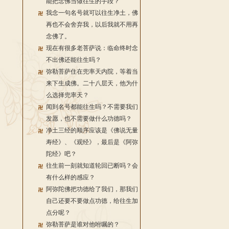
能把念佛当做往生的手段？
我念一句名号就可以往生净土，佛
再也不会舍弃我，以后我就不用再
念佛了。
现在有很多老菩萨说：临命终时念
不出佛还能往生吗？
弥勒菩萨住在兜率天内院，等着当
来下生成佛。二十八层天，他为什
么选择兜率天？
闻到名号都能往生吗？不需要我们
发愿，也不需要做什么功德吗？
净土三经的顺序应该是《佛说无量
寿经》、《观经》，最后是《阿弥
陀经》吧？
往生前一刻就知道轮回已断吗？会
有什么样的感应？
阿弥陀佛把功德给了我们，那我们
自己还要不要做点功德，给往生加
点分呢？
弥勒菩萨是谁对他咐嘱的？