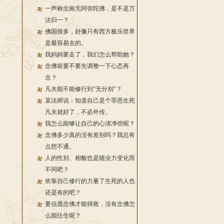
一声称念南无阿弥陀佛，是不是万
法归一？
佛国很多，好像只有西方极乐世界
是最容易去的。
我妈妈要走了，我们怎么帮助她？
念佛前要不要先调整一下心态再
念？
凡夫能不能修行到“无分别”？
某法师说：知道自己是个罪恶生死
凡夫就好了，不必外传。
我怎么能够让自己的心清净些呢？
念佛多少真的没有差别吗？我总有
点想不通。
人的性别、相貌也是随业力变化而
不同吧？
依靠自己修行的力量了生死的人也
还是有的吧？
要信愿念佛才能得救，没有念佛怎
么能往生呢？