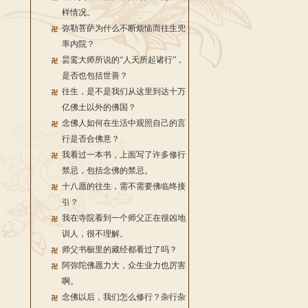
样情况。
弥勒菩萨为什么不断烦恼而往生兜
率内院？
昙鸾大师所说的“人天所起诸行”，
是否也包括世善？
往生，是不是我们从这里到达十万
亿佛土以外的佛国？
念佛人如何在生活中观照自己的言
行是否合佛意？
我看过一本书，上面写了许多修行
禁忌，包括念佛的禁忌。
十八愿的往生，需不需要佛临终接
引？
我在寺院看到一个师父正在很凶地
训人，很不理解。
师父书橱里的藏经都看过了吗？
阿弥陀佛愿力大，众生业力也厉害
啊。
念佛以后，我们怎么修行？杂行杂