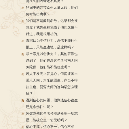
是往生的因缘还不具足？
轮回中的芸芸众生无量无边，他们
何时能出离啊？
我们是不是闻到名号，迟早都会被
救度？我先生和我孩子他们念佛不
精进，我是很用功的。
真宗认为不信他力，念佛不能往生
报土，只能生边地，是这样吗？
净土宗是以念佛为主，其他宗派也
遇到了，他们也念这句名号南无阿
弥陀佛，他们能不能往生呢？
若人不发无上菩提心，但闻彼国土
受乐无间，为乐故愿生，亦当不得
往生也。昙鸾大师的这句话怎么理
解？
说到信心的问题，他到底信心往生
还是念佛往生呢？
阿弥陀佛这句名号能满众生一切志
愿，能破众生一切无明吗？
信心不淳，信心不一，信心不相