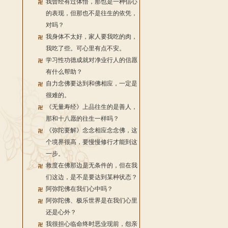
我曾经有过体悟，那也是一种信心
的表现，但那也不是往生的依凭，
对吗？
我身体不太好，家人要我吃的肉，
我吃了些。可心里有点不安。
学习性功德成就对净业行人的信愿
有什么帮助？
自力念佛要达到和佛相应，一定是
很难的。
《无量寿经》上品往生的是善人，
那和十八愿的往生一样吗？
《弥陀要解》念念相应念念佛，这
个境界很高，要慢慢修行才能到这
一步。
救度在佛那边是无条件的，但在我
们这边，是不是要达到某种状态？
阿弥陀佛在我们心中吗？
阿弥陀佛、极乐世界是在我们心里
还是心外？
我很担心临命终时恶业现前，怨亲