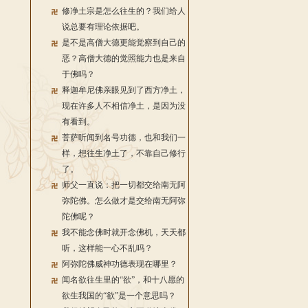
修净土宗是怎么往生的？我们给人
说总要有理论依据吧。
是不是高僧大德更能觉察到自己的
恶？高僧大德的觉照能力也是来自
于佛吗？
释迦牟尼佛亲眼见到了西方净土，
现在许多人不相信净土，是因为没
有看到。
菩萨听闻到名号功德，也和我们一
样，想往生净土了，不靠自己修行
了。
师父一直说：把一切都交给南无阿
弥陀佛。怎么做才是交给南无阿弥
陀佛呢？
我不能念佛时就开念佛机，天天都
听，这样能一心不乱吗？
阿弥陀佛威神功德表现在哪里？
闻名欲往生里的“欲”，和十八愿的
欲生我国的“欲”是一个意思吗？