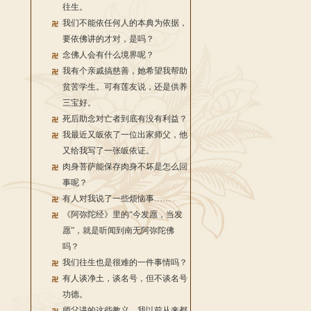
往生。
我们不能依任何人的本典为依据，
要依佛讲的才对，是吗？
念佛人会有什么境界呢？
我有个亲戚搞慈善，她希望我帮助
贫苦学生。可有莲友说，还是供养
三宝好。
死后助念对亡者到底有没有利益？
我最近又皈依了一位出家师父，他
又给我写了一张皈依证。
肉身菩萨能保存肉身不坏是怎么回
事呢？
有人对我说了一些烦恼事……
《阿弥陀经》里的“今发愿，当发
愿”，就是听闻到南无阿弥陀佛
吗？
我们往生也是很难的一件事情吗？
有人谈净土，谈名号，但不谈名号
功德。
师父讲的这些教义，我以前从来都