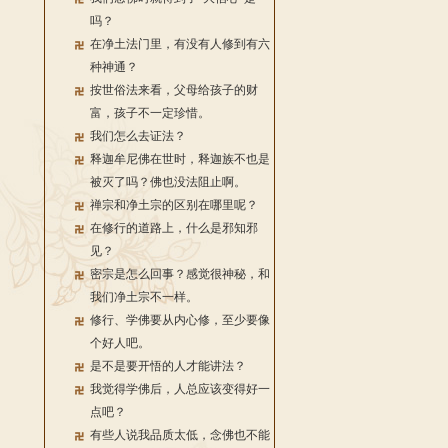
吗？
在净土法门里，有没有人修到有六
种神通？
按世俗法来看，父母给孩子的财
富，孩子不一定珍惜。
我们怎么去证法？
释迦牟尼佛在世时，释迦族不也是
被灭了吗？佛也没法阻止啊。
禅宗和净土宗的区别在哪里呢？
在修行的道路上，什么是邪知邪
见？
密宗是怎么回事？感觉很神秘，和
我们净土宗不一样。
修行、学佛要从内心修，至少要像
个好人吧。
是不是要开悟的人才能讲法？
我觉得学佛后，人总应该变得好一
点吧？
有些人说我品质太低，念佛也不能