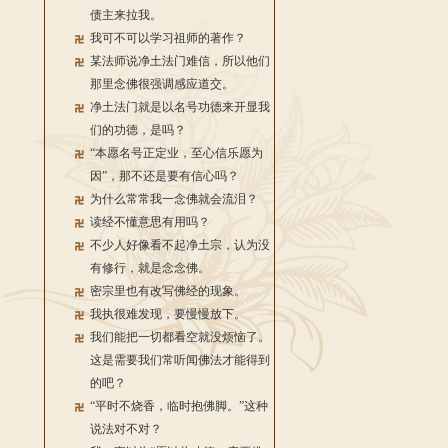
债主来拉我。
我可不可以学习祖师的著作？
某法师说净土法门难信，所以他们
那里念佛很强调感应道交。
净土法门就是以名号功德来开显我
们的功德，是吗？
“本愿名号正定业，至心信乐愿为
因”，那不还是要有信心吗？
为什么常常我一念佛就会流泪？
读经不懂意思有用吗？
不少人好像看不起净土宗，认为没
有修行，就是念念佛。
密宗里也有改写佛经的现象。
我执很难发现，要慢慢放下。
我们能把一切都看空就没烦恼了。
这是需要我们常听闻佛法才能得到
的吧？
“平时不烧香，临时抱佛脚。”这种
说法对不对？