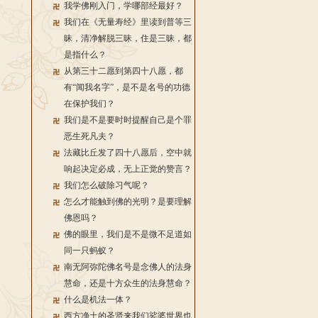
我学佛刚入门，学哪部经最好？
我们在《无量寿经》里读到普等三
昧，清净解脱三昧，住是三昧，都
是指什么？
从第三十二愿到第四十八愿，都
有“闻我名字”，是不是名号的功德
在保护我们？
我们是不是要时时提醒自己是个罪
恶生死凡夫？
法藏比丘发了四十八愿后，空中就
响起决定必成，无上正觉的赞言？
我们怎么破除习气呢？
怎么才能触到佛的光明？是要理解
佛恩吗？
佛的眼里，我们是不是微不足道如
同一只蚂蚁？
南无阿弥陀佛名号是念佛人的法身
慧命，还是十方众生的法身慧命？
什么是机法一体？
西方净土的圣贤来我们娑婆世界也