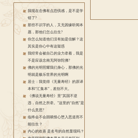
我现在念佛有点恐惧感，是不是学
错了?
那些不识字的人，又无因缘听闻本
愿，那他们怎么往生?
你怎么知道他们没有如是信解？这
其实是你心中有这疑惑
我经常会被自己的业力牵着，我是
不是应该念南无阿弥陀佛?
佛的光明照耀我们身心，那佛的光
明就是极乐世界的光明啊
居士：我觉得《无量寿经》的原译
本和“汇集本”，差别不大。
《佛说无量寿经》里“其国不逆
违，自然之所牵。”这里的“自然”是
什么意思?
临终会不会因嗔恨心堕入恶道而不
能往生？
内心的欢喜 是名号的自然显现吗？