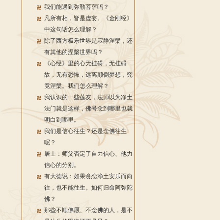
我们能遇到弥勒菩萨吗？
凡所有相，皆是虚妄。《金刚经》
中这句话怎么理解？
除了西方极乐世界是寂静涅槃，还
有其他的涅槃世界吗？
《心经》里的心无挂碍，无挂碍
故，无有恐怖，远离颠倒梦想，究
竟涅槃。我们怎么理解？
我认识的一些莲友，法师以为净土
法门就是这样，佛号念到哪里也就
明白到哪里。
我们是信心往生？还是念佛往生
呢？
居士：师父否定了自力信心、他力
信心的分别。
有大德说：如果贪恋净土安乐而向
往，也不能往生。如何归命阿弥陀
佛？
那些不顺佛愿、不念佛的人，是不