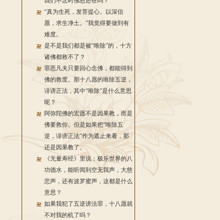
我们不念时佛恩还在吗？
“真为生死，发菩提心。以深信
愿，求生净土。”我觉得要做到有
难度。
是不是我们都是被“唯除”的，十方
诸佛都救不了？
罪恶凡夫只要回心念佛，都能得到
佛的救度。那十八愿的唯除五逆，
诽谤正法，其中“唯除”是什么意思
呢？
阿弥陀佛的宏愿不是因果教，而是
佛要救你。但是如果把“唯除五
逆，诽谤正法”作为遮止来看，那
还是因果教了。
《无量寿经》里说：极乐世界的八
功德水，能听闻到空无我声，大慈
悲声，还有波罗蜜声，这都是什么
意思？
如果我犯了五逆谤法罪，十八愿就
不对我的机了吗？