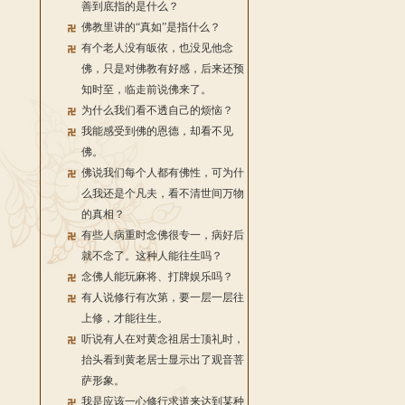
善到底指的是什么？
佛教里讲的“真如”是指什么？
有个老人没有皈依，也没见他念
佛，只是对佛教有好感，后来还预
知时至，临走前说佛来了。
为什么我们看不透自己的烦恼？
我能感受到佛的恩德，却看不见
佛。
佛说我们每个人都有佛性，可为什
么我还是个凡夫，看不清世间万物
的真相？
有些人病重时念佛很专一，病好后
就不念了。这种人能往生吗？
念佛人能玩麻将、打牌娱乐吗？
有人说修行有次第，要一层一层往
上修，才能往生。
听说有人在对黄念祖居士顶礼时，
抬头看到黄老居士显示出了观音菩
萨形象。
我是应该一心修行求道来达到某种