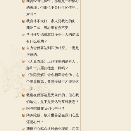
我曾经有过体悟，那也是一种信心
的表现，但那也不是往生的依凭，
对吗？
我身体不太好，家人要我吃的肉，
我吃了些。可心里有点不安。
学习性功德成就对净业行人的信愿
有什么帮助？
自力念佛要达到和佛相应，一定是
很难的。
《无量寿经》上品往生的是善人，
那和十八愿的往生一样吗？
《弥陀要解》念念相应念念佛，这
个境界很高，要慢慢修行才能到这
一步。
救度在佛那边是无条件的，但在我
们这边，是不是要达到某种状态？
阿弥陀佛在我们心中吗？
阿弥陀佛、极乐世界是在我们心里
还是心外？
我很担心临命终时恶业现前，怨亲