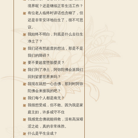
境界呢？还是继续正常生活工作？
有位老人临终时讲话也含糊了，但
还是非常安详地往生了，很不可思
议。
我始终不明白，到底是什么去往生
净土了？
我们还有想超度的想法，那是不是
我们的障碍？
要不要超度堕胎婴灵？
我们到了净土，阿弥陀佛会派我们
回到娑婆世界来吗？
我现在就想一心念佛，那到时阿弥
陀佛会来接我的吧？
我们每个人都是南无？
我很想受戒，但不敢。因为我是家
庭主妇，许多戒守不住
我感觉念佛就能得救，没有高深艰
涩之处，真的非常殊胜。
什么是平生业成？