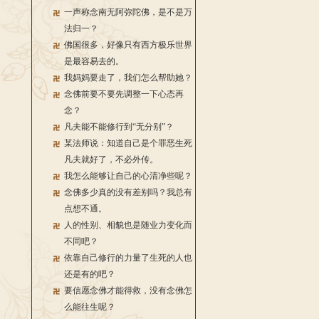
一声称念南无阿弥陀佛，是不是万
法归一？
佛国很多，好像只有西方极乐世界
是最容易去的。
我妈妈要走了，我们怎么帮助她？
念佛前要不要先调整一下心态再
念？
凡夫能不能修行到“无分别”？
某法师说：知道自己是个罪恶生死
凡夫就好了，不必外传。
我怎么能够让自己的心清净些呢？
念佛多少真的没有差别吗？我总有
点想不通。
人的性别、相貌也是随业力变化而
不同吧？
依靠自己修行的力量了生死的人也
还是有的吧？
要信愿念佛才能得救，没有念佛怎
么能往生呢？