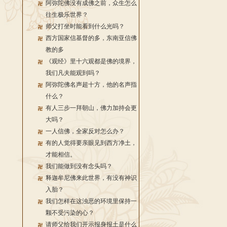
阿弥陀佛没有成佛之前，众生怎么
往生极乐世界？
师父打坐时能看到什么光吗？
西方国家信基督的多，东南亚信佛
教的多
《观经》里十六观都是佛的境界，
我们凡夫能观到吗？
阿弥陀佛名声超十方，他的名声指
什么？
有人三步一拜朝山，佛力加持会更
大吗？
一人信佛，全家反对怎么办？
有的人觉得要亲眼见到西方净土，
才能相信。
我们能做到没有念头吗？
释迦牟尼佛来此世界，有没有神识
入胎？
我们怎样在这浊恶的环境里保持一
颗不受污染的心？
请师父给我们开示报身报土是什么