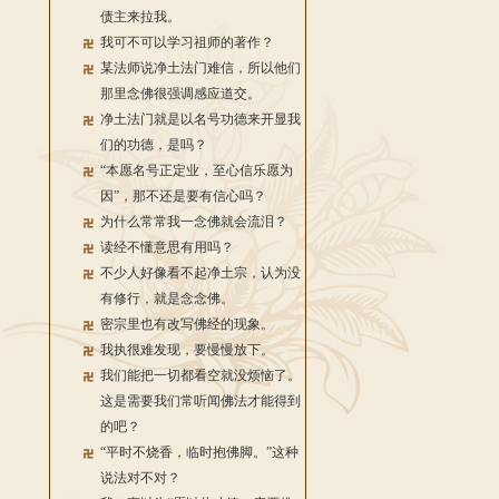
债主来拉我。
我可不可以学习祖师的著作？
某法师说净土法门难信，所以他们
那里念佛很强调感应道交。
净土法门就是以名号功德来开显我
们的功德，是吗？
“本愿名号正定业，至心信乐愿为
因”，那不还是要有信心吗？
为什么常常我一念佛就会流泪？
读经不懂意思有用吗？
不少人好像看不起净土宗，认为没
有修行，就是念念佛。
密宗里也有改写佛经的现象。
我执很难发现，要慢慢放下。
我们能把一切都看空就没烦恼了。
这是需要我们常听闻佛法才能得到
的吧？
“平时不烧香，临时抱佛脚。”这种
说法对不对？