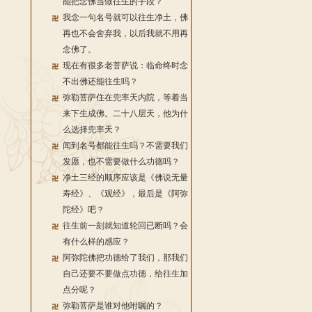
能把念佛当做往生的手段？
我念一句名号就可以往生净土，佛
再也不会舍弃我，以后我就不用再
念佛了。
现在有很多老菩萨说：临命终时念
不出佛还能往生吗？
弥勒菩萨住在兜率天内院，等着当
来下生成佛。二十八层天，他为什
么选择兜率天？
闻到名号都能往生吗？不需要我们
发愿，也不需要做什么功德吗？
净土三经的顺序应该是《佛说无量
寿经》、《观经》，最后是《阿弥
陀经》吧？
往生前一刻就知道轮回已断吗？会
有什么样的感应？
阿弥陀佛把功德给了我们，那我们
自己还要不要做点功德，给往生加
点分呢？
弥勒菩萨是谁对他咐嘱的？