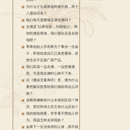
对吗？
为什么十九愿有临终接引相，而十
八愿却没有？
我们每天需要做定课念佛吗？
念佛是“以果地觉，为因地心”。阿
弥陀佛是果地，我们现在还是在因
地吧？
苹果创始人乔布斯为了事业一生奋
斗，即使知道自己已身患重病，依
然念念不忘推广新产品。
我们应该一边念佛，一边想着佛
恩。可是我念佛时心静不下来……
在《佛说无量寿经》里，佛为什么
要把极乐胜景给我们描绘得这么详
细？
道教和佛教有什么本质的区别？禅
宗、密宗和净土宗又有什么区别？
我的烦恼很重，常常看不惯他人所
为。我该怎样去掉我执？
如果下一生没有得到人身，那不就