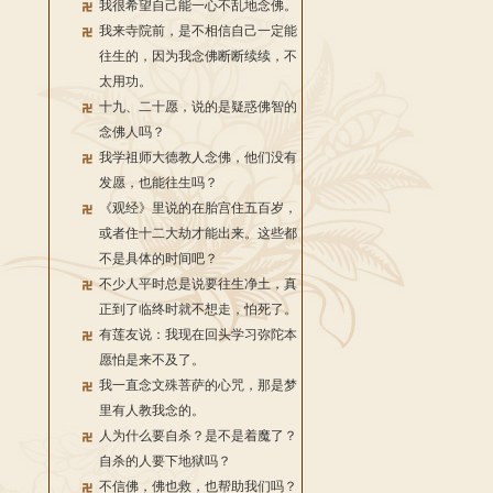
我很希望自己能一心不乱地念佛。
我来寺院前，是不相信自己一定能
往生的，因为我念佛断断续续，不
太用功。
十九、二十愿，说的是疑惑佛智的
念佛人吗？
我学祖师大德教人念佛，他们没有
发愿，也能往生吗？
《观经》里说的在胎宫住五百岁，
或者住十二大劫才能出来。这些都
不是具体的时间吧？
不少人平时总是说要往生净土，真
正到了临终时就不想走，怕死了。
有莲友说：我现在回头学习弥陀本
愿怕是来不及了。
我一直念文殊菩萨的心咒，那是梦
里有人教我念的。
人为什么要自杀？是不是着魔了？
自杀的人要下地狱吗？
不信佛，佛也救，也帮助我们吗？