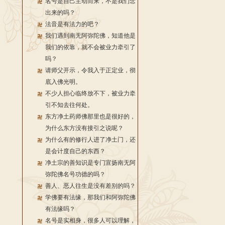
名号是自己主动而来，不是我们念
出来的吗？
法音是有法力的吧？
我们遇到南无阿弥陀佛，知道他是
我们的依靠，就不会被业力牵引了
吗？
请师父开示，令我入于正定业，彻
底入佛光明。
不少人担心临终放不下，被业力牵
引不知去往何处。
东方净土药师佛那里也是很好的，
为什么东方没有接引之说呢？
为什么有的修行人进了净土门，还
是会计度自己的东西？
净土宗的善知识是专门宣扬南无阿
弥陀佛名号功德的吗？
善人、恶人往生是没有差别的吗？
学佛要有法缘，那我们和阿弥陀佛
有法缘吗？
名号是实相身，很多人可以理解，