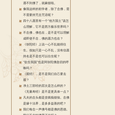
遇不到佛了，就麻烦啦。
像我这样的初学者，除了念佛，需
不需要持咒念咒语呢？
四十八愿里有一个“他方国土”该怎
么理解，它不是西方极乐世界吗？
不念佛，佛也在，是不是可以理解
成即使不念，佛的愿力也在？
《弥陀经》上说一心不乱能得往
生。假如只是一心不乱，没有信愿
持名是不是也可以往生呢？
“欲生我国”也是阿弥陀佛急切的呼
唤吗？
《观经》，是不是我们自己要去
观？
净土三部经的层次是怎么样的？
《无量寿经》是不是更具体一点？
凡夫的念头都是贪嗔痴烦恼。念佛
是缘十法界，是多多益善的吧？
我们每念一声佛号都是佛的恩德。