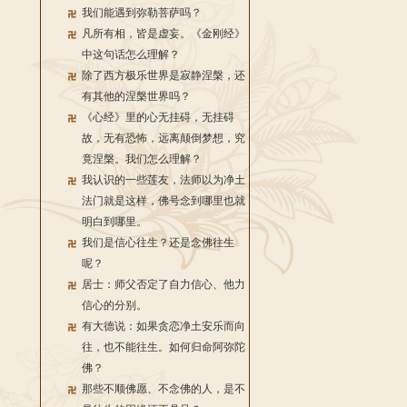
我们能遇到弥勒菩萨吗？
凡所有相，皆是虚妄。《金刚经》
中这句话怎么理解？
除了西方极乐世界是寂静涅槃，还
有其他的涅槃世界吗？
《心经》里的心无挂碍，无挂碍
故，无有恐怖，远离颠倒梦想，究
竟涅槃。我们怎么理解？
我认识的一些莲友，法师以为净土
法门就是这样，佛号念到哪里也就
明白到哪里。
我们是信心往生？还是念佛往生
呢？
居士：师父否定了自力信心、他力
信心的分别。
有大德说：如果贪恋净土安乐而向
往，也不能往生。如何归命阿弥陀
佛？
那些不顺佛愿、不念佛的人，是不