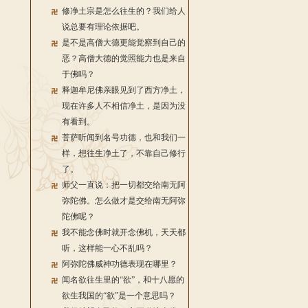
修净土宗是怎么往生的？我们给人
说总要有理论依据吧。
是不是高僧大德更能觉察到自己的
恶？高僧大德的觉照能力也是来自
于佛吗？
释迦牟尼佛亲眼见到了西方净土，
现在许多人不相信净土，是因为没
有看到。
菩萨听闻到名号功德，也和我们一
样，想往生净土了，不靠自己修行
了。
师父一直说：把一切都交给南无阿
弥陀佛。怎么做才是交给南无阿弥
陀佛呢？
我不能念佛时就开念佛机，天天都
听，这样能一心不乱吗？
阿弥陀佛威神功德表现在哪里？
闻名欲往生里的“欲”，和十八愿的
欲生我国的“欲”是一个意思吗？