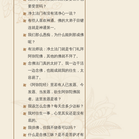
要受苦吗？
净土法门有没有清净心一说？
有些人喜欢神通。佛的大弟子目犍
连就是神通第一。
我们那么愚痴，为什么能刹那成佛
呢？
有法师说：净土法门就是专门礼拜
阿弥陀佛，其他的佛就不拜了。
念佛法门真的太好了。我一边干活
一边念佛，也能成就我的往生，太
容易了。
《阿弥陀经》里若有人已发愿、今
发愿、当发愿，欲生阿弥陀佛国
者。这里发愿是谁？
我该怎么念佛？每天念多少达标？
我对往生一事，心里其实还是没有
底的。
我供佛，但我不烧香可以吗？
什么是念佛三昧？是不是菩萨才有