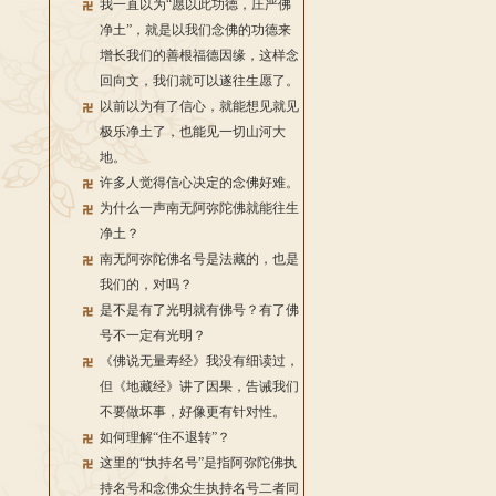
我一直以为“愿以此功德，庄严佛
净土”，就是以我们念佛的功德来
增长我们的善根福德因缘，这样念
回向文，我们就可以遂往生愿了。
以前以为有了信心，就能想见就见
极乐净土了，也能见一切山河大
地。
许多人觉得信心决定的念佛好难。
为什么一声南无阿弥陀佛就能往生
净土？
南无阿弥陀佛名号是法藏的，也是
我们的，对吗？
是不是有了光明就有佛号？有了佛
号不一定有光明？
《佛说无量寿经》我没有细读过，
但《地藏经》讲了因果，告诫我们
不要做坏事，好像更有针对性。
如何理解“住不退转”？
这里的“执持名号”是指阿弥陀佛执
持名号和念佛众生执持名号二者同