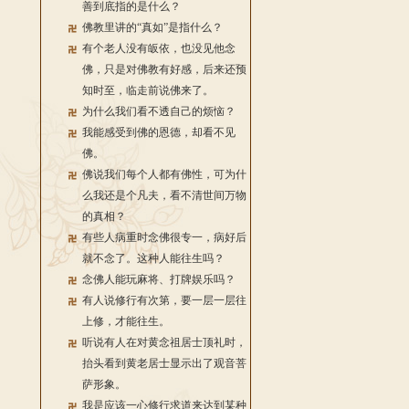
善到底指的是什么？
佛教里讲的“真如”是指什么？
有个老人没有皈依，也没见他念
佛，只是对佛教有好感，后来还预
知时至，临走前说佛来了。
为什么我们看不透自己的烦恼？
我能感受到佛的恩德，却看不见
佛。
佛说我们每个人都有佛性，可为什
么我还是个凡夫，看不清世间万物
的真相？
有些人病重时念佛很专一，病好后
就不念了。这种人能往生吗？
念佛人能玩麻将、打牌娱乐吗？
有人说修行有次第，要一层一层往
上修，才能往生。
听说有人在对黄念祖居士顶礼时，
抬头看到黄老居士显示出了观音菩
萨形象。
我是应该一心修行求道来达到某种