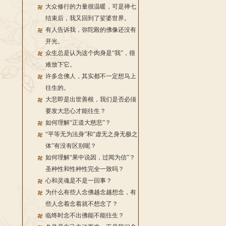
大众修行的力量很温暖，可是禅七
结束后，我又回到了娑婆世界。
有人告诉我，弥陀殿的佛像还没有
开光。
众生总是认为这个肉身是“我”，很
难放下它。
许多念佛人，其实都不一定想马上
往生的。
大悲即是出世善根，我们是否必须
要发大悲心才能往生？
如何理解“正道大慈悲”？
“平等无为法身”和“虚无之身无极之
体”有没有区别呢？
如何理解“果中说因，过闻为信”？
圣种性和性种性完全一致吗？
心和灵魂是不是一回事？
为什么有些人念佛越念越想念，有
些人念着念着就不想念了？
临终时念不出佛能不能往生？