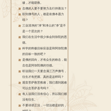
缘，才能获救。
念佛的人要不要努力去行持善法？
听到佛号的人，都是依佛本愿力
吗？
三业清净的“净”和净土的“净”是不
是一个层次的？
我们在生活中很少体会到弥陀的恩
德。
科学的终极目标应该是和阿弥陀佛
的目标一致的吧？
是佛的回向，才有众生的称念，能
念也是阿弥陀佛的功德。
听说我们一天要念满三万声佛号，
往生才有把握。真的是这样吗？
观音菩萨救苦救难，我们遇到困难
可以念菩萨圣号吗？
有人说我们没有信心，所以我们都
没有往生。
不要诽谤正法，一切法都是好的，