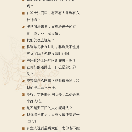
吗？
在净土法门里，有没有人修到有六
种神通？
按世俗法来看，父母给孩子的财
富，孩子不一定珍惜。
我们怎么去证法？
释迦牟尼佛在世时，释迦族不也是
被灭了吗？佛也没法阻止啊。
禅宗和净土宗的区别在哪里呢？
在修行的道路上，什么是邪知邪
见？
密宗是怎么回事？感觉很神秘，和
我们净土宗不一样。
修行、学佛要从内心修，至少要像
个好人吧。
是不是要开悟的人才能讲法？
我觉得学佛后，人总应该变得好一
点吧？
有些人说我品质太低，念佛也不能