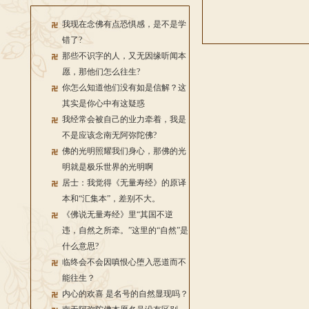
我现在念佛有点恐惧感，是不是学
错了?
那些不识字的人，又无因缘听闻本
愿，那他们怎么往生?
你怎么知道他们没有如是信解？这
其实是你心中有这疑惑
我经常会被自己的业力牵着，我是
不是应该念南无阿弥陀佛?
佛的光明照耀我们身心，那佛的光
明就是极乐世界的光明啊
居士：我觉得《无量寿经》的原译
本和“汇集本”，差别不大。
《佛说无量寿经》里“其国不逆
违，自然之所牵。”这里的“自然”是
什么意思?
临终会不会因嗔恨心堕入恶道而不
能往生？
内心的欢喜 是名号的自然显现吗？