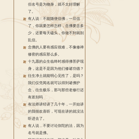
但名号是为物身，就不太好理解
了。
有人说：不能随便信佛，一旦信
了，你就要怎样怎样，念佛要念多
少，还要每天磕头，你做不到就别
乱信。
念佛的人要有感应很难，不像修禅
修密的感应那么多。
十九愿的众生临终时感得佛菩萨现
身，这是不是因为他们修诸功德？
往生净土就能明心见性了，是吗？
我们仅凭闻名就可以得到诸佛护
念，往生极乐，那与那些老修行还
有差别吗
有法师讲经讲了几十年，一开始讲
的我很欢喜听，可现在讲的就没法
听进去了。
有人说，不要讨论弥陀的法，因为
名号就是佛。