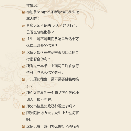
样情况。
弥勒菩萨为什么不断烦恼而往生兜
率内院？
昙鸾大师所说的“人天所起诸行”，
是否也包括世善？
往生，是不是我们从这里到达十万
亿佛土以外的佛国？
念佛人如何在生活中观照自己的言
行是否合佛意？
我看过一本书，上面写了许多修行
禁忌，包括念佛的禁忌。
十八愿的往生，需不需要佛临终接
引？
我在寺院看到一个师父正在很凶地
训人，很不理解。
师父书橱里的藏经都看过了吗？
阿弥陀佛愿力大，众生业力也厉害
啊。
念佛以后，我们怎么修行？杂行杂