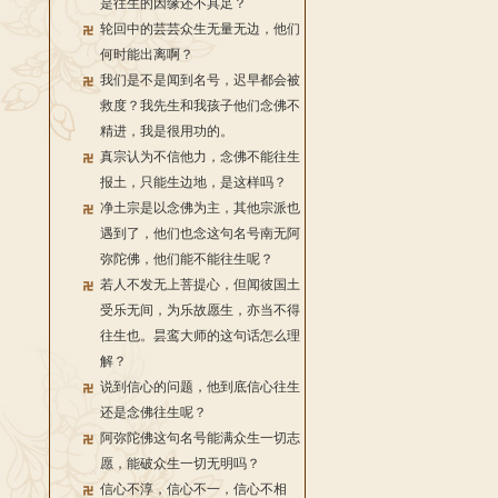
是往生的因缘还不具足？
轮回中的芸芸众生无量无边，他们
何时能出离啊？
我们是不是闻到名号，迟早都会被
救度？我先生和我孩子他们念佛不
精进，我是很用功的。
真宗认为不信他力，念佛不能往生
报土，只能生边地，是这样吗？
净土宗是以念佛为主，其他宗派也
遇到了，他们也念这句名号南无阿
弥陀佛，他们能不能往生呢？
若人不发无上菩提心，但闻彼国土
受乐无间，为乐故愿生，亦当不得
往生也。昙鸾大师的这句话怎么理
解？
说到信心的问题，他到底信心往生
还是念佛往生呢？
阿弥陀佛这句名号能满众生一切志
愿，能破众生一切无明吗？
信心不淳，信心不一，信心不相