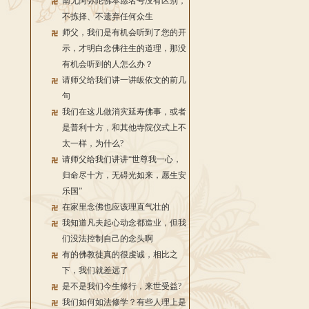
南无阿弥陀佛本愿名号没有区别，
不拣择、不遗弃任何众生
师父，我们是有机会听到了您的开
示，才明白念佛往生的道理，那没
有机会听到的人怎么办？
请师父给我们讲一讲皈依文的前几
句
我们在这儿做消灾延寿佛事，或者
是普利十方，和其他寺院仪式上不
太一样，为什么?
请师父给我们讲讲“世尊我一心，
归命尽十方，无碍光如来，愿生安
乐国”
在家里念佛也应该理直气壮的
我知道凡夫起心动念都造业，但我
们没法控制自己的念头啊
有的佛教徒真的很虔诚，相比之
下，我们就差远了
是不是我们今生修行，来世受益?
我们如何如法修学？有些人理上是