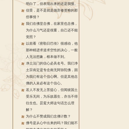
明白了，但表现出来的还是我慢。
信受，是不是就是抛弃修资粮的那
些事情？
我们在佛堂念佛，在家里也念佛，
为什么习气还是很重，自己还不能
觉照？
以前看《密勒日巴传》很感动，他
那种精进求道求空性的决心，一般
人无法想象，根本做不到。
净土法门的信心必具名号。我们净
土宗肯定是专念南无阿弥陀佛，因
为我们有这个信心啊。但是其他念
佛的人未必有这个信心。
若人不发无上菩提心，但闻彼国土
受乐无间，为乐故愿生，亦当不得
往生也。昙鸾大师这句话怎么理
解？
为什么不赞成我们念佛计数？
佛号是从心中出来的吗？我们能不