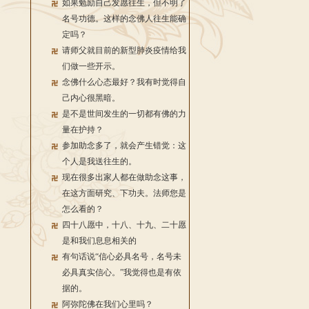
如果勉励自己发愿往生，但不明了
名号功德。这样的念佛人往生能确
定吗？
请师父就目前的新型肺炎疫情给我
们做一些开示。
念佛什么心态最好？我有时觉得自
己内心很黑暗。
是不是世间发生的一切都有佛的力
量在护持？
参加助念多了，就会产生错觉：这
个人是我送往生的。
现在很多出家人都在做助念这事，
在这方面研究、下功夫。法师您是
怎么看的？
四十八愿中，十八、十九、二十愿
是和我们息息相关的
有句话说“信心必具名号，名号未
必具真实信心。”我觉得也是有依
据的。
阿弥陀佛在我们心里吗？