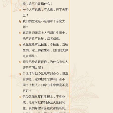
续，这三心是指什么？
一个人不信佛，不念佛，死了去哪
里？
我们的教法是不是顺承了亲鸾大
师？
真宗祖师亲鸾上人强调往生报土，
他不讲住不退转，或者成佛。
众生这边有已往生，今往生，当往
生的。这三种往生者，他们的支撑
点在哪里？
师父已经讲得很透，为什么有些人
还听不明白呢？
口念名号但心里没有归命心，也没
有佛恩，这和报恩念佛有什么不
同？上根人以归命心来念佛是不是
更好？
信受弥陀救度往生报土，平生业
成，活着时就得到必至灭度的利
益。真的希望有缘莲友都能听到。