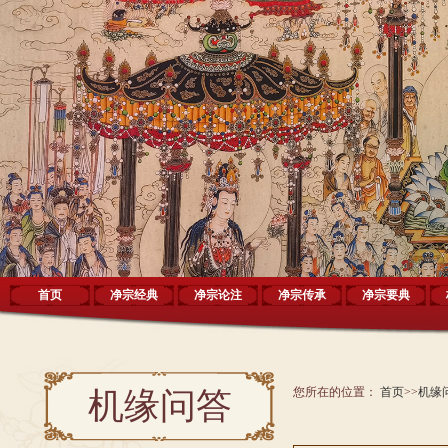
首页
净宗经典
净宗论注
净宗传承
净宗要典
您所在的位置：
首页
>>
机缘
机缘问答