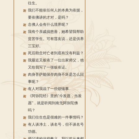
往生。
我们不能依任何人的本典为依据，
要依佛讲的才对，是吗？
念佛人会有什么境界呢？
我有个亲戚搞慈善，她希望我帮助
贫苦学生。可有莲友说，还是供养
三宝好。
死后助念对亡者到底有没有利益？
我最近又皈依了一位出家师父，他
又给我写了一张皈依证。
肉身菩萨能保存肉身不坏是怎么回
事呢？
有人对我说了一些烦恼事……
《阿弥陀经》里的“今发愿，当发
愿”，就是听闻到南无阿弥陀佛
吗？
我们往生也是很难的一件事情吗？
有人谈净土，谈名号，但不谈名号
功德。
师父讲的这些教义，我以前从来都