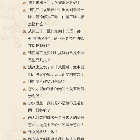
我学佛刚入门，学哪部经最好？
我们在《无量寿经》里读到普等三
昧，清净解脱三昧，住是三昧，都
是指什么？
从第三十二愿到第四十八愿，都
有“闻我名字”，是不是名号的功德
在保护我们？
我们是不是要时时提醒自己是个罪
恶生死凡夫？
法藏比丘发了四十八愿后，空中就
响起决定必成，无上正觉的赞言？
我们怎么破除习气呢？
怎么才能触到佛的光明？是要理解
佛恩吗？
佛的眼里，我们是不是微不足道如
同一只蚂蚁？
南无阿弥陀佛名号是念佛人的法身
慧命，还是十方众生的法身慧命？
什么是机法一体？
西方净土的圣贤来我们娑婆世界也