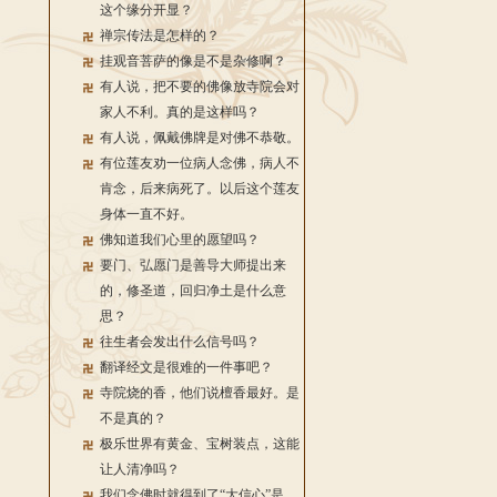
这个缘分开显？
禅宗传法是怎样的？
挂观音菩萨的像是不是杂修啊？
有人说，把不要的佛像放寺院会对
家人不利。真的是这样吗？
有人说，佩戴佛牌是对佛不恭敬。
有位莲友劝一位病人念佛，病人不
肯念，后来病死了。以后这个莲友
身体一直不好。
佛知道我们心里的愿望吗？
要门、弘愿门是善导大师提出来
的，修圣道，回归净土是什么意
思？
往生者会发出什么信号吗？
翻译经文是很难的一件事吧？
寺院烧的香，他们说檀香最好。是
不是真的？
极乐世界有黄金、宝树装点，这能
让人清净吗？
我们念佛时就得到了“大信心”是