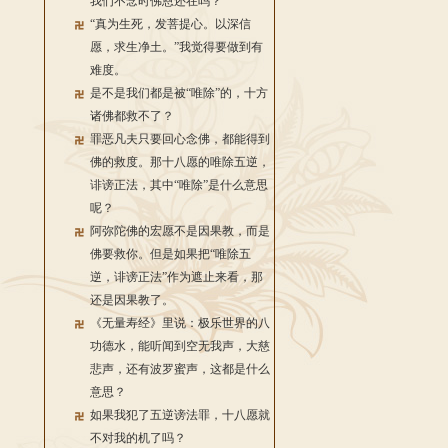
我们不念时佛恩还在吗？
“真为生死，发菩提心。以深信
愿，求生净土。”我觉得要做到有
难度。
是不是我们都是被“唯除”的，十方
诸佛都救不了？
罪恶凡夫只要回心念佛，都能得到
佛的救度。那十八愿的唯除五逆，
诽谤正法，其中“唯除”是什么意思
呢？
阿弥陀佛的宏愿不是因果教，而是
佛要救你。但是如果把“唯除五
逆，诽谤正法”作为遮止来看，那
还是因果教了。
《无量寿经》里说：极乐世界的八
功德水，能听闻到空无我声，大慈
悲声，还有波罗蜜声，这都是什么
意思？
如果我犯了五逆谤法罪，十八愿就
不对我的机了吗？