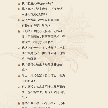
我们能遇到弥勒菩萨吗？
凡所有相，皆是虚妄。《金刚经》
中这句话怎么理解？
除了西方极乐世界是寂静涅槃，还
有其他的涅槃世界吗？
《心经》里的心无挂碍，无挂碍
故，无有恐怖，远离颠倒梦想，究
竟涅槃。我们怎么理解？
我认识的一些莲友，法师以为净土
法门就是这样，佛号念到哪里也就
明白到哪里。
我们是信心往生？还是念佛往生
呢？
居士：师父否定了自力信心、他力
信心的分别。
有大德说：如果贪恋净土安乐而向
往，也不能往生。如何归命阿弥陀
佛？
那些不顺佛愿、不念佛的人，是不