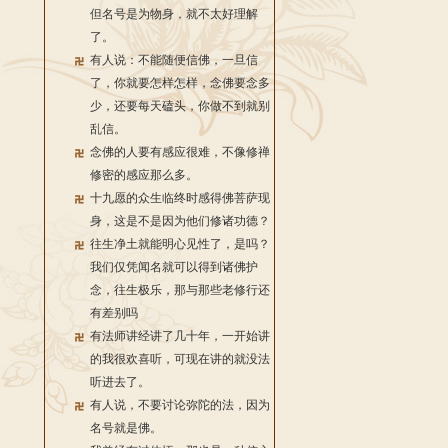
但名号是为物身，就不太好理解
了。
有人说：不能随便信佛，一旦信
了，你就要怎样怎样，念佛要念多
少，还要每天磕头，你做不到就别
乱信。
念佛的人要有感应很难，不像修禅
修密的感应那么多。
十九愿的众生临终时感得佛菩萨现
身，这是不是因为他们修诸功德？
往生净土就能明心见性了，是吗？
我们仅凭闻名就可以得到诸佛护
念，往生极乐，那与那些老修行还
有差别吗
有法师讲经讲了几十年，一开始讲
的我很欢喜听，可现在讲的就没法
听进去了。
有人说，不要讨论弥陀的法，因为
名号就是佛。