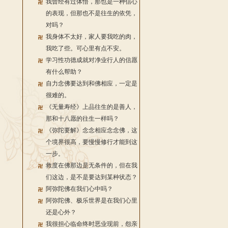
我曾经有过体悟，那也是一种信心
的表现，但那也不是往生的依凭，
对吗？
我身体不太好，家人要我吃的肉，
我吃了些。可心里有点不安。
学习性功德成就对净业行人的信愿
有什么帮助？
自力念佛要达到和佛相应，一定是
很难的。
《无量寿经》上品往生的是善人，
那和十八愿的往生一样吗？
《弥陀要解》念念相应念念佛，这
个境界很高，要慢慢修行才能到这
一步。
救度在佛那边是无条件的，但在我
们这边，是不是要达到某种状态？
阿弥陀佛在我们心中吗？
阿弥陀佛、极乐世界是在我们心里
还是心外？
我很担心临命终时恶业现前，怨亲