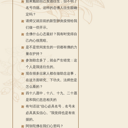
如果勉励自己发愿往生，但不明了
名号功德。这样的念佛人往生能确
定吗？
请师父就目前的新型肺炎疫情给我
们做一些开示。
念佛什么心态最好？我有时觉得自
己内心很黑暗。
是不是世间发生的一切都有佛的力
量在护持？
参加助念多了，就会产生错觉：这
个人是我送往生的。
现在很多出家人都在做助念这事，
在这方面研究、下功夫。法师您是
怎么看的？
四十八愿中，十八、十九、二十愿
是和我们息息相关的
有句话说“信心必具名号，名号未
必具真实信心。”我觉得也是有依
据的。
阿弥陀佛在我们心里吗？