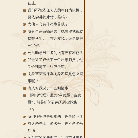
往生。
我们不能依任何人的本典为依据，
要依佛讲的才对，是吗？
念佛人会有什么境界呢？
我有个亲戚搞慈善，她希望我帮助
贫苦学生。可有莲友说，还是供养
三宝好。
死后助念对亡者到底有没有利益？
我最近又皈依了一位出家师父，他
又给我写了一张皈依证。
肉身菩萨能保存肉身不坏是怎么回
事呢？
有人对我说了一些烦恼事……
《阿弥陀经》里的“今发愿，当发
愿”，就是听闻到南无阿弥陀佛
吗？
我们往生也是很难的一件事情吗？
有人谈净土，谈名号，但不谈名号
功德。
师父讲的这些教义，我以前从来都