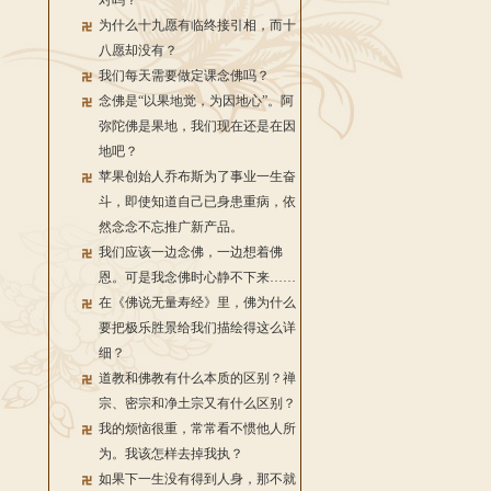
对吗？
为什么十九愿有临终接引相，而十
八愿却没有？
我们每天需要做定课念佛吗？
念佛是“以果地觉，为因地心”。阿
弥陀佛是果地，我们现在还是在因
地吧？
苹果创始人乔布斯为了事业一生奋
斗，即使知道自己已身患重病，依
然念念不忘推广新产品。
我们应该一边念佛，一边想着佛
恩。可是我念佛时心静不下来……
在《佛说无量寿经》里，佛为什么
要把极乐胜景给我们描绘得这么详
细？
道教和佛教有什么本质的区别？禅
宗、密宗和净土宗又有什么区别？
我的烦恼很重，常常看不惯他人所
为。我该怎样去掉我执？
如果下一生没有得到人身，那不就