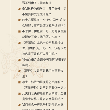
遇不到佛了，就麻烦啦。
像我这样的初学者，除了念佛，需
不需要持咒念咒语呢？
四十八愿里有一个“他方国土”该怎
么理解，它不是西方极乐世界吗？
不念佛，佛也在，是不是可以理解
成即使不念，佛的愿力也在？
《弥陀经》上说一心不乱能得往
生。假如只是一心不乱，没有信愿
持名是不是也可以往生呢？
“欲生我国”也是阿弥陀佛急切的呼
唤吗？
《观经》，是不是我们自己要去
观？
净土三部经的层次是怎么样的？
《无量寿经》是不是更具体一点？
凡夫的念头都是贪嗔痴烦恼。念佛
是缘十法界，是多多益善的吧？
我们每念一声佛号都是佛的恩德。