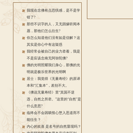
我现在念佛有点恐惧感，是不是学
错了?
那些不识字的人，又无因缘听闻本
愿，那他们怎么往生?
你怎么知道他们没有如是信解？这
其实是你心中有这疑惑
我经常会被自己的业力牵着，我是
不是应该念南无阿弥陀佛?
佛的光明照耀我们身心，那佛的光
明就是极乐世界的光明啊
居士：我觉得《无量寿经》的原译
本和“汇集本”，差别不大。
《佛说无量寿经》里“其国不逆
违，自然之所牵。”这里的“自然”是
什么意思?
临终会不会因嗔恨心堕入恶道而不
能往生？
内心的欢喜 是名号的自然显现吗？