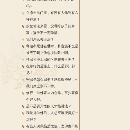
吗？
在净土法门里，有没有人修到有六
种神通？
按世俗法来看，父母给孩子的财
富，孩子不一定珍惜。
我们怎么去证法？
释迦牟尼佛在世时，释迦族不也是
被灭了吗？佛也没法阻止啊。
禅宗和净土宗的区别在哪里呢？
在修行的道路上，什么是邪知邪
见？
密宗是怎么回事？感觉很神秘，和
我们净土宗不一样。
修行、学佛要从内心修，至少要像
个好人吧。
是不是要开悟的人才能讲法？
我觉得学佛后，人总应该变得好一
点吧？
有些人说我品质太低，念佛也不能