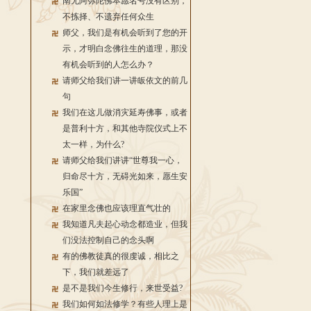
南无阿弥陀佛本愿名号没有区别，
不拣择、不遗弃任何众生
师父，我们是有机会听到了您的开
示，才明白念佛往生的道理，那没
有机会听到的人怎么办？
请师父给我们讲一讲皈依文的前几
句
我们在这儿做消灾延寿佛事，或者
是普利十方，和其他寺院仪式上不
太一样，为什么?
请师父给我们讲讲“世尊我一心，
归命尽十方，无碍光如来，愿生安
乐国”
在家里念佛也应该理直气壮的
我知道凡夫起心动念都造业，但我
们没法控制自己的念头啊
有的佛教徒真的很虔诚，相比之
下，我们就差远了
是不是我们今生修行，来世受益?
我们如何如法修学？有些人理上是