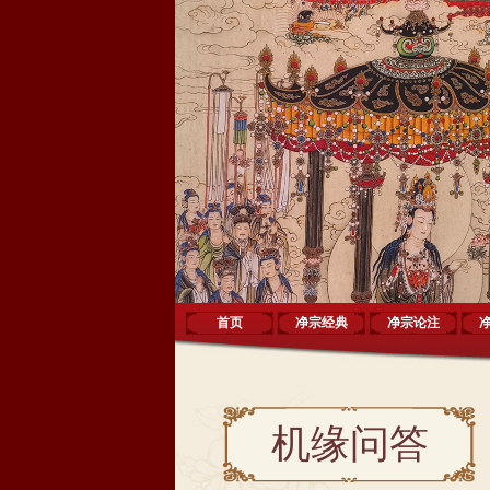
首页
净宗经典
净宗论注
机缘问答