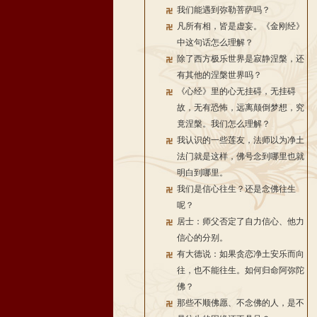
我们能遇到弥勒菩萨吗？
凡所有相，皆是虚妄。《金刚经》
中这句话怎么理解？
除了西方极乐世界是寂静涅槃，还
有其他的涅槃世界吗？
《心经》里的心无挂碍，无挂碍
故，无有恐怖，远离颠倒梦想，究
竟涅槃。我们怎么理解？
我认识的一些莲友，法师以为净土
法门就是这样，佛号念到哪里也就
明白到哪里。
我们是信心往生？还是念佛往生
呢？
居士：师父否定了自力信心、他力
信心的分别。
有大德说：如果贪恋净土安乐而向
往，也不能往生。如何归命阿弥陀
佛？
那些不顺佛愿、不念佛的人，是不