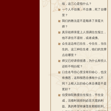
续，这三心是指什么？
一个人不信佛，不念佛，死了去哪
里？
我们的教法是不是顺承了亲鸾大
师？
真宗祖师亲鸾上人强调往生报土，
他不讲住不退转，或者成佛。
众生这边有已往生，今往生，当往
生的。这三种往生者，他们的支撑
点在哪里？
师父已经讲得很透，为什么有些人
还听不明白呢？
口念名号但心里没有归命心，也没
有佛恩，这和报恩念佛有什么不
同？上根人以归命心来念佛是不是
更好？
信受弥陀救度往生报土，平生业
成，活着时就得到必至灭度的利
益。真的希望有缘莲友都能听到。