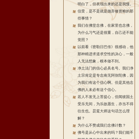
明白了，但表现出来的还是我慢。
信受，是不是就是抛弃修资粮的那
些事情？
我们在佛堂念佛，在家里也念佛，
为什么习气还是很重，自己还不能
觉照？
以前看《密勒日巴传》很感动，他
那种精进求道求空性的决心，一般
人无法想象，根本做不到。
净土法门的信心必具名号。我们净
土宗肯定是专念南无阿弥陀佛，因
为我们有这个信心啊。但是其他念
佛的人未必有这个信心。
若人不发无上菩提心，但闻彼国土
受乐无间，为乐故愿生，亦当不得
往生也。昙鸾大师这句话怎么理
解？
为什么不赞成我们念佛计数？
佛号是从心中出来的吗？我们能不