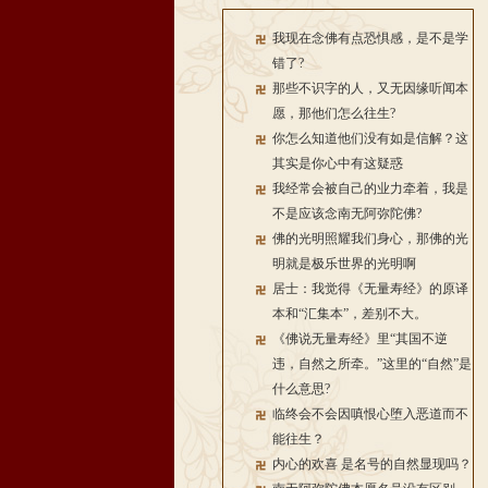
我现在念佛有点恐惧感，是不是学
错了?
那些不识字的人，又无因缘听闻本
愿，那他们怎么往生?
你怎么知道他们没有如是信解？这
其实是你心中有这疑惑
我经常会被自己的业力牵着，我是
不是应该念南无阿弥陀佛?
佛的光明照耀我们身心，那佛的光
明就是极乐世界的光明啊
居士：我觉得《无量寿经》的原译
本和“汇集本”，差别不大。
《佛说无量寿经》里“其国不逆
违，自然之所牵。”这里的“自然”是
什么意思?
临终会不会因嗔恨心堕入恶道而不
能往生？
内心的欢喜 是名号的自然显现吗？