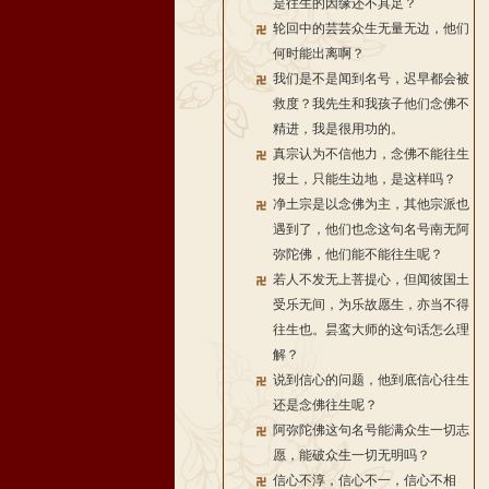
是往生的因缘还不具足？
轮回中的芸芸众生无量无边，他们
何时能出离啊？
我们是不是闻到名号，迟早都会被
救度？我先生和我孩子他们念佛不
精进，我是很用功的。
真宗认为不信他力，念佛不能往生
报土，只能生边地，是这样吗？
净土宗是以念佛为主，其他宗派也
遇到了，他们也念这句名号南无阿
弥陀佛，他们能不能往生呢？
若人不发无上菩提心，但闻彼国土
受乐无间，为乐故愿生，亦当不得
往生也。昙鸾大师的这句话怎么理
解？
说到信心的问题，他到底信心往生
还是念佛往生呢？
阿弥陀佛这句名号能满众生一切志
愿，能破众生一切无明吗？
信心不淳，信心不一，信心不相