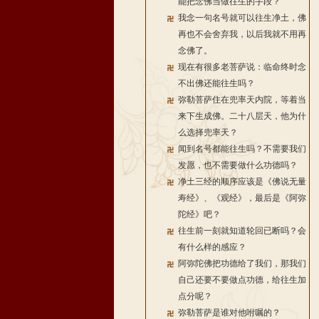
能把念佛当做往生的手段？
我念一句名号就可以往生净土，佛
再也不会舍弃我，以后我就不用再
念佛了。
现在有很多老菩萨说：临命终时念
不出佛还能往生吗？
弥勒菩萨住在兜率天内院，等着当
来下生成佛。二十八层天，他为什
么选择兜率天？
闻到名号都能往生吗？不需要我们
发愿，也不需要做什么功德吗？
净土三经的顺序应该是《佛说无量
寿经》、《观经》，最后是《阿弥
陀经》吧？
往生前一刻就知道轮回已断吗？会
有什么样的感应？
阿弥陀佛把功德给了我们，那我们
自己还要不要做点功德，给往生加
点分呢？
弥勒菩萨是谁对他咐嘱的？