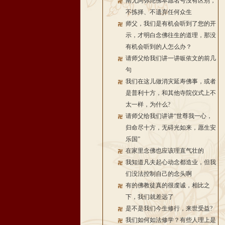
南无阿弥陀佛本愿名号没有区别，
不拣择、不遗弃任何众生
师父，我们是有机会听到了您的开
示，才明白念佛往生的道理，那没
有机会听到的人怎么办？
请师父给我们讲一讲皈依文的前几
句
我们在这儿做消灾延寿佛事，或者
是普利十方，和其他寺院仪式上不
太一样，为什么?
请师父给我们讲讲“世尊我一心，
归命尽十方，无碍光如来，愿生安
乐国”
在家里念佛也应该理直气壮的
我知道凡夫起心动念都造业，但我
们没法控制自己的念头啊
有的佛教徒真的很虔诚，相比之
下，我们就差远了
是不是我们今生修行，来世受益?
我们如何如法修学？有些人理上是