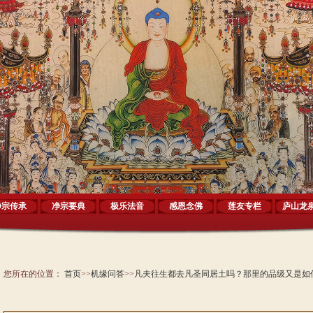
净宗传承
净宗要典
极乐法音
感恩念佛
莲友专栏
庐山龙
您所在的位置：
首页
>>
机缘问答
>>
凡夫往生都去凡圣同居土吗？那里的品级又是如