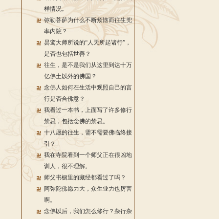
样情况。
弥勒菩萨为什么不断烦恼而往生兜
率内院？
昙鸾大师所说的“人天所起诸行”，
是否也包括世善？
往生，是不是我们从这里到达十万
亿佛土以外的佛国？
念佛人如何在生活中观照自己的言
行是否合佛意？
我看过一本书，上面写了许多修行
禁忌，包括念佛的禁忌。
十八愿的往生，需不需要佛临终接
引？
我在寺院看到一个师父正在很凶地
训人，很不理解。
师父书橱里的藏经都看过了吗？
阿弥陀佛愿力大，众生业力也厉害
啊。
念佛以后，我们怎么修行？杂行杂