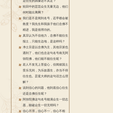
是往生的因缘还不具足？
轮回中的芸芸众生无量无边，他们
何时能出离啊？
我们是不是闻到名号，迟早都会被
救度？我先生和我孩子他们念佛不
精进，我是很用功的。
真宗认为不信他力，念佛不能往生
报土，只能生边地，是这样吗？
净土宗是以念佛为主，其他宗派也
遇到了，他们也念这句名号南无阿
弥陀佛，他们能不能往生呢？
若人不发无上菩提心，但闻彼国土
受乐无间，为乐故愿生，亦当不得
往生也。昙鸾大师的这句话怎么理
解？
说到信心的问题，他到底信心往生
还是念佛往生呢？
阿弥陀佛这句名号能满众生一切志
愿，能破众生一切无明吗？
信心不淳，信心不一，信心不相