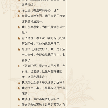
要受苦吗？
净土法门有没有清净心一说？
有些人喜欢神通。佛的大弟子目犍
连就是神通第一。
我们那么愚痴，为什么能刹那成佛
呢？
有法师说：净土法门就是专门礼拜
阿弥陀佛，其他的佛就不拜了。
念佛法门真的太好了。我一边干活
一边念佛，也能成就我的往生，太
容易了。
《阿弥陀经》里若有人已发愿、今
发愿、当发愿，欲生阿弥陀佛国
者。这里发愿是谁？
我该怎么念佛？每天念多少达标？
我对往生一事，心里其实还是没有
底的。
我供佛，但我不烧香可以吗？
什么是念佛三昧？是不是菩萨才有