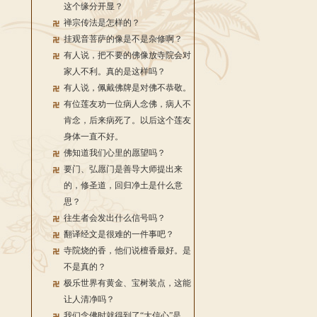
这个缘分开显？
禅宗传法是怎样的？
挂观音菩萨的像是不是杂修啊？
有人说，把不要的佛像放寺院会对
家人不利。真的是这样吗？
有人说，佩戴佛牌是对佛不恭敬。
有位莲友劝一位病人念佛，病人不
肯念，后来病死了。以后这个莲友
身体一直不好。
佛知道我们心里的愿望吗？
要门、弘愿门是善导大师提出来
的，修圣道，回归净土是什么意
思？
往生者会发出什么信号吗？
翻译经文是很难的一件事吧？
寺院烧的香，他们说檀香最好。是
不是真的？
极乐世界有黄金、宝树装点，这能
让人清净吗？
我们念佛时就得到了“大信心”是