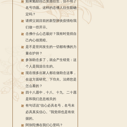
如果勉励自己发愿往生，但不明了
名号功德。这样的念佛人往生能确
定吗？
请师父就目前的新型肺炎疫情给我
们做一些开示。
念佛什么心态最好？我有时觉得自
己内心很黑暗。
是不是世间发生的一切都有佛的力
量在护持？
参加助念多了，就会产生错觉：这
个人是我送往生的。
现在很多出家人都在做助念这事，
在这方面研究、下功夫。法师您是
怎么看的？
四十八愿中，十八、十九、二十愿
是和我们息息相关的
有句话说“信心必具名号，名号未
必具真实信心。”我觉得也是有依
据的。
阿弥陀佛在我们心里吗？