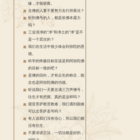
缘，才能获救。
念佛的人要不要努力去行持善法？
听到佛号的人，都是依佛本愿力
吗？
三业清净的“净”和净土的“净”是不
是一个层次的？
我们在生活中很少体会到弥陀的恩
德。
科学的终极目标应该是和阿弥陀佛
的目标一致的吧？
是佛的回向，才有众生的称念，能
念也是阿弥陀佛的功德。
听说我们一天要念满三万声佛号，
往生才有把握。真的是这样吗？
观音菩萨救苦救难，我们遇到困难
可以念菩萨圣号吗？
有人说我们没有信心，所以我们都
没有往生。
不要诽谤正法，一切法都是好的，