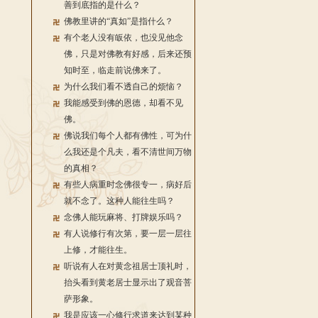
善到底指的是什么？
佛教里讲的“真如”是指什么？
有个老人没有皈依，也没见他念
佛，只是对佛教有好感，后来还预
知时至，临走前说佛来了。
为什么我们看不透自己的烦恼？
我能感受到佛的恩德，却看不见
佛。
佛说我们每个人都有佛性，可为什
么我还是个凡夫，看不清世间万物
的真相？
有些人病重时念佛很专一，病好后
就不念了。这种人能往生吗？
念佛人能玩麻将、打牌娱乐吗？
有人说修行有次第，要一层一层往
上修，才能往生。
听说有人在对黄念祖居士顶礼时，
抬头看到黄老居士显示出了观音菩
萨形象。
我是应该一心修行求道来达到某种