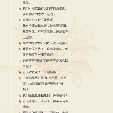
往生。
我们不能依任何人的本典为依据，
要依佛讲的才对，是吗？
念佛人会有什么境界呢？
我有个亲戚搞慈善，她希望我帮助
贫苦学生。可有莲友说，还是供养
三宝好。
死后助念对亡者到底有没有利益？
我最近又皈依了一位出家师父，他
又给我写了一张皈依证。
肉身菩萨能保存肉身不坏是怎么回
事呢？
有人对我说了一些烦恼事……
《阿弥陀经》里的“今发愿，当发
愿”，就是听闻到南无阿弥陀佛
吗？
我们往生也是很难的一件事情吗？
有人谈净土，谈名号，但不谈名号
功德。
师父讲的这些教义，我以前从来都