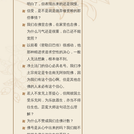
明白了，但表现出来的还是我慢。
信受，是不是就是抛弃修资粮的那
些事情？
我们在佛堂念佛，在家里也念佛，
为什么习气还是很重，自己还不能
觉照？
以前看《密勒日巴传》很感动，他
那种精进求道求空性的决心，一般
人无法想象，根本做不到。
净土法门的信心必具名号。我们净
土宗肯定是专念南无阿弥陀佛，因
为我们有这个信心啊。但是其他念
佛的人未必有这个信心。
若人不发无上菩提心，但闻彼国土
受乐无间，为乐故愿生，亦当不得
往生也。昙鸾大师这句话怎么理
解？
为什么不赞成我们念佛计数？
佛号是从心中出来的吗？我们能不