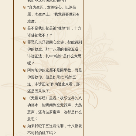
我们不念时佛恩还在吗？
“真为生死，发菩提心。以深信
愿，求生净土。”我觉得要做到有
难度。
是不是我们都是被“唯除”的，十方
诸佛都救不了？
罪恶凡夫只要回心念佛，都能得到
佛的救度。那十八愿的唯除五逆，
诽谤正法，其中“唯除”是什么意思
呢？
阿弥陀佛的宏愿不是因果教，而是
佛要救你。但是如果把“唯除五
逆，诽谤正法”作为遮止来看，那
还是因果教了。
《无量寿经》里说：极乐世界的八
功德水，能听闻到空无我声，大慈
悲声，还有波罗蜜声，这都是什么
意思？
如果我犯了五逆谤法罪，十八愿就
不对我的机了吗？