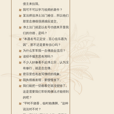
债主来拉我。
我可不可以学习祖师的著作？
某法师说净土法门难信，所以他们
那里念佛很强调感应道交。
净土法门就是以名号功德来开显我
们的功德，是吗？
“本愿名号正定业，至心信乐愿为
因”，那不还是要有信心吗？
为什么常常我一念佛就会流泪？
读经不懂意思有用吗？
不少人好像看不起净土宗，认为没
有修行，就是念念佛。
密宗里也有改写佛经的现象。
我执很难发现，要慢慢放下。
我们能把一切都看空就没烦恼了。
这是需要我们常听闻佛法才能得到
的吧？
“平时不烧香，临时抱佛脚。”这种
说法对不对？