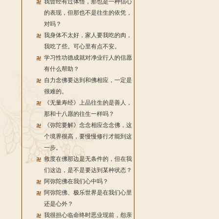
我曾经有过体悟，那也是一种信心
的表现，但那也不是往生的依凭，
对吗？
我身体不太好，家人要我吃的肉，
我吃了些。可心里有点不安。
学习性功德成就对净业行人的信愿
有什么帮助？
自力念佛要达到和佛相应，一定是
很难的。
《无量寿经》上品往生的是善人，
那和十八愿的往生一样吗？
《弥陀要解》念念相应念念佛，这
个境界很高，要慢慢修行才能到这
一步。
救度在佛那边是无条件的，但在我
们这边，是不是要达到某种状态？
阿弥陀佛在我们心中吗？
阿弥陀佛、极乐世界是在我们心里
还是心外？
我很担心临命终时恶业现前，怨亲