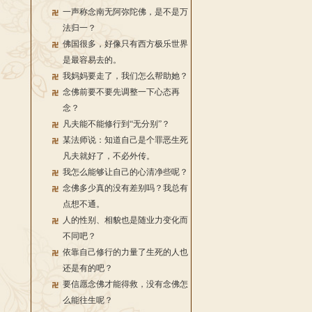
一声称念南无阿弥陀佛，是不是万
法归一？
佛国很多，好像只有西方极乐世界
是最容易去的。
我妈妈要走了，我们怎么帮助她？
念佛前要不要先调整一下心态再
念？
凡夫能不能修行到“无分别”？
某法师说：知道自己是个罪恶生死
凡夫就好了，不必外传。
我怎么能够让自己的心清净些呢？
念佛多少真的没有差别吗？我总有
点想不通。
人的性别、相貌也是随业力变化而
不同吧？
依靠自己修行的力量了生死的人也
还是有的吧？
要信愿念佛才能得救，没有念佛怎
么能往生呢？