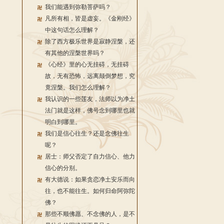
我们能遇到弥勒菩萨吗？
凡所有相，皆是虚妄。《金刚经》
中这句话怎么理解？
除了西方极乐世界是寂静涅槃，还
有其他的涅槃世界吗？
《心经》里的心无挂碍，无挂碍
故，无有恐怖，远离颠倒梦想，究
竟涅槃。我们怎么理解？
我认识的一些莲友，法师以为净土
法门就是这样，佛号念到哪里也就
明白到哪里。
我们是信心往生？还是念佛往生
呢？
居士：师父否定了自力信心、他力
信心的分别。
有大德说：如果贪恋净土安乐而向
往，也不能往生。如何归命阿弥陀
佛？
那些不顺佛愿、不念佛的人，是不