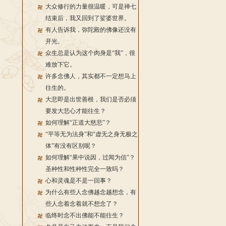
大众修行的力量很温暖，可是禅七
结束后，我又回到了娑婆世界。
有人告诉我，弥陀殿的佛像还没有
开光。
众生总是认为这个肉身是“我”，很
难放下它。
许多念佛人，其实都不一定想马上
往生的。
大悲即是出世善根，我们是否必须
要发大悲心才能往生？
如何理解“正道大慈悲”？
“平等无为法身”和“虚无之身无极之
体”有没有区别呢？
如何理解“果中说因，过闻为信”？
圣种性和性种性完全一致吗？
心和灵魂是不是一回事？
为什么有些人念佛越念越想念，有
些人念着念着就不想念了？
临终时念不出佛能不能往生？