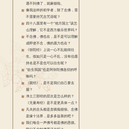
遇不到佛了，就麻烦啦。
像我这样的初学者，除了念佛，需
不需要持咒念咒语呢？
四十八愿里有一个“他方国土”该怎
么理解，它不是西方极乐世界吗？
不念佛，佛也在，是不是可以理解
成即使不念，佛的愿力也在？
《弥陀经》上说一心不乱能得往
生。假如只是一心不乱，没有信愿
持名是不是也可以往生呢？
“欲生我国”也是阿弥陀佛急切的呼
唤吗？
《观经》，是不是我们自己要去
观？
净土三部经的层次是怎么样的？
《无量寿经》是不是更具体一点？
凡夫的念头都是贪嗔痴烦恼。念佛
是缘十法界，是多多益善的吧？
我们每念一声佛号都是佛的恩德。