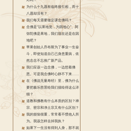
对吗？
为什么十九愿有临终接引相，而十
八愿却没有？
我们每天需要做定课念佛吗？
念佛是“以果地觉，为因地心”。阿
弥陀佛是果地，我们现在还是在因
地吧？
苹果创始人乔布斯为了事业一生奋
斗，即使知道自己已身患重病，依
然念念不忘推广新产品。
我们应该一边念佛，一边想着佛
恩。可是我念佛时心静不下来……
在《佛说无量寿经》里，佛为什么
要把极乐胜景给我们描绘得这么详
细？
道教和佛教有什么本质的区别？禅
宗、密宗和净土宗又有什么区别？
我的烦恼很重，常常看不惯他人所
为。我该怎样去掉我执？
如果下一生没有得到人身，那不就