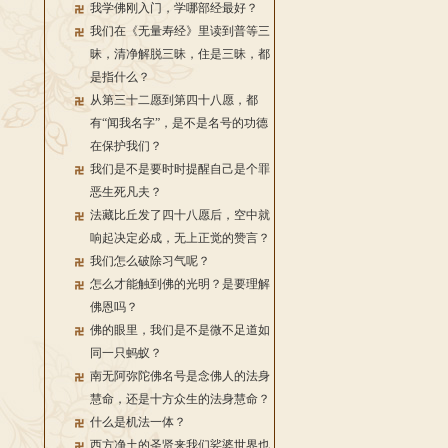
我学佛刚入门，学哪部经最好？
我们在《无量寿经》里读到普等三
昧，清净解脱三昧，住是三昧，都
是指什么？
从第三十二愿到第四十八愿，都
有“闻我名字”，是不是名号的功德
在保护我们？
我们是不是要时时提醒自己是个罪
恶生死凡夫？
法藏比丘发了四十八愿后，空中就
响起决定必成，无上正觉的赞言？
我们怎么破除习气呢？
怎么才能触到佛的光明？是要理解
佛恩吗？
佛的眼里，我们是不是微不足道如
同一只蚂蚁？
南无阿弥陀佛名号是念佛人的法身
慧命，还是十方众生的法身慧命？
什么是机法一体？
西方净土的圣贤来我们娑婆世界也