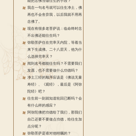
能把念佛当做往生的手段？
我念一句名号就可以往生净土，佛
再也不会舍弃我，以后我就不用再
念佛了。
现在有很多老菩萨说：临命终时念
不出佛还能往生吗？
弥勒菩萨住在兜率天内院，等着当
来下生成佛。二十八层天，他为什
么选择兜率天？
闻到名号都能往生吗？不需要我们
发愿，也不需要做什么功德吗？
净土三经的顺序应该是《佛说无量
寿经》、《观经》，最后是《阿弥
陀经》吧？
往生前一刻就知道轮回已断吗？会
有什么样的感应？
阿弥陀佛把功德给了我们，那我们
自己还要不要做点功德，给往生加
点分呢？
弥勒菩萨是谁对他咐嘱的？