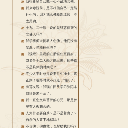
我很希望自己能一心不乱地念佛。
我来寺院前，是不相信自己一定能
往生的，因为我念佛断断续续，不
太用功。
十九、二十愿，说的是疑惑佛智的
念佛人吗？
我学祖师大德教人念佛，他们没有
发愿，也能往生吗？
《观经》里说的在胎宫住五百岁，
或者住十二大劫才能出来。这些都
不是具体的时间吧？
不少人平时总是说要往生净土，真
正到了临终时就不想走，怕死了。
有莲友说：我现在回头学习弥陀本
愿怕是来不及了。
我一直念文殊菩萨的心咒，那是梦
里有人教我念的。
人为什么要自杀？是不是着魔了？
自杀的人要下地狱吗？
不信佛，佛也救，也帮助我们吗？