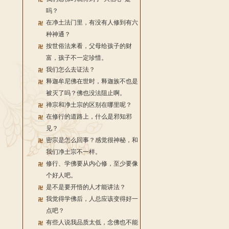
吗？
在净土法门里，有没有人修到有六
种神通？
按世俗法来看，父母给孩子的财
富，孩子不一定珍惜。
我们怎么去证法？
释迦牟尼佛在世时，释迦族不也是
被灭了吗？佛也没法阻止啊。
禅宗和净土宗的区别在哪里呢？
在修行的道路上，什么是邪知邪
见？
密宗是怎么回事？感觉很神秘，和
我们净土宗不一样。
修行、学佛要从内心修，至少要像
个好人吧。
是不是要开悟的人才能讲法？
我觉得学佛后，人总应该变得好一
点吧？
有些人说我品质太低，念佛也不能