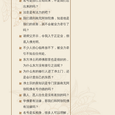
名号是自己主动而来，不是我们念
出来的吗？
法音是有法力的吧？
我们遇到南无阿弥陀佛，知道他是
我们的依靠，就不会被业力牵引了
吗？
请师父开示，令我入于正定业，彻
底入佛光明。
不少人担心临终放不下，被业力牵
引不知去往何处。
东方净土药师佛那里也是很好的，
为什么东方没有接引之说呢？
为什么有的修行人进了净土门，还
是会计度自己的东西？
净土宗的善知识是专门宣扬南无阿
弥陀佛名号功德的吗？
善人、恶人往生是没有差别的吗？
学佛要有法缘，那我们和阿弥陀佛
有法缘吗？
名号是实相身，很多人可以理解，