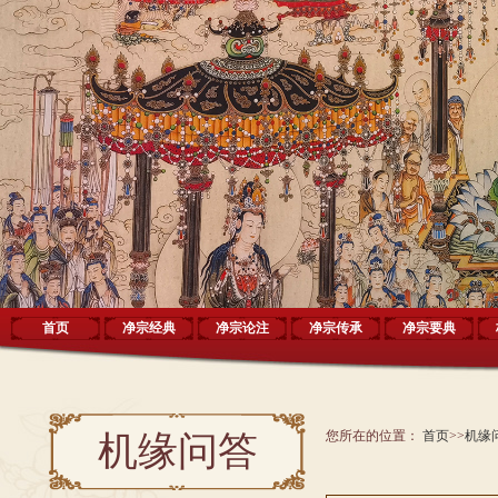
首页
净宗经典
净宗论注
净宗传承
净宗要典
您所在的位置：
首页
>>
机缘
机缘问答