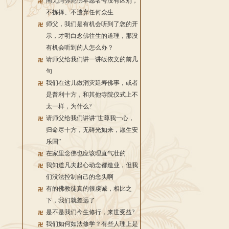
南无阿弥陀佛本愿名号没有区别，
不拣择、不遗弃任何众生
师父，我们是有机会听到了您的开
示，才明白念佛往生的道理，那没
有机会听到的人怎么办？
请师父给我们讲一讲皈依文的前几
句
我们在这儿做消灾延寿佛事，或者
是普利十方，和其他寺院仪式上不
太一样，为什么?
请师父给我们讲讲“世尊我一心，
归命尽十方，无碍光如来，愿生安
乐国”
在家里念佛也应该理直气壮的
我知道凡夫起心动念都造业，但我
们没法控制自己的念头啊
有的佛教徒真的很虔诚，相比之
下，我们就差远了
是不是我们今生修行，来世受益?
我们如何如法修学？有些人理上是