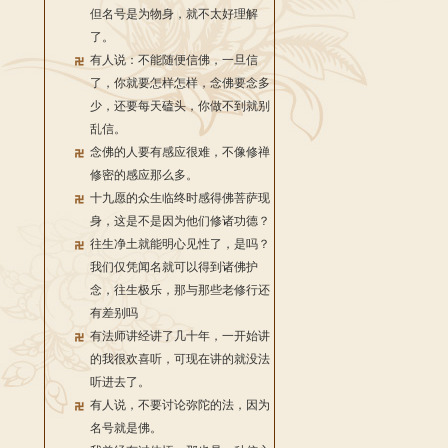
但名号是为物身，就不太好理解
了。
有人说：不能随便信佛，一旦信
了，你就要怎样怎样，念佛要念多
少，还要每天磕头，你做不到就别
乱信。
念佛的人要有感应很难，不像修禅
修密的感应那么多。
十九愿的众生临终时感得佛菩萨现
身，这是不是因为他们修诸功德？
往生净土就能明心见性了，是吗？
我们仅凭闻名就可以得到诸佛护
念，往生极乐，那与那些老修行还
有差别吗
有法师讲经讲了几十年，一开始讲
的我很欢喜听，可现在讲的就没法
听进去了。
有人说，不要讨论弥陀的法，因为
名号就是佛。