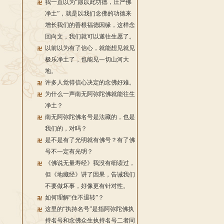
我一直以为“愿以此功德，庄严佛
净土”，就是以我们念佛的功德来
增长我们的善根福德因缘，这样念
回向文，我们就可以遂往生愿了。
以前以为有了信心，就能想见就见
极乐净土了，也能见一切山河大
地。
许多人觉得信心决定的念佛好难。
为什么一声南无阿弥陀佛就能往生
净土？
南无阿弥陀佛名号是法藏的，也是
我们的，对吗？
是不是有了光明就有佛号？有了佛
号不一定有光明？
《佛说无量寿经》我没有细读过，
但《地藏经》讲了因果，告诫我们
不要做坏事，好像更有针对性。
如何理解“住不退转”？
这里的“执持名号”是指阿弥陀佛执
持名号和念佛众生执持名号二者同