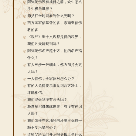
阿弥陀佛没有成佛之前，众生怎么
往生极乐世界？
师父打坐时能看到什么光吗？
西方国家信基督的多，东南亚信佛
教的多
《观经》里十六观都是佛的境界，
我们凡夫能观到吗？
阿弥陀佛名声超十方，他的名声指
什么？
有人三步一拜朝山，佛力加持会更
大吗？
一人信佛，全家反对怎么办？
有的人觉得要亲眼见到西方净土，
才能相信。
我们能做到没有念头吗？
释迦牟尼佛来此世界，有没有神识
入胎？
我们怎样在这浊恶的环境里保持一
颗不受污染的心？
请师父给我们开示报身报土是什么