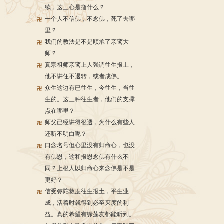
续，这三心是指什么？
一个人不信佛，不念佛，死了去哪
里？
我们的教法是不是顺承了亲鸾大
师？
真宗祖师亲鸾上人强调往生报土，
他不讲住不退转，或者成佛。
众生这边有已往生，今往生，当往
生的。这三种往生者，他们的支撑
点在哪里？
师父已经讲得很透，为什么有些人
还听不明白呢？
口念名号但心里没有归命心，也没
有佛恩，这和报恩念佛有什么不
同？上根人以归命心来念佛是不是
更好？
信受弥陀救度往生报土，平生业
成，活着时就得到必至灭度的利
益。真的希望有缘莲友都能听到。