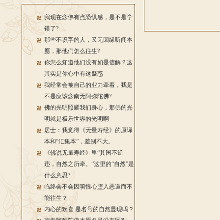
我现在念佛有点恐惧感，是不是学
错了?
那些不识字的人，又无因缘听闻本
愿，那他们怎么往生?
你怎么知道他们没有如是信解？这
其实是你心中有这疑惑
我经常会被自己的业力牵着，我是
不是应该念南无阿弥陀佛?
佛的光明照耀我们身心，那佛的光
明就是极乐世界的光明啊
居士：我觉得《无量寿经》的原译
本和“汇集本”，差别不大。
《佛说无量寿经》里“其国不逆
违，自然之所牵。”这里的“自然”是
什么意思?
临终会不会因嗔恨心堕入恶道而不
能往生？
内心的欢喜 是名号的自然显现吗？