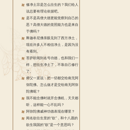
修净土宗是怎么往生的？我们给人
说总要有理论依据吧。
是不是高僧大德更能觉察到自己的
恶？高僧大德的觉照能力也是来自
于佛吗？
释迦牟尼佛亲眼见到了西方净土，
现在许多人不相信净土，是因为没
有看到。
菩萨听闻到名号功德，也和我们一
样，想往生净土了，不靠自己修行
了。
师父一直说：把一切都交给南无阿
弥陀佛。怎么做才是交给南无阿弥
陀佛呢？
我不能念佛时就开念佛机，天天都
听，这样能一心不乱吗？
阿弥陀佛威神功德表现在哪里？
闻名欲往生里的“欲”，和十八愿的
欲生我国的“欲”是一个意思吗？