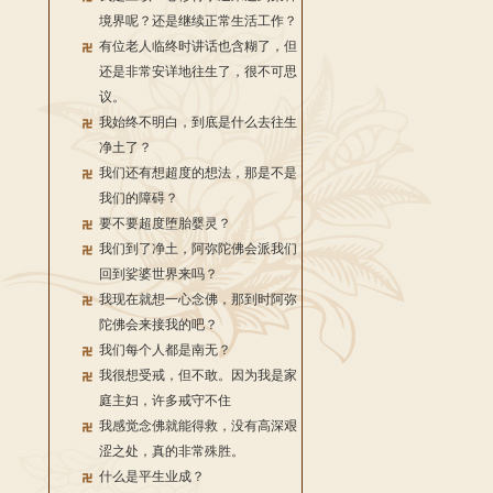
境界呢？还是继续正常生活工作？
有位老人临终时讲话也含糊了，但
还是非常安详地往生了，很不可思
议。
我始终不明白，到底是什么去往生
净土了？
我们还有想超度的想法，那是不是
我们的障碍？
要不要超度堕胎婴灵？
我们到了净土，阿弥陀佛会派我们
回到娑婆世界来吗？
我现在就想一心念佛，那到时阿弥
陀佛会来接我的吧？
我们每个人都是南无？
我很想受戒，但不敢。因为我是家
庭主妇，许多戒守不住
我感觉念佛就能得救，没有高深艰
涩之处，真的非常殊胜。
什么是平生业成？