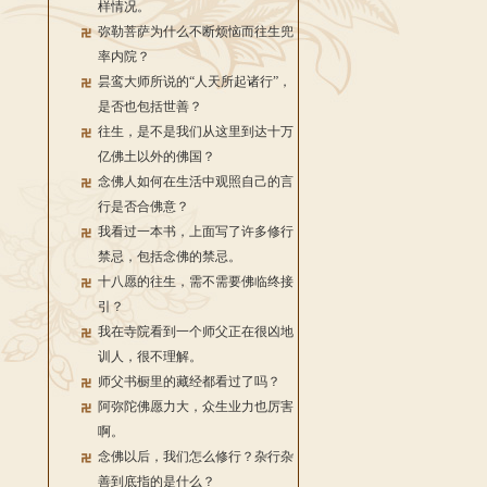
样情况。
弥勒菩萨为什么不断烦恼而往生兜
率内院？
昙鸾大师所说的“人天所起诸行”，
是否也包括世善？
往生，是不是我们从这里到达十万
亿佛土以外的佛国？
念佛人如何在生活中观照自己的言
行是否合佛意？
我看过一本书，上面写了许多修行
禁忌，包括念佛的禁忌。
十八愿的往生，需不需要佛临终接
引？
我在寺院看到一个师父正在很凶地
训人，很不理解。
师父书橱里的藏经都看过了吗？
阿弥陀佛愿力大，众生业力也厉害
啊。
念佛以后，我们怎么修行？杂行杂
善到底指的是什么？