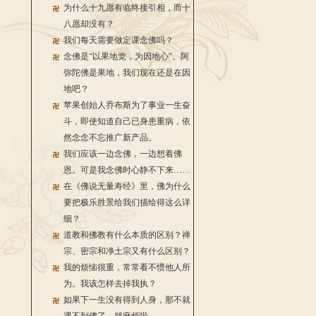
为什么十九愿有临终接引相，而十
八愿却没有？
我们每天需要做定课念佛吗？
念佛是“以果地觉，为因地心”。阿
弥陀佛是果地，我们现在还是在因
地吧？
苹果创始人乔布斯为了事业一生奋
斗，即使知道自己已身患重病，依
然念念不忘推广新产品。
我们应该一边念佛，一边想着佛
恩。可是我念佛时心静不下来……
在《佛说无量寿经》里，佛为什么
要把极乐胜景给我们描绘得这么详
细？
道教和佛教有什么本质的区别？禅
宗、密宗和净土宗又有什么区别？
我的烦恼很重，常常看不惯他人所
为。我该怎样去掉我执？
如果下一生没有得到人身，那不就