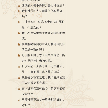
念佛的人要不要努力去行持善法？
听到佛号的人，都是依佛本愿力
吗？
三业清净的“净”和净土的“净”是不
是一个层次的？
我们在生活中很少体会到弥陀的恩
德。
科学的终极目标应该是和阿弥陀佛
的目标一致的吧？
是佛的回向，才有众生的称念，能
念也是阿弥陀佛的功德。
听说我们一天要念满三万声佛号，
往生才有把握。真的是这样吗？
观音菩萨救苦救难，我们遇到困难
可以念菩萨圣号吗？
有人说我们没有信心，所以我们都
没有往生。
不要诽谤正法，一切法都是好的，
对吗？