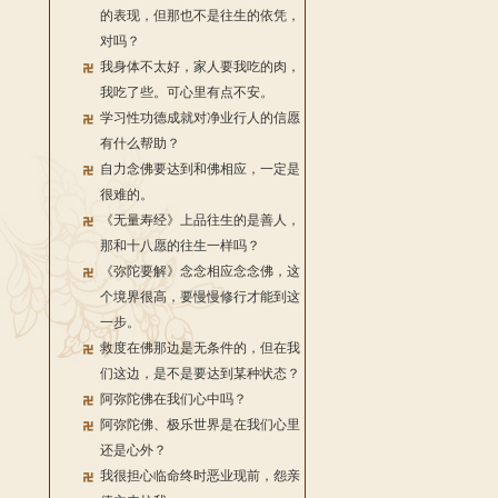
的表现，但那也不是往生的依凭，
对吗？
我身体不太好，家人要我吃的肉，
我吃了些。可心里有点不安。
学习性功德成就对净业行人的信愿
有什么帮助？
自力念佛要达到和佛相应，一定是
很难的。
《无量寿经》上品往生的是善人，
那和十八愿的往生一样吗？
《弥陀要解》念念相应念念佛，这
个境界很高，要慢慢修行才能到这
一步。
救度在佛那边是无条件的，但在我
们这边，是不是要达到某种状态？
阿弥陀佛在我们心中吗？
阿弥陀佛、极乐世界是在我们心里
还是心外？
我很担心临命终时恶业现前，怨亲