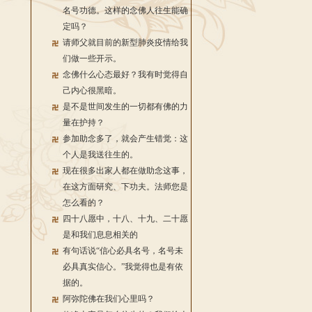
名号功德。这样的念佛人往生能确
定吗？
请师父就目前的新型肺炎疫情给我
们做一些开示。
念佛什么心态最好？我有时觉得自
己内心很黑暗。
是不是世间发生的一切都有佛的力
量在护持？
参加助念多了，就会产生错觉：这
个人是我送往生的。
现在很多出家人都在做助念这事，
在这方面研究、下功夫。法师您是
怎么看的？
四十八愿中，十八、十九、二十愿
是和我们息息相关的
有句话说“信心必具名号，名号未
必具真实信心。”我觉得也是有依
据的。
阿弥陀佛在我们心里吗？