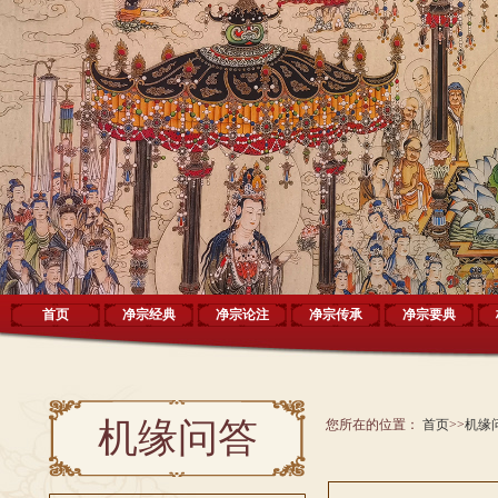
首页
净宗经典
净宗论注
净宗传承
净宗要典
机缘问答
您所在的位置：
首页
>>
机缘