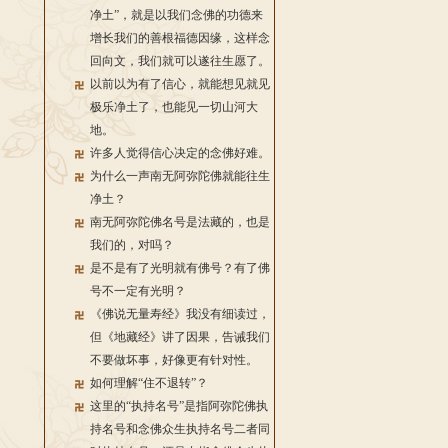
净土”，就是以我们念佛的功德来
增长我们的善根福德因缘，这样念
回向文，我们就可以遂往生愿了。
以前以为有了信心，就能想见就见
极乐净土了，也能见一切山河大
地。
许多人觉得信心决定的念佛好难。
为什么一声南无阿弥陀佛就能往生
净土？
南无阿弥陀佛名号是法藏的，也是
我们的，对吗？
是不是有了光明就有佛号？有了佛
号不一定有光明？
《佛说无量寿经》我没有细读过，
但《地藏经》讲了因果，告诫我们
不要做坏事，好像更有针对性。
如何理解“住不退转”？
这里的“执持名号”是指阿弥陀佛执
持名号和念佛众生执持名号二者同