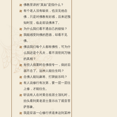
佛教里讲的“真如”是指什么？
有个老人没有皈依，也没见他念
佛，只是对佛教有好感，后来还预
知时至，临走前说佛来了。
为什么我们看不透自己的烦恼？
我能感受到佛的恩德，却看不见
佛。
佛说我们每个人都有佛性，可为什
么我还是个凡夫，看不清世间万物
的真相？
有些人病重时念佛很专一，病好后
就不念了。这种人能往生吗？
念佛人能玩麻将、打牌娱乐吗？
有人说修行有次第，要一层一层往
上修，才能往生。
听说有人在对黄念祖居士顶礼时，
抬头看到黄老居士显示出了观音菩
萨形象。
我是应该一心修行求道来达到某种