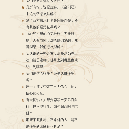
我们能遇到弥勒菩萨吗？
凡所有相，皆是虚妄。《金刚经》
中这句话怎么理解？
除了西方极乐世界是寂静涅槃，还
有其他的涅槃世界吗？
《心经》里的心无挂碍，无挂碍
故，无有恐怖，远离颠倒梦想，究
竟涅槃。我们怎么理解？
我认识的一些莲友，法师以为净土
法门就是这样，佛号念到哪里也就
明白到哪里。
我们是信心往生？还是念佛往生
呢？
居士：师父否定了自力信心、他力
信心的分别。
有大德说：如果贪恋净土安乐而向
往，也不能往生。如何归命阿弥陀
佛？
那些不顺佛愿、不念佛的人，是不
是往生的因缘还不具足？