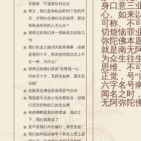
身口意三
不拣择、不遗弃任何众生
师父，我们是有机会听到了您的开
心。如来
示，才明白念佛往生的道理，那没
可称、不
有机会听到的人怎么办？
切烦恼罪
请师父给我们讲一讲皈依文的前几
弥陀佛本
句
我们在这儿做消灾延寿佛事，或者
就是南无
是普利十方，和其他寺院仪式上不
为众生往
太一样，为什么?
思维、不
请师父给我们讲讲“世尊我一心，
正觉，号
归命尽十方，无碍光如来，愿生安
六字名号
乐国”
在家里念佛也应该理直气壮的
闻名之时
我知道凡夫起心动念都造业，但我
无阿弥陀
们没法控制自己的念头啊
有的佛教徒真的很虔诚，相比之
下，我们就差远了
是不是我们今生修行，来世受益?
我们如何如法修学？有些人理上是