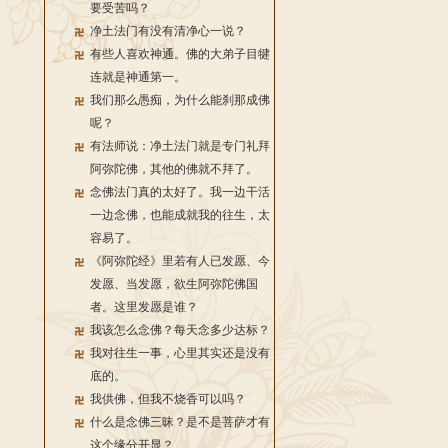
要受苦吗？
净土法门有没有清净心一说？
有些人喜欢神通。佛的大弟子目犍
连就是神通第一。
我们那么愚痴，为什么能刹那成佛
呢？
有法师说：净土法门就是专门礼拜
阿弥陀佛，其他的佛就不拜了。
念佛法门真的太好了。我一边干活
一边念佛，也能成就我的往生，太
容易了。
《阿弥陀经》里若有人已发愿、今
发愿、当发愿，欲生阿弥陀佛国
者。这里发愿是谁？
我该怎么念佛？每天念多少达标？
我对往生一事，心里其实还是没有
底的。
我供佛，但我不烧香可以吗？
什么是念佛三昧？是不是菩萨才有
这个缘分开显？