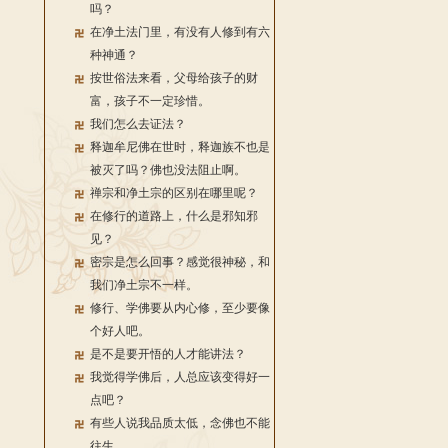
吗？
在净土法门里，有没有人修到有六
种神通？
按世俗法来看，父母给孩子的财
富，孩子不一定珍惜。
我们怎么去证法？
释迦牟尼佛在世时，释迦族不也是
被灭了吗？佛也没法阻止啊。
禅宗和净土宗的区别在哪里呢？
在修行的道路上，什么是邪知邪
见？
密宗是怎么回事？感觉很神秘，和
我们净土宗不一样。
修行、学佛要从内心修，至少要像
个好人吧。
是不是要开悟的人才能讲法？
我觉得学佛后，人总应该变得好一
点吧？
有些人说我品质太低，念佛也不能
往生。