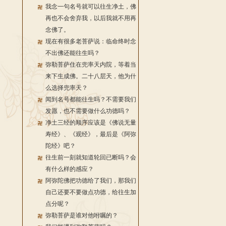
我念一句名号就可以往生净土，佛
再也不会舍弃我，以后我就不用再
念佛了。
现在有很多老菩萨说：临命终时念
不出佛还能往生吗？
弥勒菩萨住在兜率天内院，等着当
来下生成佛。二十八层天，他为什
么选择兜率天？
闻到名号都能往生吗？不需要我们
发愿，也不需要做什么功德吗？
净土三经的顺序应该是《佛说无量
寿经》、《观经》，最后是《阿弥
陀经》吧？
往生前一刻就知道轮回已断吗？会
有什么样的感应？
阿弥陀佛把功德给了我们，那我们
自己还要不要做点功德，给往生加
点分呢？
弥勒菩萨是谁对他咐嘱的？