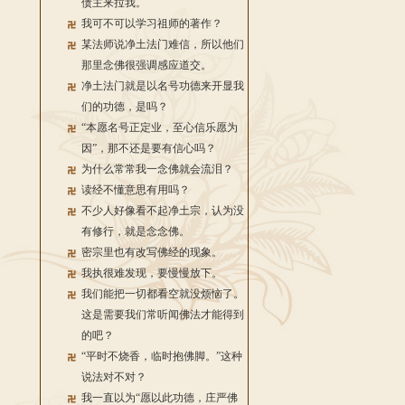
债主来拉我。
我可不可以学习祖师的著作？
某法师说净土法门难信，所以他们
那里念佛很强调感应道交。
净土法门就是以名号功德来开显我
们的功德，是吗？
“本愿名号正定业，至心信乐愿为
因”，那不还是要有信心吗？
为什么常常我一念佛就会流泪？
读经不懂意思有用吗？
不少人好像看不起净土宗，认为没
有修行，就是念念佛。
密宗里也有改写佛经的现象。
我执很难发现，要慢慢放下。
我们能把一切都看空就没烦恼了。
这是需要我们常听闻佛法才能得到
的吧？
“平时不烧香，临时抱佛脚。”这种
说法对不对？
我一直以为“愿以此功德，庄严佛