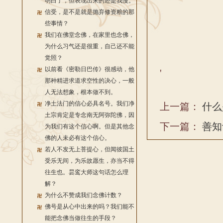
明白了，但表现出来的还是我慢。
信受，是不是就是抛弃修资粮的那
些事情？
我们在佛堂念佛，在家里也念佛，
为什么习气还是很重，自己还不能
觉照？
以前看《密勒日巴传》很感动，他
'
那种精进求道求空性的决心，一般
人无法想象，根本做不到。
净土法门的信心必具名号。我们净
上一篇：
什么
土宗肯定是专念南无阿弥陀佛，因
下一篇：
善知
为我们有这个信心啊。但是其他念
佛的人未必有这个信心。
若人不发无上菩提心，但闻彼国土
受乐无间，为乐故愿生，亦当不得
往生也。昙鸾大师这句话怎么理
解？
为什么不赞成我们念佛计数？
佛号是从心中出来的吗？我们能不
能把念佛当做往生的手段？