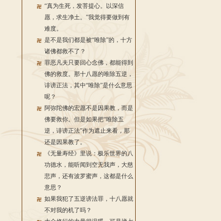
“真为生死，发菩提心。以深信
愿，求生净土。”我觉得要做到有
难度。
是不是我们都是被“唯除”的，十方
诸佛都救不了？
罪恶凡夫只要回心念佛，都能得到
佛的救度。那十八愿的唯除五逆，
诽谤正法，其中“唯除”是什么意思
呢？
阿弥陀佛的宏愿不是因果教，而是
佛要救你。但是如果把“唯除五
逆，诽谤正法”作为遮止来看，那
还是因果教了。
《无量寿经》里说：极乐世界的八
功德水，能听闻到空无我声，大慈
悲声，还有波罗蜜声，这都是什么
意思？
如果我犯了五逆谤法罪，十八愿就
不对我的机了吗？