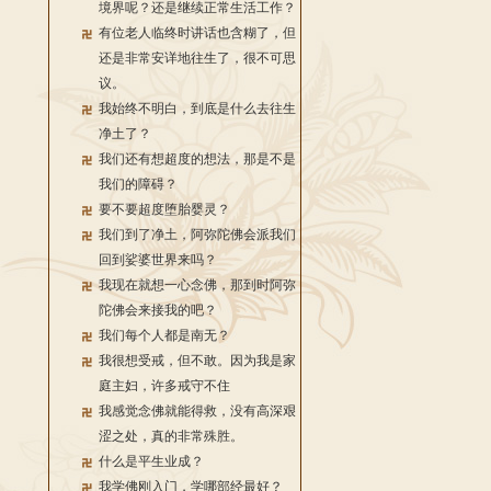
境界呢？还是继续正常生活工作？
有位老人临终时讲话也含糊了，但
还是非常安详地往生了，很不可思
议。
我始终不明白，到底是什么去往生
净土了？
我们还有想超度的想法，那是不是
我们的障碍？
要不要超度堕胎婴灵？
我们到了净土，阿弥陀佛会派我们
回到娑婆世界来吗？
我现在就想一心念佛，那到时阿弥
陀佛会来接我的吧？
我们每个人都是南无？
我很想受戒，但不敢。因为我是家
庭主妇，许多戒守不住
我感觉念佛就能得救，没有高深艰
涩之处，真的非常殊胜。
什么是平生业成？
我学佛刚入门，学哪部经最好？