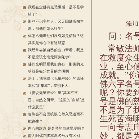
我现在念佛有点恐惧感，是不是学
错了?
那些不识字的人，又无因缘听闻本
添加
愿，那他们怎么往生?
问：名
你怎么知道他们没有如是信解？这
其实是你心中有这疑惑
常敏法师
我经常会被自己的业力牵着，我是
在救度众
不是应该念南无阿弥陀佛?
业，至心
佛的光明照耀我们身心，那佛的光
明就是极乐世界的光明啊
成就。”
居士：我觉得《无量寿经》的原译
佛六字名
本和“汇集本”，差别不大。
呢？你要
《佛说无量寿经》里“其国不逆
号是佛的
违，自然之所牵。”这里的“自然”是
什么意思?
不是为了
临终会不会因嗔恨心堕入恶道而不
生死苦海
能往生？
一向专志
内心的欢喜 是名号的自然显现吗？
妙，都是
南无阿弥陀佛本愿名号没有区别，