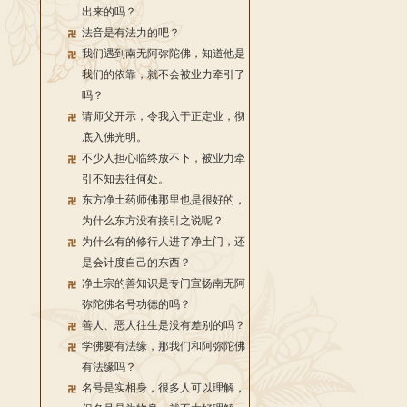
出来的吗？
法音是有法力的吧？
我们遇到南无阿弥陀佛，知道他是
我们的依靠，就不会被业力牵引了
吗？
请师父开示，令我入于正定业，彻
底入佛光明。
不少人担心临终放不下，被业力牵
引不知去往何处。
东方净土药师佛那里也是很好的，
为什么东方没有接引之说呢？
为什么有的修行人进了净土门，还
是会计度自己的东西？
净土宗的善知识是专门宣扬南无阿
弥陀佛名号功德的吗？
善人、恶人往生是没有差别的吗？
学佛要有法缘，那我们和阿弥陀佛
有法缘吗？
名号是实相身，很多人可以理解，