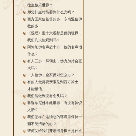
往生极乐世界？
师父打坐时能看到什么光吗？
西方国家信基督的多，东南亚信佛
教的多
《观经》里十六观都是佛的境界，
我们凡夫能观到吗？
阿弥陀佛名声超十方，他的名声指
什么？
有人三步一拜朝山，佛力加持会更
大吗？
一人信佛，全家反对怎么办？
有的人觉得要亲眼见到西方净土，
才能相信。
我们能做到没有念头吗？
释迦牟尼佛来此世界，有没有神识
入胎？
我们怎样在这浊恶的环境里保持一
颗不受污染的心？
请师父给我们开示报身报土是什么