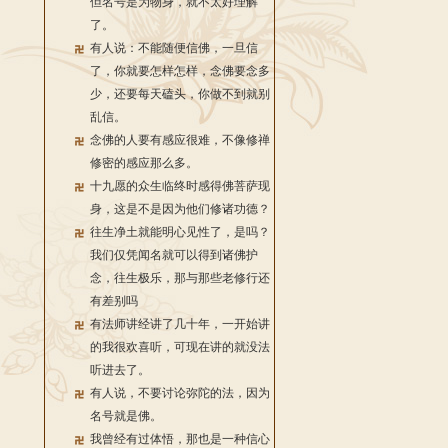
但名号是为物身，就不太好理解
了。
有人说：不能随便信佛，一旦信
了，你就要怎样怎样，念佛要念多
少，还要每天磕头，你做不到就别
乱信。
念佛的人要有感应很难，不像修禅
修密的感应那么多。
十九愿的众生临终时感得佛菩萨现
身，这是不是因为他们修诸功德？
往生净土就能明心见性了，是吗？
我们仅凭闻名就可以得到诸佛护
念，往生极乐，那与那些老修行还
有差别吗
有法师讲经讲了几十年，一开始讲
的我很欢喜听，可现在讲的就没法
听进去了。
有人说，不要讨论弥陀的法，因为
名号就是佛。
我曾经有过体悟，那也是一种信心