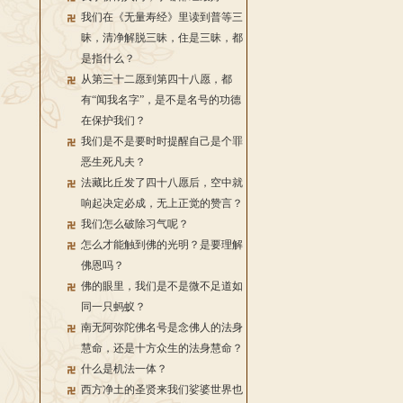
我们在《无量寿经》里读到普等三
昧，清净解脱三昧，住是三昧，都
是指什么？
从第三十二愿到第四十八愿，都
有“闻我名字”，是不是名号的功德
在保护我们？
我们是不是要时时提醒自己是个罪
恶生死凡夫？
法藏比丘发了四十八愿后，空中就
响起决定必成，无上正觉的赞言？
我们怎么破除习气呢？
怎么才能触到佛的光明？是要理解
佛恩吗？
佛的眼里，我们是不是微不足道如
同一只蚂蚁？
南无阿弥陀佛名号是念佛人的法身
慧命，还是十方众生的法身慧命？
什么是机法一体？
西方净土的圣贤来我们娑婆世界也