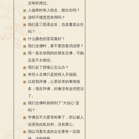
没有听闻过。
人临终时有人助念，能往生吗？
读经不懂意思有用吗？
我们是三恶道众生，也是魔道众生
吗？
什么颜色的莲花最好？
我们念佛时，要不要想着消业障？
我一直在劝我的好朋友念佛，可她
总是不太相信。
我们起了骄慢心怎么办？
有些人念佛只是想得人天福报。
以前我拜佛，心里祈求的事情很
多；现在拜佛，好像没有这些想法
了。
我们念佛时就得到了“大信心”是
吗？
学佛后不大爱管闲事了，所以被人
说变得自私自利，没有爱心。
我以为畜生道的众生要有一定因
缘，才能获救。