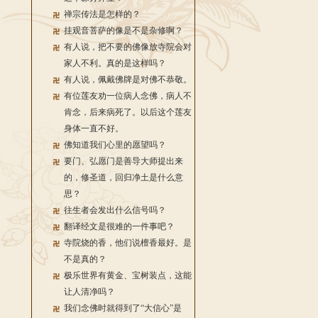
禅宗传法是怎样的？
挂观音菩萨的像是不是杂修啊？
有人说，把不要的佛像放寺院会对
家人不利。真的是这样吗？
有人说，佩戴佛牌是对佛不恭敬。
有位莲友劝一位病人念佛，病人不
肯念，后来病死了。以后这个莲友
身体一直不好。
佛知道我们心里的愿望吗？
要门、弘愿门是善导大师提出来
的，修圣道，回归净土是什么意
思？
往生者会发出什么信号吗？
翻译经文是很难的一件事吧？
寺院烧的香，他们说檀香最好。是
不是真的？
极乐世界有黄金、宝树装点，这能
让人清净吗？
我们念佛时就得到了“大信心”是