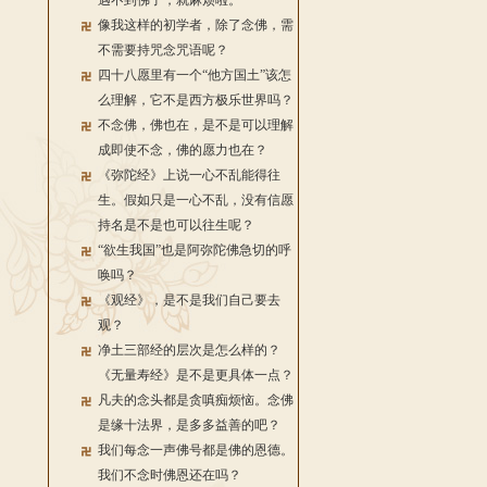
遇不到佛了，就麻烦啦。
像我这样的初学者，除了念佛，需
不需要持咒念咒语呢？
四十八愿里有一个“他方国土”该怎
么理解，它不是西方极乐世界吗？
不念佛，佛也在，是不是可以理解
成即使不念，佛的愿力也在？
《弥陀经》上说一心不乱能得往
生。假如只是一心不乱，没有信愿
持名是不是也可以往生呢？
“欲生我国”也是阿弥陀佛急切的呼
唤吗？
《观经》，是不是我们自己要去
观？
净土三部经的层次是怎么样的？
《无量寿经》是不是更具体一点？
凡夫的念头都是贪嗔痴烦恼。念佛
是缘十法界，是多多益善的吧？
我们每念一声佛号都是佛的恩德。
我们不念时佛恩还在吗？