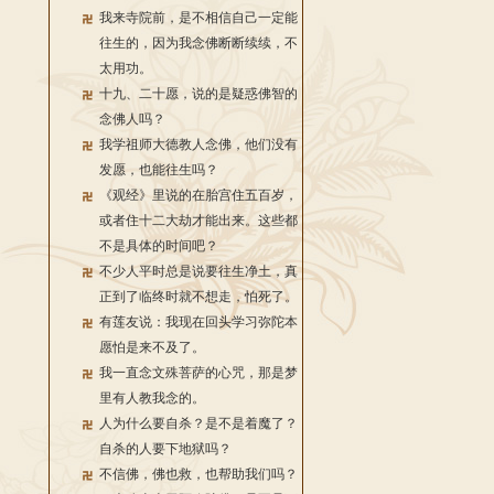
我来寺院前，是不相信自己一定能
往生的，因为我念佛断断续续，不
太用功。
十九、二十愿，说的是疑惑佛智的
念佛人吗？
我学祖师大德教人念佛，他们没有
发愿，也能往生吗？
《观经》里说的在胎宫住五百岁，
或者住十二大劫才能出来。这些都
不是具体的时间吧？
不少人平时总是说要往生净土，真
正到了临终时就不想走，怕死了。
有莲友说：我现在回头学习弥陀本
愿怕是来不及了。
我一直念文殊菩萨的心咒，那是梦
里有人教我念的。
人为什么要自杀？是不是着魔了？
自杀的人要下地狱吗？
不信佛，佛也救，也帮助我们吗？