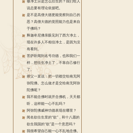
修净土宗是怎么往生的？我们给人
说总要有理论依据吧。
是不是高僧大德更能觉察到自己的
恶？高僧大德的觉照能力也是来自
于佛吗？
释迦牟尼佛亲眼见到了西方净土，
现在许多人不相信净土，是因为没
有看到。
菩萨听闻到名号功德，也和我们一
样，想往生净土了，不靠自己修行
了。
师父一直说：把一切都交给南无阿
弥陀佛。怎么做才是交给南无阿弥
陀佛呢？
我不能念佛时就开念佛机，天天都
听，这样能一心不乱吗？
阿弥陀佛威神功德表现在哪里？
闻名欲往生里的“欲”，和十八愿的
欲生我国的“欲”是一个意思吗？
我很希望自己能一心不乱地念佛。