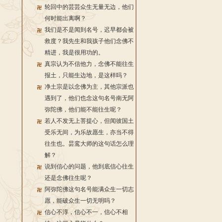
轮回中的芸芸众生无量无边，他们
何时能出离啊？
我们是不是闻到名号，迟早都会被
救度？我先生和我孩子他们念佛不
精进，我是很用功的。
真宗认为不信他力，念佛不能往生
报土，只能生边地，是这样吗？
净土宗是以念佛为主，其他宗派也
遇到了，他们也念这句名号南无阿
弥陀佛，他们能不能往生呢？
若人不发无上菩提心，但闻彼国土
受乐无间，为乐故愿生，亦当不得
往生也。昙鸾大师的这句话怎么理
解？
说到信心的问题，他到底信心往生
还是念佛往生呢？
阿弥陀佛这句名号能满众生一切志
愿，能破众生一切无明吗？
信心不淳，信心不一，信心不相