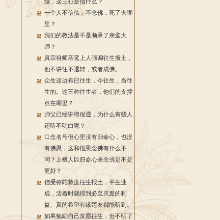
续，这三心是指什么？
一个人不信佛，不念佛，死了去哪
里？
我们的教法是不是顺承了亲鸾大
师？
真宗祖师亲鸾上人强调往生报土，
他不讲住不退转，或者成佛。
众生这边有已往生，今往生，当往
生的。这三种往生者，他们的支撑
点在哪里？
师父已经讲得很透，为什么有些人
还听不明白呢？
口念名号但心里没有归命心，也没
有佛恩，这和报恩念佛有什么不
同？上根人以归命心来念佛是不是
更好？
信受弥陀救度往生报土，平生业
成，活着时就得到必至灭度的利
益。真的希望有缘莲友都能听到。
如果勉励自己发愿往生，但不明了