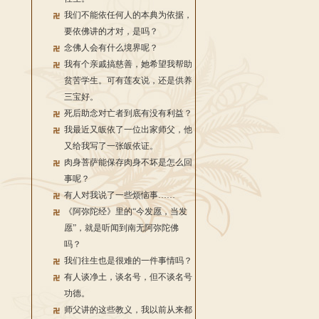
我们不能依任何人的本典为依据，
要依佛讲的才对，是吗？
念佛人会有什么境界呢？
我有个亲戚搞慈善，她希望我帮助
贫苦学生。可有莲友说，还是供养
三宝好。
死后助念对亡者到底有没有利益？
我最近又皈依了一位出家师父，他
又给我写了一张皈依证。
肉身菩萨能保存肉身不坏是怎么回
事呢？
有人对我说了一些烦恼事……
《阿弥陀经》里的“今发愿，当发
愿”，就是听闻到南无阿弥陀佛
吗？
我们往生也是很难的一件事情吗？
有人谈净土，谈名号，但不谈名号
功德。
师父讲的这些教义，我以前从来都