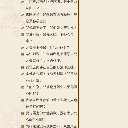
一声称念南无阿弥陀佛，是不是万
法归一？
佛国很多，好像只有西方极乐世界
是最容易去的。
我妈妈要走了，我们怎么帮助她？
念佛前要不要先调整一下心态再
念？
凡夫能不能修行到“无分别”？
某法师说：知道自己是个罪恶生死
凡夫就好了，不必外传。
我怎么能够让自己的心清净些呢？
念佛多少真的没有差别吗？我总有
点想不通。
人的性别、相貌也是随业力变化而
不同吧？
依靠自己修行的力量了生死的人也
还是有的吧？
要信愿念佛才能得救，没有念佛怎
么能往生呢？
阿弥陀佛没有成佛之前，众生怎么