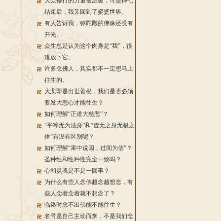
大众修行的力量很温暖，可是禅七
结束后，我又回到了娑婆世界。
有人告诉我，弥陀殿的佛像还没有
开光。
众生总是认为这个肉身是“我”，很
难放下它。
许多念佛人，其实都不一定想马上
往生的。
大悲即是出世善根，我们是否必须
要发大悲心才能往生？
如何理解“正道大慈悲”？
“平等无为法身”和“虚无之身无极之
体”有没有区别呢？
如何理解“果中说因，过闻为信”？
圣种性和性种性完全一致吗？
心和灵魂是不是一回事？
为什么有些人念佛越念越想念，有
些人念着念着就不想念了？
临终时念不出佛能不能往生？
名号是自己主动而来，不是我们念