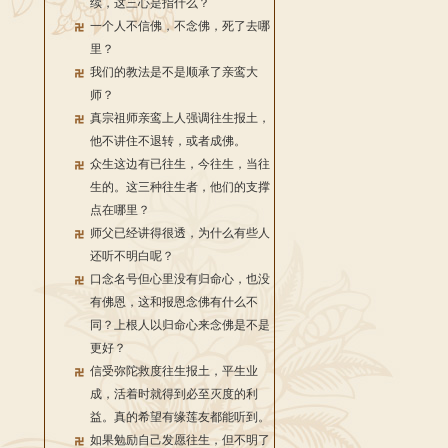
续，这三心是指什么？
一个人不信佛，不念佛，死了去哪
里？
我们的教法是不是顺承了亲鸾大
师？
真宗祖师亲鸾上人强调往生报土，
他不讲住不退转，或者成佛。
众生这边有已往生，今往生，当往
生的。这三种往生者，他们的支撑
点在哪里？
师父已经讲得很透，为什么有些人
还听不明白呢？
口念名号但心里没有归命心，也没
有佛恩，这和报恩念佛有什么不
同？上根人以归命心来念佛是不是
更好？
信受弥陀救度往生报土，平生业
成，活着时就得到必至灭度的利
益。真的希望有缘莲友都能听到。
如果勉励自己发愿往生，但不明了