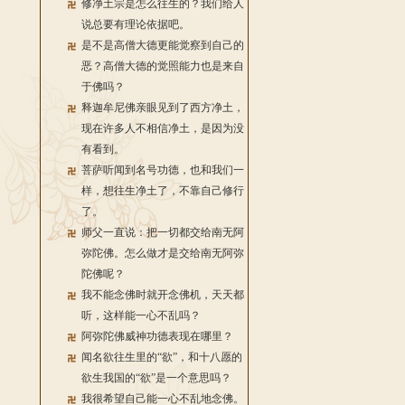
修净土宗是怎么往生的？我们给人
说总要有理论依据吧。
是不是高僧大德更能觉察到自己的
恶？高僧大德的觉照能力也是来自
于佛吗？
释迦牟尼佛亲眼见到了西方净土，
现在许多人不相信净土，是因为没
有看到。
菩萨听闻到名号功德，也和我们一
样，想往生净土了，不靠自己修行
了。
师父一直说：把一切都交给南无阿
弥陀佛。怎么做才是交给南无阿弥
陀佛呢？
我不能念佛时就开念佛机，天天都
听，这样能一心不乱吗？
阿弥陀佛威神功德表现在哪里？
闻名欲往生里的“欲”，和十八愿的
欲生我国的“欲”是一个意思吗？
我很希望自己能一心不乱地念佛。