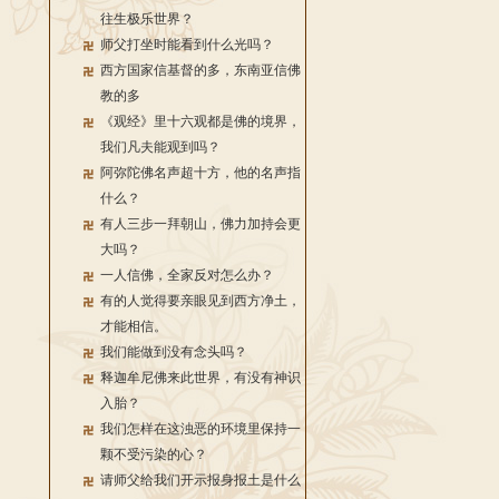
往生极乐世界？
师父打坐时能看到什么光吗？
西方国家信基督的多，东南亚信佛
教的多
《观经》里十六观都是佛的境界，
我们凡夫能观到吗？
阿弥陀佛名声超十方，他的名声指
什么？
有人三步一拜朝山，佛力加持会更
大吗？
一人信佛，全家反对怎么办？
有的人觉得要亲眼见到西方净土，
才能相信。
我们能做到没有念头吗？
释迦牟尼佛来此世界，有没有神识
入胎？
我们怎样在这浊恶的环境里保持一
颗不受污染的心？
请师父给我们开示报身报土是什么