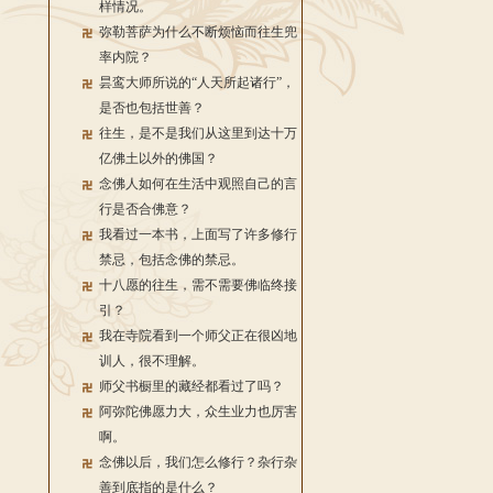
样情况。
弥勒菩萨为什么不断烦恼而往生兜
率内院？
昙鸾大师所说的“人天所起诸行”，
是否也包括世善？
往生，是不是我们从这里到达十万
亿佛土以外的佛国？
念佛人如何在生活中观照自己的言
行是否合佛意？
我看过一本书，上面写了许多修行
禁忌，包括念佛的禁忌。
十八愿的往生，需不需要佛临终接
引？
我在寺院看到一个师父正在很凶地
训人，很不理解。
师父书橱里的藏经都看过了吗？
阿弥陀佛愿力大，众生业力也厉害
啊。
念佛以后，我们怎么修行？杂行杂
善到底指的是什么？