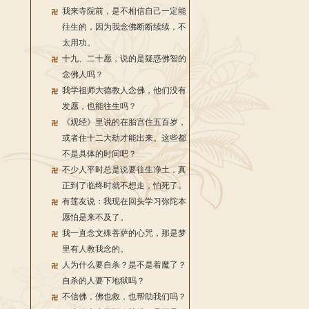
我来寺院前，是不相信自己一定能
往生的，因为我念佛断断续续，不
太用功。
十九、二十愿，说的是疑惑佛智的
念佛人吗？
我学祖师大德教人念佛，他们没有
发愿，也能往生吗？
《观经》里说的在胎宫住五百岁，
或者住十二大劫才能出来。这些都
不是具体的时间吧？
不少人平时总是说要往生净土，真
正到了临终时就不想走，怕死了。
有莲友说：我现在回头学习弥陀本
愿怕是来不及了。
我一直念文殊菩萨的心咒，那是梦
里有人教我念的。
人为什么要自杀？是不是着魔了？
自杀的人要下地狱吗？
不信佛，佛也救，也帮助我们吗？