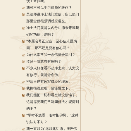
债主来拉我。
我可不可以学习祖师的著作？
某法师说净土法门难信，所以他们
那里念佛很强调感应道交。
净土法门就是以名号功德来开显我
们的功德，是吗？
“本愿名号正定业，至心信乐愿为
因”，那不还是要有信心吗？
为什么常常我一念佛就会流泪？
读经不懂意思有用吗？
不少人好像看不起净土宗，认为没
有修行，就是念念佛。
密宗里也有改写佛经的现象。
我执很难发现，要慢慢放下。
我们能把一切都看空就没烦恼了。
这是需要我们常听闻佛法才能得到
的吧？
“平时不烧香，临时抱佛脚。”这种
说法对不对？
我一直以为“愿以此功德，庄严佛