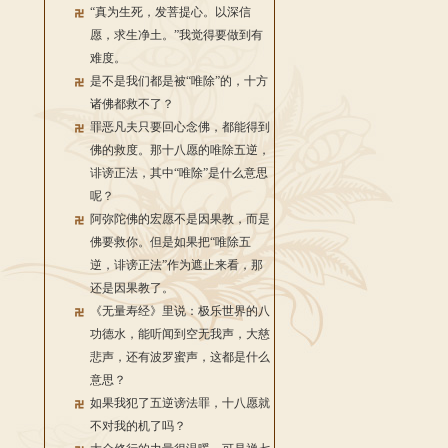
“真为生死，发菩提心。以深信
愿，求生净土。”我觉得要做到有
难度。
是不是我们都是被“唯除”的，十方
诸佛都救不了？
罪恶凡夫只要回心念佛，都能得到
佛的救度。那十八愿的唯除五逆，
诽谤正法，其中“唯除”是什么意思
呢？
阿弥陀佛的宏愿不是因果教，而是
佛要救你。但是如果把“唯除五
逆，诽谤正法”作为遮止来看，那
还是因果教了。
《无量寿经》里说：极乐世界的八
功德水，能听闻到空无我声，大慈
悲声，还有波罗蜜声，这都是什么
意思？
如果我犯了五逆谤法罪，十八愿就
不对我的机了吗？