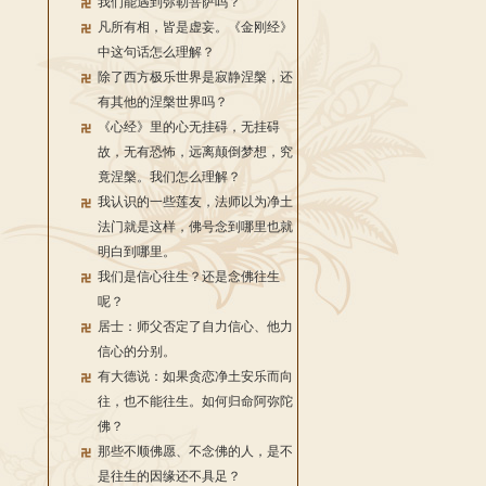
我们能遇到弥勒菩萨吗？
凡所有相，皆是虚妄。《金刚经》
中这句话怎么理解？
除了西方极乐世界是寂静涅槃，还
有其他的涅槃世界吗？
《心经》里的心无挂碍，无挂碍
故，无有恐怖，远离颠倒梦想，究
竟涅槃。我们怎么理解？
我认识的一些莲友，法师以为净土
法门就是这样，佛号念到哪里也就
明白到哪里。
我们是信心往生？还是念佛往生
呢？
居士：师父否定了自力信心、他力
信心的分别。
有大德说：如果贪恋净土安乐而向
往，也不能往生。如何归命阿弥陀
佛？
那些不顺佛愿、不念佛的人，是不
是往生的因缘还不具足？