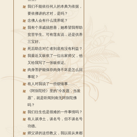
我们不能依任何人的本典为依据，
要依佛讲的才对，是吗？
念佛人会有什么境界呢？
我有个亲戚搞慈善，她希望我帮助
贫苦学生。可有莲友说，还是供养
三宝好。
死后助念对亡者到底有没有利益？
我最近又皈依了一位出家师父，他
又给我写了一张皈依证。
肉身菩萨能保存肉身不坏是怎么回
事呢？
有人对我说了一些烦恼事……
《阿弥陀经》里的“今发愿，当发
愿”，就是听闻到南无阿弥陀佛
吗？
我们往生也是很难的一件事情吗？
有人谈净土，谈名号，但不谈名号
功德。
师父讲的这些教义，我以前从来都