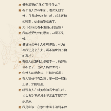
佛教里讲的“真如”是指什么？
有个老人没有皈依，也没见他念
佛，只是对佛教有好感，后来还预
知时至，临走前说佛来了。
为什么我们看不透自己的烦恼？
我能感受到佛的恩德，却看不见
佛。
佛说我们每个人都有佛性，可为什
么我还是个凡夫，看不清世间万物
的真相？
有些人病重时念佛很专一，病好后
就不念了。这种人能往生吗？
念佛人能玩麻将、打牌娱乐吗？
有人说修行有次第，要一层一层往
上修，才能往生。
听说有人在对黄念祖居士顶礼时，
抬头看到黄老居士显示出了观音菩
萨形象。
我是应该一心修行求道来达到某种