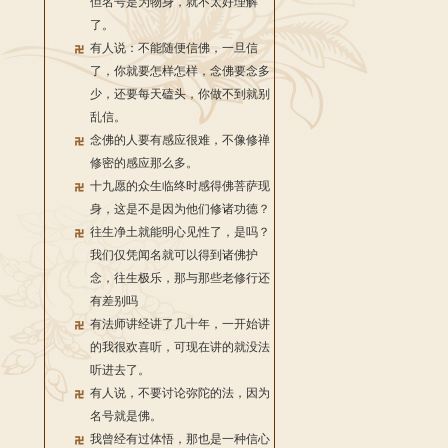
但名号是为物身，就不太好理解
了。
有人说：不能随便信佛，一旦信
了，你就要怎样怎样，念佛要念多
少，还要每天磕头，你做不到就别
乱信。
念佛的人要有感应很难，不像修禅
修密的感应那么多。
十九愿的众生临终时感得佛菩萨现
身，这是不是因为他们修诸功德？
往生净土就能明心见性了，是吗？
我们仅凭闻名就可以得到诸佛护
念，往生极乐，那与那些老修行还
有差别吗
有法师讲经讲了几十年，一开始讲
的我很欢喜听，可现在讲的就没法
听进去了。
有人说，不要讨论弥陀的法，因为
名号就是佛。
我曾经有过体悟，那也是一种信心