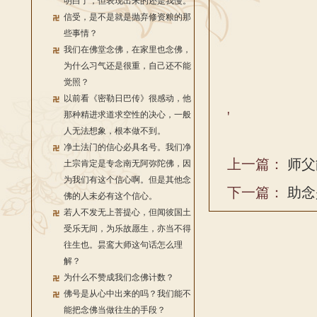
明白了，但表现出来的还是我慢。
信受，是不是就是抛弃修资粮的那
些事情？
我们在佛堂念佛，在家里也念佛，
为什么习气还是很重，自己还不能
觉照？
以前看《密勒日巴传》很感动，他
'
那种精进求道求空性的决心，一般
人无法想象，根本做不到。
净土法门的信心必具名号。我们净
上一篇：
师父
土宗肯定是专念南无阿弥陀佛，因
为我们有这个信心啊。但是其他念
下一篇：
助念
佛的人未必有这个信心。
若人不发无上菩提心，但闻彼国土
受乐无间，为乐故愿生，亦当不得
往生也。昙鸾大师这句话怎么理
解？
为什么不赞成我们念佛计数？
佛号是从心中出来的吗？我们能不
能把念佛当做往生的手段？