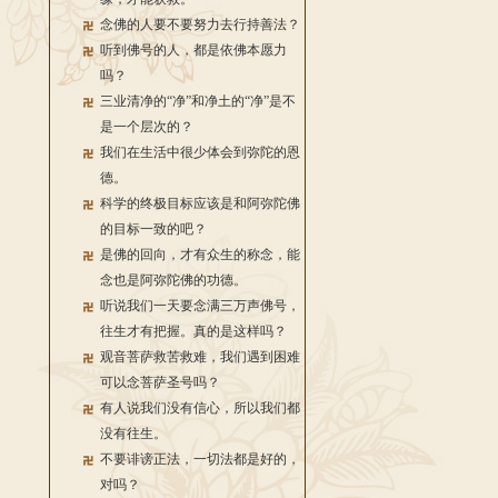
念佛的人要不要努力去行持善法？
听到佛号的人，都是依佛本愿力
吗？
三业清净的“净”和净土的“净”是不
是一个层次的？
我们在生活中很少体会到弥陀的恩
德。
科学的终极目标应该是和阿弥陀佛
的目标一致的吧？
是佛的回向，才有众生的称念，能
念也是阿弥陀佛的功德。
听说我们一天要念满三万声佛号，
往生才有把握。真的是这样吗？
观音菩萨救苦救难，我们遇到困难
可以念菩萨圣号吗？
有人说我们没有信心，所以我们都
没有往生。
不要诽谤正法，一切法都是好的，
对吗？