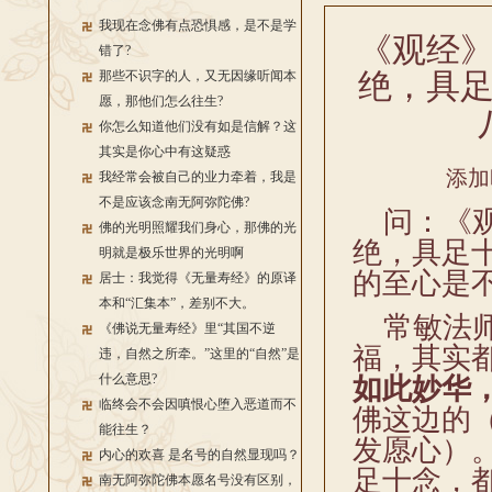
我现在念佛有点恐惧感，是不是学
《观经
错了?
绝，具
那些不识字的人，又无因缘听闻本
愿，那他们怎么往生?
你怎么知道他们没有如是信解？这
其实是你心中有这疑惑
添加
我经常会被自己的业力牵着，我是
不是应该念南无阿弥陀佛?
问：《观
佛的光明照耀我们身心，那佛的光
绝，具足
明就是极乐世界的光明啊
的至心是
居士：我觉得《无量寿经》的原译
本和“汇集本”，差别不大。
常敏法师
《佛说无量寿经》里“其国不逆
福，其实
违，自然之所牵。”这里的“自然”是
什么意思?
如此妙华
临终会不会因嗔恨心堕入恶道而不
佛这边的
能往生？
发愿心）
内心的欢喜 是名号的自然显现吗？
足十念，
南无阿弥陀佛本愿名号没有区别，