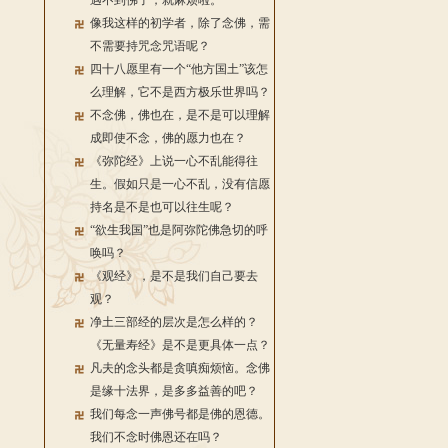
遇不到佛了，就麻烦啦。
像我这样的初学者，除了念佛，需
不需要持咒念咒语呢？
四十八愿里有一个“他方国土”该怎
么理解，它不是西方极乐世界吗？
不念佛，佛也在，是不是可以理解
成即使不念，佛的愿力也在？
《弥陀经》上说一心不乱能得往
生。假如只是一心不乱，没有信愿
持名是不是也可以往生呢？
“欲生我国”也是阿弥陀佛急切的呼
唤吗？
《观经》，是不是我们自己要去
观？
净土三部经的层次是怎么样的？
《无量寿经》是不是更具体一点？
凡夫的念头都是贪嗔痴烦恼。念佛
是缘十法界，是多多益善的吧？
我们每念一声佛号都是佛的恩德。
我们不念时佛恩还在吗？