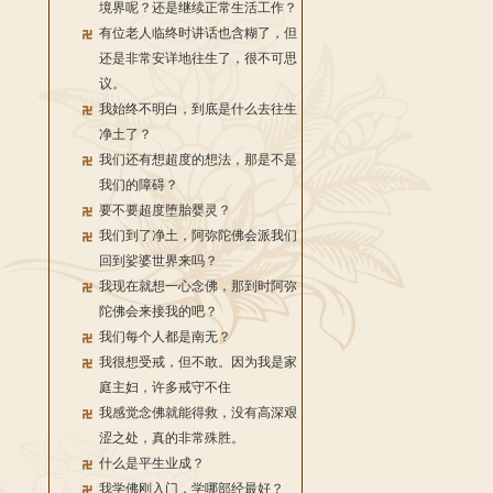
境界呢？还是继续正常生活工作？
有位老人临终时讲话也含糊了，但
还是非常安详地往生了，很不可思
议。
我始终不明白，到底是什么去往生
净土了？
我们还有想超度的想法，那是不是
我们的障碍？
要不要超度堕胎婴灵？
我们到了净土，阿弥陀佛会派我们
回到娑婆世界来吗？
我现在就想一心念佛，那到时阿弥
陀佛会来接我的吧？
我们每个人都是南无？
我很想受戒，但不敢。因为我是家
庭主妇，许多戒守不住
我感觉念佛就能得救，没有高深艰
涩之处，真的非常殊胜。
什么是平生业成？
我学佛刚入门，学哪部经最好？