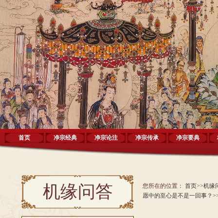
首页
净宗经典
净宗论注
净宗传承
净宗要典
机缘问答
您所在的位置：
首页
>>
机缘
愿中的至心是不是一回事？
>