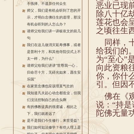
恶业已现
不拣择、不遗弃任何众生
师父，我们是有机会听到了您的开
除八十亿
示，才明白念佛往生的道理，那没
莲花也会
有机会听到的人怎么办？
之顷往生
请师父给我们讲一讲皈依文的前几
句
同样，十
我们在这儿做消灾延寿佛事，或者
给我们的
是普利十方，和其他寺院仪式上不
为“至心
太一样，为什么?
向此资粮
请师父给我们讲讲“世尊我一心，
归命尽十方，无碍光如来，愿生安
你，你什
乐国”
引。但因
在家里念佛也应该理直气壮的
我知道凡夫起心动念都造业，但我
佛在《观
们没法控制自己的念头啊
说：“持
有的佛教徒真的很虔诚，相比之
陀佛无量
下，我们就差远了
是不是我们今生修行，来世受益?
我们如何如法修学？有些人理上是