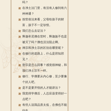
吗？
在净土法门里，有没有人修到有六
种神通？
按世俗法来看，父母给孩子的财
富，孩子不一定珍惜。
我们怎么去证法？
释迦牟尼佛在世时，释迦族不也是
被灭了吗？佛也没法阻止啊。
禅宗和净土宗的区别在哪里呢？
在修行的道路上，什么是邪知邪
见？
密宗是怎么回事？感觉很神秘，和
我们净土宗不一样。
修行、学佛要从内心修，至少要像
个好人吧。
是不是要开悟的人才能讲法？
我觉得学佛后，人总应该变得好一
点吧？
有些人说我品质太低，念佛也不能
往生。