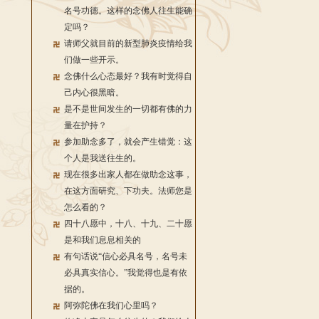
名号功德。这样的念佛人往生能确
定吗？
请师父就目前的新型肺炎疫情给我
们做一些开示。
念佛什么心态最好？我有时觉得自
己内心很黑暗。
是不是世间发生的一切都有佛的力
量在护持？
参加助念多了，就会产生错觉：这
个人是我送往生的。
现在很多出家人都在做助念这事，
在这方面研究、下功夫。法师您是
怎么看的？
四十八愿中，十八、十九、二十愿
是和我们息息相关的
有句话说“信心必具名号，名号未
必具真实信心。”我觉得也是有依
据的。
阿弥陀佛在我们心里吗？