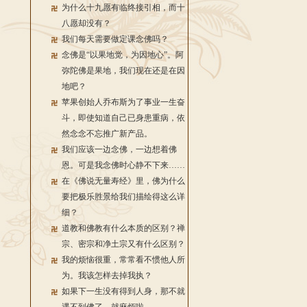
为什么十九愿有临终接引相，而十
八愿却没有？
我们每天需要做定课念佛吗？
念佛是“以果地觉，为因地心”。阿
弥陀佛是果地，我们现在还是在因
地吧？
苹果创始人乔布斯为了事业一生奋
斗，即使知道自己已身患重病，依
然念念不忘推广新产品。
我们应该一边念佛，一边想着佛
恩。可是我念佛时心静不下来……
在《佛说无量寿经》里，佛为什么
要把极乐胜景给我们描绘得这么详
细？
道教和佛教有什么本质的区别？禅
宗、密宗和净土宗又有什么区别？
我的烦恼很重，常常看不惯他人所
为。我该怎样去掉我执？
如果下一生没有得到人身，那不就