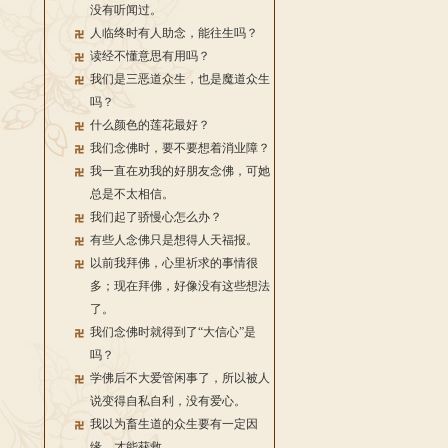
没有听闻过。
人临终时有人助念，能往生吗？
读经不懂意思有用吗？
我们是三恶道众生，也是魔道众生
吗？
什么颜色的莲花最好？
我们念佛时，要不要想着消业障？
我一直在劝我的好朋友念佛，可她
总是不太相信。
我们起了骄慢心怎么办？
有些人念佛只是想得人天福报。
以前我拜佛，心里祈求的事情很
多；现在拜佛，好像没有这些想法
了。
我们念佛时就得到了“大信心”是
吗？
学佛后不大爱管闲事了，所以被人
说变得自私自利，没有爱心。
我以为畜生道的众生要有一定因
缘，才能获救。