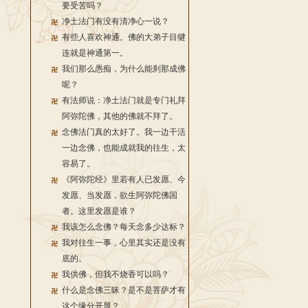
要受苦吗？
净土法门有没有清净心一说？
有些人喜欢神通。佛的大弟子目犍
连就是神通第一。
我们那么愚痴，为什么能刹那成佛
呢？
有法师说：净土法门就是专门礼拜
阿弥陀佛，其他的佛就不拜了。
念佛法门真的太好了。我一边干活
一边念佛，也能成就我的往生，太
容易了。
《阿弥陀经》里若有人已发愿、今
发愿、当发愿，欲生阿弥陀佛国
者。这里发愿是谁？
我该怎么念佛？每天念多少达标？
我对往生一事，心里其实还是没有
底的。
我供佛，但我不烧香可以吗？
什么是念佛三昧？是不是菩萨才有
这个缘分开显？