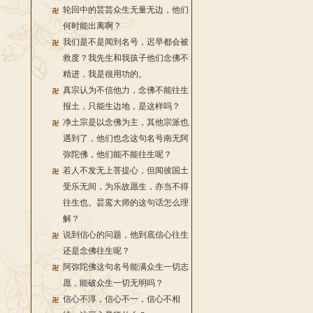
轮回中的芸芸众生无量无边，他们
何时能出离啊？
我们是不是闻到名号，迟早都会被
救度？我先生和我孩子他们念佛不
精进，我是很用功的。
真宗认为不信他力，念佛不能往生
报土，只能生边地，是这样吗？
净土宗是以念佛为主，其他宗派也
遇到了，他们也念这句名号南无阿
弥陀佛，他们能不能往生呢？
若人不发无上菩提心，但闻彼国土
受乐无间，为乐故愿生，亦当不得
往生也。昙鸾大师的这句话怎么理
解？
说到信心的问题，他到底信心往生
还是念佛往生呢？
阿弥陀佛这句名号能满众生一切志
愿，能破众生一切无明吗？
信心不淳，信心不一，信心不相