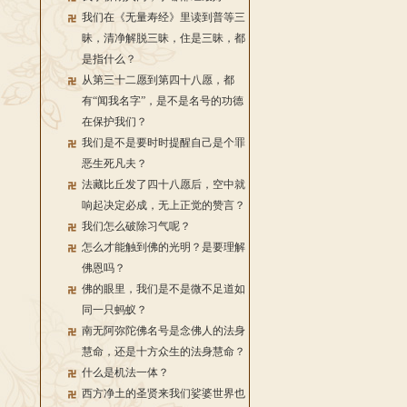
我们在《无量寿经》里读到普等三
昧，清净解脱三昧，住是三昧，都
是指什么？
从第三十二愿到第四十八愿，都
有“闻我名字”，是不是名号的功德
在保护我们？
我们是不是要时时提醒自己是个罪
恶生死凡夫？
法藏比丘发了四十八愿后，空中就
响起决定必成，无上正觉的赞言？
我们怎么破除习气呢？
怎么才能触到佛的光明？是要理解
佛恩吗？
佛的眼里，我们是不是微不足道如
同一只蚂蚁？
南无阿弥陀佛名号是念佛人的法身
慧命，还是十方众生的法身慧命？
什么是机法一体？
西方净土的圣贤来我们娑婆世界也