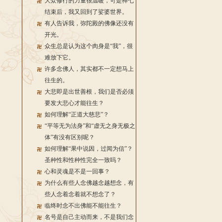
大众修行的力量很温暖，可是禅七
结束后，我又回到了娑婆世界。
有人告诉我，弥陀殿的佛像还没有
开光。
众生总是认为这个肉身是“我”，很
难放下它。
许多念佛人，其实都不一定想马上
往生的。
大悲即是出世善根，我们是否必须
要发大悲心才能往生？
如何理解“正道大慈悲”？
“平等无为法身”和“虚无之身无极之
体”有没有区别呢？
如何理解“果中说因，过闻为信”？
圣种性和性种性完全一致吗？
心和灵魂是不是一回事？
为什么有些人念佛越念越想念，有
些人念着念着就不想念了？
临终时念不出佛能不能往生？
名号是自己主动而来，不是我们念