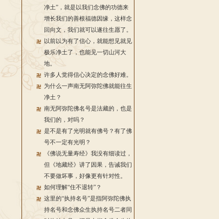
净土”，就是以我们念佛的功德来
增长我们的善根福德因缘，这样念
回向文，我们就可以遂往生愿了。
以前以为有了信心，就能想见就见
极乐净土了，也能见一切山河大
地。
许多人觉得信心决定的念佛好难。
为什么一声南无阿弥陀佛就能往生
净土？
南无阿弥陀佛名号是法藏的，也是
我们的，对吗？
是不是有了光明就有佛号？有了佛
号不一定有光明？
《佛说无量寿经》我没有细读过，
但《地藏经》讲了因果，告诫我们
不要做坏事，好像更有针对性。
如何理解“住不退转”？
这里的“执持名号”是指阿弥陀佛执
持名号和念佛众生执持名号二者同