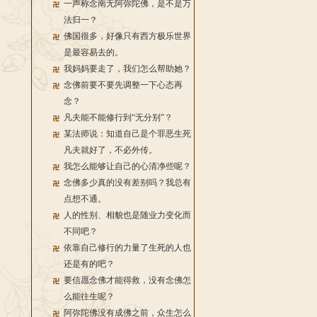
一声称念南无阿弥陀佛，是不是万
法归一？
佛国很多，好像只有西方极乐世界
是最容易去的。
我妈妈要走了，我们怎么帮助她？
念佛前要不要先调整一下心态再
念？
凡夫能不能修行到“无分别”？
某法师说：知道自己是个罪恶生死
凡夫就好了，不必外传。
我怎么能够让自己的心清净些呢？
念佛多少真的没有差别吗？我总有
点想不通。
人的性别、相貌也是随业力变化而
不同吧？
依靠自己修行的力量了生死的人也
还是有的吧？
要信愿念佛才能得救，没有念佛怎
么能往生呢？
阿弥陀佛没有成佛之前，众生怎么