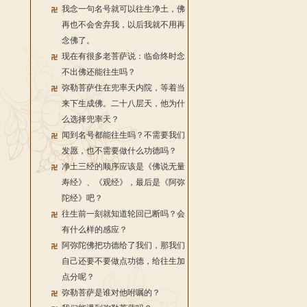
我念一句名号就可以往生净土，佛
再也不会舍弃我，以后我就不用再
念佛了。
现在有很多老菩萨说：临命终时念
不出佛还能往生吗？
弥勒菩萨住在兜率天内院，等着当
来下生成佛。二十八层天，他为什
么选择兜率天？
闻到名号都能往生吗？不需要我们
发愿，也不需要做什么功德吗？
净土三经的顺序应该是《佛说无量
寿经》、《观经》，最后是《阿弥
陀经》吧？
往生前一刻就知道轮回已断吗？会
有什么样的感应？
阿弥陀佛把功德给了我们，那我们
自己还要不要做点功德，给往生加
点分呢？
弥勒菩萨是谁对他咐嘱的？