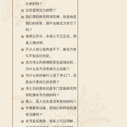
出来的吗？
法音是有法力的吧？
我们遇到南无阿弥陀佛，知道他是
我们的依靠，就不会被业力牵引了
吗？
请师父开示，令我入于正定业，彻
底入佛光明。
不少人担心临终放不下，被业力牵
引不知去往何处。
东方净土药师佛那里也是很好的，
为什么东方没有接引之说呢？
为什么有的修行人进了净土门，还
是会计度自己的东西？
净土宗的善知识是专门宣扬南无阿
弥陀佛名号功德的吗？
善人、恶人往生是没有差别的吗？
学佛要有法缘，那我们和阿弥陀佛
有法缘吗？
名号是实相身，很多人可以理解，