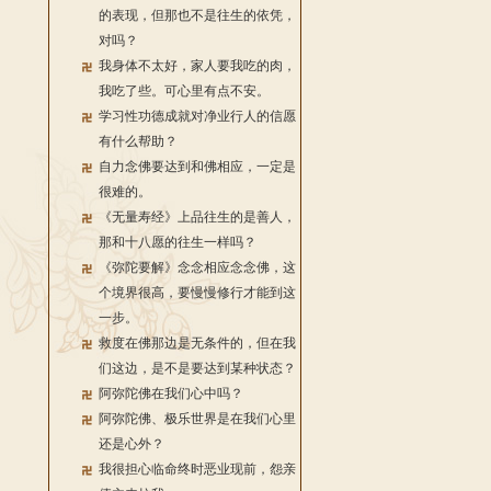
的表现，但那也不是往生的依凭，
对吗？
我身体不太好，家人要我吃的肉，
我吃了些。可心里有点不安。
学习性功德成就对净业行人的信愿
有什么帮助？
自力念佛要达到和佛相应，一定是
很难的。
《无量寿经》上品往生的是善人，
那和十八愿的往生一样吗？
《弥陀要解》念念相应念念佛，这
个境界很高，要慢慢修行才能到这
一步。
救度在佛那边是无条件的，但在我
们这边，是不是要达到某种状态？
阿弥陀佛在我们心中吗？
阿弥陀佛、极乐世界是在我们心里
还是心外？
我很担心临命终时恶业现前，怨亲