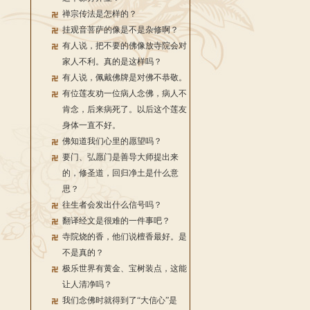
禅宗传法是怎样的？
挂观音菩萨的像是不是杂修啊？
有人说，把不要的佛像放寺院会对
家人不利。真的是这样吗？
有人说，佩戴佛牌是对佛不恭敬。
有位莲友劝一位病人念佛，病人不
肯念，后来病死了。以后这个莲友
身体一直不好。
佛知道我们心里的愿望吗？
要门、弘愿门是善导大师提出来
的，修圣道，回归净土是什么意
思？
往生者会发出什么信号吗？
翻译经文是很难的一件事吧？
寺院烧的香，他们说檀香最好。是
不是真的？
极乐世界有黄金、宝树装点，这能
让人清净吗？
我们念佛时就得到了“大信心”是