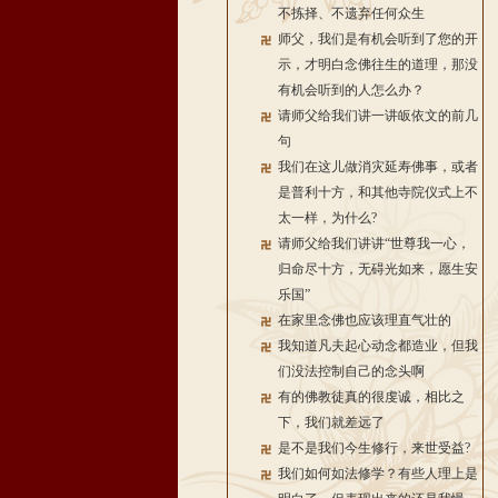
不拣择、不遗弃任何众生
师父，我们是有机会听到了您的开
示，才明白念佛往生的道理，那没
有机会听到的人怎么办？
请师父给我们讲一讲皈依文的前几
句
我们在这儿做消灾延寿佛事，或者
是普利十方，和其他寺院仪式上不
太一样，为什么?
请师父给我们讲讲“世尊我一心，
归命尽十方，无碍光如来，愿生安
乐国”
在家里念佛也应该理直气壮的
我知道凡夫起心动念都造业，但我
们没法控制自己的念头啊
有的佛教徒真的很虔诚，相比之
下，我们就差远了
是不是我们今生修行，来世受益?
我们如何如法修学？有些人理上是