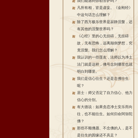
我们能遇到弥勒菩萨吗？
凡所有相，皆是虚妄。《金刚经》
中这句话怎么理解？
除了西方极乐世界是寂静涅槃，还
有其他的涅槃世界吗？
《心经》里的心无挂碍，无挂碍
故，无有恐怖，远离颠倒梦想，究
竟涅槃。我们怎么理解？
我认识的一些莲友，法师以为净土
法门就是这样，佛号念到哪里也就
明白到哪里。
我们是信心往生？还是念佛往生
呢？
居士：师父否定了自力信心、他力
信心的分别。
有大德说：如果贪恋净土安乐而向
往，也不能往生。如何归命阿弥陀
佛？
那些不顺佛愿、不念佛的人，是不
是往生的因缘还不具足？