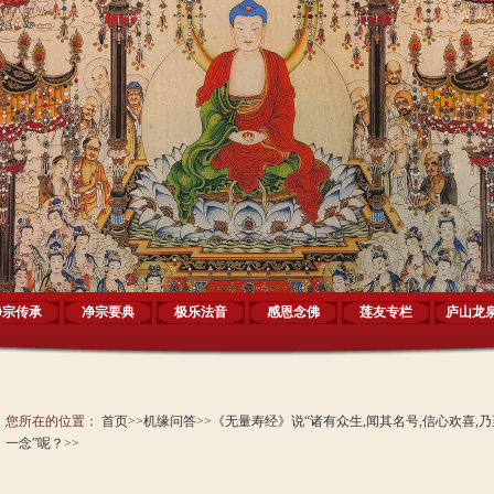
净宗传承
净宗要典
极乐法音
感恩念佛
莲友专栏
庐山龙
您所在的位置：
首页
>>
机缘问答
>>
《无量寿经》说“诸有众生,闻其名号,信心欢喜,乃
一念”呢？
>>