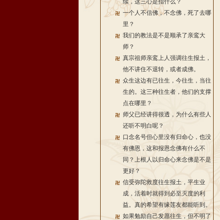
续，这三心是指什么？
一个人不信佛，不念佛，死了去哪
里？
我们的教法是不是顺承了亲鸾大
师？
真宗祖师亲鸾上人强调往生报土，
他不讲住不退转，或者成佛。
众生这边有已往生，今往生，当往
生的。这三种往生者，他们的支撑
点在哪里？
师父已经讲得很透，为什么有些人
还听不明白呢？
口念名号但心里没有归命心，也没
有佛恩，这和报恩念佛有什么不
同？上根人以归命心来念佛是不是
更好？
信受弥陀救度往生报土，平生业
成，活着时就得到必至灭度的利
益。真的希望有缘莲友都能听到。
如果勉励自己发愿往生，但不明了