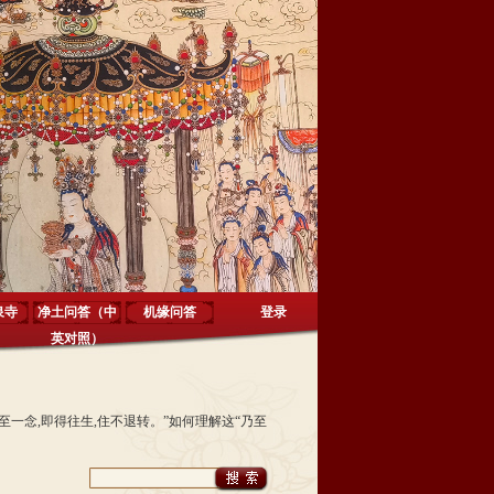
泉寺
净土问答（中
机缘问答
登录
英对照）
至一念,即得往生,住不退转。”如何理解这“乃至