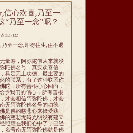
,信心欢喜,乃至一
这“乃至一念”呢？
点击:17122
乃至一念,即得往生,住不退
无量寿，阿弥陀佛从来就没
弥陀佛名号，真实欢喜信
，具足无上功德。最主要的
然的联系，有了这种联系你
佛陀，所有善根心心回向，
佛给予我们的信心，所有善根
，才会相信阿弥陀佛，才会
南无阿弥陀佛名号的功德。
佛是佛的慈悲心来摄受我
佛的慈悲无碍光明没有建立
经照耀在我们心中了，已经
，名号南无阿弥陀佛就是佛