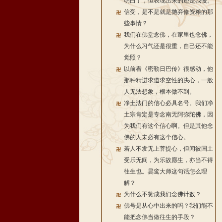
明白了，但表现出来的还是我慢。
信受，是不是就是抛弃修资粮的那
些事情？
我们在佛堂念佛，在家里也念佛，
为什么习气还是很重，自己还不能
觉照？
以前看《密勒日巴传》很感动，他
那种精进求道求空性的决心，一般
人无法想象，根本做不到。
净土法门的信心必具名号。我们净
土宗肯定是专念南无阿弥陀佛，因
为我们有这个信心啊。但是其他念
佛的人未必有这个信心。
若人不发无上菩提心，但闻彼国土
受乐无间，为乐故愿生，亦当不得
往生也。昙鸾大师这句话怎么理
解？
为什么不赞成我们念佛计数？
佛号是从心中出来的吗？我们能不
能把念佛当做往生的手段？