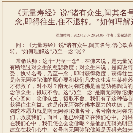
《无量寿经》说“诸有众生,闻其名号
念,即得往生,住不退转。”如何理解
添加时间：2023-12-07 20:24:06 作者：常敏法师 
问：《无量寿经》说“诸有众生,闻其名号,信心欢喜,
转。”如何理解这“乃至一念”呢？
常敏法师：这个“乃至一念”，在佛来说，是无量光
有断绝过对众生的慈悲救度；对众生来说，是闻说阿
受，执持名号，乃至一念，即时获得救度，获得往生
是南无阿弥陀佛的愿心要和我们凡夫众生发生某种必
才得救了，对不对？南无阿弥陀佛是智慧功德圆满的
念佛众生，摄取不舍。这“乃至一念”是南无阿弥陀
心心回向，念佛众生，摄取不舍。我们有了这种信心
获得往生利益。这是南无阿弥陀佛本愿力的功德，是
弥陀本愿力就是南无阿弥陀佛名号，名号南无阿弥陀
们，救度我们，而且，他已经建立在我们心中。如果
在我们心中，我们怎么会念佛呢？是他的无碍光明已
建立在我们心中。名号南无阿弥陀佛就是无碍光如来