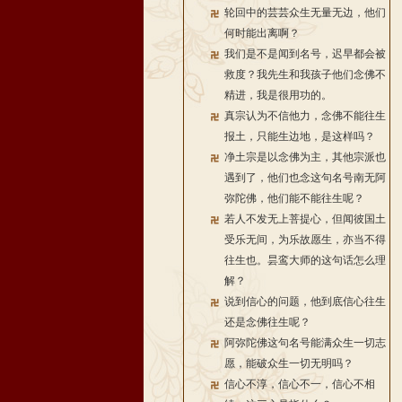
轮回中的芸芸众生无量无边，他们
何时能出离啊？
我们是不是闻到名号，迟早都会被
救度？我先生和我孩子他们念佛不
精进，我是很用功的。
真宗认为不信他力，念佛不能往生
报土，只能生边地，是这样吗？
净土宗是以念佛为主，其他宗派也
遇到了，他们也念这句名号南无阿
弥陀佛，他们能不能往生呢？
若人不发无上菩提心，但闻彼国土
受乐无间，为乐故愿生，亦当不得
往生也。昙鸾大师的这句话怎么理
解？
说到信心的问题，他到底信心往生
还是念佛往生呢？
阿弥陀佛这句名号能满众生一切志
愿，能破众生一切无明吗？
信心不淳，信心不一，信心不相