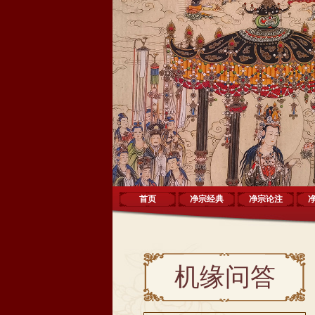
首页
净宗经典
净宗论注
机缘问答