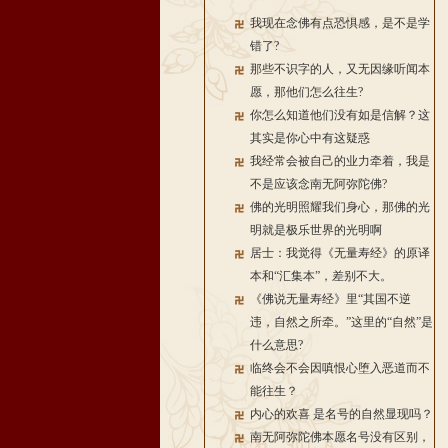
我现在念佛有点恐惧感，是不是学
错了?
那些不识字的人，又无因缘听闻本
愿，那他们怎么往生?
你怎么知道他们没有如是信解？这
其实是你心中有这疑惑
我经常会被自己的业力牵着，我是
不是应该念南无阿弥陀佛?
佛的光明照耀我们身心，那佛的光
明就是极乐世界的光明啊
居士：我觉得《无量寿经》的原译
本和“汇集本”，差别不大。
《佛说无量寿经》里“其国不逆
违，自然之所牵。”这里的“自然”是
什么意思?
临终会不会因嗔恨心堕入恶道而不
能往生？
内心的欢喜 是名号的自然显现吗？
南无阿弥陀佛本愿名号没有区别，