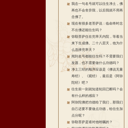
我念一句名号就可以往生净土，佛
再也不会舍弃我，以后我就不用再
念佛了。
现在有很多老菩萨说：临命终时念
不出佛还能往生吗？
弥勒菩萨住在兜率天内院，等着当
来下生成佛。二十八层天，他为什
么选择兜率天？
闻到名号都能往生吗？不需要我们
发愿，也不需要做什么功德吗？
净土三经的顺序应该是《佛说无量
寿经》、《观经》，最后是《阿弥
陀经》吧？
往生前一刻就知道轮回已断吗？会
有什么样的感应？
阿弥陀佛把功德给了我们，那我们
自己还要不要做点功德，给往生加
点分呢？
弥勒菩萨是谁对他咐嘱的？