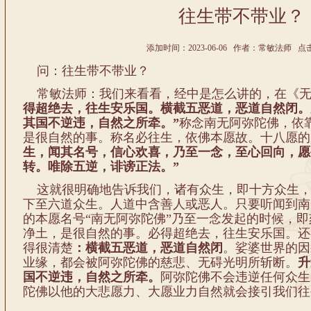
往生带不带业？
添加时间：2023-06-06 作者：常敏法师 点击:
问：往生带不带业？
常敏法师：我们来看看，经中是怎么讲的，在《无
得超绝去，往生安乐国。横截五恶道，恶道自然闭。
其国不逆违，自然之所牵。”
称念南无阿弥陀佛，依
是很自然的事。称名必往生，依佛本愿故。十八愿的
生，闻其名号，信心欢喜，乃至一念，至心回向，愿
转。唯除五逆，诽谤正法。”
这就很明确地告诉我们，诸有众生，即十方众生，
下至六道众生。人道中含善人或恶人。只要听闻到南
的本愿名号“南无阿弥陀佛”乃至一念发起的时候，
净土，是很自然的事。必得超绝去，往生安乐国。还
得很清楚
：横截五恶道，恶道自然闭
。娑婆世界的因
业缘，都会被阿弥陀佛的慈悲、无碍光明所斩断。
升
国不逆违，自然之所牵。
阿弥陀佛不会违逆任何众生
陀佛以他的大悲愿力、大愿业力自然就会接引我们往