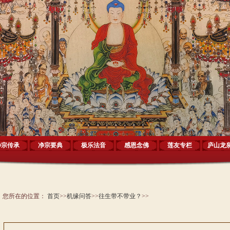
净宗传承
净宗要典
极乐法音
感恩念佛
莲友专栏
庐山龙
您所在的位置：
首页
>>
机缘问答
>>
往生带不带业？
>>