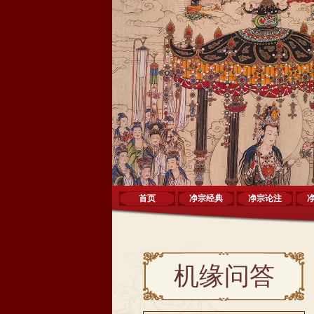
首页
净宗经典
净宗论注
机缘问答