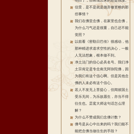
明白了，但表现出来的还是我慢。
信受，是不是就是抛弃修资粮的那
些事情？
我们在佛堂念佛，在家里也念佛，
为什么习气还是很重，自己还不能
觉照？
以前看《密勒日巴传》很感动，他
那种精进求道求空性的决心，一般
人无法想象，根本做不到。
净土法门的信心必具名号。我们净
土宗肯定是专念南无阿弥陀佛，因
为我们有这个信心啊。但是其他念
佛的人未必有这个信心。
若人不发无上菩提心，但闻彼国土
受乐无间，为乐故愿生，亦当不得
往生也。昙鸾大师这句话怎么理
解？
为什么不赞成我们念佛计数？
佛号是从心中出来的吗？我们能不
能把念佛当做往生的手段？