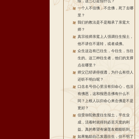
续，这三心是指什么？
一个人不信佛，不念佛，死了去哪
里？
我们的教法是不是顺承了亲鸾大
师？
真宗祖师亲鸾上人强调往生报土，
他不讲住不退转，或者成佛。
众生这边有已往生，今往生，当往
生的。这三种往生者，他们的支撑
点在哪里？
师父已经讲得很透，为什么有些人
还听不明白呢？
口念名号但心里没有归命心，也没
有佛恩，这和报恩念佛有什么不
同？上根人以归命心来念佛是不是
更好？
信受弥陀救度往生报土，平生业
成，活着时就得到必至灭度的利
益。真的希望有缘莲友都能听到。
如果勉励自己发愿往生，但不明了