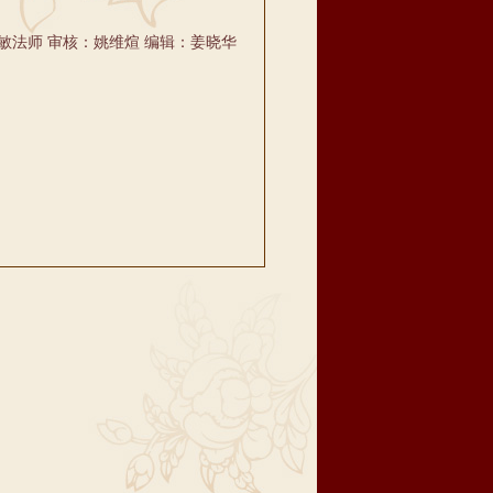
敏法师 审核：姚维煊 编辑：姜晓华