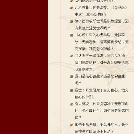
我们能遇到弥勒菩萨吗？
凡所有相，皆是虚妄。《金刚经》
中这句话怎么理解？
除了西方极乐世界是寂静涅槃，还
有其他的涅槃世界吗？
《心经》里的心无挂碍，无挂碍
故，无有恐怖，远离颠倒梦想，究
竟涅槃。我们怎么理解？
我认识的一些莲友，法师以为净土
法门就是这样，佛号念到哪里也就
明白到哪里。
我们是信心往生？还是念佛往生
呢？
居士：师父否定了自力信心、他力
信心的分别。
有大德说：如果贪恋净土安乐而向
往，也不能往生。如何归命阿弥陀
佛？
那些不顺佛愿、不念佛的人，是不
是往生的因缘还不具足？