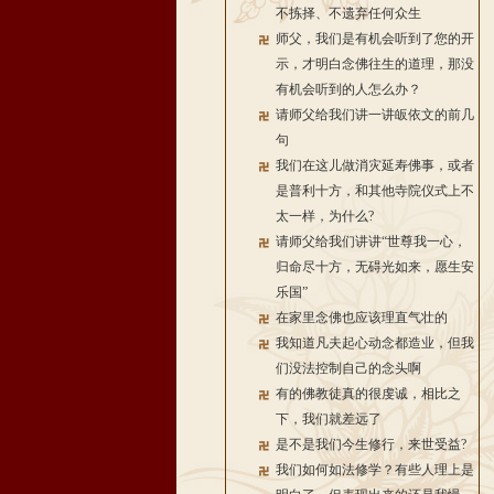
不拣择、不遗弃任何众生
师父，我们是有机会听到了您的开
示，才明白念佛往生的道理，那没
有机会听到的人怎么办？
请师父给我们讲一讲皈依文的前几
句
我们在这儿做消灾延寿佛事，或者
是普利十方，和其他寺院仪式上不
太一样，为什么?
请师父给我们讲讲“世尊我一心，
归命尽十方，无碍光如来，愿生安
乐国”
在家里念佛也应该理直气壮的
我知道凡夫起心动念都造业，但我
们没法控制自己的念头啊
有的佛教徒真的很虔诚，相比之
下，我们就差远了
是不是我们今生修行，来世受益?
我们如何如法修学？有些人理上是