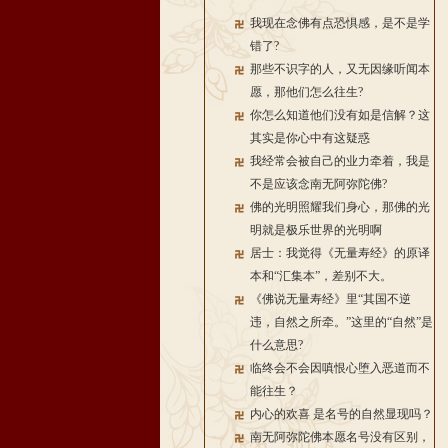
我现在念佛有点恐惧感，是不是学
错了?
那些不识字的人，又无因缘听闻本
愿，那他们怎么往生?
你怎么知道他们没有如是信解？这
其实是你心中有这疑惑
我经常会被自己的业力牵着，我是
不是应该念南无阿弥陀佛?
佛的光明照耀我们身心，那佛的光
明就是极乐世界的光明啊
居士：我觉得《无量寿经》的原译
本和“汇集本”，差别不大。
《佛说无量寿经》里“其国不逆
违，自然之所牵。”这里的“自然”是
什么意思?
临终会不会因嗔恨心堕入恶道而不
能往生？
内心的欢喜 是名号的自然显现吗？
南无阿弥陀佛本愿名号没有区别，