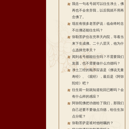
我念一句名号就可以往生净土，佛
再也不会舍弃我，以后我就不用再
念佛了。
现在有很多老菩萨说：临命终时念
不出佛还能往生吗？
弥勒菩萨住在兜率天内院，等着当
来下生成佛。二十八层天，他为什
么选择兜率天？
闻到名号都能往生吗？不需要我们
发愿，也不需要做什么功德吗？
净土三经的顺序应该是《佛说无量
寿经》、《观经》，最后是《阿弥
陀经》吧？
往生前一刻就知道轮回已断吗？会
有什么样的感应？
阿弥陀佛把功德给了我们，那我们
自己还要不要做点功德，给往生加
点分呢？
弥勒菩萨是谁对他咐嘱的？