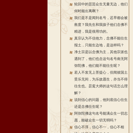
轮回中的芸芸众生无量无边，他们
何时能出离啊？
我们是不是闻到名号，迟早都会被
救度？我先生和我孩子他们念佛不
精进，我是很用功的。
真宗认为不信他力，念佛不能往生
报土，只能生边地，是这样吗？
净土宗是以念佛为主，其他宗派也
遇到了，他们也念这句名号南无阿
弥陀佛，他们能不能往生呢？
若人不发无上菩提心，但闻彼国土
受乐无间，为乐故愿生，亦当不得
往生也。昙鸾大师的这句话怎么理
解？
说到信心的问题，他到底信心往生
还是念佛往生呢？
阿弥陀佛这句名号能满众生一切志
愿，能破众生一切无明吗？
信心不淳，信心不一，信心不相