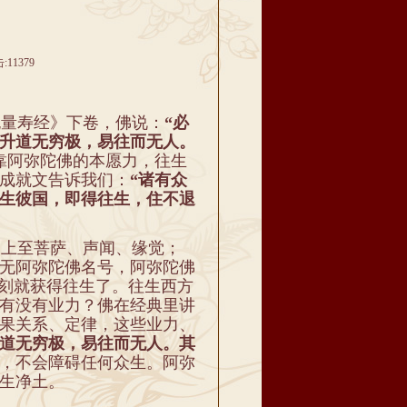
11379
量寿经》下卷，佛说：
“必
升道无穷极，易往而无人。
靠阿弥陀佛的本愿力，往生
成就文告诉我们：
“诸有众
生彼国，即得往生，住不退
上至菩萨、声闻、缘觉；
无阿弥陀佛名号，阿弥陀佛
即刻就获得往生了。往生西方
有没有业力？佛在经典里讲
果关系、定律，这些业力、
道无穷极，易往而无人。其
，不会障碍任何众生。阿弥
生净土。