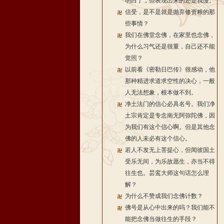
明白了，但表现出来的还是我慢。
信受，是不是就是抛弃修资粮的那
些事情？
我们在佛堂念佛，在家里也念佛，
为什么习气还是很重，自己还不能
觉照？
以前看《密勒日巴传》很感动，他
那种精进求道求空性的决心，一般
人无法想象，根本做不到。
净土法门的信心必具名号。我们净
土宗肯定是专念南无阿弥陀佛，因
为我们有这个信心啊。但是其他念
佛的人未必有这个信心。
若人不发无上菩提心，但闻彼国土
受乐无间，为乐故愿生，亦当不得
往生也。昙鸾大师这句话怎么理
解？
为什么不赞成我们念佛计数？
佛号是从心中出来的吗？我们能不
能把念佛当做往生的手段？