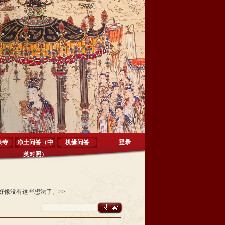
泉寺
净土问答（中
机缘问答
登录
英对照）
好像没有这些想法了。
>>