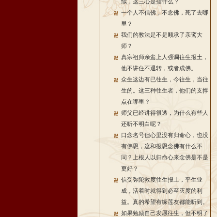
续，这三心是指什么？
一个人不信佛，不念佛，死了去哪
里？
我们的教法是不是顺承了亲鸾大
师？
真宗祖师亲鸾上人强调往生报土，
他不讲住不退转，或者成佛。
众生这边有已往生，今往生，当往
生的。这三种往生者，他们的支撑
点在哪里？
师父已经讲得很透，为什么有些人
还听不明白呢？
口念名号但心里没有归命心，也没
有佛恩，这和报恩念佛有什么不
同？上根人以归命心来念佛是不是
更好？
信受弥陀救度往生报土，平生业
成，活着时就得到必至灭度的利
益。真的希望有缘莲友都能听到。
如果勉励自己发愿往生，但不明了