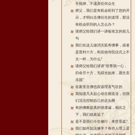
不拣择、不遗弃任何众生
师父，我们是有机会听到了您的开
示，才明白念佛往生的道理，那没
有机会听到的人怎么办？
请师父给我们讲一讲皈依文的前几
句
我们在这儿做消灾延寿佛事，或者
是普利十方，和其他寺院仪式上不
太一样，为什么?
请师父给我们讲讲“世尊我一心，
归命尽十方，无碍光如来，愿生安
乐国”
在家里念佛也应该理直气壮的
我知道凡夫起心动念都造业，但我
们没法控制自己的念头啊
有的佛教徒真的很虔诚，相比之
下，我们就差远了
是不是我们今生修行，来世受益?
我们如何如法修学？有些人理上是