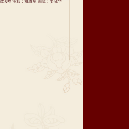
敏法师 审核：姚维煊 编辑：姜晓华