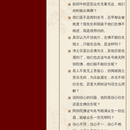
轮回中的芸芸众生无量无边，他们
何时能出离啊？
我们是不是闻到名号，迟早都会被
救度？我先生和我孩子他们念佛不
精进，我是很用功的。
真宗认为不信他力，念佛不能往生
报土，只能生边地，是这样吗？
净土宗是以念佛为主，其他宗派也
遇到了，他们也念这句名号南无阿
弥陀佛，他们能不能往生呢？
若人不发无上菩提心，但闻彼国土
受乐无间，为乐故愿生，亦当不得
往生也。昙鸾大师的这句话怎么理
解？
说到信心的问题，他到底信心往生
还是念佛往生呢？
阿弥陀佛这句名号能满众生一切志
愿，能破众生一切无明吗？
信心不淳，信心不一，信心不相