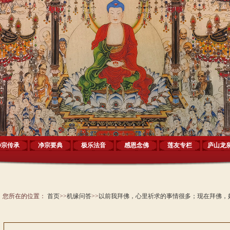
净宗传承
净宗要典
极乐法音
感恩念佛
莲友专栏
庐山龙
您所在的位置：
首页
>>
机缘问答
>>
以前我拜佛，心里祈求的事情很多；现在拜佛，