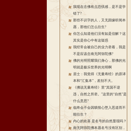
我现在念佛有点恐惧感，是不是学
错了?
那些不识字的人，又无因缘听闻本
愿，那他们怎么往生?
你怎么知道他们没有如是信解？这
其实是你心中有这疑惑
我经常会被自己的业力牵着，我是
不是应该念南无阿弥陀佛?
佛的光明照耀我们身心，那佛的光
明就是极乐世界的光明啊
居士：我觉得《无量寿经》的原译
本和“汇集本”，差别不大。
《佛说无量寿经》里“其国不逆
违，自然之所牵。”这里的“自然”是
什么意思?
临终会不会因嗔恨心堕入恶道而不
能往生？
内心的欢喜 是名号的自然显现吗？
南无阿弥陀佛本愿名号没有区别，