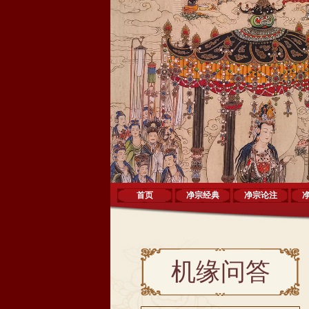
首页
净宗经典
净宗论注
机缘问答