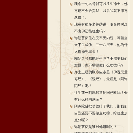
我念一句名号就可以往生净土，佛
再也不会舍弃我，以后我就不用再
念佛了。
现在有很多老菩萨说：临命终时念
不出佛还能往生吗？
弥勒菩萨住在兜率天内院，等着当
来下生成佛。二十八层天，他为什
么选择兜率天？
闻到名号都能往生吗？不需要我们
发愿，也不需要做什么功德吗？
净土三经的顺序应该是《佛说无量
寿经》、《观经》，最后是《阿弥
陀经》吧？
往生前一刻就知道轮回已断吗？会
有什么样的感应？
阿弥陀佛把功德给了我们，那我们
自己还要不要做点功德，给往生加
点分呢？
弥勒菩萨是谁对他咐嘱的？