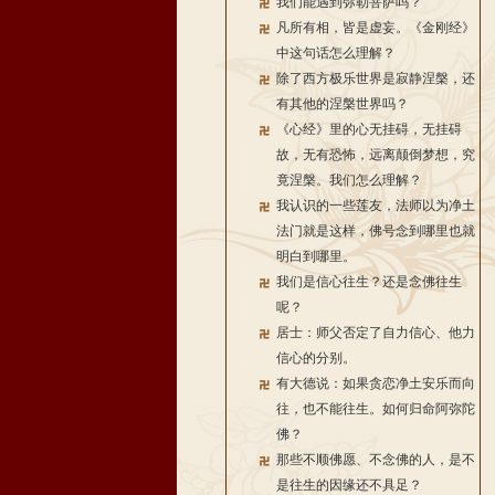
我们能遇到弥勒菩萨吗？
凡所有相，皆是虚妄。《金刚经》
中这句话怎么理解？
除了西方极乐世界是寂静涅槃，还
有其他的涅槃世界吗？
《心经》里的心无挂碍，无挂碍
故，无有恐怖，远离颠倒梦想，究
竟涅槃。我们怎么理解？
我认识的一些莲友，法师以为净土
法门就是这样，佛号念到哪里也就
明白到哪里。
我们是信心往生？还是念佛往生
呢？
居士：师父否定了自力信心、他力
信心的分别。
有大德说：如果贪恋净土安乐而向
往，也不能往生。如何归命阿弥陀
佛？
那些不顺佛愿、不念佛的人，是不
是往生的因缘还不具足？