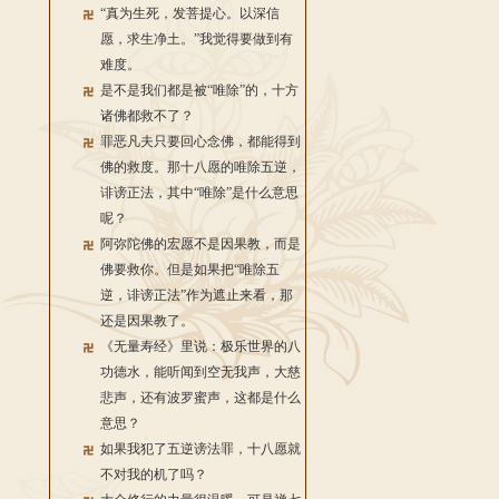
“真为生死，发菩提心。以深信
愿，求生净土。”我觉得要做到有
难度。
是不是我们都是被“唯除”的，十方
诸佛都救不了？
罪恶凡夫只要回心念佛，都能得到
佛的救度。那十八愿的唯除五逆，
诽谤正法，其中“唯除”是什么意思
呢？
阿弥陀佛的宏愿不是因果教，而是
佛要救你。但是如果把“唯除五
逆，诽谤正法”作为遮止来看，那
还是因果教了。
《无量寿经》里说：极乐世界的八
功德水，能听闻到空无我声，大慈
悲声，还有波罗蜜声，这都是什么
意思？
如果我犯了五逆谤法罪，十八愿就
不对我的机了吗？