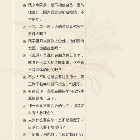
我来寺院前，是不相信自己一定能
往生的，因为我念佛断断续续，不
太用功。
十九、二十愿，说的是疑惑佛智的
念佛人吗？
我学祖师大德教人念佛，他们没有
发愿，也能往生吗？
《观经》里说的在胎宫住五百岁，
或者住十二大劫才能出来。这些都
不是具体的时间吧？
不少人平时总是说要往生净土，真
正到了临终时就不想走，怕死了。
有莲友说：我现在回头学习弥陀本
愿怕是来不及了。
我一直念文殊菩萨的心咒，那是梦
里有人教我念的。
人为什么要自杀？是不是着魔了？
自杀的人要下地狱吗？
不信佛，佛也救，也帮助我们吗？