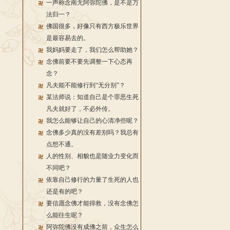
一声称念南无阿弥陀佛，是不是万
法归一？
佛国很多，好像只有西方极乐世界
是最容易去的。
我妈妈要走了，我们怎么帮助她？
念佛前要不要先调整一下心态再
念？
凡夫能不能修行到“无分别”？
某法师说：知道自己是个罪恶生死
凡夫就好了，不必外传。
我怎么能够让自己的心清净些呢？
念佛多少真的没有差别吗？我总有
点想不通。
人的性别、相貌也是随业力变化而
不同吧？
依靠自己修行的力量了生死的人也
还是有的吧？
要信愿念佛才能得救，没有念佛怎
么能往生呢？
阿弥陀佛没有成佛之前，众生怎么