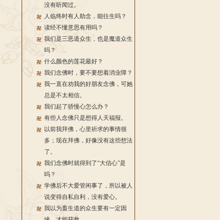
没有听闻过。
人临终时有人助念，能往生吗？
读经不懂意思有用吗？
我们是三恶道众生，也是魔道众生
吗？
什么颜色的莲花最好？
我们念佛时，要不要想着消业障？
我一直在劝我的好朋友念佛，可她
总是不太相信。
我们起了骄慢心怎么办？
有些人念佛只是想得人天福报。
以前我拜佛，心里祈求的事情很
多；现在拜佛，好像没有这些想法
了。
我们念佛时就得到了“大信心”是
吗？
学佛后不大爱管闲事了，所以被人
说变得自私自利，没有爱心。
我以为畜生道的众生要有一定因
缘，才能获救。