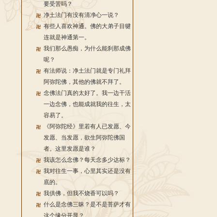
要受苦吗？
净土法门有没有清净心一说？
有些人喜欢神通。佛的大弟子目犍
连就是神通第一。
我们那么愚痴，为什么能刹那成佛
呢？
有法师说：净土法门就是专门礼拜
阿弥陀佛，其他的佛就不拜了。
念佛法门真的太好了。我一边干活
一边念佛，也能成就我的往生，太
容易了。
《阿弥陀经》里若有人已发愿、今
发愿、当发愿，欲生阿弥陀佛国
者。这里发愿是谁？
我该怎么念佛？每天念多少达标？
我对往生一事，心里其实还是没有
底的。
我供佛，但我不烧香可以吗？
什么是念佛三昧？是不是菩萨才有
这个缘分开显？