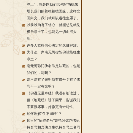
净土”，就是以我们念佛的功德来
增长我们的善根福德因缘，这样念
回向文，我们就可以遂往生愿了。
以前以为有了信心，就能想见就见
极乐净土了，也能见一切山河大
地。
许多人觉得信心决定的念佛好难。
为什么一声南无阿弥陀佛就能往生
净土？
南无阿弥陀佛名号是法藏的，也是
我们的，对吗？
是不是有了光明就有佛号？有了佛
号不一定有光明？
《佛说无量寿经》我没有细读过，
但《地藏经》讲了因果，告诫我们
不要做坏事，好像更有针对性。
如何理解“住不退转”？
这里的“执持名号”是指阿弥陀佛执
持名号和念佛众生执持名号二者同