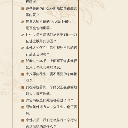
样情况。
弥勒菩萨为什么不断烦恼而往生兜
率内院？
昙鸾大师所说的“人天所起诸行”，
是否也包括世善？
往生，是不是我们从这里到达十万
亿佛土以外的佛国？
念佛人如何在生活中观照自己的言
行是否合佛意？
我看过一本书，上面写了许多修行
禁忌，包括念佛的禁忌。
十八愿的往生，需不需要佛临终接
引？
我在寺院看到一个师父正在很凶地
训人，很不理解。
师父书橱里的藏经都看过了吗？
阿弥陀佛愿力大，众生业力也厉害
啊。
念佛以后，我们怎么修行？杂行杂
善到底指的是什么？