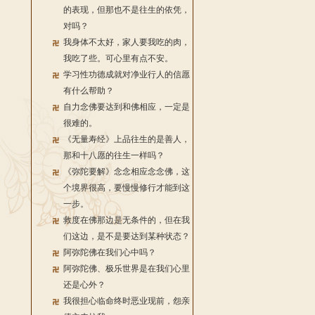
的表现，但那也不是往生的依凭，
对吗？
我身体不太好，家人要我吃的肉，
我吃了些。可心里有点不安。
学习性功德成就对净业行人的信愿
有什么帮助？
自力念佛要达到和佛相应，一定是
很难的。
《无量寿经》上品往生的是善人，
那和十八愿的往生一样吗？
《弥陀要解》念念相应念念佛，这
个境界很高，要慢慢修行才能到这
一步。
救度在佛那边是无条件的，但在我
们这边，是不是要达到某种状态？
阿弥陀佛在我们心中吗？
阿弥陀佛、极乐世界是在我们心里
还是心外？
我很担心临命终时恶业现前，怨亲