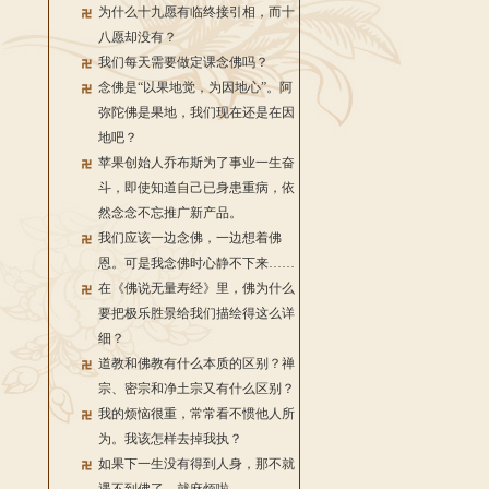
为什么十九愿有临终接引相，而十
八愿却没有？
我们每天需要做定课念佛吗？
念佛是“以果地觉，为因地心”。阿
弥陀佛是果地，我们现在还是在因
地吧？
苹果创始人乔布斯为了事业一生奋
斗，即使知道自己已身患重病，依
然念念不忘推广新产品。
我们应该一边念佛，一边想着佛
恩。可是我念佛时心静不下来……
在《佛说无量寿经》里，佛为什么
要把极乐胜景给我们描绘得这么详
细？
道教和佛教有什么本质的区别？禅
宗、密宗和净土宗又有什么区别？
我的烦恼很重，常常看不惯他人所
为。我该怎样去掉我执？
如果下一生没有得到人身，那不就