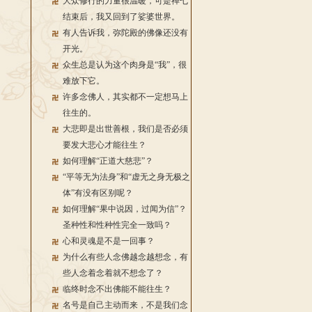
大众修行的力量很温暖，可是禅七
结束后，我又回到了娑婆世界。
有人告诉我，弥陀殿的佛像还没有
开光。
众生总是认为这个肉身是“我”，很
难放下它。
许多念佛人，其实都不一定想马上
往生的。
大悲即是出世善根，我们是否必须
要发大悲心才能往生？
如何理解“正道大慈悲”？
“平等无为法身”和“虚无之身无极之
体”有没有区别呢？
如何理解“果中说因，过闻为信”？
圣种性和性种性完全一致吗？
心和灵魂是不是一回事？
为什么有些人念佛越念越想念，有
些人念着念着就不想念了？
临终时念不出佛能不能往生？
名号是自己主动而来，不是我们念