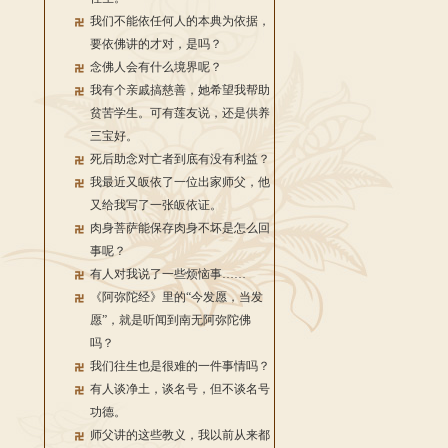
我们不能依任何人的本典为依据，
要依佛讲的才对，是吗？
念佛人会有什么境界呢？
我有个亲戚搞慈善，她希望我帮助
贫苦学生。可有莲友说，还是供养
三宝好。
死后助念对亡者到底有没有利益？
我最近又皈依了一位出家师父，他
又给我写了一张皈依证。
肉身菩萨能保存肉身不坏是怎么回
事呢？
有人对我说了一些烦恼事……
《阿弥陀经》里的“今发愿，当发
愿”，就是听闻到南无阿弥陀佛
吗？
我们往生也是很难的一件事情吗？
有人谈净土，谈名号，但不谈名号
功德。
师父讲的这些教义，我以前从来都