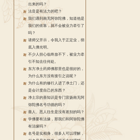
出来的吗？
法音是有法力的吧？
我们遇到南无阿弥陀佛，知道他是
我们的依靠，就不会被业力牵引了
吗？
请师父开示，令我入于正定业，彻
底入佛光明。
不少人担心临终放不下，被业力牵
引不知去往何处。
东方净土药师佛那里也是很好的，
为什么东方没有接引之说呢？
为什么有的修行人进了净土门，还
是会计度自己的东西？
净土宗的善知识是专门宣扬南无阿
弥陀佛名号功德的吗？
善人、恶人往生是没有差别的吗？
学佛要有法缘，那我们和阿弥陀佛
有法缘吗？
名号是实相身，很多人可以理解，