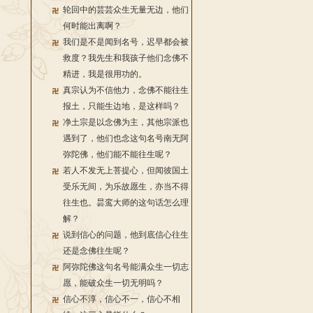
轮回中的芸芸众生无量无边，他们
何时能出离啊？
我们是不是闻到名号，迟早都会被
救度？我先生和我孩子他们念佛不
精进，我是很用功的。
真宗认为不信他力，念佛不能往生
报土，只能生边地，是这样吗？
净土宗是以念佛为主，其他宗派也
遇到了，他们也念这句名号南无阿
弥陀佛，他们能不能往生呢？
若人不发无上菩提心，但闻彼国土
受乐无间，为乐故愿生，亦当不得
往生也。昙鸾大师的这句话怎么理
解？
说到信心的问题，他到底信心往生
还是念佛往生呢？
阿弥陀佛这句名号能满众生一切志
愿，能破众生一切无明吗？
信心不淳，信心不一，信心不相