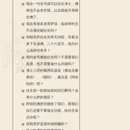
我念一句名号就可以往生净土，佛
再也不会舍弃我，以后我就不用再
念佛了。
现在有很多老菩萨说：临命终时念
不出佛还能往生吗？
弥勒菩萨住在兜率天内院，等着当
来下生成佛。二十八层天，他为什
么选择兜率天？
闻到名号都能往生吗？不需要我们
发愿，也不需要做什么功德吗？
净土三经的顺序应该是《佛说无量
寿经》、《观经》，最后是《阿弥
陀经》吧？
往生前一刻就知道轮回已断吗？会
有什么样的感应？
阿弥陀佛把功德给了我们，那我们
自己还要不要做点功德，给往生加
点分呢？
弥勒菩萨是谁对他咐嘱的？