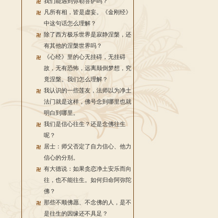
我们能遇到弥勒菩萨吗？
凡所有相，皆是虚妄。《金刚经》
中这句话怎么理解？
除了西方极乐世界是寂静涅槃，还
有其他的涅槃世界吗？
《心经》里的心无挂碍，无挂碍
故，无有恐怖，远离颠倒梦想，究
竟涅槃。我们怎么理解？
我认识的一些莲友，法师以为净土
法门就是这样，佛号念到哪里也就
明白到哪里。
我们是信心往生？还是念佛往生
呢？
居士：师父否定了自力信心、他力
信心的分别。
有大德说：如果贪恋净土安乐而向
往，也不能往生。如何归命阿弥陀
佛？
那些不顺佛愿、不念佛的人，是不
是往生的因缘还不具足？