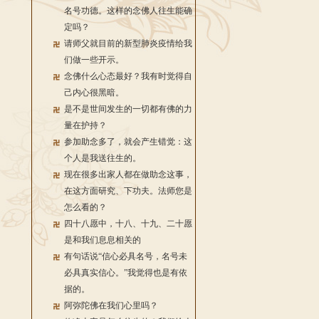
名号功德。这样的念佛人往生能确
定吗？
请师父就目前的新型肺炎疫情给我
们做一些开示。
念佛什么心态最好？我有时觉得自
己内心很黑暗。
是不是世间发生的一切都有佛的力
量在护持？
参加助念多了，就会产生错觉：这
个人是我送往生的。
现在很多出家人都在做助念这事，
在这方面研究、下功夫。法师您是
怎么看的？
四十八愿中，十八、十九、二十愿
是和我们息息相关的
有句话说“信心必具名号，名号未
必具真实信心。”我觉得也是有依
据的。
阿弥陀佛在我们心里吗？