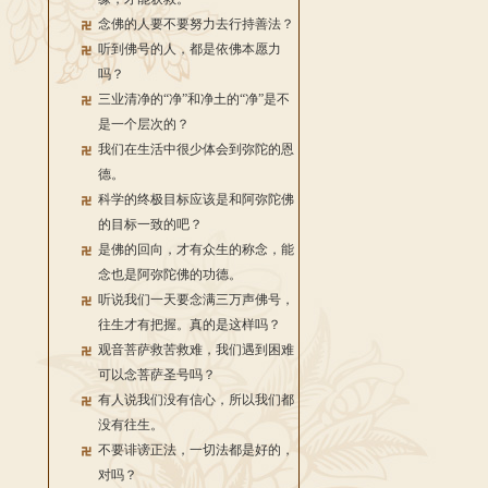
念佛的人要不要努力去行持善法？
听到佛号的人，都是依佛本愿力
吗？
三业清净的“净”和净土的“净”是不
是一个层次的？
我们在生活中很少体会到弥陀的恩
德。
科学的终极目标应该是和阿弥陀佛
的目标一致的吧？
是佛的回向，才有众生的称念，能
念也是阿弥陀佛的功德。
听说我们一天要念满三万声佛号，
往生才有把握。真的是这样吗？
观音菩萨救苦救难，我们遇到困难
可以念菩萨圣号吗？
有人说我们没有信心，所以我们都
没有往生。
不要诽谤正法，一切法都是好的，
对吗？