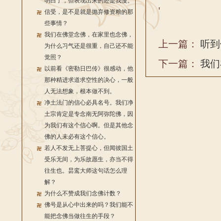
明白了，但表现出来的还是我慢。
'
信受，是不是就是抛弃修资粮的那
些事情？
我们在佛堂念佛，在家里也念佛，
上一篇：
听到
为什么习气还是很重，自己还不能
觉照？
下一篇：
我们
以前看《密勒日巴传》很感动，他
那种精进求道求空性的决心，一般
人无法想象，根本做不到。
净土法门的信心必具名号。我们净
土宗肯定是专念南无阿弥陀佛，因
为我们有这个信心啊。但是其他念
佛的人未必有这个信心。
若人不发无上菩提心，但闻彼国土
受乐无间，为乐故愿生，亦当不得
往生也。昙鸾大师这句话怎么理
解？
为什么不赞成我们念佛计数？
佛号是从心中出来的吗？我们能不
能把念佛当做往生的手段？