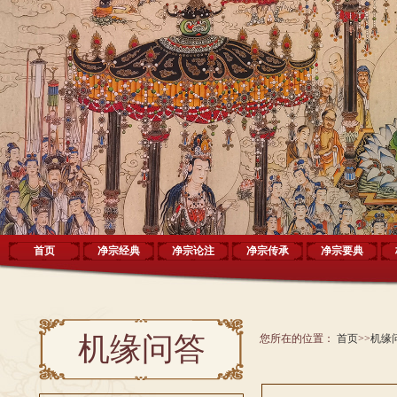
首页
净宗经典
净宗论注
净宗传承
净宗要典
机缘问答
您所在的位置：
首页
>>
机缘