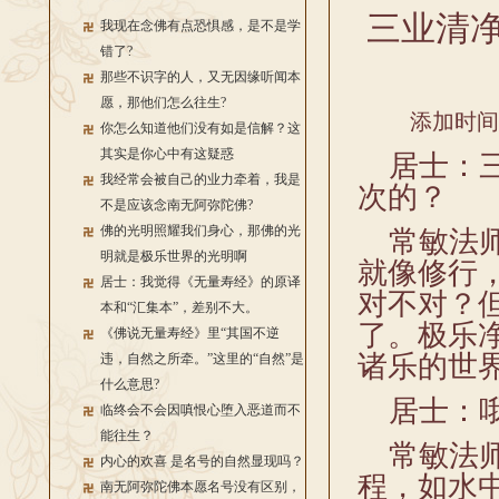
三业清净
我现在念佛有点恐惧感，是不是学
错了?
那些不识字的人，又无因缘听闻本
愿，那他们怎么往生?
添加时间：2
你怎么知道他们没有如是信解？这
其实是你心中有这疑惑
居士：三
我经常会被自己的业力牵着，我是
次的？
不是应该念南无阿弥陀佛?
佛的光明照耀我们身心，那佛的光
常敏法师
明就是极乐世界的光明啊
就像修行
居士：我觉得《无量寿经》的原译
对不对？
本和“汇集本”，差别不大。
了。极乐
《佛说无量寿经》里“其国不逆
诸乐的世
违，自然之所牵。”这里的“自然”是
什么意思?
居士：哦
临终会不会因嗔恨心堕入恶道而不
能往生？
常敏法师
内心的欢喜 是名号的自然显现吗？
程，如水
南无阿弥陀佛本愿名号没有区别，