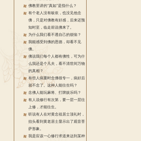
佛教里讲的“真如”是指什么？
有个老人没有皈依，也没见他念
佛，只是对佛教有好感，后来还预
知时至，临走前说佛来了。
为什么我们看不透自己的烦恼？
我能感受到佛的恩德，却看不见
佛。
佛说我们每个人都有佛性，可为什
么我还是个凡夫，看不清世间万物
的真相？
有些人病重时念佛很专一，病好后
就不念了。这种人能往生吗？
念佛人能玩麻将、打牌娱乐吗？
有人说修行有次第，要一层一层往
上修，才能往生。
听说有人在对黄念祖居士顶礼时，
抬头看到黄老居士显示出了观音菩
萨形象。
我是应该一心修行求道来达到某种