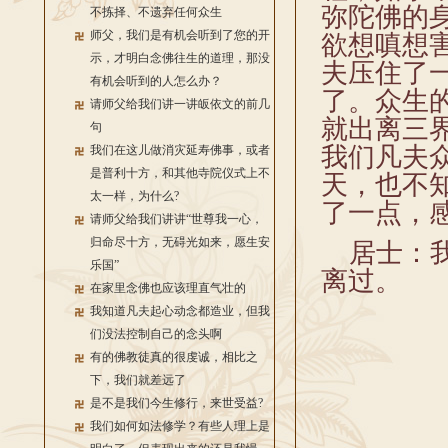
弥陀佛的
不拣择、不遗弃任何众生
师父，我们是有机会听到了您的开
欲想嗔想
示，才明白念佛往生的道理，那没
夫压住了
有机会听到的人怎么办？
了。众生
请师父给我们讲一讲皈依文的前几
就出离三
句
我们凡夫
我们在这儿做消灾延寿佛事，或者
是普利十方，和其他寺院仪式上不
天，也不
太一样，为什么?
了一点，
请师父给我们讲讲“世尊我一心，
归命尽十方，无碍光如来，愿生安
居士：我
乐国”
离过。
在家里念佛也应该理直气壮的
我知道凡夫起心动念都造业，但我
们没法控制自己的念头啊
有的佛教徒真的很虔诚，相比之
下，我们就差远了
是不是我们今生修行，来世受益?
我们如何如法修学？有些人理上是