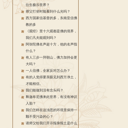
往生极乐世界？
师父打坐时能看到什么光吗？
西方国家信基督的多，东南亚信佛
教的多
《观经》里十六观都是佛的境界，
我们凡夫能观到吗？
阿弥陀佛名声超十方，他的名声指
什么？
有人三步一拜朝山，佛力加持会更
大吗？
一人信佛，全家反对怎么办？
有的人觉得要亲眼见到西方净土，
才能相信。
我们能做到没有念头吗？
释迦牟尼佛来此世界，有没有神识
入胎？
我们怎样在这浊恶的环境里保持一
颗不受污染的心？
请师父给我们开示报身报土是什么