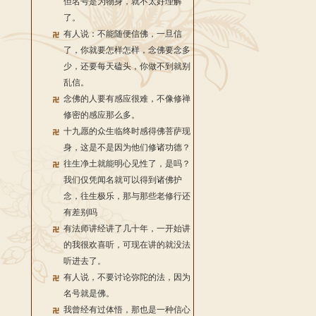
但名号是为物身，就不太好理解
了。
有人说：不能随便信佛，一旦信
了，你就要怎样怎样，念佛要念多
少，还要每天磕头，你做不到就别
乱信。
念佛的人要有感应很难，不像修禅
修密的感应那么多。
十九愿的众生临终时感得佛菩萨现
身，这是不是因为他们修诸功德？
往生净土就能明心见性了，是吗？
我们仅凭闻名就可以得到诸佛护
念，往生极乐，那与那些老修行还
有差别吗
有法师讲经讲了几十年，一开始讲
的我很欢喜听，可现在讲的就没法
听进去了。
有人说，不要讨论弥陀的法，因为
名号就是佛。
我曾经有过体悟，那也是一种信心