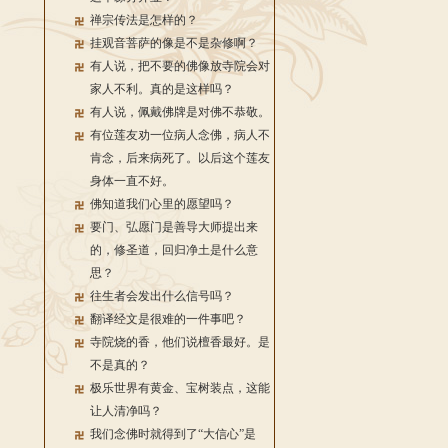
禅宗传法是怎样的？
挂观音菩萨的像是不是杂修啊？
有人说，把不要的佛像放寺院会对
家人不利。真的是这样吗？
有人说，佩戴佛牌是对佛不恭敬。
有位莲友劝一位病人念佛，病人不
肯念，后来病死了。以后这个莲友
身体一直不好。
佛知道我们心里的愿望吗？
要门、弘愿门是善导大师提出来
的，修圣道，回归净土是什么意
思？
往生者会发出什么信号吗？
翻译经文是很难的一件事吧？
寺院烧的香，他们说檀香最好。是
不是真的？
极乐世界有黄金、宝树装点，这能
让人清净吗？
我们念佛时就得到了“大信心”是