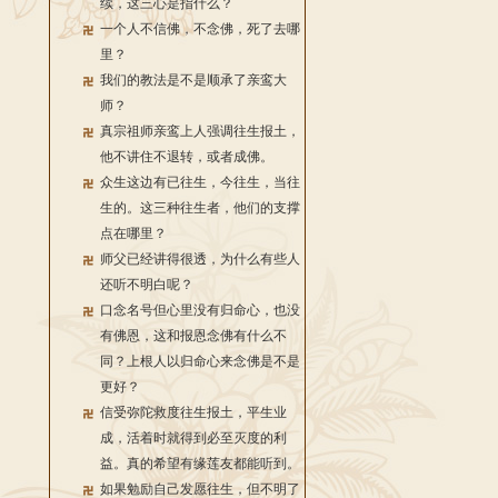
续，这三心是指什么？
一个人不信佛，不念佛，死了去哪
里？
我们的教法是不是顺承了亲鸾大
师？
真宗祖师亲鸾上人强调往生报土，
他不讲住不退转，或者成佛。
众生这边有已往生，今往生，当往
生的。这三种往生者，他们的支撑
点在哪里？
师父已经讲得很透，为什么有些人
还听不明白呢？
口念名号但心里没有归命心，也没
有佛恩，这和报恩念佛有什么不
同？上根人以归命心来念佛是不是
更好？
信受弥陀救度往生报土，平生业
成，活着时就得到必至灭度的利
益。真的希望有缘莲友都能听到。
如果勉励自己发愿往生，但不明了