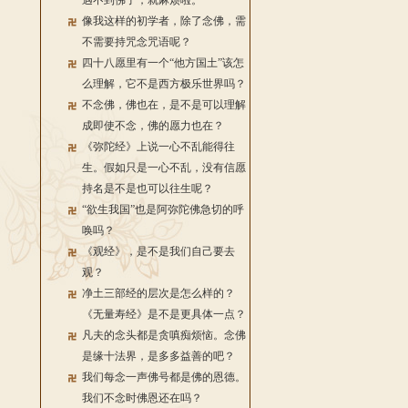
遇不到佛了，就麻烦啦。
像我这样的初学者，除了念佛，需
不需要持咒念咒语呢？
四十八愿里有一个“他方国土”该怎
么理解，它不是西方极乐世界吗？
不念佛，佛也在，是不是可以理解
成即使不念，佛的愿力也在？
《弥陀经》上说一心不乱能得往
生。假如只是一心不乱，没有信愿
持名是不是也可以往生呢？
“欲生我国”也是阿弥陀佛急切的呼
唤吗？
《观经》，是不是我们自己要去
观？
净土三部经的层次是怎么样的？
《无量寿经》是不是更具体一点？
凡夫的念头都是贪嗔痴烦恼。念佛
是缘十法界，是多多益善的吧？
我们每念一声佛号都是佛的恩德。
我们不念时佛恩还在吗？