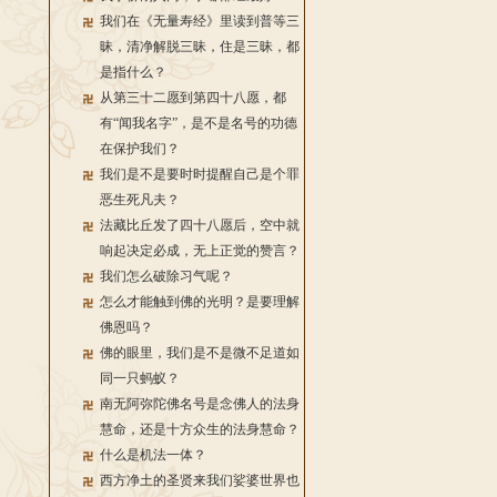
我们在《无量寿经》里读到普等三
昧，清净解脱三昧，住是三昧，都
是指什么？
从第三十二愿到第四十八愿，都
有“闻我名字”，是不是名号的功德
在保护我们？
我们是不是要时时提醒自己是个罪
恶生死凡夫？
法藏比丘发了四十八愿后，空中就
响起决定必成，无上正觉的赞言？
我们怎么破除习气呢？
怎么才能触到佛的光明？是要理解
佛恩吗？
佛的眼里，我们是不是微不足道如
同一只蚂蚁？
南无阿弥陀佛名号是念佛人的法身
慧命，还是十方众生的法身慧命？
什么是机法一体？
西方净土的圣贤来我们娑婆世界也