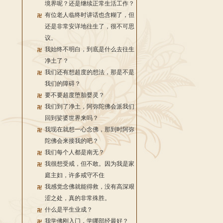
境界呢？还是继续正常生活工作？
有位老人临终时讲话也含糊了，但
还是非常安详地往生了，很不可思
议。
我始终不明白，到底是什么去往生
净土了？
我们还有想超度的想法，那是不是
我们的障碍？
要不要超度堕胎婴灵？
我们到了净土，阿弥陀佛会派我们
回到娑婆世界来吗？
我现在就想一心念佛，那到时阿弥
陀佛会来接我的吧？
我们每个人都是南无？
我很想受戒，但不敢。因为我是家
庭主妇，许多戒守不住
我感觉念佛就能得救，没有高深艰
涩之处，真的非常殊胜。
什么是平生业成？
我学佛刚入门，学哪部经最好？