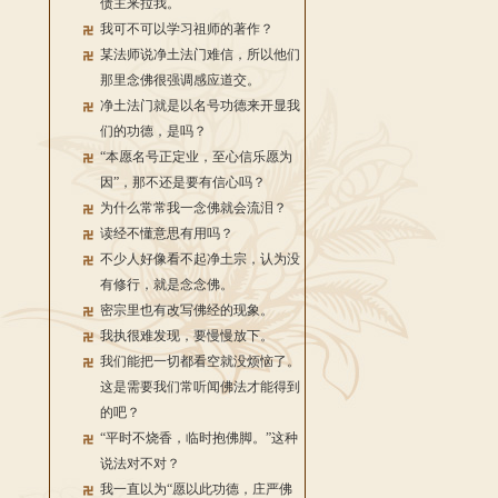
债主来拉我。
我可不可以学习祖师的著作？
某法师说净土法门难信，所以他们
那里念佛很强调感应道交。
净土法门就是以名号功德来开显我
们的功德，是吗？
“本愿名号正定业，至心信乐愿为
因”，那不还是要有信心吗？
为什么常常我一念佛就会流泪？
读经不懂意思有用吗？
不少人好像看不起净土宗，认为没
有修行，就是念念佛。
密宗里也有改写佛经的现象。
我执很难发现，要慢慢放下。
我们能把一切都看空就没烦恼了。
这是需要我们常听闻佛法才能得到
的吧？
“平时不烧香，临时抱佛脚。”这种
说法对不对？
我一直以为“愿以此功德，庄严佛