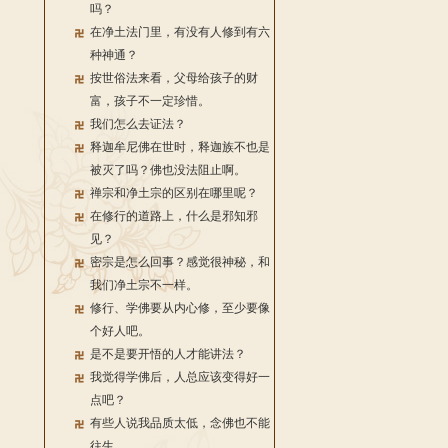
吗？
在净土法门里，有没有人修到有六
种神通？
按世俗法来看，父母给孩子的财
富，孩子不一定珍惜。
我们怎么去证法？
释迦牟尼佛在世时，释迦族不也是
被灭了吗？佛也没法阻止啊。
禅宗和净土宗的区别在哪里呢？
在修行的道路上，什么是邪知邪
见？
密宗是怎么回事？感觉很神秘，和
我们净土宗不一样。
修行、学佛要从内心修，至少要像
个好人吧。
是不是要开悟的人才能讲法？
我觉得学佛后，人总应该变得好一
点吧？
有些人说我品质太低，念佛也不能
往生。