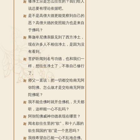
修净土宗是怎么往生的？我们给人
说总要有理论依据吧。
是不是高僧大德更能觉察到自己的
恶？高僧大德的觉照能力也是来自
于佛吗？
释迦牟尼佛亲眼见到了西方净土，
现在许多人不相信净土，是因为没
有看到。
菩萨听闻到名号功德，也和我们一
样，想往生净土了，不靠自己修行
了。
师父一直说：把一切都交给南无阿
弥陀佛。怎么做才是交给南无阿弥
陀佛呢？
我不能念佛时就开念佛机，天天都
听，这样能一心不乱吗？
阿弥陀佛威神功德表现在哪里？
闻名欲往生里的“欲”，和十八愿的
欲生我国的“欲”是一个意思吗？
我很希望自己能一心不乱地念佛。