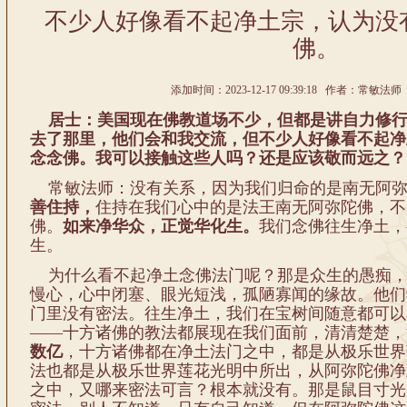
不少人好像看不起净土宗，认为没
佛。
添加时间：2023-12-17 09:39:18 作者：常敏法师 
居士：美国现在佛教道场不少，但都是讲自力修行
去了那里，他们会和我交流，但不少人好像看不起净
念念佛。我可以接触这些人吗？还是应该敬而远之？
常敏法师：没有关系，因为我们归命的是南无阿弥
善住持，
住持在我们心中的是法王南无阿弥陀佛，不
佛。
如来净华众，正觉华化生。
我们念佛往生净土，
生。
为什么看不起净土念佛法门呢？那是众生的愚痴，
慢心，心中闭塞、眼光短浅，孤陋寡闻的缘故。他们
门里没有密法。往生净土，我们在宝树间随意都可以
——十方诸佛的教法都展现在我们面前，清清楚楚，
数亿
，十方诸佛都在净土法门之中，都是从极乐世界
法也都是从极乐世界莲花光明中所出，从阿弥陀佛净
之中，又哪来密法可言？根本就没有。那是鼠目寸光