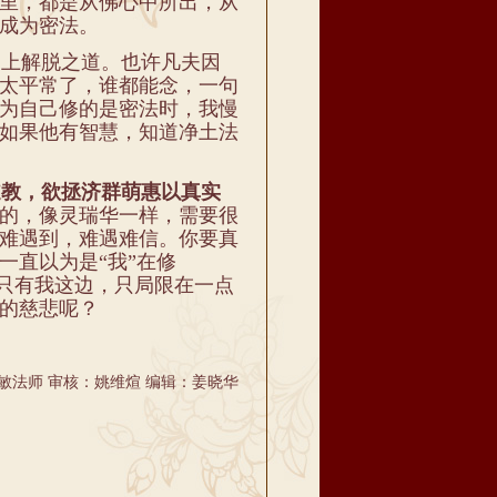
里，都是从佛心中所出，从
成为密法。
上解脱之道。也许凡夫因
太平常了，谁都能念，一句
为自己修的是密法时，我慢
如果他有智慧，知道净土法
教，欲拯济群萌惠以真实
的，像灵瑞华一样，需要很
难遇到，难遇难信。你要真
一直以为是“我”在修
在只有我这边，只局限在一点
的慈悲呢？
敏法师 审核：姚维煊 编辑：姜晓华