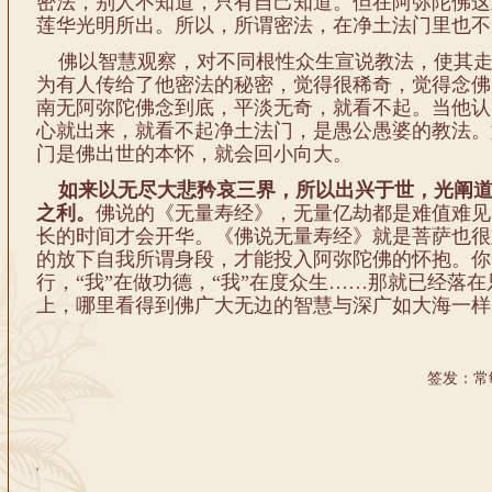
密法，别人不知道，只有自己知道。但在阿弥陀佛这
莲华光明所出。所以，所谓密法，在净土法门里也不
佛以智慧观察，对不同根性众生宣说教法，使其走
为有人传给了他密法的秘密，觉得很稀奇，觉得念佛
南无阿弥陀佛念到底，平淡无奇，就看不起。当他认
心就出来，就看不起净土法门，是愚公愚婆的教法。
门是佛出世的本怀，就会回小向大。
如来以无尽大悲矜哀三界，所以出兴于世，光阐道
之利。
佛说的《无量寿经》，无量亿劫都是难值难见
长的时间才会开华。《佛说无量寿经》就是菩萨也很
的放下自我所谓身段，才能投入阿弥陀佛的怀抱。你
行，“我”在做功德，“我”在度众生……那就已经落
上，哪里看得到佛广大无边的智慧与深广如大海一样
签发：常
'