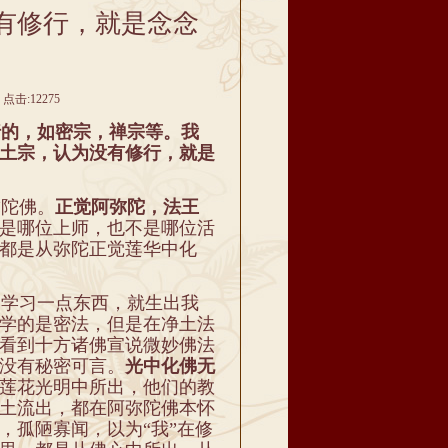
有修行，就是念念
点击:12275
的，如密宗，禅宗等。我
土宗，认为没有修行，就是
陀佛。
正觉阿弥陀，法王
是哪位上师，也不是哪位活
都是从弥陀正觉莲华中化
学习一点东西，就生出我
学的是密法，但是在净土法
看到十方诸佛宣说微妙佛法
没有秘密可言。
光中化佛无
莲花光明中所出，他们的教
土流出，都在阿弥陀佛本怀
，孤陋寡闻，以为“我”在修