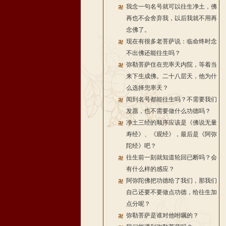
我念一句名号就可以往生净土，佛
再也不会舍弃我，以后我就不用再
念佛了。
现在有很多老菩萨说：临命终时念
不出佛还能往生吗？
弥勒菩萨住在兜率天内院，等着当
来下生成佛。二十八层天，他为什
么选择兜率天？
闻到名号都能往生吗？不需要我们
发愿，也不需要做什么功德吗？
净土三经的顺序应该是《佛说无量
寿经》、《观经》，最后是《阿弥
陀经》吧？
往生前一刻就知道轮回已断吗？会
有什么样的感应？
阿弥陀佛把功德给了我们，那我们
自己还要不要做点功德，给往生加
点分呢？
弥勒菩萨是谁对他咐嘱的？