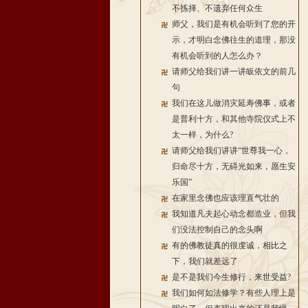
不拣择、不遗弃任何众生
师父，我们是有机会听到了您的开
示，才明白念佛往生的道理，那没
有机会听到的人怎么办？
请师父给我们讲一讲皈依文的前几
句
我们在这儿做消灾延寿佛事，或者
是普利十方，和其他寺院仪式上不
太一样，为什么?
请师父给我们讲讲“世尊我一心，
归命尽十方，无碍光如来，愿生安
乐国”
在家里念佛也应该理直气壮的
我知道凡夫起心动念都造业，但我
们没法控制自己的念头啊
有的佛教徒真的很虔诚，相比之
下，我们就差远了
是不是我们今生修行，来世受益?
我们如何如法修学？有些人理上是