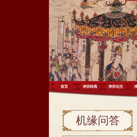
首页
净宗经典
净宗论注
机缘问答