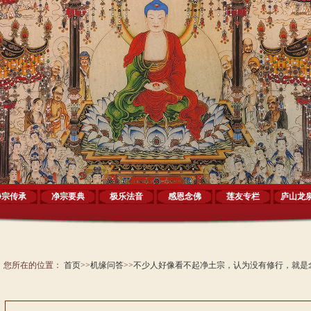
净宗传承
净宗要典
极乐法音
感恩念佛
莲友专栏
庐山龙
您所在的位置：
首页
>>
机缘问答
>>
不少人好像看不起净土宗，认为没有修行，就是