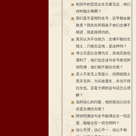
轮回中的芸芸众生无量无边，他们
何时能出离啊？
我们是不是闻到名号，迟早都会被
救度？我先生和我孩子他们念佛不
精进，我是很用功的。
真宗认为不信他力，念佛不能往生
报土，只能生边地，是这样吗？
净土宗是以念佛为主，其他宗派也
遇到了，他们也念这句名号南无阿
弥陀佛，他们能不能往生呢？
若人不发无上菩提心，但闻彼国土
受乐无间，为乐故愿生，亦当不得
往生也。昙鸾大师的这句话怎么理
解？
说到信心的问题，他到底信心往生
还是念佛往生呢？
阿弥陀佛这句名号能满众生一切志
愿，能破众生一切无明吗？
信心不淳，信心不一，信心不相