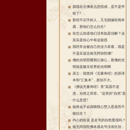
我现在念佛有点恐惧感，是不是学
错了?
那些不识字的人，又无因缘听闻本
愿，那他们怎么往生?
你怎么知道他们没有如是信解？这
其实是你心中有这疑惑
我经常会被自己的业力牵着，我是
不是应该念南无阿弥陀佛?
佛的光明照耀我们身心，那佛的光
明就是极乐世界的光明啊
居士：我觉得《无量寿经》的原译
本和“汇集本”，差别不大。
《佛说无量寿经》里“其国不逆
违，自然之所牵。”这里的“自然”是
什么意思?
临终会不会因嗔恨心堕入恶道而不
能往生？
内心的欢喜 是名号的自然显现吗？
南无阿弥陀佛本愿名号没有区别，