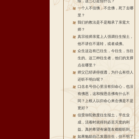
续，这三心是指什么？
一个人不信佛，不念佛，死了去哪
里？
我们的教法是不是顺承了亲鸾大
师？
真宗祖师亲鸾上人强调往生报土，
他不讲住不退转，或者成佛。
众生这边有已往生，今往生，当往
生的。这三种往生者，他们的支撑
点在哪里？
师父已经讲得很透，为什么有些人
还听不明白呢？
口念名号但心里没有归命心，也没
有佛恩，这和报恩念佛有什么不
同？上根人以归命心来念佛是不是
更好？
信受弥陀救度往生报土，平生业
成，活着时就得到必至灭度的利
益。真的希望有缘莲友都能听到。
如果勉励自己发愿往生，但不明了