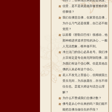
明白了，但表现出来的还是我慢。
信受，是不是就是抛弃修资粮的那
些事情？
我们在佛堂念佛，在家里也念佛，
为什么习气还是很重，自己还不能
觉照？
以前看《密勒日巴传》很感动，他
那种精进求道求空性的决心，一般
人无法想象，根本做不到。
净土法门的信心必具名号。我们净
土宗肯定是专念南无阿弥陀佛，因
为我们有这个信心啊。但是其他念
佛的人未必有这个信心。
若人不发无上菩提心，但闻彼国土
受乐无间，为乐故愿生，亦当不得
往生也。昙鸾大师这句话怎么理
解？
为什么不赞成我们念佛计数？
佛号是从心中出来的吗？我们能不
能把念佛当做往生的手段？