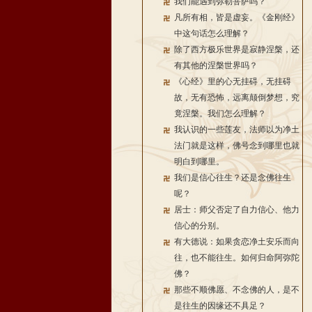
我们能遇到弥勒菩萨吗？
凡所有相，皆是虚妄。《金刚经》
中这句话怎么理解？
除了西方极乐世界是寂静涅槃，还
有其他的涅槃世界吗？
《心经》里的心无挂碍，无挂碍
故，无有恐怖，远离颠倒梦想，究
竟涅槃。我们怎么理解？
我认识的一些莲友，法师以为净土
法门就是这样，佛号念到哪里也就
明白到哪里。
我们是信心往生？还是念佛往生
呢？
居士：师父否定了自力信心、他力
信心的分别。
有大德说：如果贪恋净土安乐而向
往，也不能往生。如何归命阿弥陀
佛？
那些不顺佛愿、不念佛的人，是不
是往生的因缘还不具足？