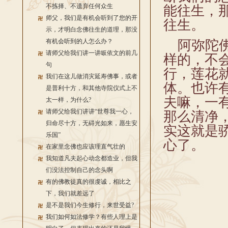
不拣择、不遗弃任何众生
能往生，
师父，我们是有机会听到了您的开
往生。
示，才明白念佛往生的道理，那没
有机会听到的人怎么办？
阿弥陀佛
请师父给我们讲一讲皈依文的前几
样的，不
句
行，莲花
我们在这儿做消灾延寿佛事，或者
体。也许
是普利十方，和其他寺院仪式上不
夫嘛，一
太一样，为什么?
请师父给我们讲讲“世尊我一心，
那么清净
归命尽十方，无碍光如来，愿生安
实这就是
乐国”
心了。
在家里念佛也应该理直气壮的
我知道凡夫起心动念都造业，但我
们没法控制自己的念头啊
有的佛教徒真的很虔诚，相比之
下，我们就差远了
是不是我们今生修行，来世受益?
我们如何如法修学？有些人理上是