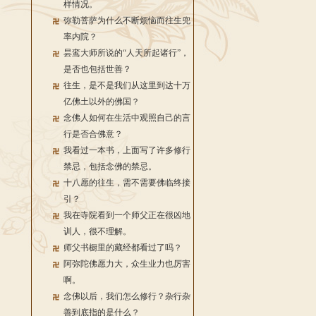
样情况。
弥勒菩萨为什么不断烦恼而往生兜
率内院？
昙鸾大师所说的“人天所起诸行”，
是否也包括世善？
往生，是不是我们从这里到达十万
亿佛土以外的佛国？
念佛人如何在生活中观照自己的言
行是否合佛意？
我看过一本书，上面写了许多修行
禁忌，包括念佛的禁忌。
十八愿的往生，需不需要佛临终接
引？
我在寺院看到一个师父正在很凶地
训人，很不理解。
师父书橱里的藏经都看过了吗？
阿弥陀佛愿力大，众生业力也厉害
啊。
念佛以后，我们怎么修行？杂行杂
善到底指的是什么？