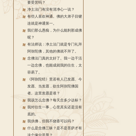
要受苦吗？
净土法门有没有清净心一说？
有些人喜欢神通。佛的大弟子目犍
连就是神通第一。
我们那么愚痴，为什么能刹那成佛
呢？
有法师说：净土法门就是专门礼拜
阿弥陀佛，其他的佛就不拜了。
念佛法门真的太好了。我一边干活
一边念佛，也能成就我的往生，太
容易了。
《阿弥陀经》里若有人已发愿、今
发愿、当发愿，欲生阿弥陀佛国
者。这里发愿是谁？
我该怎么念佛？每天念多少达标？
我对往生一事，心里其实还是没有
底的。
我供佛，但我不烧香可以吗？
什么是念佛三昧？是不是菩萨才有
这个缘分开显？