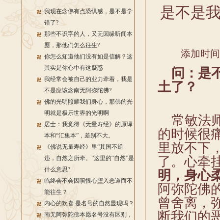
是不是
我现在念佛有点恐惧感，是不是学
错了?
那些不识字的人，又无因缘听闻本
愿，那他们怎么往生?
添加时间：2
你怎么知道他们没有如是信解？这
其实是你心中有这疑惑
问：是不
我经常会被自己的业力牵着，我是
土了？
不是应该念南无阿弥陀佛?
佛的光明照耀我们身心，那佛的光
明就是极乐世界的光明啊
常敏法师
居士：我觉得《无量寿经》的原译
的时候很
本和“汇集本”，差别不大。
里放不下
《佛说无量寿经》里“其国不逆
了。心牵
违，自然之所牵。”这里的“自然”是
什么意思?
明，身心
临终会不会因嗔恨心堕入恶道而不
阿弥陀佛
能往生？
曾舍离，
内心的欢喜 是名号的自然显现吗？
断我们的
南无阿弥陀佛本愿名号没有区别，