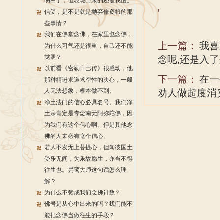
明白了，但表现出来的还是我慢。
'
信受，是不是就是抛弃修资粮的那
些事情？
我们在佛堂念佛，在家里也念佛，
上一篇：
我喜
为什么习气还是很重，自己还不能
觉照？
念呢,还是入
以前看《密勒日巴传》很感动，他
下一篇：
在一
那种精进求道求空性的决心，一般
人无法想象，根本做不到。
劝人做超度消
净土法门的信心必具名号。我们净
土宗肯定是专念南无阿弥陀佛，因
为我们有这个信心啊。但是其他念
佛的人未必有这个信心。
若人不发无上菩提心，但闻彼国土
受乐无间，为乐故愿生，亦当不得
往生也。昙鸾大师这句话怎么理
解？
为什么不赞成我们念佛计数？
佛号是从心中出来的吗？我们能不
能把念佛当做往生的手段？