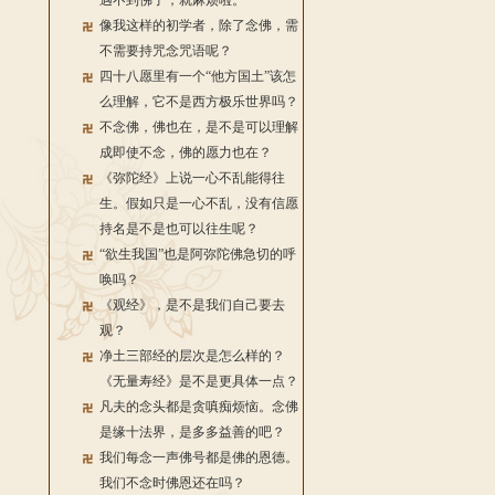
遇不到佛了，就麻烦啦。
像我这样的初学者，除了念佛，需
不需要持咒念咒语呢？
四十八愿里有一个“他方国土”该怎
么理解，它不是西方极乐世界吗？
不念佛，佛也在，是不是可以理解
成即使不念，佛的愿力也在？
《弥陀经》上说一心不乱能得往
生。假如只是一心不乱，没有信愿
持名是不是也可以往生呢？
“欲生我国”也是阿弥陀佛急切的呼
唤吗？
《观经》，是不是我们自己要去
观？
净土三部经的层次是怎么样的？
《无量寿经》是不是更具体一点？
凡夫的念头都是贪嗔痴烦恼。念佛
是缘十法界，是多多益善的吧？
我们每念一声佛号都是佛的恩德。
我们不念时佛恩还在吗？