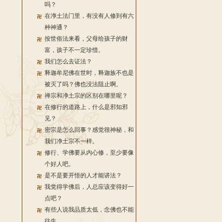
吗？
在净土法门里，有没有人修到有六
种神通？
按世俗法来看，父母给孩子的财
富，孩子不一定珍惜。
我们怎么去证法？
释迦牟尼佛在世时，释迦族不也是
被灭了吗？佛也没法阻止啊。
禅宗和净土宗的区别在哪里呢？
在修行的道路上，什么是邪知邪
见？
密宗是怎么回事？感觉很神秘，和
我们净土宗不一样。
修行、学佛要从内心修，至少要像
个好人吧。
是不是要开悟的人才能讲法？
我觉得学佛后，人总应该变得好一
点吧？
有些人说我品质太低，念佛也不能
往生。