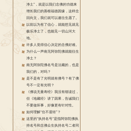
净土”，就是以我们念佛的功德来
增长我们的善根福德因缘，这样念
回向文，我们就可以遂往生愿了。
以前以为有了信心，就能想见就见
极乐净土了，也能见一切山河大
地。
许多人觉得信心决定的念佛好难。
为什么一声南无阿弥陀佛就能往生
净土？
南无阿弥陀佛名号是法藏的，也是
我们的，对吗？
是不是有了光明就有佛号？有了佛
号不一定有光明？
《佛说无量寿经》我没有细读过，
但《地藏经》讲了因果，告诫我们
不要做坏事，好像更有针对性。
如何理解“住不退转”？
这里的“执持名号”是指阿弥陀佛执
持名号和念佛众生执持名号二者同