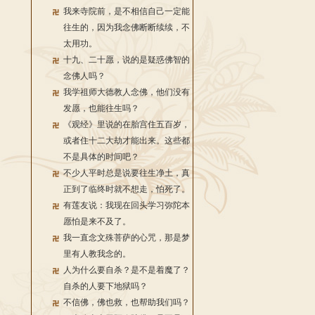
我来寺院前，是不相信自己一定能
往生的，因为我念佛断断续续，不
太用功。
十九、二十愿，说的是疑惑佛智的
念佛人吗？
我学祖师大德教人念佛，他们没有
发愿，也能往生吗？
《观经》里说的在胎宫住五百岁，
或者住十二大劫才能出来。这些都
不是具体的时间吧？
不少人平时总是说要往生净土，真
正到了临终时就不想走，怕死了。
有莲友说：我现在回头学习弥陀本
愿怕是来不及了。
我一直念文殊菩萨的心咒，那是梦
里有人教我念的。
人为什么要自杀？是不是着魔了？
自杀的人要下地狱吗？
不信佛，佛也救，也帮助我们吗？