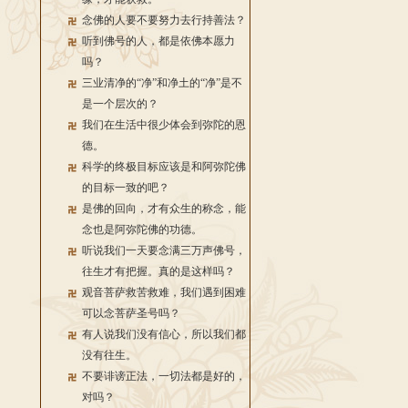
念佛的人要不要努力去行持善法？
听到佛号的人，都是依佛本愿力
吗？
三业清净的“净”和净土的“净”是不
是一个层次的？
我们在生活中很少体会到弥陀的恩
德。
科学的终极目标应该是和阿弥陀佛
的目标一致的吧？
是佛的回向，才有众生的称念，能
念也是阿弥陀佛的功德。
听说我们一天要念满三万声佛号，
往生才有把握。真的是这样吗？
观音菩萨救苦救难，我们遇到困难
可以念菩萨圣号吗？
有人说我们没有信心，所以我们都
没有往生。
不要诽谤正法，一切法都是好的，
对吗？