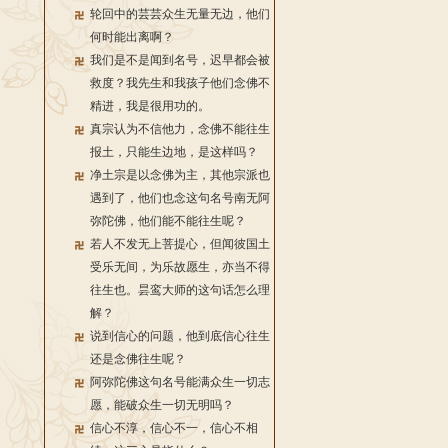
轮回中的芸芸众生无量无边，他们
何时能出离啊？
我们是不是闻到名号，迟早都会被
救度？我先生和我孩子他们念佛不
精进，我是很用功的。
真宗认为不信他力，念佛不能往生
报土，只能生边地，是这样吗？
净土宗是以念佛为主，其他宗派也
遇到了，他们也念这句名号南无阿
弥陀佛，他们能不能往生呢？
若人不发无上菩提心，但闻彼国土
受乐无间，为乐故愿生，亦当不得
往生也。昙鸾大师的这句话怎么理
解？
说到信心的问题，他到底信心往生
还是念佛往生呢？
阿弥陀佛这句名号能满众生一切志
愿，能破众生一切无明吗？
信心不淳，信心不一，信心不相