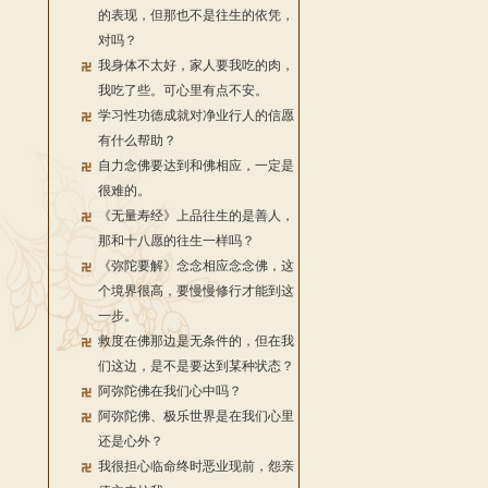
的表现，但那也不是往生的依凭，
对吗？
我身体不太好，家人要我吃的肉，
我吃了些。可心里有点不安。
学习性功德成就对净业行人的信愿
有什么帮助？
自力念佛要达到和佛相应，一定是
很难的。
《无量寿经》上品往生的是善人，
那和十八愿的往生一样吗？
《弥陀要解》念念相应念念佛，这
个境界很高，要慢慢修行才能到这
一步。
救度在佛那边是无条件的，但在我
们这边，是不是要达到某种状态？
阿弥陀佛在我们心中吗？
阿弥陀佛、极乐世界是在我们心里
还是心外？
我很担心临命终时恶业现前，怨亲