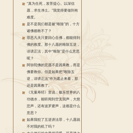
“真为生死，发菩提心。以深信
愿，求生净土。”我觉得要做到有
难度。
是不是我们都是被“唯除”的，十方
诸佛都救不了？
罪恶凡夫只要回心念佛，都能得到
佛的救度。那十八愿的唯除五逆，
诽谤正法，其中“唯除”是什么意思
呢？
阿弥陀佛的宏愿不是因果教，而是
佛要救你。但是如果把“唯除五
逆，诽谤正法”作为遮止来看，那
还是因果教了。
《无量寿经》里说：极乐世界的八
功德水，能听闻到空无我声，大慈
悲声，还有波罗蜜声，这都是什么
意思？
如果我犯了五逆谤法罪，十八愿就
不对我的机了吗？