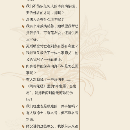
我们不能依任何人的本典为依据，
要依佛讲的才对，是吗？
念佛人会有什么境界呢？
我有个亲戚搞慈善，她希望我帮助
贫苦学生。可有莲友说，还是供养
三宝好。
死后助念对亡者到底有没有利益？
我最近又皈依了一位出家师父，他
又给我写了一张皈依证。
肉身菩萨能保存肉身不坏是怎么回
事呢？
有人对我说了一些烦恼事……
《阿弥陀经》里的“今发愿，当发
愿”，就是听闻到南无阿弥陀佛
吗？
我们往生也是很难的一件事情吗？
有人谈净土，谈名号，但不谈名号
功德。
师父讲的这些教义，我以前从来都