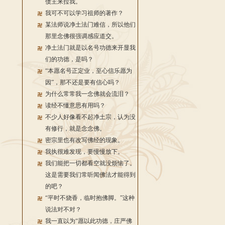
债主来拉我。
我可不可以学习祖师的著作？
某法师说净土法门难信，所以他们
那里念佛很强调感应道交。
净土法门就是以名号功德来开显我
们的功德，是吗？
“本愿名号正定业，至心信乐愿为
因”，那不还是要有信心吗？
为什么常常我一念佛就会流泪？
读经不懂意思有用吗？
不少人好像看不起净土宗，认为没
有修行，就是念念佛。
密宗里也有改写佛经的现象。
我执很难发现，要慢慢放下。
我们能把一切都看空就没烦恼了。
这是需要我们常听闻佛法才能得到
的吧？
“平时不烧香，临时抱佛脚。”这种
说法对不对？
我一直以为“愿以此功德，庄严佛