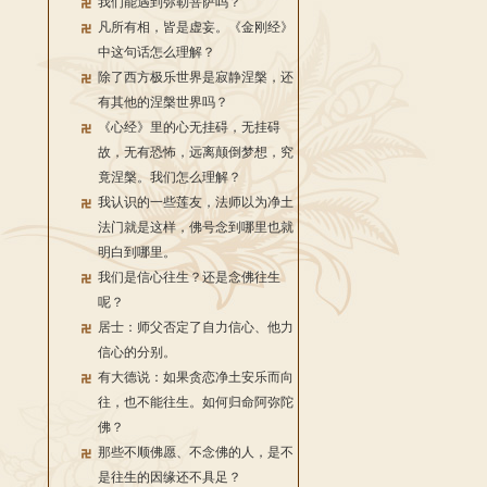
我们能遇到弥勒菩萨吗？
凡所有相，皆是虚妄。《金刚经》
中这句话怎么理解？
除了西方极乐世界是寂静涅槃，还
有其他的涅槃世界吗？
《心经》里的心无挂碍，无挂碍
故，无有恐怖，远离颠倒梦想，究
竟涅槃。我们怎么理解？
我认识的一些莲友，法师以为净土
法门就是这样，佛号念到哪里也就
明白到哪里。
我们是信心往生？还是念佛往生
呢？
居士：师父否定了自力信心、他力
信心的分别。
有大德说：如果贪恋净土安乐而向
往，也不能往生。如何归命阿弥陀
佛？
那些不顺佛愿、不念佛的人，是不
是往生的因缘还不具足？