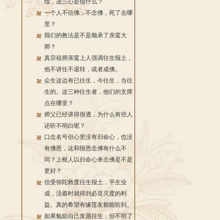
续，这三心是指什么？
一个人不信佛，不念佛，死了去哪
里？
我们的教法是不是顺承了亲鸾大
师？
真宗祖师亲鸾上人强调往生报土，
他不讲住不退转，或者成佛。
众生这边有已往生，今往生，当往
生的。这三种往生者，他们的支撑
点在哪里？
师父已经讲得很透，为什么有些人
还听不明白呢？
口念名号但心里没有归命心，也没
有佛恩，这和报恩念佛有什么不
同？上根人以归命心来念佛是不是
更好？
信受弥陀救度往生报土，平生业
成，活着时就得到必至灭度的利
益。真的希望有缘莲友都能听到。
如果勉励自己发愿往生，但不明了