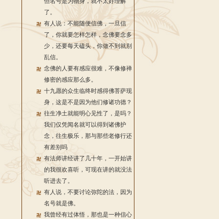
但名号是为物身，就不太好理解
了。
有人说：不能随便信佛，一旦信
了，你就要怎样怎样，念佛要念多
少，还要每天磕头，你做不到就别
乱信。
念佛的人要有感应很难，不像修禅
修密的感应那么多。
十九愿的众生临终时感得佛菩萨现
身，这是不是因为他们修诸功德？
往生净土就能明心见性了，是吗？
我们仅凭闻名就可以得到诸佛护
念，往生极乐，那与那些老修行还
有差别吗
有法师讲经讲了几十年，一开始讲
的我很欢喜听，可现在讲的就没法
听进去了。
有人说，不要讨论弥陀的法，因为
名号就是佛。
我曾经有过体悟，那也是一种信心