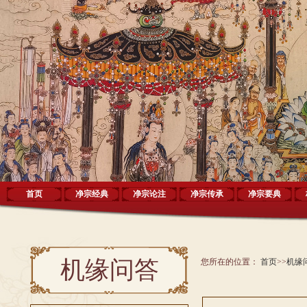
首页
净宗经典
净宗论注
净宗传承
净宗要典
机缘问答
您所在的位置：
首页
>>
机缘