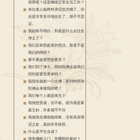
境界呢？还是继续正常生活工作？
有位老人临终时讲话也含糊了，但
还是非常安详地往生了，很不可思
议。
我始终不明白，到底是什么去往生
净土了？
我们还有想超度的想法，那是不是
我们的障碍？
要不要超度堕胎婴灵？
我们到了净土，阿弥陀佛会派我们
回到娑婆世界来吗？
我现在就想一心念佛，那到时阿弥
陀佛会来接我的吧？
我们每个人都是南无？
我很想受戒，但不敢。因为我是家
庭主妇，许多戒守不住
我感觉念佛就能得救，没有高深艰
涩之处，真的非常殊胜。
什么是平生业成？
我学佛刚入门，学哪部经最好？