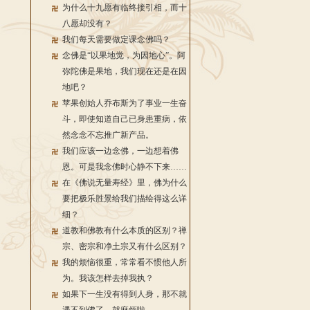
为什么十九愿有临终接引相，而十
八愿却没有？
我们每天需要做定课念佛吗？
念佛是“以果地觉，为因地心”。阿
弥陀佛是果地，我们现在还是在因
地吧？
苹果创始人乔布斯为了事业一生奋
斗，即使知道自己已身患重病，依
然念念不忘推广新产品。
我们应该一边念佛，一边想着佛
恩。可是我念佛时心静不下来……
在《佛说无量寿经》里，佛为什么
要把极乐胜景给我们描绘得这么详
细？
道教和佛教有什么本质的区别？禅
宗、密宗和净土宗又有什么区别？
我的烦恼很重，常常看不惯他人所
为。我该怎样去掉我执？
如果下一生没有得到人身，那不就