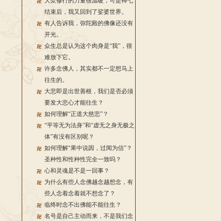
大众修行的力量很温暖，可是禅七
结束后，我又回到了娑婆世界。
有人告诉我，弥陀殿的佛像还没有
开光。
众生总是认为这个肉身是“我”，很
难放下它。
许多念佛人，其实都不一定想马上
往生的。
大悲即是出世善根，我们是否必须
要发大悲心才能往生？
如何理解“正道大慈悲”？
“平等无为法身”和“虚无之身无极之
体”有没有区别呢？
如何理解“果中说因，过闻为信”？
圣种性和性种性完全一致吗？
心和灵魂是不是一回事？
为什么有些人念佛越念越想念，有
些人念着念着就不想念了？
临终时念不出佛能不能往生？
名号是自己主动而来，不是我们念