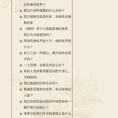
往生极乐世界？
师父打坐时能看到什么光吗？
西方国家信基督的多，东南亚信佛
教的多
《观经》里十六观都是佛的境界，
我们凡夫能观到吗？
阿弥陀佛名声超十方，他的名声指
什么？
有人三步一拜朝山，佛力加持会更
大吗？
一人信佛，全家反对怎么办？
有的人觉得要亲眼见到西方净土，
才能相信。
我们能做到没有念头吗？
释迦牟尼佛来此世界，有没有神识
入胎？
我们怎样在这浊恶的环境里保持一
颗不受污染的心？
请师父给我们开示报身报土是什么