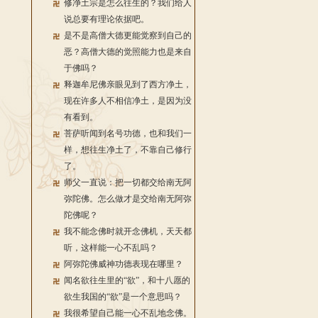
修净土宗是怎么往生的？我们给人
说总要有理论依据吧。
是不是高僧大德更能觉察到自己的
恶？高僧大德的觉照能力也是来自
于佛吗？
释迦牟尼佛亲眼见到了西方净土，
现在许多人不相信净土，是因为没
有看到。
菩萨听闻到名号功德，也和我们一
样，想往生净土了，不靠自己修行
了。
师父一直说：把一切都交给南无阿
弥陀佛。怎么做才是交给南无阿弥
陀佛呢？
我不能念佛时就开念佛机，天天都
听，这样能一心不乱吗？
阿弥陀佛威神功德表现在哪里？
闻名欲往生里的“欲”，和十八愿的
欲生我国的“欲”是一个意思吗？
我很希望自己能一心不乱地念佛。