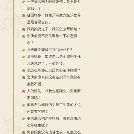
一声称念南无阿弥陀佛，是不是万
法归一？
佛国很多，好像只有西方极乐世界
是最容易去的。
我妈妈要走了，我们怎么帮助她？
念佛前要不要先调整一下心态再
念？
凡夫能不能修行到“无分别”？
某法师说：知道自己是个罪恶生死
凡夫就好了，不必外传。
我怎么能够让自己的心清净些呢？
念佛多少真的没有差别吗？我总有
点想不通。
人的性别、相貌也是随业力变化而
不同吧？
依靠自己修行的力量了生死的人也
还是有的吧？
要信愿念佛才能得救，没有念佛怎
么能往生呢？
阿弥陀佛没有成佛之前，众生怎么