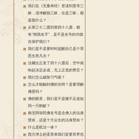
我们在《无量寿经》里读到普等三
昧，清净解脱三昧，住是三昧，都
是指什么？
从第三十二愿到第四十八愿，都
有“闻我名字”，是不是名号的功德
在保护我们？
我们是不是要时时提醒自己是个罪
恶生死凡夫？
法藏比丘发了四十八愿后，空中就
响起决定必成，无上正觉的赞言？
我们怎么破除习气呢？
怎么才能触到佛的光明？是要理解
佛恩吗？
佛的眼里，我们是不是微不足道如
同一只蚂蚁？
南无阿弥陀佛名号是念佛人的法身
慧命，还是十方众生的法身慧命？
什么是机法一体？
西方净土的圣贤来我们娑婆世界也