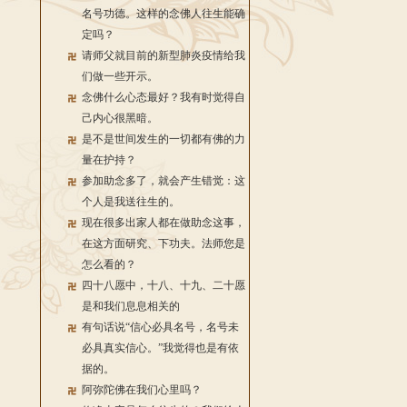
名号功德。这样的念佛人往生能确
定吗？
请师父就目前的新型肺炎疫情给我
们做一些开示。
念佛什么心态最好？我有时觉得自
己内心很黑暗。
是不是世间发生的一切都有佛的力
量在护持？
参加助念多了，就会产生错觉：这
个人是我送往生的。
现在很多出家人都在做助念这事，
在这方面研究、下功夫。法师您是
怎么看的？
四十八愿中，十八、十九、二十愿
是和我们息息相关的
有句话说“信心必具名号，名号未
必具真实信心。”我觉得也是有依
据的。
阿弥陀佛在我们心里吗？