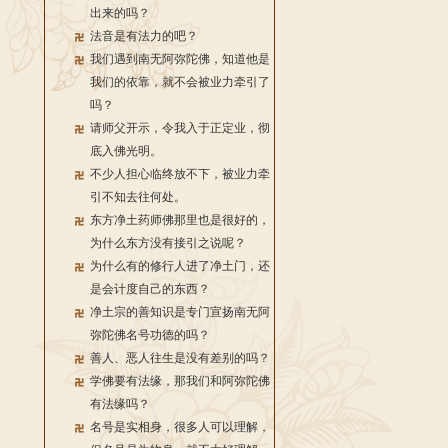
出来的吗？
法音是有法力的吧？
我们遇到南无阿弥陀佛，知道他是
我们的依靠，就不会被业力牵引了
吗？
请师父开示，令我入于正定业，彻
底入佛光明。
不少人担心临终放不下，被业力牵
引不知去往何处。
东方净土药师佛那里也是很好的，
为什么东方没有接引之说呢？
为什么有的修行人进了净土门，还
是会计度自己的东西？
净土宗的善知识是专门宣扬南无阿
弥陀佛名号功德的吗？
善人、恶人往生是没有差别的吗？
学佛要有法缘，那我们和阿弥陀佛
有法缘吗？
名号是实相身，很多人可以理解，