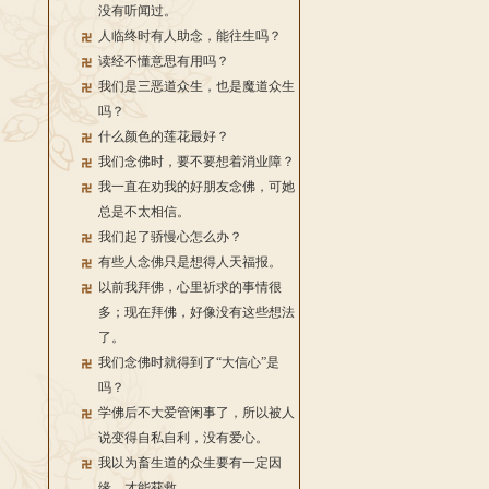
没有听闻过。
人临终时有人助念，能往生吗？
读经不懂意思有用吗？
我们是三恶道众生，也是魔道众生
吗？
什么颜色的莲花最好？
我们念佛时，要不要想着消业障？
我一直在劝我的好朋友念佛，可她
总是不太相信。
我们起了骄慢心怎么办？
有些人念佛只是想得人天福报。
以前我拜佛，心里祈求的事情很
多；现在拜佛，好像没有这些想法
了。
我们念佛时就得到了“大信心”是
吗？
学佛后不大爱管闲事了，所以被人
说变得自私自利，没有爱心。
我以为畜生道的众生要有一定因
缘，才能获救。