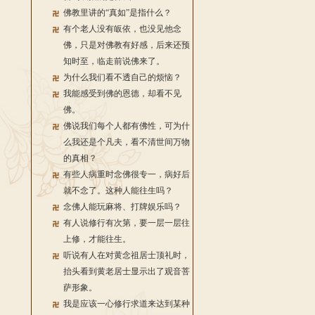
佛教里讲的“真如”是指什么？
有个老人没有皈依，也没见他念
佛，只是对佛教有好感，后来还预
知时至，临走前说佛来了。
为什么我们看不透自己的烦恼？
我能感受到佛的恩德，却看不见
佛。
佛说我们每个人都有佛性，可为什
么我还是个凡夫，看不清世间万物
的真相？
有些人病重时念佛很专一，病好后
就不念了。这种人能往生吗？
念佛人能玩麻将、打牌娱乐吗？
有人说修行有次第，要一层一层往
上修，才能往生。
听说有人在对黄念祖居士顶礼时，
抬头看到黄老居士显示出了观音菩
萨形象。
我是应该一心修行求道来达到某种