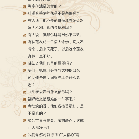
禅宗传法是怎样的？
挂观音菩萨的像是不是杂修啊？
有人说，把不要的佛像放寺院会对
家人不利。真的是这样吗？
有人说，佩戴佛牌是对佛不恭敬。
有位莲友劝一位病人念佛，病人不
肯念，后来病死了。以后这个莲友
身体一直不好。
佛知道我们心里的愿望吗？
要门、弘愿门是善导大师提出来
的，修圣道，回归净土是什么意
思？
往生者会发出什么信号吗？
翻译经文是很难的一件事吧？
寺院烧的香，他们说檀香最好。是
不是真的？
极乐世界有黄金、宝树装点，这能
让人清净吗？
我们念佛时就得到了“大信心”是