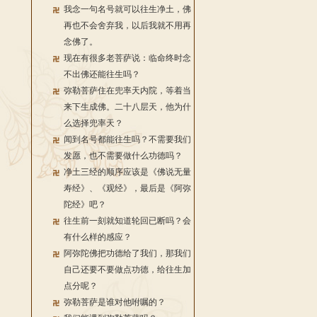
我念一句名号就可以往生净土，佛
再也不会舍弃我，以后我就不用再
念佛了。
现在有很多老菩萨说：临命终时念
不出佛还能往生吗？
弥勒菩萨住在兜率天内院，等着当
来下生成佛。二十八层天，他为什
么选择兜率天？
闻到名号都能往生吗？不需要我们
发愿，也不需要做什么功德吗？
净土三经的顺序应该是《佛说无量
寿经》、《观经》，最后是《阿弥
陀经》吧？
往生前一刻就知道轮回已断吗？会
有什么样的感应？
阿弥陀佛把功德给了我们，那我们
自己还要不要做点功德，给往生加
点分呢？
弥勒菩萨是谁对他咐嘱的？