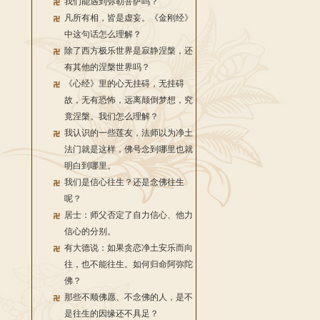
我们能遇到弥勒菩萨吗？
凡所有相，皆是虚妄。《金刚经》
中这句话怎么理解？
除了西方极乐世界是寂静涅槃，还
有其他的涅槃世界吗？
《心经》里的心无挂碍，无挂碍
故，无有恐怖，远离颠倒梦想，究
竟涅槃。我们怎么理解？
我认识的一些莲友，法师以为净土
法门就是这样，佛号念到哪里也就
明白到哪里。
我们是信心往生？还是念佛往生
呢？
居士：师父否定了自力信心、他力
信心的分别。
有大德说：如果贪恋净土安乐而向
往，也不能往生。如何归命阿弥陀
佛？
那些不顺佛愿、不念佛的人，是不
是往生的因缘还不具足？