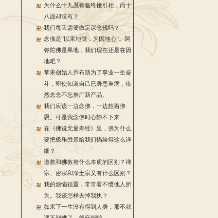
为什么十九愿有临终接引相，而十
八愿却没有？
我们每天需要做定课念佛吗？
念佛是“以果地觉，为因地心”。阿
弥陀佛是果地，我们现在还是在因
地吧？
苹果创始人乔布斯为了事业一生奋
斗，即使知道自己已身患重病，依
然念念不忘推广新产品。
我们应该一边念佛，一边想着佛
恩。可是我念佛时心静不下来……
在《佛说无量寿经》里，佛为什么
要把极乐胜景给我们描绘得这么详
细？
道教和佛教有什么本质的区别？禅
宗、密宗和净土宗又有什么区别？
我的烦恼很重，常常看不惯他人所
为。我该怎样去掉我执？
如果下一生没有得到人身，那不就