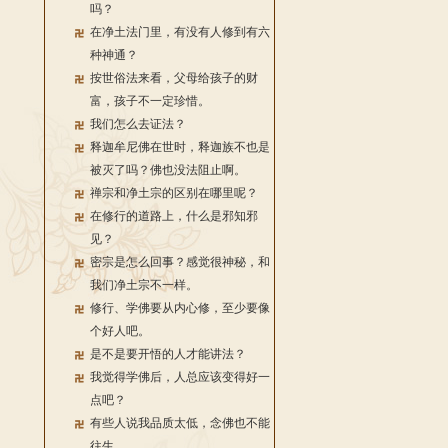
吗？
在净土法门里，有没有人修到有六
种神通？
按世俗法来看，父母给孩子的财
富，孩子不一定珍惜。
我们怎么去证法？
释迦牟尼佛在世时，释迦族不也是
被灭了吗？佛也没法阻止啊。
禅宗和净土宗的区别在哪里呢？
在修行的道路上，什么是邪知邪
见？
密宗是怎么回事？感觉很神秘，和
我们净土宗不一样。
修行、学佛要从内心修，至少要像
个好人吧。
是不是要开悟的人才能讲法？
我觉得学佛后，人总应该变得好一
点吧？
有些人说我品质太低，念佛也不能
往生。