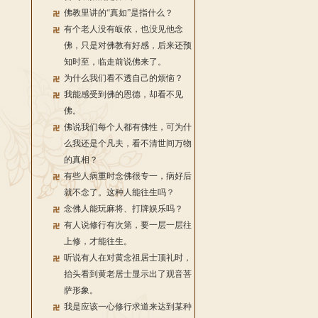
佛教里讲的“真如”是指什么？
有个老人没有皈依，也没见他念
佛，只是对佛教有好感，后来还预
知时至，临走前说佛来了。
为什么我们看不透自己的烦恼？
我能感受到佛的恩德，却看不见
佛。
佛说我们每个人都有佛性，可为什
么我还是个凡夫，看不清世间万物
的真相？
有些人病重时念佛很专一，病好后
就不念了。这种人能往生吗？
念佛人能玩麻将、打牌娱乐吗？
有人说修行有次第，要一层一层往
上修，才能往生。
听说有人在对黄念祖居士顶礼时，
抬头看到黄老居士显示出了观音菩
萨形象。
我是应该一心修行求道来达到某种