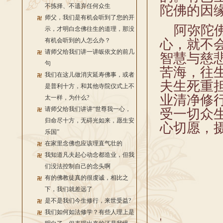
不拣择、不遗弃任何众生
陀佛的因
师父，我们是有机会听到了您的开
阿弥陀佛
示，才明白念佛往生的道理，那没
有机会听到的人怎么办？
心，就不
请师父给我们讲一讲皈依文的前几
智慧与慈
句
苦海，往
我们在这儿做消灾延寿佛事，或者
夫生死重
是普利十方，和其他寺院仪式上不
业清净修
太一样，为什么?
请师父给我们讲讲“世尊我一心，
受一切众
归命尽十方，无碍光如来，愿生安
心切愿，
乐国”
在家里念佛也应该理直气壮的
我知道凡夫起心动念都造业，但我
们没法控制自己的念头啊
有的佛教徒真的很虔诚，相比之
下，我们就差远了
是不是我们今生修行，来世受益?
我们如何如法修学？有些人理上是
'