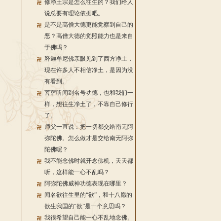
修净土宗是怎么往生的？我们给人
说总要有理论依据吧。
是不是高僧大德更能觉察到自己的
恶？高僧大德的觉照能力也是来自
于佛吗？
释迦牟尼佛亲眼见到了西方净土，
现在许多人不相信净土，是因为没
有看到。
菩萨听闻到名号功德，也和我们一
样，想往生净土了，不靠自己修行
了。
师父一直说：把一切都交给南无阿
弥陀佛。怎么做才是交给南无阿弥
陀佛呢？
我不能念佛时就开念佛机，天天都
听，这样能一心不乱吗？
阿弥陀佛威神功德表现在哪里？
闻名欲往生里的“欲”，和十八愿的
欲生我国的“欲”是一个意思吗？
我很希望自己能一心不乱地念佛。