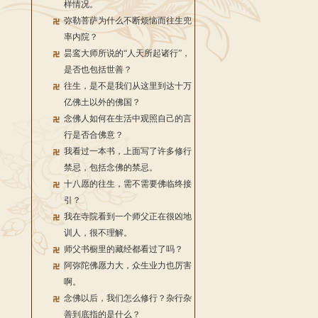
样情况。
弥勒菩萨为什么不断烦恼而往生兜
率内院？
昙鸾大师所说的“人天所起诸行”，
是否也包括世善？
往生，是不是我们从这里到达十万
亿佛土以外的佛国？
念佛人如何在生活中观照自己的言
行是否合佛意？
我看过一本书，上面写了许多修行
禁忌，包括念佛的禁忌。
十八愿的往生，需不需要佛临终接
引？
我在寺院看到一个师父正在很凶地
训人，很不理解。
师父书橱里的藏经都看过了吗？
阿弥陀佛愿力大，众生业力也厉害
啊。
念佛以后，我们怎么修行？杂行杂
善到底指的是什么？