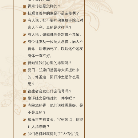
禅宗传法是怎样的？
挂观音菩萨的像是不是杂修啊？
有人说，把不要的佛像放寺院会对
家人不利。真的是这样吗？
有人说，佩戴佛牌是对佛不恭敬。
有位莲友劝一位病人念佛，病人不
肯念，后来病死了。以后这个莲友
身体一直不好。
佛知道我们心里的愿望吗？
要门、弘愿门是善导大师提出来
的，修圣道，回归净土是什么意
思？
往生者会发出什么信号吗？
翻译经文是很难的一件事吧？
寺院烧的香，他们说檀香最好。是
不是真的？
极乐世界有黄金、宝树装点，这能
让人清净吗？
我们念佛时就得到了“大信心”是