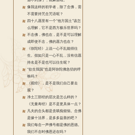
遇不到佛了，就麻烦啦。
像我这样的初学者，除了念佛，需
不需要持咒念咒语呢？
四十八愿里有一个“他方国土”该怎
么理解，它不是西方极乐世界吗？
不念佛，佛也在，是不是可以理解
成即使不念，佛的愿力也在？
《弥陀经》上说一心不乱能得往
生。假如只是一心不乱，没有信愿
持名是不是也可以往生呢？
“欲生我国”也是阿弥陀佛急切的呼
唤吗？
《观经》，是不是我们自己要去
观？
净土三部经的层次是怎么样的？
《无量寿经》是不是更具体一点？
凡夫的念头都是贪嗔痴烦恼。念佛
是缘十法界，是多多益善的吧？
我们每念一声佛号都是佛的恩德。
我们不念时佛恩还在吗？