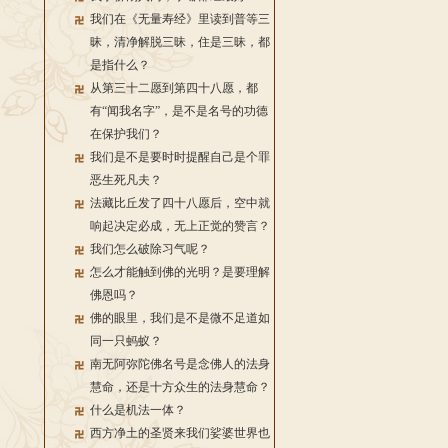
我们在《无量寿经》里读到普等三
昧，清净解脱三昧，住是三昧，都
是指什么？
从第三十二愿到第四十八愿，都
有“闻我名字”，是不是名号的功德
在保护我们？
我们是不是要时时提醒自己是个罪
恶生死凡夫？
法藏比丘发了四十八愿后，空中就
响起决定必成，无上正觉的赞言？
我们怎么破除习气呢？
怎么才能触到佛的光明？是要理解
佛恩吗？
佛的眼里，我们是不是微不足道如
同一只蚂蚁？
南无阿弥陀佛名号是念佛人的法身
慧命，还是十方众生的法身慧命？
什么是机法一体？
西方净土的圣贤来我们娑婆世界也