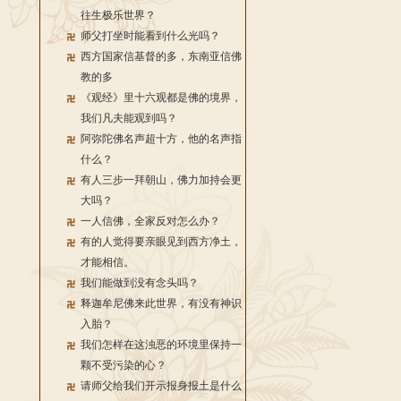
往生极乐世界？
师父打坐时能看到什么光吗？
西方国家信基督的多，东南亚信佛
教的多
《观经》里十六观都是佛的境界，
我们凡夫能观到吗？
阿弥陀佛名声超十方，他的名声指
什么？
有人三步一拜朝山，佛力加持会更
大吗？
一人信佛，全家反对怎么办？
有的人觉得要亲眼见到西方净土，
才能相信。
我们能做到没有念头吗？
释迦牟尼佛来此世界，有没有神识
入胎？
我们怎样在这浊恶的环境里保持一
颗不受污染的心？
请师父给我们开示报身报土是什么