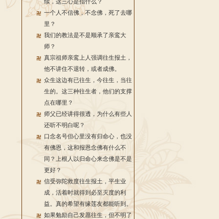
续，这三心是指什么？
一个人不信佛，不念佛，死了去哪
里？
我们的教法是不是顺承了亲鸾大
师？
真宗祖师亲鸾上人强调往生报土，
他不讲住不退转，或者成佛。
众生这边有已往生，今往生，当往
生的。这三种往生者，他们的支撑
点在哪里？
师父已经讲得很透，为什么有些人
还听不明白呢？
口念名号但心里没有归命心，也没
有佛恩，这和报恩念佛有什么不
同？上根人以归命心来念佛是不是
更好？
信受弥陀救度往生报土，平生业
成，活着时就得到必至灭度的利
益。真的希望有缘莲友都能听到。
如果勉励自己发愿往生，但不明了