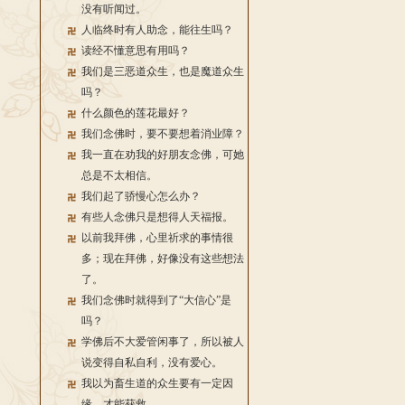
没有听闻过。
人临终时有人助念，能往生吗？
读经不懂意思有用吗？
我们是三恶道众生，也是魔道众生
吗？
什么颜色的莲花最好？
我们念佛时，要不要想着消业障？
我一直在劝我的好朋友念佛，可她
总是不太相信。
我们起了骄慢心怎么办？
有些人念佛只是想得人天福报。
以前我拜佛，心里祈求的事情很
多；现在拜佛，好像没有这些想法
了。
我们念佛时就得到了“大信心”是
吗？
学佛后不大爱管闲事了，所以被人
说变得自私自利，没有爱心。
我以为畜生道的众生要有一定因
缘，才能获救。