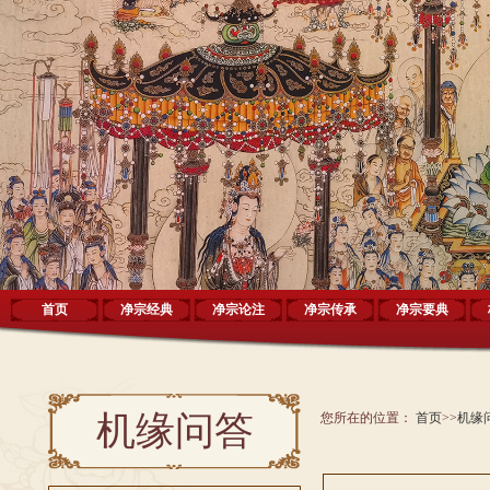
首页
净宗经典
净宗论注
净宗传承
净宗要典
机缘问答
您所在的位置：
首页
>>
机缘