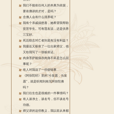
我们不能依任何人的本典为依据，
要依佛讲的才对，是吗？
念佛人会有什么境界呢？
我有个亲戚搞慈善，她希望我帮助
贫苦学生。可有莲友说，还是供养
三宝好。
死后助念对亡者到底有没有利益？
我最近又皈依了一位出家师父，他
又给我写了一张皈依证。
肉身菩萨能保存肉身不坏是怎么回
事呢？
有人对我说了一些烦恼事……
《阿弥陀经》里的“今发愿，当发
愿”，就是听闻到南无阿弥陀佛
吗？
我们往生也是很难的一件事情吗？
有人谈净土，谈名号，但不谈名号
功德。
师父讲的这些教义，我以前从来都