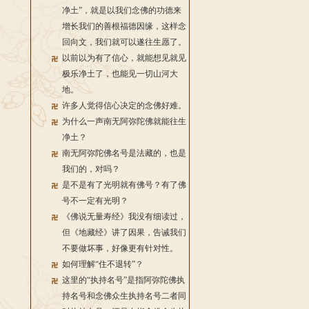
净土”，就是以我们念佛的功德来
增长我们的善根福德因缘，这样念
回向文，我们就可以遂往生愿了。
以前以为有了信心，就能想见就见
极乐净土了，也能见一切山河大
地。
许多人觉得信心决定的念佛好难。
为什么一声南无阿弥陀佛就能往生
净土？
南无阿弥陀佛名号是法藏的，也是
我们的，对吗？
是不是有了光明就有佛号？有了佛
号不一定有光明？
《佛说无量寿经》我没有细读过，
但《地藏经》讲了因果，告诫我们
不要做坏事，好像更有针对性。
如何理解“住不退转”？
这里的“执持名号”是指阿弥陀佛执
持名号和念佛众生执持名号二者同