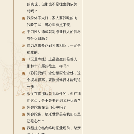
的表现，但那也不是往生的依凭，
对吗？
我身体不太好，家人要我吃的肉，
我吃了些。可心里有点不安。
学习性功德成就对净业行人的信愿
有什么帮助？
自力念佛要达到和佛相应，一定是
很难的。
《无量寿经》上品往生的是善人，
那和十八愿的往生一样吗？
《弥陀要解》念念相应念念佛，这
个境界很高，要慢慢修行才能到这
一步。
救度在佛那边是无条件的，但在我
们这边，是不是要达到某种状态？
阿弥陀佛在我们心中吗？
阿弥陀佛、极乐世界是在我们心里
还是心外？
我很担心临命终时恶业现前，怨亲