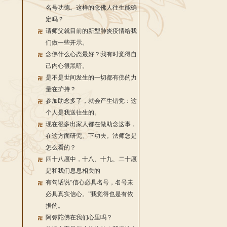
名号功德。这样的念佛人往生能确
定吗？
请师父就目前的新型肺炎疫情给我
们做一些开示。
念佛什么心态最好？我有时觉得自
己内心很黑暗。
是不是世间发生的一切都有佛的力
量在护持？
参加助念多了，就会产生错觉：这
个人是我送往生的。
现在很多出家人都在做助念这事，
在这方面研究、下功夫。法师您是
怎么看的？
四十八愿中，十八、十九、二十愿
是和我们息息相关的
有句话说“信心必具名号，名号未
必具真实信心。”我觉得也是有依
据的。
阿弥陀佛在我们心里吗？