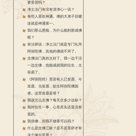
要受苦吗？
净土法门有没有清净心一说？
有些人喜欢神通。佛的大弟子目犍
连就是神通第一。
我们那么愚痴，为什么能刹那成佛
呢？
有法师说：净土法门就是专门礼拜
阿弥陀佛，其他的佛就不拜了。
念佛法门真的太好了。我一边干活
一边念佛，也能成就我的往生，太
容易了。
《阿弥陀经》里若有人已发愿、今
发愿、当发愿，欲生阿弥陀佛国
者。这里发愿是谁？
我该怎么念佛？每天念多少达标？
我对往生一事，心里其实还是没有
底的。
我供佛，但我不烧香可以吗？
什么是念佛三昧？是不是菩萨才有
这个缘分开显？