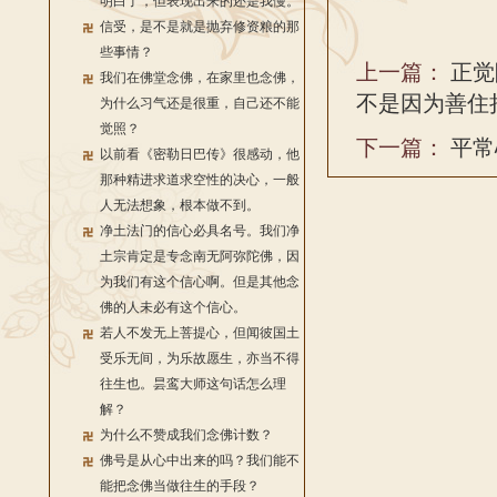
明白了，但表现出来的还是我慢。
信受，是不是就是抛弃修资粮的那
些事情？
上一篇：
正觉
我们在佛堂念佛，在家里也念佛，
不是因为善住
为什么习气还是很重，自己还不能
觉照？
下一篇：
平常
以前看《密勒日巴传》很感动，他
那种精进求道求空性的决心，一般
人无法想象，根本做不到。
净土法门的信心必具名号。我们净
土宗肯定是专念南无阿弥陀佛，因
为我们有这个信心啊。但是其他念
佛的人未必有这个信心。
若人不发无上菩提心，但闻彼国土
受乐无间，为乐故愿生，亦当不得
往生也。昙鸾大师这句话怎么理
解？
为什么不赞成我们念佛计数？
佛号是从心中出来的吗？我们能不
能把念佛当做往生的手段？