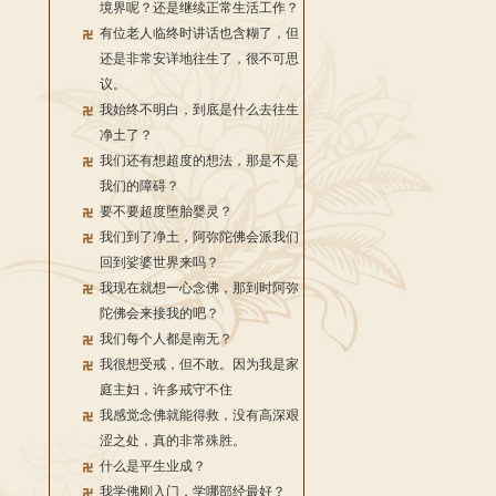
境界呢？还是继续正常生活工作？
有位老人临终时讲话也含糊了，但
还是非常安详地往生了，很不可思
议。
我始终不明白，到底是什么去往生
净土了？
我们还有想超度的想法，那是不是
我们的障碍？
要不要超度堕胎婴灵？
我们到了净土，阿弥陀佛会派我们
回到娑婆世界来吗？
我现在就想一心念佛，那到时阿弥
陀佛会来接我的吧？
我们每个人都是南无？
我很想受戒，但不敢。因为我是家
庭主妇，许多戒守不住
我感觉念佛就能得救，没有高深艰
涩之处，真的非常殊胜。
什么是平生业成？
我学佛刚入门，学哪部经最好？