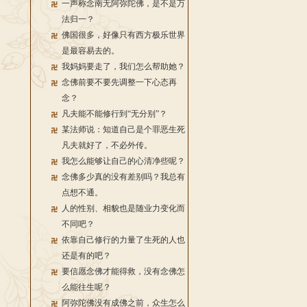
一声称念南无阿弥陀佛，是不是万
法归一？
佛国很多，好像只有西方极乐世界
是最容易去的。
我妈妈要走了，我们怎么帮助她？
念佛前要不要先调整一下心态再
念？
凡夫能不能修行到“无分别”？
某法师说：知道自己是个罪恶生死
凡夫就好了，不必外传。
我怎么能够让自己的心清净些呢？
念佛多少真的没有差别吗？我总有
点想不通。
人的性别、相貌也是随业力变化而
不同吧？
依靠自己修行的力量了生死的人也
还是有的吧？
要信愿念佛才能得救，没有念佛怎
么能往生呢？
阿弥陀佛没有成佛之前，众生怎么