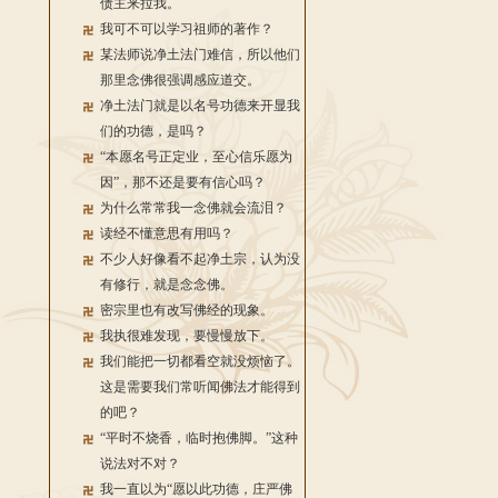
债主来拉我。
我可不可以学习祖师的著作？
某法师说净土法门难信，所以他们
那里念佛很强调感应道交。
净土法门就是以名号功德来开显我
们的功德，是吗？
“本愿名号正定业，至心信乐愿为
因”，那不还是要有信心吗？
为什么常常我一念佛就会流泪？
读经不懂意思有用吗？
不少人好像看不起净土宗，认为没
有修行，就是念念佛。
密宗里也有改写佛经的现象。
我执很难发现，要慢慢放下。
我们能把一切都看空就没烦恼了。
这是需要我们常听闻佛法才能得到
的吧？
“平时不烧香，临时抱佛脚。”这种
说法对不对？
我一直以为“愿以此功德，庄严佛