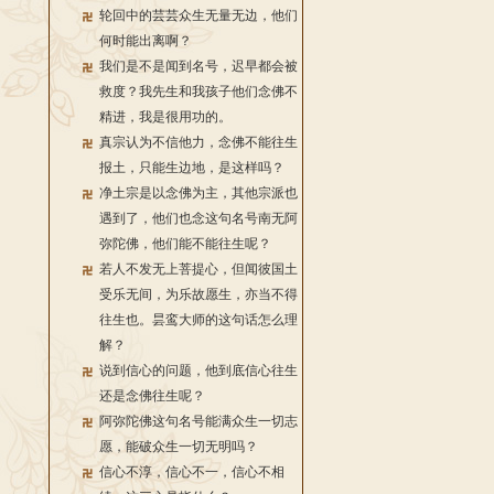
轮回中的芸芸众生无量无边，他们
何时能出离啊？
我们是不是闻到名号，迟早都会被
救度？我先生和我孩子他们念佛不
精进，我是很用功的。
真宗认为不信他力，念佛不能往生
报土，只能生边地，是这样吗？
净土宗是以念佛为主，其他宗派也
遇到了，他们也念这句名号南无阿
弥陀佛，他们能不能往生呢？
若人不发无上菩提心，但闻彼国土
受乐无间，为乐故愿生，亦当不得
往生也。昙鸾大师的这句话怎么理
解？
说到信心的问题，他到底信心往生
还是念佛往生呢？
阿弥陀佛这句名号能满众生一切志
愿，能破众生一切无明吗？
信心不淳，信心不一，信心不相