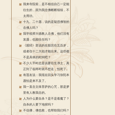
我来寺院前，是不相信自己一定能
往生的，因为我念佛断断续续，不
太用功。
十九、二十愿，说的是疑惑佛智的
念佛人吗？
我学祖师大德教人念佛，他们没有
发愿，也能往生吗？
《观经》里说的在胎宫住五百岁，
或者住十二大劫才能出来。这些都
不是具体的时间吧？
不少人平时总是说要往生净土，真
正到了临终时就不想走，怕死了。
有莲友说：我现在回头学习弥陀本
愿怕是来不及了。
我一直念文殊菩萨的心咒，那是梦
里有人教我念的。
人为什么要自杀？是不是着魔了？
自杀的人要下地狱吗？
不信佛，佛也救，也帮助我们吗？