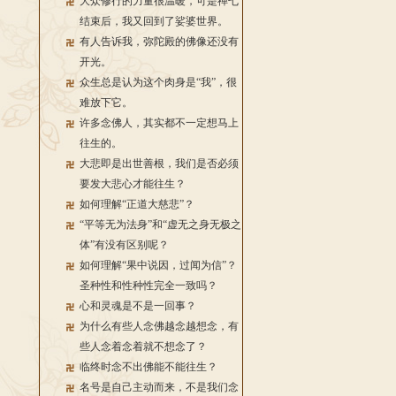
大众修行的力量很温暖，可是禅七
结束后，我又回到了娑婆世界。
有人告诉我，弥陀殿的佛像还没有
开光。
众生总是认为这个肉身是“我”，很
难放下它。
许多念佛人，其实都不一定想马上
往生的。
大悲即是出世善根，我们是否必须
要发大悲心才能往生？
如何理解“正道大慈悲”？
“平等无为法身”和“虚无之身无极之
体”有没有区别呢？
如何理解“果中说因，过闻为信”？
圣种性和性种性完全一致吗？
心和灵魂是不是一回事？
为什么有些人念佛越念越想念，有
些人念着念着就不想念了？
临终时念不出佛能不能往生？
名号是自己主动而来，不是我们念