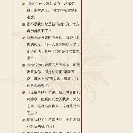
“真为生死，发菩提心。以深信
愿，求生净土。”我觉得要做到有
难度。
是不是我们都是被“唯除”的，十方
诸佛都救不了？
罪恶凡夫只要回心念佛，都能得到
佛的救度。那十八愿的唯除五逆，
诽谤正法，其中“唯除”是什么意思
呢？
阿弥陀佛的宏愿不是因果教，而是
佛要救你。但是如果把“唯除五
逆，诽谤正法”作为遮止来看，那
还是因果教了。
《无量寿经》里说：极乐世界的八
功德水，能听闻到空无我声，大慈
悲声，还有波罗蜜声，这都是什么
意思？
如果我犯了五逆谤法罪，十八愿就
不对我的机了吗？