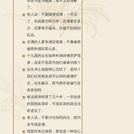
但名号是为物身，就不太好理解
了。
有人说：不能随便信佛，一旦信
了，你就要怎样怎样，念佛要念多
少，还要每天磕头，你做不到就别
乱信。
念佛的人要有感应很难，不像修禅
修密的感应那么多。
十九愿的众生临终时感得佛菩萨现
身，这是不是因为他们修诸功德？
往生净土就能明心见性了，是吗？
我们仅凭闻名就可以得到诸佛护
念，往生极乐，那与那些老修行还
有差别吗
有法师讲经讲了几十年，一开始讲
的我很欢喜听，可现在讲的就没法
听进去了。
有人说，不要讨论弥陀的法，因为
名号就是佛。
我曾经有过体悟，那也是一种信心