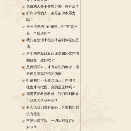
念佛的人要不要努力去行持善法？
听到佛号的人，都是依佛本愿力
吗？
三业清净的“净”和净土的“净”是不
是一个层次的？
我们在生活中很少体会到弥陀的恩
德。
科学的终极目标应该是和阿弥陀佛
的目标一致的吧？
是佛的回向，才有众生的称念，能
念也是阿弥陀佛的功德。
听说我们一天要念满三万声佛号，
往生才有把握。真的是这样吗？
观音菩萨救苦救难，我们遇到困难
可以念菩萨圣号吗？
有人说我们没有信心，所以我们都
没有往生。
不要诽谤正法，一切法都是好的，
对吗？