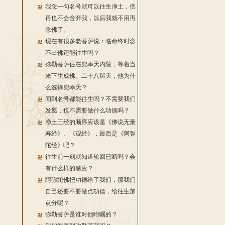
我念一句名号就可以往生净土，佛
再也不会舍弃我，以后我就不用再
念佛了。
现在有很多老菩萨说：临命终时念
不出佛还能往生吗？
弥勒菩萨住在兜率天内院，等着当
来下生成佛。二十八层天，他为什
么选择兜率天？
闻到名号都能往生吗？不需要我们
发愿，也不需要做什么功德吗？
净土三经的顺序应该是《佛说无量
寿经》、《观经》，最后是《阿弥
陀经》吧？
往生前一刻就知道轮回已断吗？会
有什么样的感应？
阿弥陀佛把功德给了我们，那我们
自己还要不要做点功德，给往生加
点分呢？
弥勒菩萨是谁对他咐嘱的？