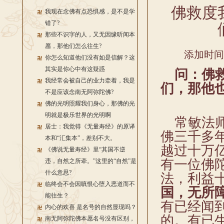
佛救度
我现在念佛有点恐惧感，是不是学
错了?
那些不识字的人，又无因缘听闻本
愿，那他们怎么往生?
添加时间：2
你怎么知道他们没有如是信解？这
其实是你心中有这疑惑
问：佛救
我经常会被自己的业力牵着，我是
们，那他
不是应该念南无阿弥陀佛?
佛的光明照耀我们身心，那佛的光
明就是极乐世界的光明啊
常敏法师
居士：我觉得《无量寿经》的原译
佛三千多
本和“汇集本”，差别不大。
越过十万
《佛说无量寿经》里“其国不逆
有一位佛
违，自然之所牵。”这里的“自然”是
什么意思?
法，利益
临终会不会因嗔恨心堕入恶道而不
国，无所
能往生？
有已经闻
内心的欢喜 是名号的自然显现吗？
的。有已
南无阿弥陀佛本愿名号没有区别，