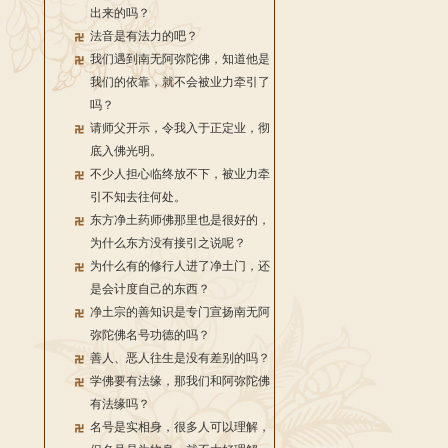
出来的吗？
法音是有法力的吧？
我们遇到南无阿弥陀佛，知道他是
我们的依靠，就不会被业力牵引了
吗？
请师父开示，令我入于正定业，彻
底入佛光明。
不少人担心临终放不下，被业力牵
引不知去往何处。
东方净土药师佛那里也是很好的，
为什么东方没有接引之说呢？
为什么有的修行人进了净土门，还
是会计度自己的东西？
净土宗的善知识是专门宣扬南无阿
弥陀佛名号功德的吗？
善人、恶人往生是没有差别的吗？
学佛要有法缘，那我们和阿弥陀佛
有法缘吗？
名号是实相身，很多人可以理解，