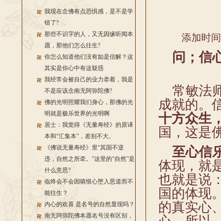
我现在念佛有点恐惧感，是不是学
错了?
那些不识字的人，又无因缘听闻本
添加时间：2
愿，那他们怎么往生?
问；信心
你怎么知道他们没有如是信解？这
其实是你心中有这疑惑
我经常会被自己的业力牵着，我是
常敏法师
不是应该念南无阿弥陀佛?
成就的。
佛的光明照耀我们身心，那佛的光
明就是极乐世界的光明啊
十方众生
居士：我觉得《无量寿经》的原译
国，这是
本和“汇集本”，差别不大。
《佛说无量寿经》里“其国不逆
至心信
违，自然之所牵。”这里的“自然”是
体现，就
什么意思?
也就是说
临终会不会因嗔恨心堕入恶道而不
国的体现
能往生？
的真实心
内心的欢喜 是名号的自然显现吗？
南无阿弥陀佛本愿名号没有区别，