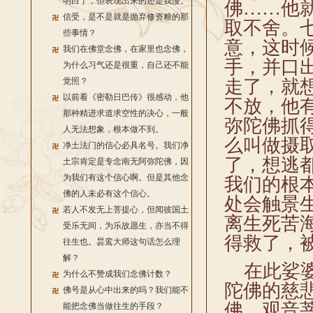
明白了，但表现出来的还是我慢。
佛……他
信受，是不是就是抛弃修资粮的那
取不舍。
些事情？
意，这时
我们在佛堂念佛，在家里也念佛，
手，并口
为什么习气还是很重，自己还不能
觉照？
走了，就
以前看《密勒日巴传》很感动，他
不放，他
那种精进求道求空性的决心，一般
弥陀佛抓
人无法想象，根本做不到。
么叫做摄
净土法门的信心必具名号。我们净
了，想逃
土宗肯定是专念南无阿弥陀佛，因
为我们有这个信心啊。但是其他念
我们的根
佛的人未必有这个信心。
处会触景
若人不发无上菩提心，但闻彼国土
离生死苦
受乐无间，为乐故愿生，亦当不得
得救了，
往生也。昙鸾大师这句话怎么理
解？
在此娑婆
为什么不赞成我们念佛计数？
陀佛的慈
佛号是从心中出来的吗？我们能不
佛、观音
能把念佛当做往生的手段？