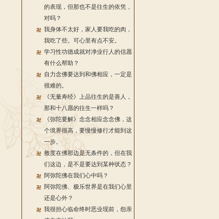
的表现，但那也不是往生的依凭，
对吗？
我身体不太好，家人要我吃的肉，
我吃了些。可心里有点不安。
学习性功德成就对净业行人的信愿
有什么帮助？
自力念佛要达到和佛相应，一定是
很难的。
《无量寿经》上品往生的是善人，
那和十八愿的往生一样吗？
《弥陀要解》念念相应念念佛，这
个境界很高，要慢慢修行才能到这
一步。
救度在佛那边是无条件的，但在我
们这边，是不是要达到某种状态？
阿弥陀佛在我们心中吗？
阿弥陀佛、极乐世界是在我们心里
还是心外？
我很担心临命终时恶业现前，怨亲