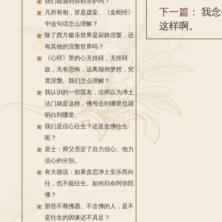
我们能遇到弥勒菩萨吗？
下一篇：
我念
凡所有相，皆是虚妄。《金刚经》
中这句话怎么理解？
这样啊。
除了西方极乐世界是寂静涅槃，还
有其他的涅槃世界吗？
《心经》里的心无挂碍，无挂碍
故，无有恐怖，远离颠倒梦想，究
竟涅槃。我们怎么理解？
我认识的一些莲友，法师以为净土
法门就是这样，佛号念到哪里也就
明白到哪里。
我们是信心往生？还是念佛往生
呢？
居士：师父否定了自力信心、他力
信心的分别。
有大德说：如果贪恋净土安乐而向
往，也不能往生。如何归命阿弥陀
佛？
那些不顺佛愿、不念佛的人，是不
是往生的因缘还不具足？