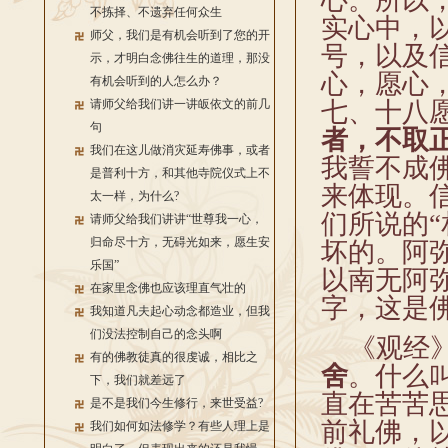
心。所以
不拣择、不遗弃任何众生
实心中，
师父，我们是有机会听到了您的开
号，以及
示，才明白念佛往生的道理，那没
心，愿心
有机会听到的人怎么办？
请师父给我们讲一讲皈依文的前几
七、十八
句
者，不取
我们在这儿做消灾延寿佛事，或者
我誓不成
是普利十方，和其他寺院仪式上不
来体现。
太一样，为什么?
们所说的
请师父给我们讲讲“世尊我一心，
归命尽十方，无碍光如来，愿生安
坏的。阿
乐国”
以南无阿
在家里念佛也应该理直气壮的
字，这是
我知道凡夫起心动念都造业，但我
们没法控制自己的念头啊
《观经》
有的佛教徒真的很虔诚，相比之
舍
。什么
下，我们就差远了
直在苦苦
是不是我们今生修行，来世受益?
前礼佛，
我们如何如法修学？有些人理上是