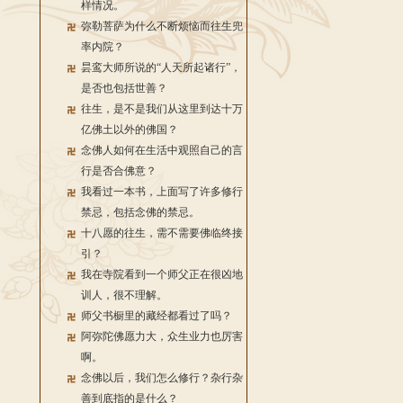
样情况。
弥勒菩萨为什么不断烦恼而往生兜
率内院？
昙鸾大师所说的“人天所起诸行”，
是否也包括世善？
往生，是不是我们从这里到达十万
亿佛土以外的佛国？
念佛人如何在生活中观照自己的言
行是否合佛意？
我看过一本书，上面写了许多修行
禁忌，包括念佛的禁忌。
十八愿的往生，需不需要佛临终接
引？
我在寺院看到一个师父正在很凶地
训人，很不理解。
师父书橱里的藏经都看过了吗？
阿弥陀佛愿力大，众生业力也厉害
啊。
念佛以后，我们怎么修行？杂行杂
善到底指的是什么？