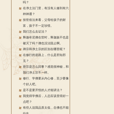
吗？
在净土法门里，有没有人修到有六
种神通？
按世俗法来看，父母给孩子的财
富，孩子不一定珍惜。
我们怎么去证法？
释迦牟尼佛在世时，释迦族不也是
被灭了吗？佛也没法阻止啊。
禅宗和净土宗的区别在哪里呢？
在修行的道路上，什么是邪知邪
见？
密宗是怎么回事？感觉很神秘，和
我们净土宗不一样。
修行、学佛要从内心修，至少要像
个好人吧。
是不是要开悟的人才能讲法？
我觉得学佛后，人总应该变得好一
点吧？
有些人说我品质太低，念佛也不能
往生。