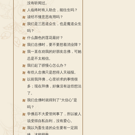
没有听闻过。
人临终时有人助念，能往生吗？
读经不懂意思有用吗？
我们是三恶道众生，也是魔道众生
吗？
什么颜色的莲花最好？
我们念佛时，要不要想着消业障？
我一直在劝我的好朋友念佛，可她
总是不太相信。
我们起了骄慢心怎么办？
有些人念佛只是想得人天福报。
以前我拜佛，心里祈求的事情很
多；现在拜佛，好像没有这些想法
了。
我们念佛时就得到了“大信心”是
吗？
学佛后不大爱管闲事了，所以被人
说变得自私自利，没有爱心。
我以为畜生道的众生要有一定因
缘，才能获救。