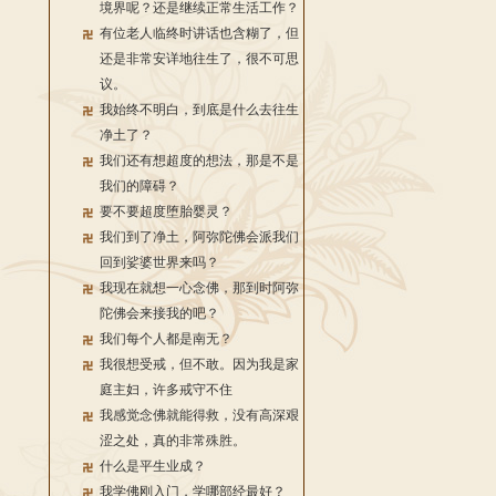
境界呢？还是继续正常生活工作？
有位老人临终时讲话也含糊了，但
还是非常安详地往生了，很不可思
议。
我始终不明白，到底是什么去往生
净土了？
我们还有想超度的想法，那是不是
我们的障碍？
要不要超度堕胎婴灵？
我们到了净土，阿弥陀佛会派我们
回到娑婆世界来吗？
我现在就想一心念佛，那到时阿弥
陀佛会来接我的吧？
我们每个人都是南无？
我很想受戒，但不敢。因为我是家
庭主妇，许多戒守不住
我感觉念佛就能得救，没有高深艰
涩之处，真的非常殊胜。
什么是平生业成？
我学佛刚入门，学哪部经最好？