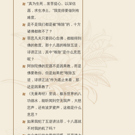
“真为生死，发菩提心。以深信
愿，求生净土。”我觉得要做到有
难度。
是不是我们都是被“唯除”的，十方
诸佛都救不了？
罪恶凡夫只要回心念佛，都能得到
佛的救度。那十八愿的唯除五逆，
诽谤正法，其中“唯除”是什么意思
呢？
阿弥陀佛的宏愿不是因果教，而是
佛要救你。但是如果把“唯除五
逆，诽谤正法”作为遮止来看，那
还是因果教了。
《无量寿经》里说：极乐世界的八
功德水，能听闻到空无我声，大慈
悲声，还有波罗蜜声，这都是什么
意思？
如果我犯了五逆谤法罪，十八愿就
不对我的机了吗？