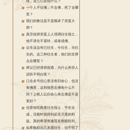
续，这三心是指什么？
一个人不信佛，不念佛，死了去哪
里？
我们的教法是不是顺承了亲鸾大
师？
真宗祖师亲鸾上人强调往生报土，
他不讲住不退转，或者成佛。
众生这边有已往生，今往生，当往
生的。这三种往生者，他们的支撑
点在哪里？
师父已经讲得很透，为什么有些人
还听不明白呢？
口念名号但心里没有归命心，也没
有佛恩，这和报恩念佛有什么不
同？上根人以归命心来念佛是不是
更好？
信受弥陀救度往生报土，平生业
成，活着时就得到必至灭度的利
益。真的希望有缘莲友都能听到。
如果勉励自己发愿往生，但不明了