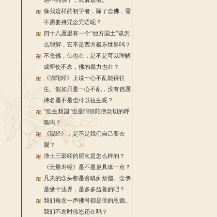
遇不到佛了，就麻烦啦。
像我这样的初学者，除了念佛，需
不需要持咒念咒语呢？
四十八愿里有一个“他方国土”该怎
么理解，它不是西方极乐世界吗？
不念佛，佛也在，是不是可以理解
成即使不念，佛的愿力也在？
《弥陀经》上说一心不乱能得往
生。假如只是一心不乱，没有信愿
持名是不是也可以往生呢？
“欲生我国”也是阿弥陀佛急切的呼
唤吗？
《观经》，是不是我们自己要去
观？
净土三部经的层次是怎么样的？
《无量寿经》是不是更具体一点？
凡夫的念头都是贪嗔痴烦恼。念佛
是缘十法界，是多多益善的吧？
我们每念一声佛号都是佛的恩德。
我们不念时佛恩还在吗？