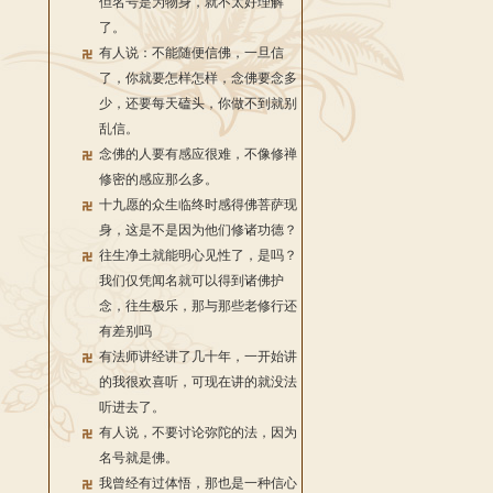
但名号是为物身，就不太好理解
了。
有人说：不能随便信佛，一旦信
了，你就要怎样怎样，念佛要念多
少，还要每天磕头，你做不到就别
乱信。
念佛的人要有感应很难，不像修禅
修密的感应那么多。
十九愿的众生临终时感得佛菩萨现
身，这是不是因为他们修诸功德？
往生净土就能明心见性了，是吗？
我们仅凭闻名就可以得到诸佛护
念，往生极乐，那与那些老修行还
有差别吗
有法师讲经讲了几十年，一开始讲
的我很欢喜听，可现在讲的就没法
听进去了。
有人说，不要讨论弥陀的法，因为
名号就是佛。
我曾经有过体悟，那也是一种信心