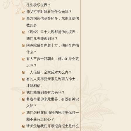
往生极乐世界？
师父打坐时能看到什么光吗？
西方国家信基督的多，东南亚信佛
教的多
《观经》里十六观都是佛的境界，
我们凡夫能观到吗？
阿弥陀佛名声超十方，他的名声指
什么？
有人三步一拜朝山，佛力加持会更
大吗？
一人信佛，全家反对怎么办？
有的人觉得要亲眼见到西方净土，
才能相信。
我们能做到没有念头吗？
释迦牟尼佛来此世界，有没有神识
入胎？
我们怎样在这浊恶的环境里保持一
颗不受污染的心？
请师父给我们开示报身报土是什么