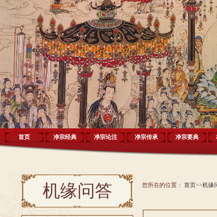
首页
净宗经典
净宗论注
净宗传承
净宗要典
机缘问答
您所在的位置：
首页
>>
机缘