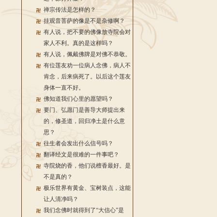
禅宗传法是怎样的？
挂观音菩萨的像是不是杂修啊？
有人说，把不要的佛像放寺院会对
家人不利。真的是这样吗？
有人说，佩戴佛牌是对佛不恭敬。
有位莲友劝一位病人念佛，病人不
肯念，后来病死了。以后这个莲友
身体一直不好。
佛知道我们心里的愿望吗？
要门、弘愿门是善导大师提出来
的，修圣道，回归净土是什么意
思？
往生者会发出什么信号吗？
翻译经文是很难的一件事吧？
寺院烧的香，他们说檀香最好。是
不是真的？
极乐世界有黄金、宝树装点，这能
让人清净吗？
我们念佛时就得到了“大信心”是