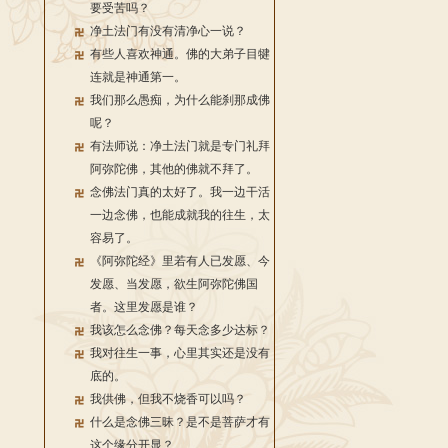
要受苦吗？
净土法门有没有清净心一说？
有些人喜欢神通。佛的大弟子目犍
连就是神通第一。
我们那么愚痴，为什么能刹那成佛
呢？
有法师说：净土法门就是专门礼拜
阿弥陀佛，其他的佛就不拜了。
念佛法门真的太好了。我一边干活
一边念佛，也能成就我的往生，太
容易了。
《阿弥陀经》里若有人已发愿、今
发愿、当发愿，欲生阿弥陀佛国
者。这里发愿是谁？
我该怎么念佛？每天念多少达标？
我对往生一事，心里其实还是没有
底的。
我供佛，但我不烧香可以吗？
什么是念佛三昧？是不是菩萨才有
这个缘分开显？