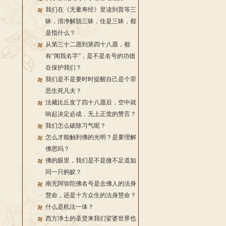
我们在《无量寿经》里读到普等三
昧，清净解脱三昧，住是三昧，都
是指什么？
从第三十二愿到第四十八愿，都
有“闻我名字”，是不是名号的功德
在保护我们？
我们是不是要时时提醒自己是个罪
恶生死凡夫？
法藏比丘发了四十八愿后，空中就
响起决定必成，无上正觉的赞言？
我们怎么破除习气呢？
怎么才能触到佛的光明？是要理解
佛恩吗？
佛的眼里，我们是不是微不足道如
同一只蚂蚁？
南无阿弥陀佛名号是念佛人的法身
慧命，还是十方众生的法身慧命？
什么是机法一体？
西方净土的圣贤来我们娑婆世界也