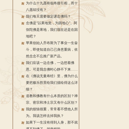
为什么十九愿有临终接引相，而十
八愿却没有？
我们每天需要做定课念佛吗？
念佛是“以果地觉，为因地心”。阿
弥陀佛是果地，我们现在还是在因
地吧？
苹果创始人乔布斯为了事业一生奋
斗，即使知道自己已身患重病，依
然念念不忘推广新产品。
我们应该一边念佛，一边想着佛
恩。可是我念佛时心静不下来……
在《佛说无量寿经》里，佛为什么
要把极乐胜景给我们描绘得这么详
细？
道教和佛教有什么本质的区别？禅
宗、密宗和净土宗又有什么区别？
我的烦恼很重，常常看不惯他人所
为。我该怎样去掉我执？
如果下一生没有得到人身，那不就