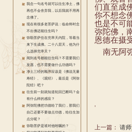
我念一句名号就可以往生净土，佛
们直至成
再也不会舍弃我，以后我就不用再
你不想念
念佛了。
也是不可
现在有很多老菩萨说：临命终时念
弥陀佛，
不出佛还能往生吗？
弥勒菩萨住在兜率天内院，等着当
恩德在摄
来下生成佛。二十八层天，他为什
南无阿弥
么选择兜率天？
闻到名号都能往生吗？不需要我们
发愿，也不需要做什么功德吗？
净土三经的顺序应该是《佛说无量
寿经》、《观经》，最后是《阿弥
陀经》吧？
往生前一刻就知道轮回已断吗？会
有什么样的感应？
阿弥陀佛把功德给了我们，那我们
'
自己还要不要做点功德，给往生加
点分呢？
弥勒菩萨是谁对他咐嘱的？
上一篇：
请师