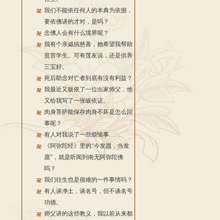
我们不能依任何人的本典为依据，
要依佛讲的才对，是吗？
念佛人会有什么境界呢？
我有个亲戚搞慈善，她希望我帮助
贫苦学生。可有莲友说，还是供养
三宝好。
死后助念对亡者到底有没有利益？
我最近又皈依了一位出家师父，他
又给我写了一张皈依证。
肉身菩萨能保存肉身不坏是怎么回
事呢？
有人对我说了一些烦恼事……
《阿弥陀经》里的“今发愿，当发
愿”，就是听闻到南无阿弥陀佛
吗？
我们往生也是很难的一件事情吗？
有人谈净土，谈名号，但不谈名号
功德。
师父讲的这些教义，我以前从来都