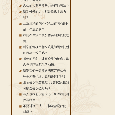
念佛的人要不要努力去行持善法？
听到佛号的人，都是依佛本愿力
吗？
三业清净的“净”和净土的“净”是不
是一个层次的？
我们在生活中很少体会到弥陀的恩
德。
科学的终极目标应该是和阿弥陀佛
的目标一致的吧？
是佛的回向，才有众生的称念，能
念也是阿弥陀佛的功德。
听说我们一天要念满三万声佛号，
往生才有把握。真的是这样吗？
观音菩萨救苦救难，我们遇到困难
可以念菩萨圣号吗？
有人说我们没有信心，所以我们都
没有往生。
不要诽谤正法，一切法都是好的，
对吗？