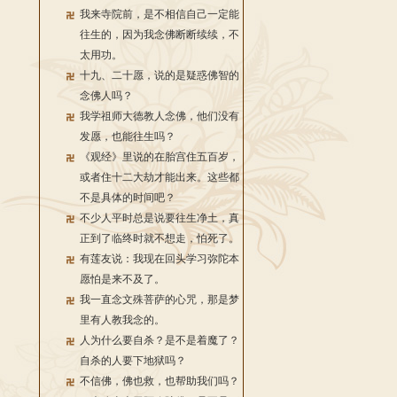
我来寺院前，是不相信自己一定能
往生的，因为我念佛断断续续，不
太用功。
十九、二十愿，说的是疑惑佛智的
念佛人吗？
我学祖师大德教人念佛，他们没有
发愿，也能往生吗？
《观经》里说的在胎宫住五百岁，
或者住十二大劫才能出来。这些都
不是具体的时间吧？
不少人平时总是说要往生净土，真
正到了临终时就不想走，怕死了。
有莲友说：我现在回头学习弥陀本
愿怕是来不及了。
我一直念文殊菩萨的心咒，那是梦
里有人教我念的。
人为什么要自杀？是不是着魔了？
自杀的人要下地狱吗？
不信佛，佛也救，也帮助我们吗？