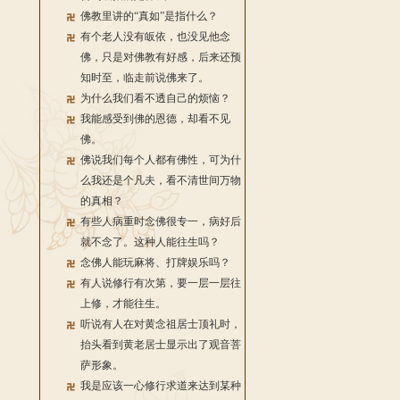
佛教里讲的“真如”是指什么？
有个老人没有皈依，也没见他念
佛，只是对佛教有好感，后来还预
知时至，临走前说佛来了。
为什么我们看不透自己的烦恼？
我能感受到佛的恩德，却看不见
佛。
佛说我们每个人都有佛性，可为什
么我还是个凡夫，看不清世间万物
的真相？
有些人病重时念佛很专一，病好后
就不念了。这种人能往生吗？
念佛人能玩麻将、打牌娱乐吗？
有人说修行有次第，要一层一层往
上修，才能往生。
听说有人在对黄念祖居士顶礼时，
抬头看到黄老居士显示出了观音菩
萨形象。
我是应该一心修行求道来达到某种