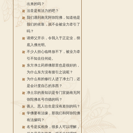
出来的吗？
法音是有法力的吧？
我们遇到南无阿弥陀佛，知道他是
我们的依靠，就不会被业力牵引了
吗？
请师父开示，令我入于正定业，彻
底入佛光明。
不少人担心临终放不下，被业力牵
引不知去往何处。
东方净土药师佛那里也是很好的，
为什么东方没有接引之说呢？
为什么有的修行人进了净土门，还
是会计度自己的东西？
净土宗的善知识是专门宣扬南无阿
弥陀佛名号功德的吗？
善人、恶人往生是没有差别的吗？
学佛要有法缘，那我们和阿弥陀佛
有法缘吗？
名号是实相身，很多人可以理解，