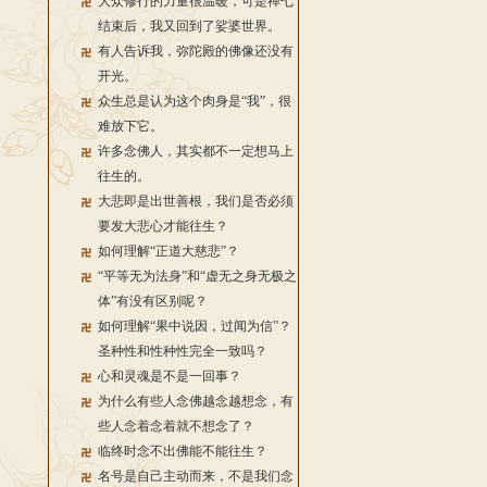
大众修行的力量很温暖，可是禅七
结束后，我又回到了娑婆世界。
有人告诉我，弥陀殿的佛像还没有
开光。
众生总是认为这个肉身是“我”，很
难放下它。
许多念佛人，其实都不一定想马上
往生的。
大悲即是出世善根，我们是否必须
要发大悲心才能往生？
如何理解“正道大慈悲”？
“平等无为法身”和“虚无之身无极之
体”有没有区别呢？
如何理解“果中说因，过闻为信”？
圣种性和性种性完全一致吗？
心和灵魂是不是一回事？
为什么有些人念佛越念越想念，有
些人念着念着就不想念了？
临终时念不出佛能不能往生？
名号是自己主动而来，不是我们念