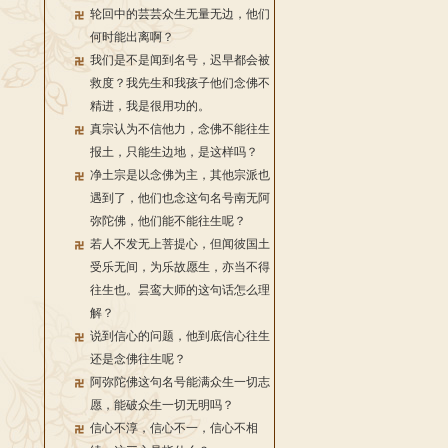
轮回中的芸芸众生无量无边，他们
何时能出离啊？
我们是不是闻到名号，迟早都会被
救度？我先生和我孩子他们念佛不
精进，我是很用功的。
真宗认为不信他力，念佛不能往生
报土，只能生边地，是这样吗？
净土宗是以念佛为主，其他宗派也
遇到了，他们也念这句名号南无阿
弥陀佛，他们能不能往生呢？
若人不发无上菩提心，但闻彼国土
受乐无间，为乐故愿生，亦当不得
往生也。昙鸾大师的这句话怎么理
解？
说到信心的问题，他到底信心往生
还是念佛往生呢？
阿弥陀佛这句名号能满众生一切志
愿，能破众生一切无明吗？
信心不淳，信心不一，信心不相