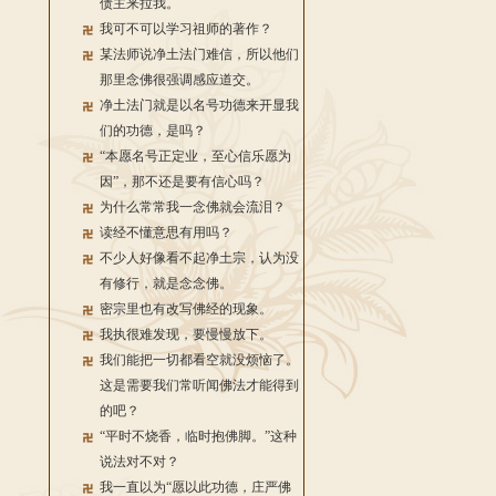
债主来拉我。
我可不可以学习祖师的著作？
某法师说净土法门难信，所以他们
那里念佛很强调感应道交。
净土法门就是以名号功德来开显我
们的功德，是吗？
“本愿名号正定业，至心信乐愿为
因”，那不还是要有信心吗？
为什么常常我一念佛就会流泪？
读经不懂意思有用吗？
不少人好像看不起净土宗，认为没
有修行，就是念念佛。
密宗里也有改写佛经的现象。
我执很难发现，要慢慢放下。
我们能把一切都看空就没烦恼了。
这是需要我们常听闻佛法才能得到
的吧？
“平时不烧香，临时抱佛脚。”这种
说法对不对？
我一直以为“愿以此功德，庄严佛