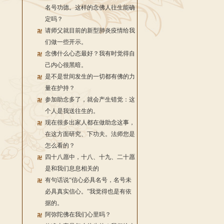
名号功德。这样的念佛人往生能确
定吗？
请师父就目前的新型肺炎疫情给我
们做一些开示。
念佛什么心态最好？我有时觉得自
己内心很黑暗。
是不是世间发生的一切都有佛的力
量在护持？
参加助念多了，就会产生错觉：这
个人是我送往生的。
现在很多出家人都在做助念这事，
在这方面研究、下功夫。法师您是
怎么看的？
四十八愿中，十八、十九、二十愿
是和我们息息相关的
有句话说“信心必具名号，名号未
必具真实信心。”我觉得也是有依
据的。
阿弥陀佛在我们心里吗？