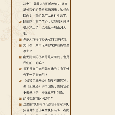
净土”，就是以我们念佛的功德来
增长我们的善根福德因缘，这样念
回向文，我们就可以遂往生愿了。
以前以为有了信心，就能想见就见
极乐净土了，也能见一切山河大
地。
许多人觉得信心决定的念佛好难。
为什么一声南无阿弥陀佛就能往生
净土？
南无阿弥陀佛名号是法藏的，也是
我们的，对吗？
是不是有了光明就有佛号？有了佛
号不一定有光明？
《佛说无量寿经》我没有细读过，
但《地藏经》讲了因果，告诫我们
不要做坏事，好像更有针对性。
如何理解“住不退转”？
这里的“执持名号”是指阿弥陀佛执
持名号和念佛众生执持名号二者同