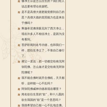
修净土宗是怎么往生的？我们给人
说总要有理论依据吧。
是不是高僧大德更能觉察到自己的
恶？高僧大德的觉照能力也是来自
于佛吗？
释迦牟尼佛亲眼见到了西方净土，
现在许多人不相信净土，是因为没
有看到。
菩萨听闻到名号功德，也和我们一
样，想往生净土了，不靠自己修行
了。
师父一直说：把一切都交给南无阿
弥陀佛。怎么做才是交给南无阿弥
陀佛呢？
我不能念佛时就开念佛机，天天都
听，这样能一心不乱吗？
阿弥陀佛威神功德表现在哪里？
闻名欲往生里的“欲”，和十八愿的
欲生我国的“欲”是一个意思吗？
我很希望自己能一心不乱地念佛。