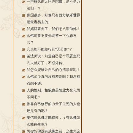
一声称念南无阿弥陀佛，是不是万
法归一？
佛国很多，好像只有西方极乐世界
是最容易去的。
我妈妈要走了，我们怎么帮助她？
念佛前要不要先调整一下心态再
念？
凡夫能不能修行到“无分别”？
某法师说：知道自己是个罪恶生死
凡夫就好了，不必外传。
我怎么能够让自己的心清净些呢？
念佛多少真的没有差别吗？我总有
点想不通。
人的性别、相貌也是随业力变化而
不同吧？
依靠自己修行的力量了生死的人也
还是有的吧？
要信愿念佛才能得救，没有念佛怎
么能往生呢？
阿弥陀佛没有成佛之前，众生怎么