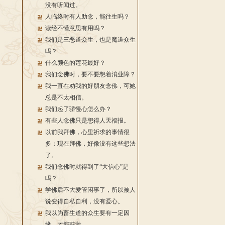
没有听闻过。
人临终时有人助念，能往生吗？
读经不懂意思有用吗？
我们是三恶道众生，也是魔道众生
吗？
什么颜色的莲花最好？
我们念佛时，要不要想着消业障？
我一直在劝我的好朋友念佛，可她
总是不太相信。
我们起了骄慢心怎么办？
有些人念佛只是想得人天福报。
以前我拜佛，心里祈求的事情很
多；现在拜佛，好像没有这些想法
了。
我们念佛时就得到了“大信心”是
吗？
学佛后不大爱管闲事了，所以被人
说变得自私自利，没有爱心。
我以为畜生道的众生要有一定因
缘，才能获救。