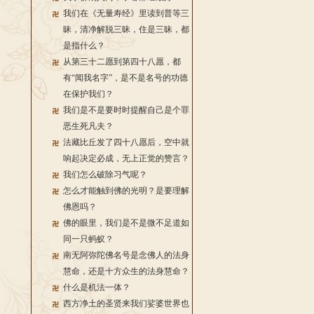
我们在《无量寿经》里读到普等三
昧，清净解脱三昧，住是三昧，都
是指什么？
从第三十二愿到第四十八愿，都
有“闻我名字”，是不是名号的功德
在保护我们？
我们是不是要时时提醒自己是个罪
恶生死凡夫？
法藏比丘发了四十八愿后，空中就
响起决定必成，无上正觉的赞言？
我们怎么破除习气呢？
怎么才能触到佛的光明？是要理解
佛恩吗？
佛的眼里，我们是不是微不足道如
同一只蚂蚁？
南无阿弥陀佛名号是念佛人的法身
慧命，还是十方众生的法身慧命？
什么是机法一体？
西方净土的圣贤来我们娑婆世界也