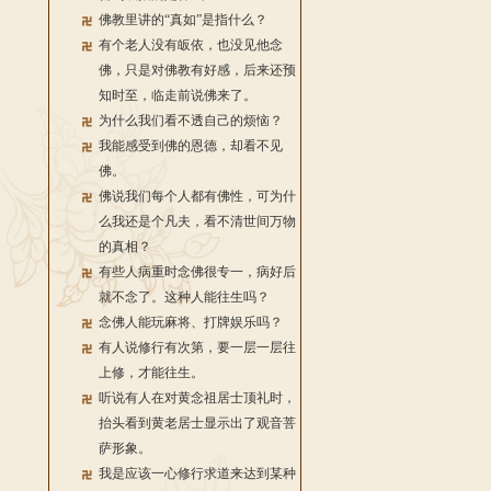
佛教里讲的“真如”是指什么？
有个老人没有皈依，也没见他念
佛，只是对佛教有好感，后来还预
知时至，临走前说佛来了。
为什么我们看不透自己的烦恼？
我能感受到佛的恩德，却看不见
佛。
佛说我们每个人都有佛性，可为什
么我还是个凡夫，看不清世间万物
的真相？
有些人病重时念佛很专一，病好后
就不念了。这种人能往生吗？
念佛人能玩麻将、打牌娱乐吗？
有人说修行有次第，要一层一层往
上修，才能往生。
听说有人在对黄念祖居士顶礼时，
抬头看到黄老居士显示出了观音菩
萨形象。
我是应该一心修行求道来达到某种