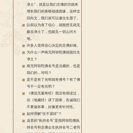
净土”，就是以我们念佛的功德来
增长我们的善根福德因缘，这样念
回向文，我们就可以遂往生愿了。
以前以为有了信心，就能想见就见
极乐净土了，也能见一切山河大
地。
许多人觉得信心决定的念佛好难。
为什么一声南无阿弥陀佛就能往生
净土？
南无阿弥陀佛名号是法藏的，也是
我们的，对吗？
是不是有了光明就有佛号？有了佛
号不一定有光明？
《佛说无量寿经》我没有细读过，
但《地藏经》讲了因果，告诫我们
不要做坏事，好像更有针对性。
如何理解“住不退转”？
这里的“执持名号”是指阿弥陀佛执
持名号和念佛众生执持名号二者同