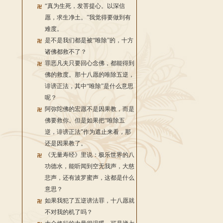
“真为生死，发菩提心。以深信
愿，求生净土。”我觉得要做到有
难度。
是不是我们都是被“唯除”的，十方
诸佛都救不了？
罪恶凡夫只要回心念佛，都能得到
佛的救度。那十八愿的唯除五逆，
诽谤正法，其中“唯除”是什么意思
呢？
阿弥陀佛的宏愿不是因果教，而是
佛要救你。但是如果把“唯除五
逆，诽谤正法”作为遮止来看，那
还是因果教了。
《无量寿经》里说：极乐世界的八
功德水，能听闻到空无我声，大慈
悲声，还有波罗蜜声，这都是什么
意思？
如果我犯了五逆谤法罪，十八愿就
不对我的机了吗？