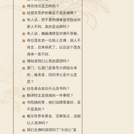
禅宗传法是怎样的？
挂观音菩萨的像是不是杂修啊？
有人说，把不要的佛像放寺院会对
家人不利。真的是这样吗？
有人说，佩戴佛牌是对佛不恭敬。
有位莲友劝一位病人念佛，病人不
肯念，后来病死了。以后这个莲友
身体一直不好。
佛知道我们心里的愿望吗？
要门、弘愿门是善导大师提出来
的，修圣道，回归净土是什么意
思？
往生者会发出什么信号吗？
翻译经文是很难的一件事吧？
寺院烧的香，他们说檀香最好。是
不是真的？
极乐世界有黄金、宝树装点，这能
让人清净吗？
我们念佛时就得到了“大信心”是