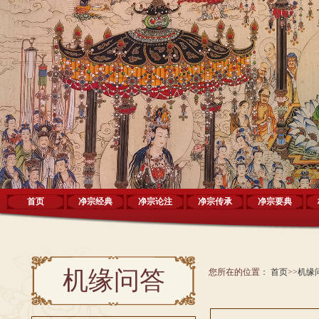
首页
净宗经典
净宗论注
净宗传承
净宗要典
机缘问答
您所在的位置：
首页
>>
机缘