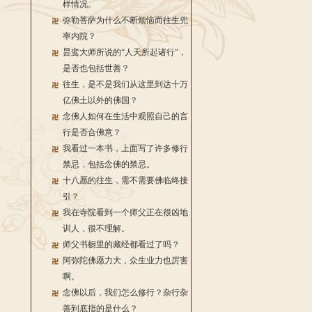
样情况。
弥勒菩萨为什么不断烦恼而往生兜
率内院？
昙鸾大师所说的“人天所起诸行”，
是否也包括世善？
往生，是不是我们从这里到达十万
亿佛土以外的佛国？
念佛人如何在生活中观照自己的言
行是否合佛意？
我看过一本书，上面写了许多修行
禁忌，包括念佛的禁忌。
十八愿的往生，需不需要佛临终接
引？
我在寺院看到一个师父正在很凶地
训人，很不理解。
师父书橱里的藏经都看过了吗？
阿弥陀佛愿力大，众生业力也厉害
啊。
念佛以后，我们怎么修行？杂行杂
善到底指的是什么？