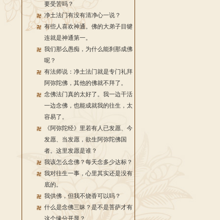
要受苦吗？
净土法门有没有清净心一说？
有些人喜欢神通。佛的大弟子目犍
连就是神通第一。
我们那么愚痴，为什么能刹那成佛
呢？
有法师说：净土法门就是专门礼拜
阿弥陀佛，其他的佛就不拜了。
念佛法门真的太好了。我一边干活
一边念佛，也能成就我的往生，太
容易了。
《阿弥陀经》里若有人已发愿、今
发愿、当发愿，欲生阿弥陀佛国
者。这里发愿是谁？
我该怎么念佛？每天念多少达标？
我对往生一事，心里其实还是没有
底的。
我供佛，但我不烧香可以吗？
什么是念佛三昧？是不是菩萨才有
这个缘分开显？