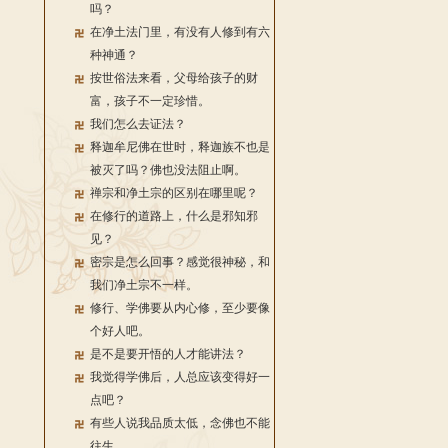
吗？
在净土法门里，有没有人修到有六
种神通？
按世俗法来看，父母给孩子的财
富，孩子不一定珍惜。
我们怎么去证法？
释迦牟尼佛在世时，释迦族不也是
被灭了吗？佛也没法阻止啊。
禅宗和净土宗的区别在哪里呢？
在修行的道路上，什么是邪知邪
见？
密宗是怎么回事？感觉很神秘，和
我们净土宗不一样。
修行、学佛要从内心修，至少要像
个好人吧。
是不是要开悟的人才能讲法？
我觉得学佛后，人总应该变得好一
点吧？
有些人说我品质太低，念佛也不能
往生。