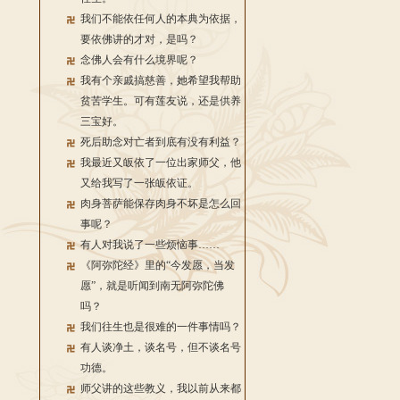
我们不能依任何人的本典为依据，
要依佛讲的才对，是吗？
念佛人会有什么境界呢？
我有个亲戚搞慈善，她希望我帮助
贫苦学生。可有莲友说，还是供养
三宝好。
死后助念对亡者到底有没有利益？
我最近又皈依了一位出家师父，他
又给我写了一张皈依证。
肉身菩萨能保存肉身不坏是怎么回
事呢？
有人对我说了一些烦恼事……
《阿弥陀经》里的“今发愿，当发
愿”，就是听闻到南无阿弥陀佛
吗？
我们往生也是很难的一件事情吗？
有人谈净土，谈名号，但不谈名号
功德。
师父讲的这些教义，我以前从来都