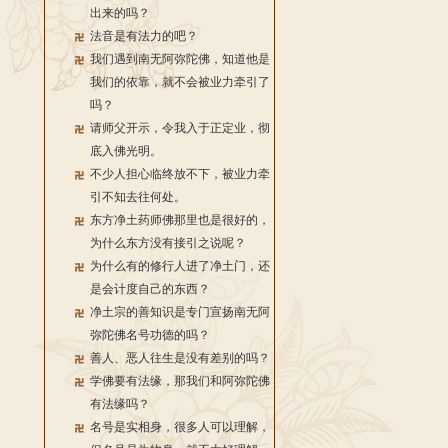
出来的吗？
法音是有法力的吧？
我们遇到南无阿弥陀佛，知道他是
我们的依靠，就不会被业力牵引了
吗？
请师父开示，令我入于正定业，彻
底入佛光明。
不少人担心临终放不下，被业力牵
引不知去往何处。
东方净土药师佛那里也是很好的，
为什么东方没有接引之说呢？
为什么有的修行人进了净土门，还
是会计度自己的东西？
净土宗的善知识是专门宣扬南无阿
弥陀佛名号功德的吗？
善人、恶人往生是没有差别的吗？
学佛要有法缘，那我们和阿弥陀佛
有法缘吗？
名号是实相身，很多人可以理解，