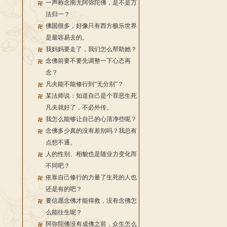
一声称念南无阿弥陀佛，是不是万
法归一？
佛国很多，好像只有西方极乐世界
是最容易去的。
我妈妈要走了，我们怎么帮助她？
念佛前要不要先调整一下心态再
念？
凡夫能不能修行到“无分别”？
某法师说：知道自己是个罪恶生死
凡夫就好了，不必外传。
我怎么能够让自己的心清净些呢？
念佛多少真的没有差别吗？我总有
点想不通。
人的性别、相貌也是随业力变化而
不同吧？
依靠自己修行的力量了生死的人也
还是有的吧？
要信愿念佛才能得救，没有念佛怎
么能往生呢？
阿弥陀佛没有成佛之前，众生怎么