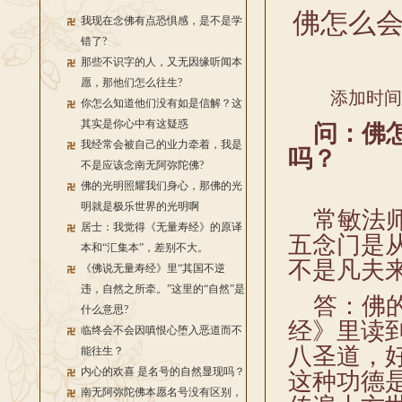
佛怎么
我现在念佛有点恐惧感，是不是学
错了?
那些不识字的人，又无因缘听闻本
愿，那他们怎么往生?
添加时间：2
你怎么知道他们没有如是信解？这
其实是你心中有这疑惑
问：佛怎
我经常会被自己的业力牵着，我是
吗？
不是应该念南无阿弥陀佛?
佛的光明照耀我们身心，那佛的光
明就是极乐世界的光明啊
常敏法师
居士：我觉得《无量寿经》的原译
五念门是
本和“汇集本”，差别不大。
不是凡夫
《佛说无量寿经》里“其国不逆
违，自然之所牵。”这里的“自然”是
答：佛的
什么意思?
经》里读
临终会不会因嗔恨心堕入恶道而不
八圣道，
能往生？
内心的欢喜 是名号的自然显现吗？
这种功德
南无阿弥陀佛本愿名号没有区别，