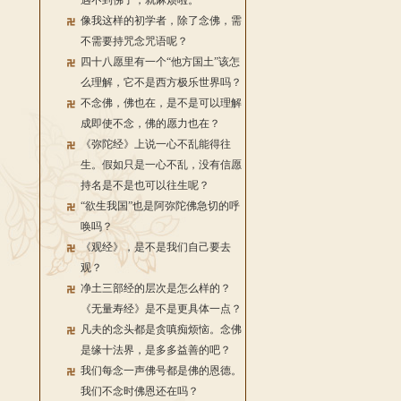
遇不到佛了，就麻烦啦。
像我这样的初学者，除了念佛，需
不需要持咒念咒语呢？
四十八愿里有一个“他方国土”该怎
么理解，它不是西方极乐世界吗？
不念佛，佛也在，是不是可以理解
成即使不念，佛的愿力也在？
《弥陀经》上说一心不乱能得往
生。假如只是一心不乱，没有信愿
持名是不是也可以往生呢？
“欲生我国”也是阿弥陀佛急切的呼
唤吗？
《观经》，是不是我们自己要去
观？
净土三部经的层次是怎么样的？
《无量寿经》是不是更具体一点？
凡夫的念头都是贪嗔痴烦恼。念佛
是缘十法界，是多多益善的吧？
我们每念一声佛号都是佛的恩德。
我们不念时佛恩还在吗？