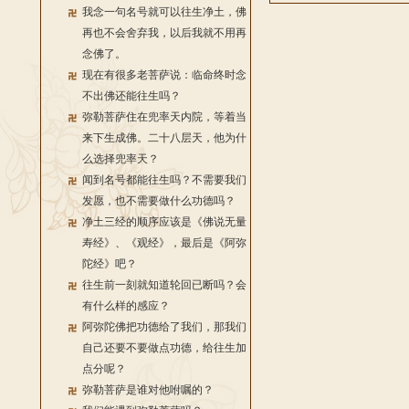
我念一句名号就可以往生净土，佛
再也不会舍弃我，以后我就不用再
念佛了。
现在有很多老菩萨说：临命终时念
不出佛还能往生吗？
弥勒菩萨住在兜率天内院，等着当
来下生成佛。二十八层天，他为什
么选择兜率天？
闻到名号都能往生吗？不需要我们
发愿，也不需要做什么功德吗？
净土三经的顺序应该是《佛说无量
寿经》、《观经》，最后是《阿弥
陀经》吧？
往生前一刻就知道轮回已断吗？会
有什么样的感应？
阿弥陀佛把功德给了我们，那我们
自己还要不要做点功德，给往生加
点分呢？
弥勒菩萨是谁对他咐嘱的？