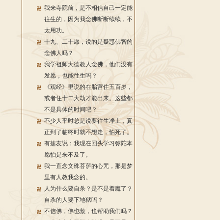
我来寺院前，是不相信自己一定能
往生的，因为我念佛断断续续，不
太用功。
十九、二十愿，说的是疑惑佛智的
念佛人吗？
我学祖师大德教人念佛，他们没有
发愿，也能往生吗？
《观经》里说的在胎宫住五百岁，
或者住十二大劫才能出来。这些都
不是具体的时间吧？
不少人平时总是说要往生净土，真
正到了临终时就不想走，怕死了。
有莲友说：我现在回头学习弥陀本
愿怕是来不及了。
我一直念文殊菩萨的心咒，那是梦
里有人教我念的。
人为什么要自杀？是不是着魔了？
自杀的人要下地狱吗？
不信佛，佛也救，也帮助我们吗？