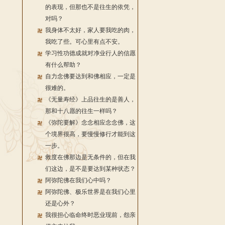
的表现，但那也不是往生的依凭，
对吗？
我身体不太好，家人要我吃的肉，
我吃了些。可心里有点不安。
学习性功德成就对净业行人的信愿
有什么帮助？
自力念佛要达到和佛相应，一定是
很难的。
《无量寿经》上品往生的是善人，
那和十八愿的往生一样吗？
《弥陀要解》念念相应念念佛，这
个境界很高，要慢慢修行才能到这
一步。
救度在佛那边是无条件的，但在我
们这边，是不是要达到某种状态？
阿弥陀佛在我们心中吗？
阿弥陀佛、极乐世界是在我们心里
还是心外？
我很担心临命终时恶业现前，怨亲