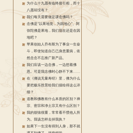
为什么十九愿有临终接引相，而十
八愿却没有？
我们每天需要做定课念佛吗？
念佛是“以果地觉，为因地心”。阿
弥陀佛是果地，我们现在还是在因
地吧？
苹果创始人乔布斯为了事业一生奋
斗，即使知道自己已身患重病，依
然念念不忘推广新产品。
我们应该一边念佛，一边想着佛
恩。可是我念佛时心静不下来……
在《佛说无量寿经》里，佛为什么
要把极乐胜景给我们描绘得这么详
细？
道教和佛教有什么本质的区别？禅
宗、密宗和净土宗又有什么区别？
我的烦恼很重，常常看不惯他人所
为。我该怎样去掉我执？
如果下一生没有得到人身，那不就