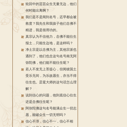
轮回中的芸芸众生无量无边，他们
何时能出离啊？
我们是不是闻到名号，迟早都会被
救度？我先生和我孩子他们念佛不
精进，我是很用功的。
真宗认为不信他力，念佛不能往生
报土，只能生边地，是这样吗？
净土宗是以念佛为主，其他宗派也
遇到了，他们也念这句名号南无阿
弥陀佛，他们能不能往生呢？
若人不发无上菩提心，但闻彼国土
受乐无间，为乐故愿生，亦当不得
往生也。昙鸾大师的这句话怎么理
解？
说到信心的问题，他到底信心往生
还是念佛往生呢？
阿弥陀佛这句名号能满众生一切志
愿，能破众生一切无明吗？
信心不淳，信心不一，信心不相