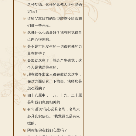
名号功德。这样的念佛人往生能确
定吗？
请师父就目前的新型肺炎疫情给我
们做一些开示。
念佛什么心态最好？我有时觉得自
己内心很黑暗。
是不是世间发生的一切都有佛的力
量在护持？
参加助念多了，就会产生错觉：这
个人是我送往生的。
现在很多出家人都在做助念这事，
在这方面研究、下功夫。法师您是
怎么看的？
四十八愿中，十八、十九、二十愿
是和我们息息相关的
有句话说“信心必具名号，名号未
必具真实信心。”我觉得也是有依
据的。
阿弥陀佛在我们心里吗？