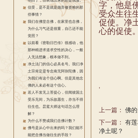
明白了，但表现出来的还是我慢。
字，他是
信受，是不是就是抛弃修资粮的那
受众生往
些事情？
促使。净
我们在佛堂念佛，在家里也念佛，
为什么习气还是很重，自己还不能
心的促使
觉照？
以前看《密勒日巴传》很感动，他
那种精进求道求空性的决心，一般
人无法想象，根本做不到。
净土法门的信心必具名号。我们净
土宗肯定是专念南无阿弥陀佛，因
为我们有这个信心啊。但是其他念
佛的人未必有这个信心。
'
若人不发无上菩提心，但闻彼国土
受乐无间，为乐故愿生，亦当不得
往生也。昙鸾大师这句话怎么理
上一篇：
佛的
解？
为什么不赞成我们念佛计数？
下一篇：
有莲
佛号是从心中出来的吗？我们能不
净土呢？
能把念佛当做往生的手段？