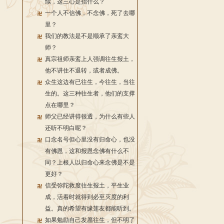
续，这三心是指什么？
一个人不信佛，不念佛，死了去哪
里？
我们的教法是不是顺承了亲鸾大
师？
真宗祖师亲鸾上人强调往生报土，
他不讲住不退转，或者成佛。
众生这边有已往生，今往生，当往
生的。这三种往生者，他们的支撑
点在哪里？
师父已经讲得很透，为什么有些人
还听不明白呢？
口念名号但心里没有归命心，也没
有佛恩，这和报恩念佛有什么不
同？上根人以归命心来念佛是不是
更好？
信受弥陀救度往生报土，平生业
成，活着时就得到必至灭度的利
益。真的希望有缘莲友都能听到。
如果勉励自己发愿往生，但不明了