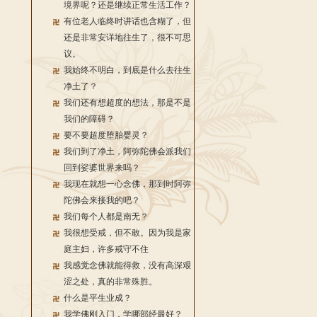
境界呢？还是继续正常生活工作？
有位老人临终时讲话也含糊了，但
还是非常安详地往生了，很不可思
议。
我始终不明白，到底是什么去往生
净土了？
我们还有想超度的想法，那是不是
我们的障碍？
要不要超度堕胎婴灵？
我们到了净土，阿弥陀佛会派我们
回到娑婆世界来吗？
我现在就想一心念佛，那到时阿弥
陀佛会来接我的吧？
我们每个人都是南无？
我很想受戒，但不敢。因为我是家
庭主妇，许多戒守不住
我感觉念佛就能得救，没有高深艰
涩之处，真的非常殊胜。
什么是平生业成？
我学佛刚入门，学哪部经最好？