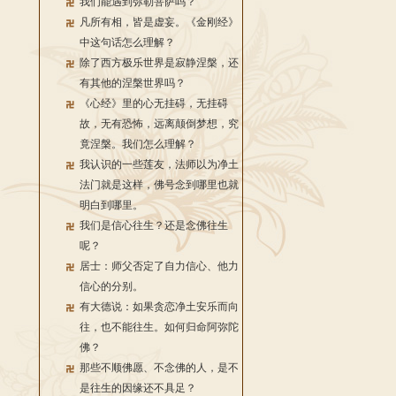
我们能遇到弥勒菩萨吗？
凡所有相，皆是虚妄。《金刚经》
中这句话怎么理解？
除了西方极乐世界是寂静涅槃，还
有其他的涅槃世界吗？
《心经》里的心无挂碍，无挂碍
故，无有恐怖，远离颠倒梦想，究
竟涅槃。我们怎么理解？
我认识的一些莲友，法师以为净土
法门就是这样，佛号念到哪里也就
明白到哪里。
我们是信心往生？还是念佛往生
呢？
居士：师父否定了自力信心、他力
信心的分别。
有大德说：如果贪恋净土安乐而向
往，也不能往生。如何归命阿弥陀
佛？
那些不顺佛愿、不念佛的人，是不
是往生的因缘还不具足？