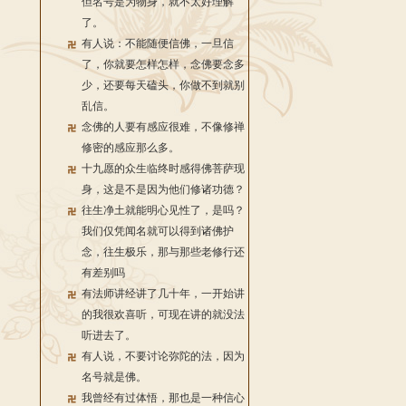
但名号是为物身，就不太好理解
了。
有人说：不能随便信佛，一旦信
了，你就要怎样怎样，念佛要念多
少，还要每天磕头，你做不到就别
乱信。
念佛的人要有感应很难，不像修禅
修密的感应那么多。
十九愿的众生临终时感得佛菩萨现
身，这是不是因为他们修诸功德？
往生净土就能明心见性了，是吗？
我们仅凭闻名就可以得到诸佛护
念，往生极乐，那与那些老修行还
有差别吗
有法师讲经讲了几十年，一开始讲
的我很欢喜听，可现在讲的就没法
听进去了。
有人说，不要讨论弥陀的法，因为
名号就是佛。
我曾经有过体悟，那也是一种信心