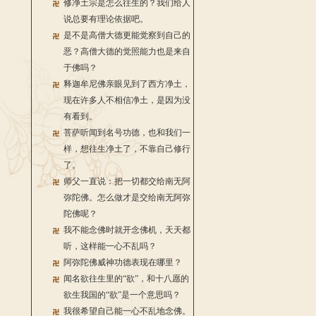
修净土宗是怎么往生的？我们给人
说总要有理论依据吧。
是不是高僧大德更能觉察到自己的
恶？高僧大德的觉照能力也是来自
于佛吗？
释迦牟尼佛亲眼见到了西方净土，
现在许多人不相信净土，是因为没
有看到。
菩萨听闻到名号功德，也和我们一
样，想往生净土了，不靠自己修行
了。
师父一直说：把一切都交给南无阿
弥陀佛。怎么做才是交给南无阿弥
陀佛呢？
我不能念佛时就开念佛机，天天都
听，这样能一心不乱吗？
阿弥陀佛威神功德表现在哪里？
闻名欲往生里的“欲”，和十八愿的
欲生我国的“欲”是一个意思吗？
我很希望自己能一心不乱地念佛。