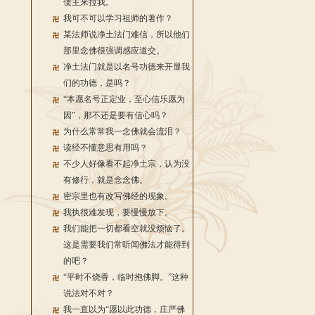
债主来拉我。
我可不可以学习祖师的著作？
某法师说净土法门难信，所以他们
那里念佛很强调感应道交。
净土法门就是以名号功德来开显我
们的功德，是吗？
“本愿名号正定业，至心信乐愿为
因”，那不还是要有信心吗？
为什么常常我一念佛就会流泪？
读经不懂意思有用吗？
不少人好像看不起净土宗，认为没
有修行，就是念念佛。
密宗里也有改写佛经的现象。
我执很难发现，要慢慢放下。
我们能把一切都看空就没烦恼了。
这是需要我们常听闻佛法才能得到
的吧？
“平时不烧香，临时抱佛脚。”这种
说法对不对？
我一直以为“愿以此功德，庄严佛