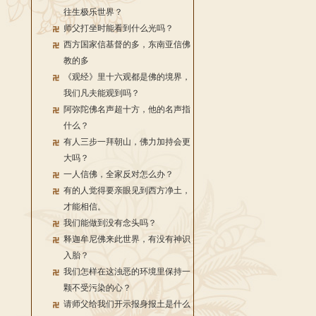
往生极乐世界？
师父打坐时能看到什么光吗？
西方国家信基督的多，东南亚信佛
教的多
《观经》里十六观都是佛的境界，
我们凡夫能观到吗？
阿弥陀佛名声超十方，他的名声指
什么？
有人三步一拜朝山，佛力加持会更
大吗？
一人信佛，全家反对怎么办？
有的人觉得要亲眼见到西方净土，
才能相信。
我们能做到没有念头吗？
释迦牟尼佛来此世界，有没有神识
入胎？
我们怎样在这浊恶的环境里保持一
颗不受污染的心？
请师父给我们开示报身报土是什么