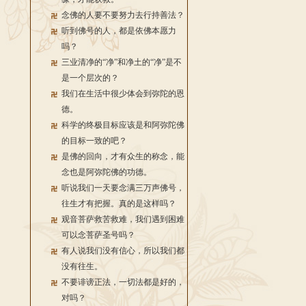
念佛的人要不要努力去行持善法？
听到佛号的人，都是依佛本愿力
吗？
三业清净的“净”和净土的“净”是不
是一个层次的？
我们在生活中很少体会到弥陀的恩
德。
科学的终极目标应该是和阿弥陀佛
的目标一致的吧？
是佛的回向，才有众生的称念，能
念也是阿弥陀佛的功德。
听说我们一天要念满三万声佛号，
往生才有把握。真的是这样吗？
观音菩萨救苦救难，我们遇到困难
可以念菩萨圣号吗？
有人说我们没有信心，所以我们都
没有往生。
不要诽谤正法，一切法都是好的，
对吗？