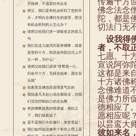
传遍十方
不拣择、不遗弃任何众生
佛念法念
师父，我们是有机会听到了您的开
陀，都是
示，才明白念佛往生的道理，那没
有机会听到的人怎么办？
切法门无
请师父给我们讲一讲皈依文的前几
设我得
句
者，不取
我们在这儿做消灾延寿佛事，或者
是普利十方，和其他寺院仪式上不
七愿。十
太一样，为什么?
宣说阿弥
请师父给我们讲讲“世尊我一心，
这都是来
归命尽十方，无碍光如来，愿生安
十方诸佛
乐国”
在家里念佛也应该理直气壮的
念佛难道
我知道凡夫起心动念都造业，但我
是佛力所
们没法控制自己的念头啊
德相应了
有的佛教徒真的很虔诚，相比之
愿相应呢
下，我们就差远了
以昙鸾大
是不是我们今生修行，来世受益?
我们如何如法修学？有些人理上是
彼如来名