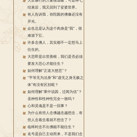
大众修行的力量很温暖，可是禅七
结束后，我又回到了娑婆世界。
有人告诉我，弥陀殿的佛像还没有
开光。
众生总是认为这个肉身是“我”，很
难放下它。
许多念佛人，其实都不一定想马上
往生的。
大悲即是出世善根，我们是否必须
要发大悲心才能往生？
如何理解“正道大慈悲”？
“平等无为法身”和“虚无之身无极之
体”有没有区别呢？
如何理解“果中说因，过闻为信”？
圣种性和性种性完全一致吗？
心和灵魂是不是一回事？
为什么有些人念佛越念越想念，有
些人念着念着就不想念了？
临终时念不出佛能不能往生？
名号是自己主动而来，不是我们念