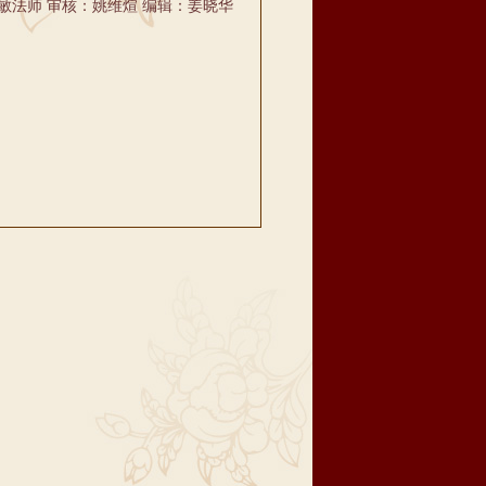
敏法师 审核：姚维煊 编辑：姜晓华