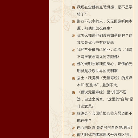
我现在念佛有点恐惧感，是不是学
错了?
那些不识字的人，又无因缘听闻本
愿，那他们怎么往生?
你怎么知道他们没有如是信解？这
其实是你心中有这疑惑
我经常会被自己的业力牵着，我是
不是应该念南无阿弥陀佛?
佛的光明照耀我们身心，那佛的光
明就是极乐世界的光明啊
居士：我觉得《无量寿经》的原译
本和“汇集本”，差别不大。
《佛说无量寿经》里“其国不逆
违，自然之所牵。”这里的“自然”是
什么意思?
临终会不会因嗔恨心堕入恶道而不
能往生？
内心的欢喜 是名号的自然显现吗？
南无阿弥陀佛本愿名号没有区别，