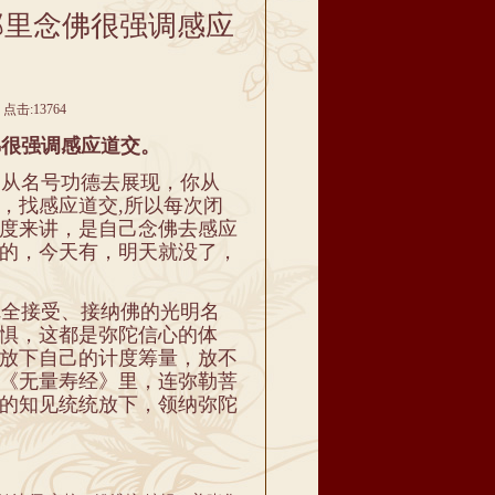
那里念佛很强调感应
点击:13764
很强调感应道交。
从名号功德去展现，你从
，找感应道交,所以每次闭
度来讲，是自己念佛去感应
的，今天有，明天就没了，
全接受、接纳佛的光明名
惧，这都是弥陀信心的体
放下自己的计度筹量，放不
《无量寿经》里，连弥勒菩
的知见统统放下，领纳弥陀