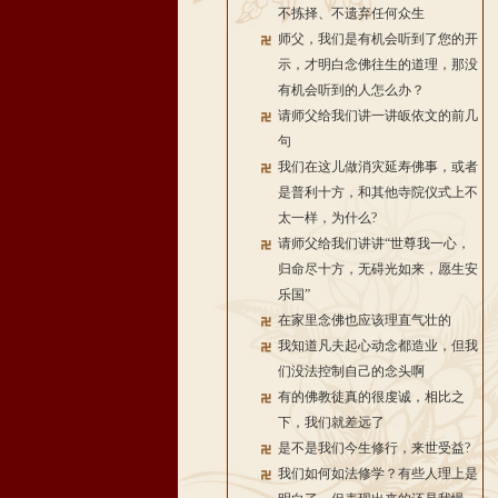
不拣择、不遗弃任何众生
师父，我们是有机会听到了您的开
示，才明白念佛往生的道理，那没
有机会听到的人怎么办？
请师父给我们讲一讲皈依文的前几
句
我们在这儿做消灾延寿佛事，或者
是普利十方，和其他寺院仪式上不
太一样，为什么?
请师父给我们讲讲“世尊我一心，
归命尽十方，无碍光如来，愿生安
乐国”
在家里念佛也应该理直气壮的
我知道凡夫起心动念都造业，但我
们没法控制自己的念头啊
有的佛教徒真的很虔诚，相比之
下，我们就差远了
是不是我们今生修行，来世受益?
我们如何如法修学？有些人理上是