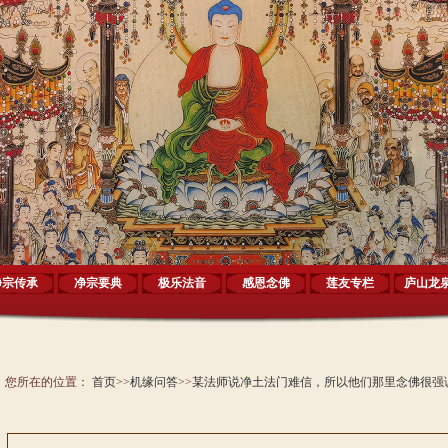
净宗传承
净宗要典
极乐法音
感恩念佛
莲友专栏
庐山龙
您所在的位置：
首页
>>
机缘问答
>>
某法师说净土法门难信，所以他们那里念佛很强