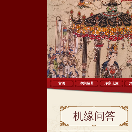
首页
净宗经典
净宗论注
机缘问答