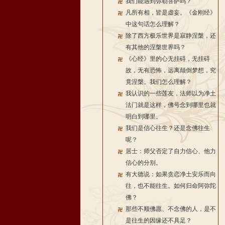
我们能遇到弥勒菩萨吗？
凡所有相，皆是虚妄。《金刚经》
中这句话怎么理解？
除了西方极乐世界是寂静涅槃，还
有其他的涅槃世界吗？
《心经》里的心无挂碍，无挂碍
故，无有恐怖，远离颠倒梦想，究
竟涅槃。我们怎么理解？
我认识的一些莲友，法师以为净土
法门就是这样，佛号念到哪里也就
明白到哪里。
我们是信心往生？还是念佛往生
呢？
居士：师父否定了自力信心、他力
信心的分别。
有大德说：如果贪恋净土安乐而向
往，也不能往生。如何归命阿弥陀
佛？
那些不顺佛愿、不念佛的人，是不
是往生的因缘还不具足？