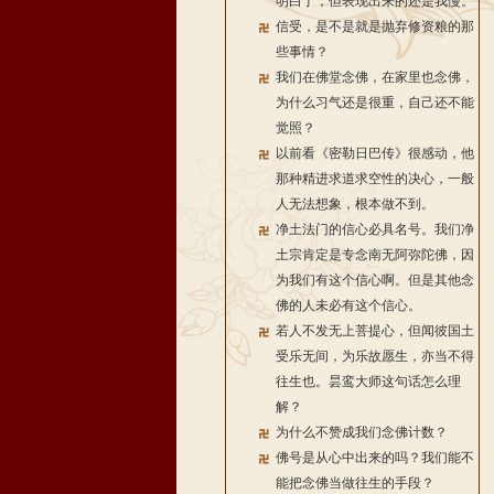
明白了，但表现出来的还是我慢。
信受，是不是就是抛弃修资粮的那
些事情？
我们在佛堂念佛，在家里也念佛，
为什么习气还是很重，自己还不能
觉照？
以前看《密勒日巴传》很感动，他
那种精进求道求空性的决心，一般
人无法想象，根本做不到。
净土法门的信心必具名号。我们净
土宗肯定是专念南无阿弥陀佛，因
为我们有这个信心啊。但是其他念
佛的人未必有这个信心。
若人不发无上菩提心，但闻彼国土
受乐无间，为乐故愿生，亦当不得
往生也。昙鸾大师这句话怎么理
解？
为什么不赞成我们念佛计数？
佛号是从心中出来的吗？我们能不
能把念佛当做往生的手段？