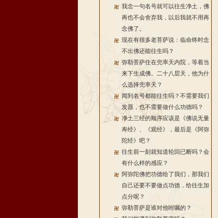
我念一句名号就可以往生净土，佛
再也不会舍弃我，以后我就不用再
念佛了。
现在有很多老菩萨说：临命终时念
不出佛还能往生吗？
弥勒菩萨住在兜率天内院，等着当
来下生成佛。二十八层天，他为什
么选择兜率天？
闻到名号都能往生吗？不需要我们
发愿，也不需要做什么功德吗？
净土三经的顺序应该是《佛说无量
寿经》、《观经》，最后是《阿弥
陀经》吧？
往生前一刻就知道轮回已断吗？会
有什么样的感应？
阿弥陀佛把功德给了我们，那我们
自己还要不要做点功德，给往生加
点分呢？
弥勒菩萨是谁对他咐嘱的？