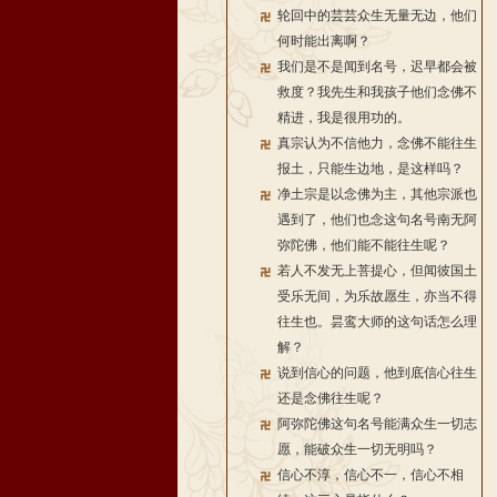
轮回中的芸芸众生无量无边，他们
何时能出离啊？
我们是不是闻到名号，迟早都会被
救度？我先生和我孩子他们念佛不
精进，我是很用功的。
真宗认为不信他力，念佛不能往生
报土，只能生边地，是这样吗？
净土宗是以念佛为主，其他宗派也
遇到了，他们也念这句名号南无阿
弥陀佛，他们能不能往生呢？
若人不发无上菩提心，但闻彼国土
受乐无间，为乐故愿生，亦当不得
往生也。昙鸾大师的这句话怎么理
解？
说到信心的问题，他到底信心往生
还是念佛往生呢？
阿弥陀佛这句名号能满众生一切志
愿，能破众生一切无明吗？
信心不淳，信心不一，信心不相