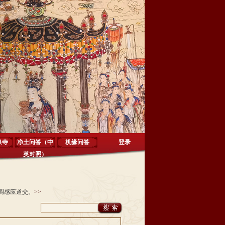
泉寺
净土问答（中
机缘问答
登录
英对照）
调感应道交。
>>