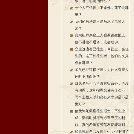
续，这三心是指什么？
一个人不信佛，不念佛，死了去哪
里？
我们的教法是不是顺承了亲鸾大
师？
真宗祖师亲鸾上人强调往生报土，
他不讲住不退转，或者成佛。
众生这边有已往生，今往生，当往
生的。这三种往生者，他们的支撑
点在哪里？
师父已经讲得很透，为什么有些人
还听不明白呢？
口念名号但心里没有归命心，也没
有佛恩，这和报恩念佛有什么不
同？上根人以归命心来念佛是不是
更好？
信受弥陀救度往生报土，平生业
成，活着时就得到必至灭度的利
益。真的希望有缘莲友都能听到。
如果勉励自己发愿往生，但不明了