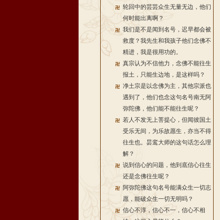
轮回中的芸芸众生无量无边，他们
何时能出离啊？
我们是不是闻到名号，迟早都会被
救度？我先生和我孩子他们念佛不
精进，我是很用功的。
真宗认为不信他力，念佛不能往生
报土，只能生边地，是这样吗？
净土宗是以念佛为主，其他宗派也
遇到了，他们也念这句名号南无阿
弥陀佛，他们能不能往生呢？
若人不发无上菩提心，但闻彼国土
受乐无间，为乐故愿生，亦当不得
往生也。昙鸾大师的这句话怎么理
解？
说到信心的问题，他到底信心往生
还是念佛往生呢？
阿弥陀佛这句名号能满众生一切志
愿，能破众生一切无明吗？
信心不淳，信心不一，信心不相