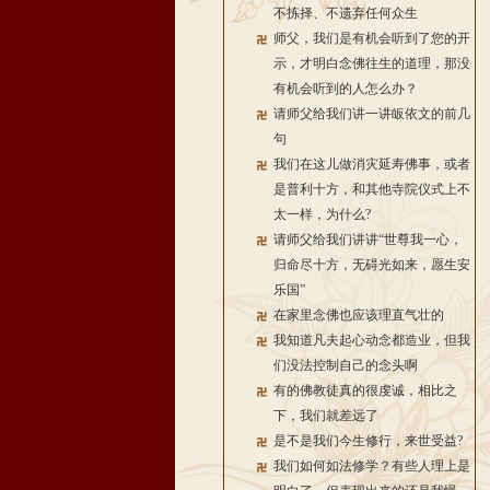
不拣择、不遗弃任何众生
师父，我们是有机会听到了您的开
示，才明白念佛往生的道理，那没
有机会听到的人怎么办？
请师父给我们讲一讲皈依文的前几
句
我们在这儿做消灾延寿佛事，或者
是普利十方，和其他寺院仪式上不
太一样，为什么?
请师父给我们讲讲“世尊我一心，
归命尽十方，无碍光如来，愿生安
乐国”
在家里念佛也应该理直气壮的
我知道凡夫起心动念都造业，但我
们没法控制自己的念头啊
有的佛教徒真的很虔诚，相比之
下，我们就差远了
是不是我们今生修行，来世受益?
我们如何如法修学？有些人理上是