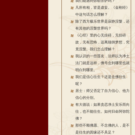
我们能遇到弥勒菩萨吗？
凡所有相，皆是虚妄。《金刚经》
中这句话怎么理解？
除了西方极乐世界是寂静涅槃，还
有其他的涅槃世界吗？
《心经》里的心无挂碍，无挂碍
故，无有恐怖，远离颠倒梦想，究
竟涅槃。我们怎么理解？
我认识的一些莲友，法师以为净土
法门就是这样，佛号念到哪里也就
明白到哪里。
我们是信心往生？还是念佛往生
呢？
居士：师父否定了自力信心、他力
信心的分别。
有大德说：如果贪恋净土安乐而向
往，也不能往生。如何归命阿弥陀
佛？
那些不顺佛愿、不念佛的人，是不
是往生的因缘还不具足？