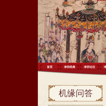
首页
净宗经典
净宗论注
机缘问答