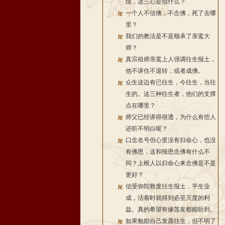
续，这三心是指什么？
一个人不信佛，不念佛，死了去哪
里？
我们的教法是不是顺承了亲鸾大
师？
真宗祖师亲鸾上人强调往生报土，
他不讲住不退转，或者成佛。
众生这边有已往生，今往生，当往
生的。这三种往生者，他们的支撑
点在哪里？
师父已经讲得很透，为什么有些人
还听不明白呢？
口念名号但心里没有归命心，也没
有佛恩，这和报恩念佛有什么不
同？上根人以归命心来念佛是不是
更好？
信受弥陀救度往生报土，平生业
成，活着时就得到必至灭度的利
益。真的希望有缘莲友都能听到。
如果勉励自己发愿往生，但不明了