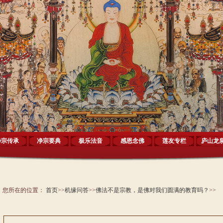
净宗传承
净宗要典
极乐法音
感恩念佛
莲友专栏
庐山龙
您所在的位置：
首页
>>
机缘问答
>>
佛法不是宗教，是佛对我们圆满的教育吗？
>>