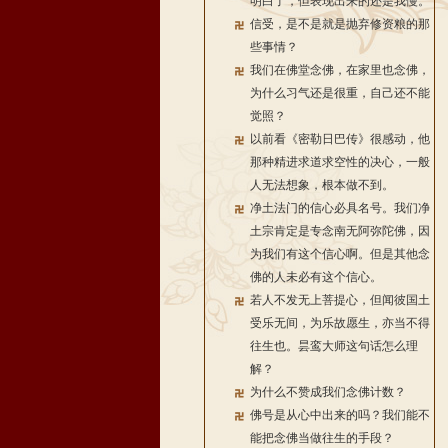
明白了，但表现出来的还是我慢。
信受，是不是就是抛弃修资粮的那
些事情？
我们在佛堂念佛，在家里也念佛，
为什么习气还是很重，自己还不能
觉照？
以前看《密勒日巴传》很感动，他
那种精进求道求空性的决心，一般
人无法想象，根本做不到。
净土法门的信心必具名号。我们净
土宗肯定是专念南无阿弥陀佛，因
为我们有这个信心啊。但是其他念
佛的人未必有这个信心。
若人不发无上菩提心，但闻彼国土
受乐无间，为乐故愿生，亦当不得
往生也。昙鸾大师这句话怎么理
解？
为什么不赞成我们念佛计数？
佛号是从心中出来的吗？我们能不
能把念佛当做往生的手段？