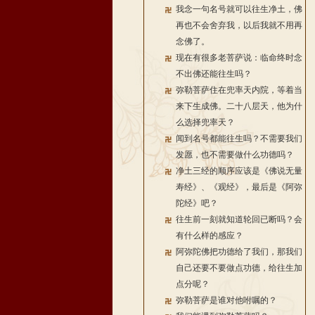
我念一句名号就可以往生净土，佛
再也不会舍弃我，以后我就不用再
念佛了。
现在有很多老菩萨说：临命终时念
不出佛还能往生吗？
弥勒菩萨住在兜率天内院，等着当
来下生成佛。二十八层天，他为什
么选择兜率天？
闻到名号都能往生吗？不需要我们
发愿，也不需要做什么功德吗？
净土三经的顺序应该是《佛说无量
寿经》、《观经》，最后是《阿弥
陀经》吧？
往生前一刻就知道轮回已断吗？会
有什么样的感应？
阿弥陀佛把功德给了我们，那我们
自己还要不要做点功德，给往生加
点分呢？
弥勒菩萨是谁对他咐嘱的？