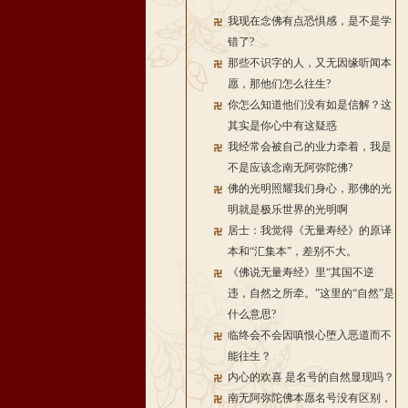
我现在念佛有点恐惧感，是不是学
错了?
那些不识字的人，又无因缘听闻本
愿，那他们怎么往生?
你怎么知道他们没有如是信解？这
其实是你心中有这疑惑
我经常会被自己的业力牵着，我是
不是应该念南无阿弥陀佛?
佛的光明照耀我们身心，那佛的光
明就是极乐世界的光明啊
居士：我觉得《无量寿经》的原译
本和“汇集本”，差别不大。
《佛说无量寿经》里“其国不逆
违，自然之所牵。”这里的“自然”是
什么意思?
临终会不会因嗔恨心堕入恶道而不
能往生？
内心的欢喜 是名号的自然显现吗？
南无阿弥陀佛本愿名号没有区别，