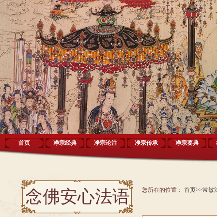
首页
净宗经典
净宗论注
净宗传承
净宗要典
您所在的位置：
首页
>>
常敏
念佛安心法语