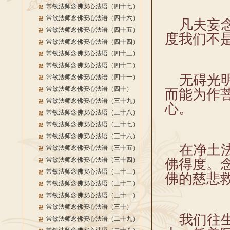
常敏法师念佛安心法语（四十七）
常敏法师念佛安心法语（四十六）
凡夫妄念
常敏法师念佛安心法语（四十五）
度我们不
常敏法师念佛安心法语（四十四）
常敏法师念佛安心法语（四十三）
常敏法师念佛安心法语（四十二）
无碍光明
常敏法师念佛安心法语（四十一）
常敏法师念佛安心法语（四十）
而能为作
常敏法师念佛安心法语（三十九）
心。
常敏法师念佛安心法语（三十八）
常敏法师念佛安心法语（三十七）
常敏法师念佛安心法语（三十六）
在净土法
常敏法师念佛安心法语（三十五）
常敏法师念佛安心法语（三十四）
佛得度。
常敏法师念佛安心法语（三十三）
佛的慈悲
常敏法师念佛安心法语（三十二）
常敏法师念佛安心法语（三十一）
常敏法师念佛安心法语（三十）
我们往生
常敏法师念佛安心法语（二十九）