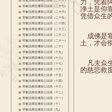
力，凭着
常敏法师念佛安心法语（二十八）
常敏法师念佛安心法语（二十七）
净土是仰
常敏法师念佛安心法语（二十六）
凭借众生
常敏法师念佛安心法语（二十五）
常敏法师念佛安心法语（二十四）
常敏法师念佛安心法语（二十三）
成佛是靠
常敏法师念佛安心法语（二十二）
常敏法师念佛安心法语（二十一）
土，才会
常敏法师念佛安心法语（二十）
常敏法师念佛安心法语（十九）
常敏法师念佛安心法语（十八）
凡夫众生
常敏法师念佛安心法语（十七）
的慈悲救
常敏法师念佛安心法语（十六）
常敏法师念佛安心法语（十五）
常敏法师念佛安心法语（十四）
常敏法师念佛安心法语（十三）
常敏法师念佛安心法语（十二）
常敏法师念佛安心法语（十一）
常敏法师念佛安心法语（十）
常敏法师念佛安心法语（九）