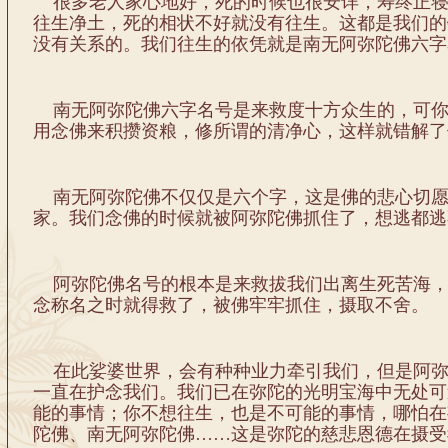
很多老人家心地好，死的时候也很安详，寿终正寝
往生净土，死的相状不好就没有往生。这都是我们的
没有关系的。我们往生的依凭就是南无阿弥陀佛六字
南无阿弥陀佛六字名号是来救度十方众生的，可你
用念佛来积攒资粮，修所谓的清净心，这样就错解了
南无阿弥陀佛不仅仅是六个字，这是佛的悲心切愿
家。我们念佛的时候就被阿弥陀佛抓住了，想逃都逃
阿弥陀佛名号的根本是来救拔我们出离生死苦海，
念称名之时就得救了，被佛牢牢抓住，摄取不舍。
在此娑婆世界，会有种种业力牵引我们，但是阿弥
一直在护念我们。我们已在弥陀的光明宝海中无处可
能的事情；你不想往生，也是不可能的事情，哪怕在
陀佛、南无阿弥陀佛……这是弥陀的慈悲恩德在摄受