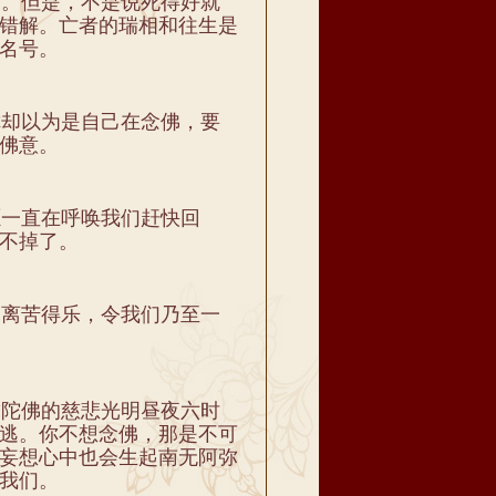
。但是，不是说死得好就
错解。亡者的瑞相和往生是
名号。
却以为是自己在念佛，要
佛意。
一直在呼唤我们赶快回
不掉了。
离苦得乐，令我们乃至一
陀佛的慈悲光明昼夜六时
逃。你不想念佛，那是不可
妄想心中也会生起南无阿弥
我们。