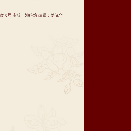
敏法师 审核：姚维煊 编辑：姜晓华