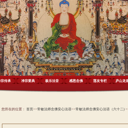
净宗传承
净宗要典
极乐法音
感恩念佛
莲友专栏
庐山龙
您所在的位置：
首页
>>
常敏法师念佛安心法语
>>
常敏法师念佛安心法语（六十二)
>