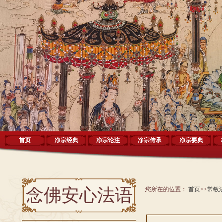
首页
净宗经典
净宗论注
净宗传承
净宗要典
念佛安心法语
您所在的位置：
首页
>>
常敏