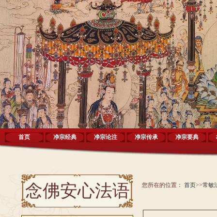
首页
净宗经典
净宗论注
净宗传承
净宗要典
念佛安心法语
您所在的位置：
首页
>>
常敏