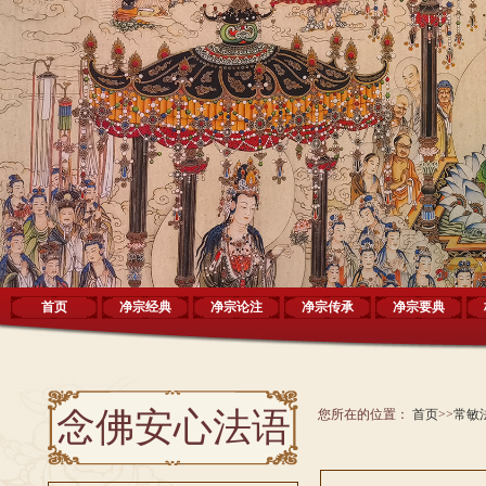
首页
净宗经典
净宗论注
净宗传承
净宗要典
念佛安心法语
您所在的位置：
首页
>>
常敏