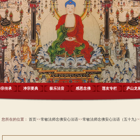
净宗传承
净宗要典
极乐法音
感恩念佛
莲友专栏
庐山龙
您所在的位置：
首页
>>
常敏法师念佛安心法语
>>
常敏法师念佛安心法语（五十九)
>