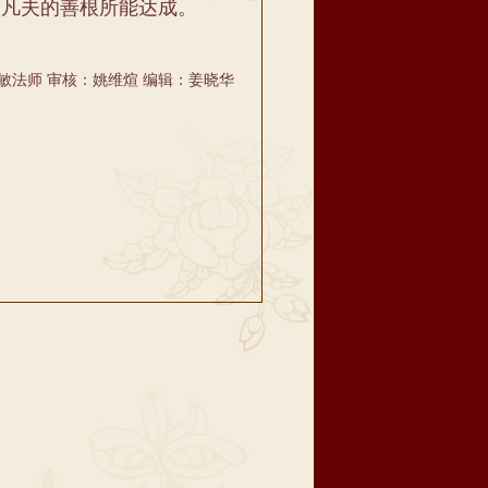
凡夫的善根所能达成。
敏法师 审核：姚维煊 编辑：姜晓华