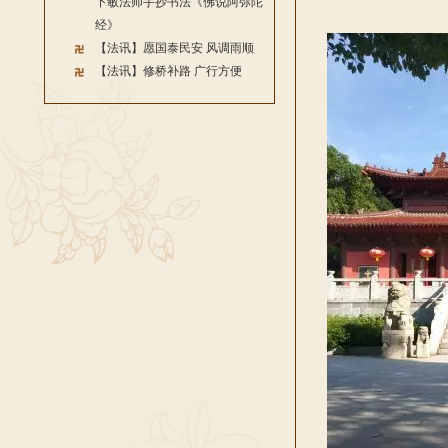
二〇
下敏法师手抄书法《佛说阿弥陀
经》
【法讯】愿国泰民安 风调雨顺
【法讯】修桥补路 广行方便