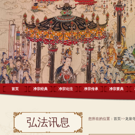
首页
净宗经典
净宗论注
净宗传承
净宗要典
弘法讯息
您所在的位置：
首页
>>
龙泉