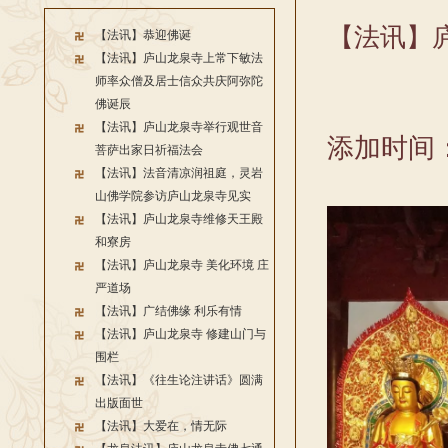
【法讯】
【法讯】恭迎佛诞
【法讯】庐山龙泉寺上常下敏法
师率众僧及居士信众共庆阿弥陀
佛诞辰
【法讯】庐山龙泉寺举行观世音
添加时间：2
菩萨出家日祈福法会
【法讯】法音清凉润祖庭，灵岩
山佛学院参访庐山龙泉寺见实
【法讯】庐山龙泉寺维修天王殿
和寮房
【法讯】庐山龙泉寺 美化环境 庄
严道场
【法讯】广结佛缘 利乐有情
【法讯】庐山龙泉寺 修建山门与
围栏
【法讯】《往生论注讲话》圆满
出版面世
【法讯】大爱在，情无际