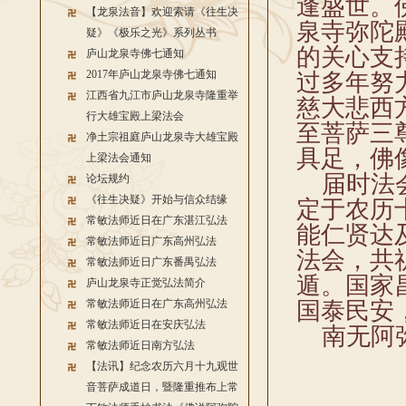
逢盛世。
【龙泉法音】欢迎索请《往生决
泉寺弥陀
疑》《极乐之光》系列丛书
的关心支
庐山龙泉寺佛七通知
2017年庐山龙泉寺佛七通知
过多年努
江西省九江市庐山龙泉寺隆重举
慈大悲西
行大雄宝殿上梁法会
至菩萨三
净土宗祖庭庐山龙泉寺大雄宝殿
具足，佛
上梁法会通知
届时法会
论坛规约
《往生决疑》开始与信众结缘
定于农历
常敏法师近日在广东湛江弘法
能仁贤达
常敏法师近日广东高州弘法
法会，共
常敏法师近日广东番禺弘法
遁。国家
庐山龙泉寺正觉弘法简介
国泰民安
常敏法师近日在广东高州弘法
常敏法师近日在安庆弘法
南无阿
常敏法师近日南方弘法
【法讯】纪念农历六月十九观世
庐
音菩萨成道日，暨隆重推布上常