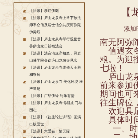
【
【法讯】恭迎佛诞
【法讯】庐山龙泉寺上常下敏法
师率众僧及居士信众共庆阿弥陀
添加时
佛诞辰
【法讯】庐山龙泉寺举行观世音
南无阿弥
菩萨出家日祈福法会
值遇玄冬
【法讯】法音清凉润祖庭，灵岩
粮。为迎
山佛学院参访庐山龙泉寺见实
七啦！
【法讯】庐山龙泉寺维修天王殿
庐山龙泉
和寮房
【法讯】庐山龙泉寺 美化环境 庄
前来参加
严道场
期间也可
【法讯】广结佛缘 利乐有情
往生牌位
【法讯】庐山龙泉寺 修建山门与
欢迎具足
围栏
【法讯】《往生论注讲话》圆满
具体时间
出版面世
一、时间：
【法讯】大爱在，情无际
二、地点