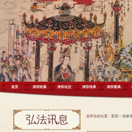
首页
净宗经典
净宗论注
净宗传承
净宗要典
弘法讯息
您所在的位置：
首页
>>
龙泉