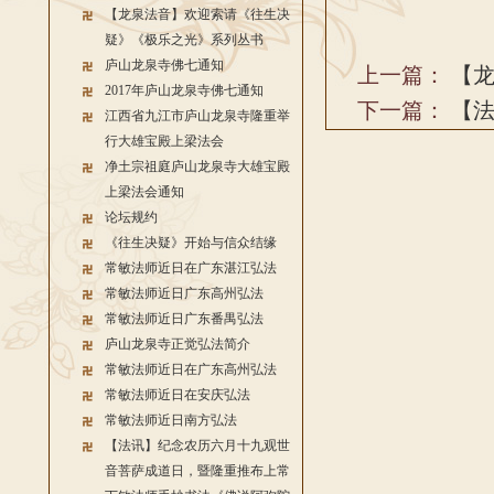
【龙泉法音】欢迎索请《往生决
疑》《极乐之光》系列丛书
庐山龙泉寺佛七通知
上一篇：
【
2017年庐山龙泉寺佛七通知
下一篇：
【
江西省九江市庐山龙泉寺隆重举
行大雄宝殿上梁法会
净土宗祖庭庐山龙泉寺大雄宝殿
上梁法会通知
论坛规约
《往生决疑》开始与信众结缘
常敏法师近日在广东湛江弘法
常敏法师近日广东高州弘法
常敏法师近日广东番禺弘法
庐山龙泉寺正觉弘法简介
常敏法师近日在广东高州弘法
常敏法师近日在安庆弘法
常敏法师近日南方弘法
【法讯】纪念农历六月十九观世
音菩萨成道日，暨隆重推布上常