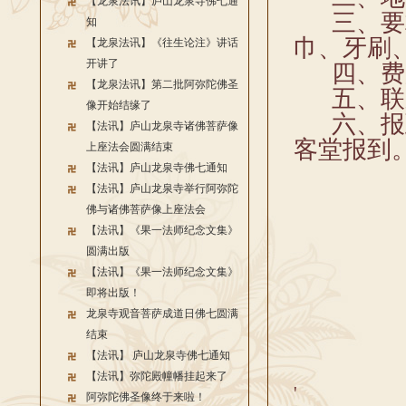
【龙泉法讯】庐山龙泉寺佛七通
三、要求
知
巾、牙刷
【龙泉法讯】《往生论注》讲话
开讲了
四、费
【龙泉法讯】第二批阿弥陀佛圣
五、联系电
像开始结缘了
六、报到
【法讯】庐山龙泉寺诸佛菩萨像
客堂
上座法会圆满结束
【法讯】庐山龙泉寺佛七通知
【法讯】庐山龙泉寺举行阿弥陀
佛与诸佛菩萨像上座法会
【法讯】《果一法师纪念文集》
圆满出版
【法讯】《果一法师纪念文集》
即将出版！
龙泉寺观音菩萨成道日佛七圆满
结束
【法讯】 庐山龙泉寺佛七通知
【法讯】弥陀殿幢幡挂起来了
'
阿弥陀佛圣像终于来啦！