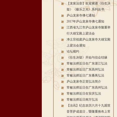
【龙泉法音】欢迎索请《往生决
疑》《极乐之光》系列丛书
庐山龙泉寺佛七通知
2017年庐山龙泉寺佛七通知
江西省九江市庐山龙泉寺隆重举
行大雄宝殿上梁法会
净土宗祖庭庐山龙泉寺大雄宝殿
上梁法会通知
论坛规约
《往生决疑》开始与信众结缘
常敏法师近日在广东湛江弘法
常敏法师近日广东高州弘法
常敏法师近日广东番禺弘法
庐山龙泉寺正觉弘法简介
常敏法师近日在广东高州弘法
常敏法师近日在安庆弘法
常敏法师近日南方弘法
【法讯】纪念农历六月十九观世
音菩萨成道日，暨隆重推布上常