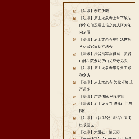
【法讯】恭迎佛诞
【法讯】庐山龙泉寺上常下敏法
师率众僧及居士信众共庆阿弥陀
佛诞辰
【法讯】庐山龙泉寺举行观世音
菩萨出家日祈福法会
【法讯】法音清凉润祖庭，灵岩
山佛学院参访庐山龙泉寺见实
【法讯】庐山龙泉寺维修天王殿
和寮房
【法讯】庐山龙泉寺 美化环境 庄
严道场
【法讯】广结佛缘 利乐有情
【法讯】庐山龙泉寺 修建山门与
围栏
【法讯】《往生论注讲话》圆满
出版面世
【法讯】大爱在，情无际