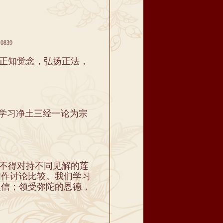
839
持正知觉念，弘扬正法，
以学习净土三经一论为宗
。不得对持不同见解的莲
间作讨论比较。我们学习
人信；领受弥陀的恩德，