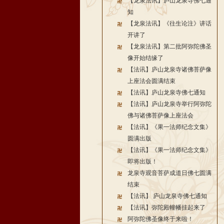
【龙泉法讯】庐山龙泉寺佛七通
知
【龙泉法讯】《往生论注》讲话
开讲了
【龙泉法讯】第二批阿弥陀佛圣
像开始结缘了
【法讯】庐山龙泉寺诸佛菩萨像
上座法会圆满结束
【法讯】庐山龙泉寺佛七通知
【法讯】庐山龙泉寺举行阿弥陀
佛与诸佛菩萨像上座法会
【法讯】《果一法师纪念文集》
圆满出版
【法讯】《果一法师纪念文集》
即将出版！
龙泉寺观音菩萨成道日佛七圆满
结束
【法讯】 庐山龙泉寺佛七通知
【法讯】弥陀殿幢幡挂起来了
阿弥陀佛圣像终于来啦！