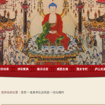
净宗传承
净宗要典
极乐法音
感恩念佛
莲友专栏
庐山龙
您所在的位置：
首页
>>
龙泉寺弘法讯息
>>
论坛规约