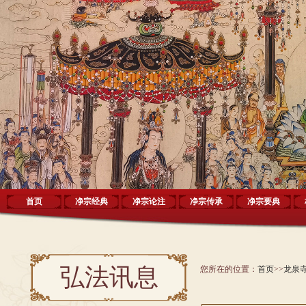
首页
净宗经典
净宗论注
净宗传承
净宗要典
弘法讯息
您所在的位置：
首页
>>
龙泉