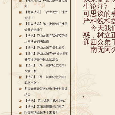
【龙泉法讯】庐山龙泉寺佛七通
生论注》
知
可思议的
【龙泉法讯】《往生论注》讲话
开讲了
严相貌和
【龙泉法讯】第二批阿弥陀佛圣
今天我们
像开始结缘了
惑，树立
【法讯】庐山龙泉寺诸佛菩萨像
迎四众弟
上座法会圆满结束
【法讯】庐山龙泉寺佛七通知
南无阿弥
【法讯】庐山龙泉寺举行阿弥陀
佛与诸佛菩萨像上座法会
【法讯】《果一法师纪念文集》
圆满出版
【法讯】《果一法师纪念文集》
即将出版！
龙泉寺观音菩萨成道日佛七圆满
结束
'
【法讯】 庐山龙泉寺佛七通知
【法讯】弥陀殿幢幡挂起来了
阿弥陀佛圣像终于来啦！