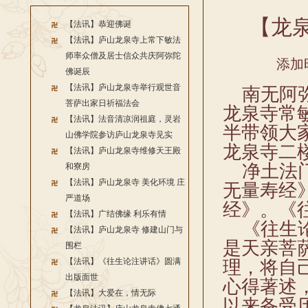
【龙
【法讯】恭迎佛诞
【法讯】庐山龙泉寺上常下敏法
师率众僧及居士信众共庆阿弥陀
添加时
佛诞辰
【法讯】庐山龙泉寺举行观世音
南无阿弥
菩萨出家日祈福法会
龙泉寺常
【法讯】法音清凉润祖庭，灵岩
半带领大
山佛学院参访庐山龙泉寺见实
龙泉寺二
【法讯】庐山龙泉寺维修天王殿
净土法门
和寮房
【法讯】庐山龙泉寺 美化环境 庄
无量寿经
严道场
经》。《
【法讯】广结佛缘 利乐有情
《往生论
【法讯】庐山龙泉寺 修建山门与
是天亲菩
围栏
【法讯】《往生论注讲话》圆满
理，将自
出版面世
心得著述
【法讯】大爱在，情无际
以来备受