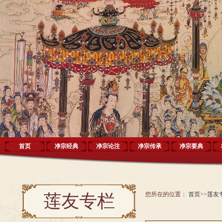
首页
净宗经典
净宗论注
净宗传承
净宗要典
您所在的位置：
首页
>>
莲友
莲友专栏