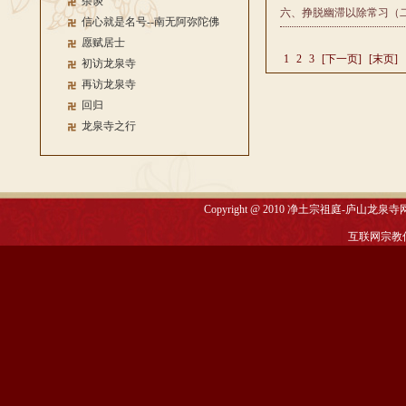
杂谈
六、挣脱幽滞以除常习（
信心就是名号--南无阿弥陀佛
愿赋居士
1
2
3
[下一页]
[末页]
初访龙泉寺
再访龙泉寺
回归
龙泉寺之行
Copyright @ 2010
净土宗祖庭-庐山龙泉寺
互联网宗教信