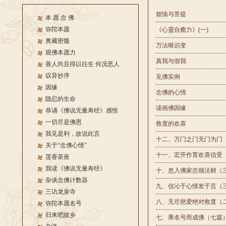
烦恼与菩提
本 愿 念 佛
弥陀本愿
《心靈自癒力》(一)
奥藏密髓
万法唯识变
观佛本愿力
真我与假我
善人尚且得以往生 何况恶人
叹异抄序
见佛实例
因缘
念佛的心情
隐忍的生命
读画佛因缘
恭诵《佛说无量寿经》感悟
一切尽是佛恩
救度的欢喜
我见是利，故说此言
十二、万门之门无门为门
关于“念佛心情”
十一、宏开作育欢喜信受
莲香茶座
我读《佛说无量寿经》
十、忽入佛家恣领法财（
杂谈念佛计数器
九、信沁于心情发于言（
三访龙泉寺
八、无尽慈爱绝对救度（
弥陀本愿名号
归来吧故乡
七、乘名号而成佛（七篇