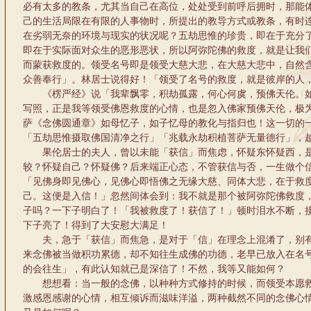
必有太多的教条，尤其当自己在高位，处处受到前呼后拥时，那能
己的生活局限在有限的人事物时，所提出的教导方式或教条，有时
在劣弱无奈的环境与现实的状况呢？五劫思惟的珍贵，即在于充分
即在于实际面对众生的恶形恶状，所以阿弥陀佛的救度，就是让我
而蒙获救度的。领受名号即是领受大慈大悲，在大慈大悲中，自然
众善奉行」。林居士说得好！「领受了名号的救度，就是彼岸的人
《楞严经》说「我辈飘零，积劫孤露，何心何虞，预佛天伦。如
写照，正是我等领受佛恩救度的心情，也是忽入佛家预佛天伦，极
萨《念佛圆通章》如母忆子，如子忆母的教化与指归也！这一切的
「五劫思惟摄取佛国清净之行」「兆载永劫积植菩萨无量德行」，
果伦居士的夫人，曾以未能「获信」而焦虑，怀疑东怀疑西，是
较？怀疑自己？怀疑佛？后来端正心态，不管获信与否，一生做个
「见佛身即见佛心，见佛心即悟佛之无缘大慈、同体大悲，在于救
己。这便是入信！」忽然间体会到：我不就是那个被阿弥陀佛救度
子吗？一下子明白了！「我被救度了！获信了！」顿时泪水不断，
下子亮了！得到了大安慰大满足！
夫，急于「获信」而焦急，是对于「信」在理念上混淆了，别有
来念佛被当做积功累德，却不知往生成佛的功德，老早已放入在名
的会往生」，有此认知就已是深信了！不然，我等又能如何？
想想看：当一般的念佛，以种种方式修持的时候，而领受本愿救
激感恩感谢的心情，相互倾诉而滋味洋溢，两种截然不同的念佛心