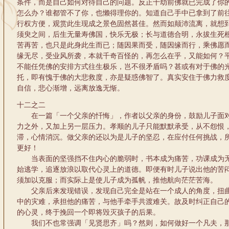
条件，而是自己如何对待自己的问题。反正十劫前佛就已完成了你
怎么办？谁都管不了你，也懒得理你的。知道自己手中已拿到了前
行权方便，观赏此生现成之景色固然甚佳。然而如颠沛流离，就想
须臾之间，后生无量寿佛国，快乐无极；长与道德合明，永拔生死
苦再苦，也只是此身此生而已；随因果而受，随因缘而行，乘佛愿
缘无尽，受业风所袭，本就千奇百怪的，再怎么在乎，又能如何？
不能任凭佛的安排方式往生极乐，岂不很矛盾吗？甚或有对于佛的
托，即有愧于佛的大悲救度，亦是疑惑佛智了。真实安住于佛力救
自信，悲心渐增，远离放逸无惭。
十二之二
在一篇「一个父亲的忏悔」，作者以父亲的身份，鼓励儿子面对
力之外，又加上另一层压力。孝顺的儿子只能默默承受，从不怨恨
滞，心情消沉。做父亲的还以为是儿子的坚忍，在应付任何挑战，
更好！
当表面的坚强挡不住内心的脆弱时，书本成为痛苦，功课成为无
始逃学，追逐放浪以取代心灵上的道德。即便有时儿子说出他的苦
须加以克服；而实际上是使儿子成为孤帆，推他航向茫茫苦海。
父亲后来发现错误，发现自己完全是站在一个成人的角度，扭曲
中的灾难，承担他的痛苦，与他手牵手共渡难关。故及时纠正自己
的心灵，终于挽回一个即将毁灭孩子的后果。
我们不也常强调「见贤思齐」吗？然则，如何做好一个凡夫，那