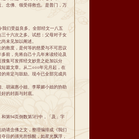
近、念佛、领受得救也。是普门，万
令我们受益良多。全部经文一八五
达三十六次之多。试想：父母对子女
此尚未见加以阐述。
的救度，是何等的慈爱与不可思议
年多前，先将自己十几年来读经论及
页搜集可发挥经文妙意之处加以分
短篇文章。从二○○○年元月起，在
者的肯定与鼓励。现今已全部完成共
、胡淑惠小姐、李翠媚小姐的协助
美好的封面与封底。
第94页倒数第5行中，「及」字
劝请念佛之文，整理编排成《我们
道夺目的强光所惊醒，如星光飘浮，