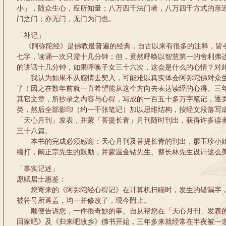
小」，随众生心，应所知量；八万四千法门者，八万四千方式的亲
门之门；亦无门，无门为门也。
「补记」
《阿弥陀经》是佛教最普遍的经典，自古以来有很多的注释，皆
七字，读诵一次只需十几分钟；但，竟然呼唤以智慧第一的舍利弗
的讲话十几分钟，如果呼唤子女三十六次，这会是什么的心情？对
我认为如果不从感情去契入，可能难以真实体会阿弥陀佛对众生
了！因之在数年前就一直希望能从这个方向去表达读经的心得。三
其它文章，所抄录之内容与心得，写成的一百五十多万字笔记，逐
类，然后全部影印（约一千张笔记）加以思维结构，按经文段落写成
「天心月刊」发表，并蒙「菩提长青」月刊随时刊出，获得许多读
三十八篇。
本书的完成必须感谢：天心月刊及菩提长青的刊出，廖玉珍小姐
缮打，阚正宗先生的鼓励，并蒙温金钻先生、蔡长林先生设计这么
「事实记述」
愿赋居士惠鉴：
您寄来的《阿弥陀经心得记》在计算机扫瞄时，发生的错漏字，和
被符号所遮盖，均一并修改了，现今附上。
顺便告诉您，一件很奇妙的事。自从帮您在「天心月刊」发表的
回家吧》及《归来吧故乡》佛书开始，三年多来就经常在半夜被一