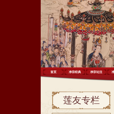
首页
净宗经典
净宗论注
莲友专栏