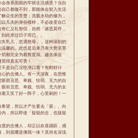
体会身系囹圄的牢狱生活感受？当自
连自己都做不到，那能体会契入生活
了解众生的苦楚；兆载永劫的修为，
们以凡夫的身份模样，不必改变自己
含有仁义礼智信，自然「诸恶莫作，
，到此岸过日子而已」。
失乳儿，忽遇慈母」，这种深刻的
为温馨的。此也是后来乃有大势至菩
一切都完全为着救度我。越去体会
越觉得真实可贵！
不是自己没吃净口斋？有时好计
信心的念佛人。有一天深夜，在思惟
度眼前丑恶、卑贱、怯弱、无力的自
，眼前丑恶、卑贱、怯弱、无力的女
接着又笑了好一阵子，心里刷的！一
希望，所以才产生要去「获」。向
号内，所以即使「疑疑的念，也疑疑
度的念佛人，却正以欢喜踊跃，感
情，到底哪是佛我一体？其持名深浅