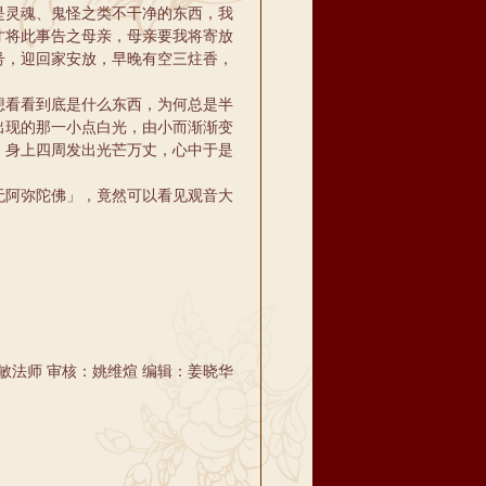
是灵魂、鬼怪之类不干净的东西，我
才将此事告之母亲，母亲要我将寄放
号，迎回家安放，早晚有空三炷香，
看看到底是什么东西，为何总是半
出现的那一小点白光，由小而渐渐变
！身上四周发出光芒万丈，心中于是
阿弥陀佛」，竟然可以看见观音大
敏法师 审核：姚维煊 编辑：姜晓华