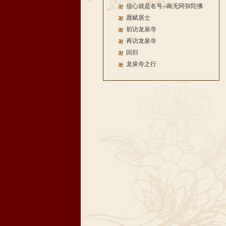
信心就是名号--南无阿弥陀佛
愿赋居士
初访龙泉寺
再访龙泉寺
回归
龙泉寺之行