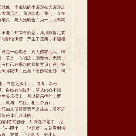
就像一个虚线的小圆形在大圆形之
入大圆形内。我说非也！我们一直在
就消失，与大光明合而为一，此即我
不能了知或有疑惑，其用效肯定要
不能明信佛智，产生了疏离，不能相
若是一心唱念，则无佛亦无我，唯
写「若是一心唱念，则无佛亦无我，
还有自己在唱念的我执意识存在，第
无阿弥陀佛而已矣！念佛就念佛，何
违，自然之所牵」。道者，名号
极。自己要能提升，需从内心不拒
往生极乐报土，所以是易往的；而
生，就与「易往」相互矛盾）。
陀如来便奠定我等之往生，若不忘
很值得体会吟味的。
的阿弥陀佛像。后来在禅定中，见
，心小即小」。说完后，立刻看到佛
亲近，亦是「心大即大，心小即