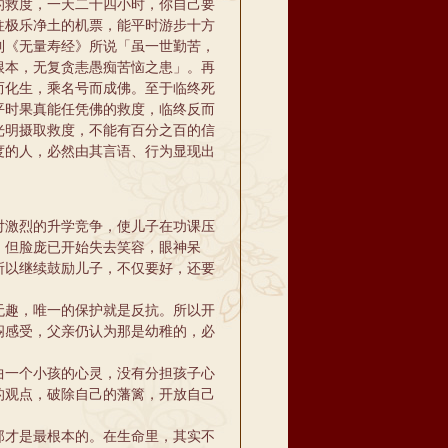
的救度，一天二十四小时，你自己要
往极乐净土的机票，能平时游步十方
到《无量寿经》所说「虽一世勤苦，
根本，无复贪恚愚痴苦恼之患」。再
而化生，乘名号而成佛。至于临终死
平时果真能任凭佛的救度，临终反而
光明摄取救度，不能有百分之百的信
度的人，必然由其言语、行为显现出
激烈的升学竞争，使儿子在功课压
，但脸庞已开始失去笑容，眼神呆
所以继续鼓励儿子，不仅要好，还要
趣，唯一的保护就是反抗。所以开
闷感受，父亲仍认为那是幼稚的，必
一个小孩的心灵，没有分担孩子心
的观点，破除自己的藩篱，开放自己
才是最根本的。在生命里，其实不