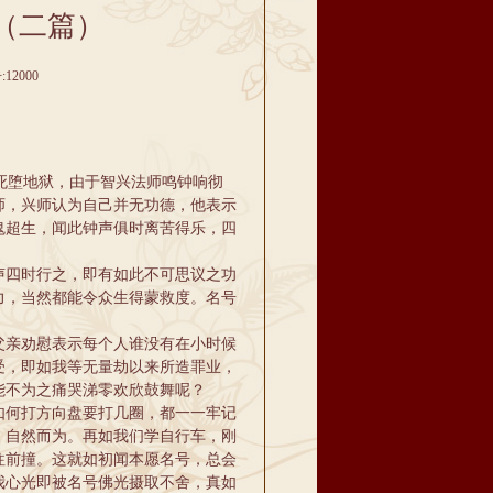
（二篇）
2000
死堕地狱，由于智兴法师鸣钟响彻
师，兴师认为自己并无功德，他表示
鬼超生，闻此钟声俱时离苦得乐，四
四时行之，即有如此不可思议之功
力，当然都能令众生得蒙救度。名号
亲劝慰表示每个人谁没有在小时候
受，即如我等无量劫以来所造罪业，
能不为之痛哭涕零欢欣鼓舞呢？
何打方向盘要打几圈，都一一牢记
，自然而为。再如我们学自行车，刚
往前撞。这就如初闻本愿名号，总会
我心光即被名号佛光摄取不舍，真如