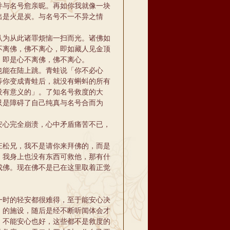
并与名号愈亲昵。再如你我就像一块
出是火是炭。与名号不一不异之情
为从此诸罪烦恼一扫而光。诸佛如
不离佛，佛不离心，即如藏人见金顶
，即是心不离佛，佛不离心。
能在陆上跳。青蛙说「你不必心
等你变成青蛙后，就没有蝌蚪的所有
没有意义的」。了知名号救度的大
只是障碍了自己纯真与名号合而为
心完全崩溃，心中矛盾痛苦不已，
松兄，我不是请你来拜佛的，而是
，我身上也没有东西可救他，那有什
成佛。现在佛不是已在这里取着正觉
时的轻安都很难得，至于能安心决
」的施设，随后是经不断听闻体会才
，不能安心也好，这些都不是救度的