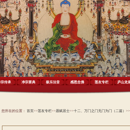
净宗传承
净宗要典
极乐法音
感恩念佛
莲友专栏
庐山龙
您所在的位置：
首页
>>
莲友专栏
>>
愿赋居士
>>
十二、万门之门无门为门（二篇）
>>