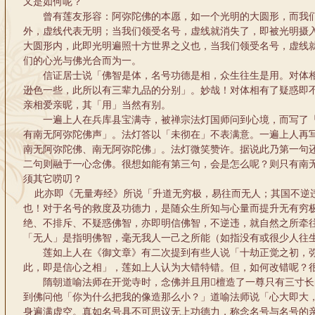
又是如何呢？
曾有莲友形容：阿弥陀佛的本愿，如一个光明的大圆形，而我们
外，虚线代表无明；当我们领受名号，虚线就消失了，即被光明摄
大圆形内，此即光明遍照十方世界之义也，当我们领受名号，虚线
们的心光与佛光合而为一。
信证居士说「佛智是体，名号功德是相，众生往生是用。对体相
逊色一些，此所以有三辈九品的分别」。妙哉！对体相有了疑惑即
亲相爱亲昵，其「用」当然有别。
一遍上人在兵库县宝满寺，被禅宗法灯国师问到心境，而写了「
有南无阿弥陀佛声」。法灯答以「未彻在」不表满意。一遍上人再
南无阿弥陀佛、南无阿弥陀佛」。法灯微笑赞许。据说此乃第一句
二句则融于一心念佛。很想如能有第三句，会是怎么呢？则只有南
须其它唠叨？
此亦即《无量寿经》所说「升道无穷极，易往而无人；其国不逆
也！对于名号的救度及功德力，是随众生所知与心量而提升无有穷
绝、不排斥、不疑惑佛智，亦即明信佛智，不逆违，就自然之所牵
「无人」是指明佛智，毫无我人一己之所能（如指没有或很少人往
莲如上人在《御文章》有二次提到有些人说「十劫正觉之初，弥
此，即是信心之相」，莲如上人认为大错特错。但，如何改错呢？
隋朝道喻法师在开觉寺时，念佛并且用檀造了一尊只有三寸长
到佛问他「你为什么把我的像造那么小？」道喻法师说「心大即大
身遍满虚空。真如名号具不可思议无上功德力，称念名号与名号的