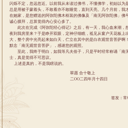
闪烁不定，忽远忽近。以前我从未读过佛书，不懂佛学，初始以为
总是用被子蒙着头，不敢看亦不敢睡觉，直到天亮。几个月前，我
在她家，是您赠送的阿弥陀佛木框装的佛像及「南无阿弥陀佛」佛
诚心膜拜，总算觉得内心安心多了。
此次在完成《阿弥陀经心得记》之后，有一天，我心血来潮，想
夜到我房里来？于是睁开双眼，定神仔细瞧，祗见从窗户天花板上
大，整个房中光亮起来如白天，伫立在其中的是白衣观世音菩萨啊
默念「南无观世音菩萨」，感谢您的观照。
至此，我终于明白，如我等凡夫俗子，只是平时经常称诵「南无
士，真是觉得不可思议。
上述是真的，不是我瞎说的。
翠愿 合十敬上
二ΟΟ二四年月十四日
签发：常
'