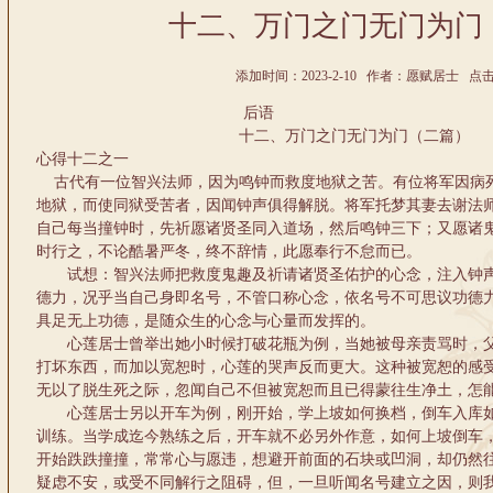
十二、万门之门无门为门
添加时间：2023-2-10 作者：愿赋居士 点击:1
后语
十二、万门之门无门为门（二篇）
心得十二之一
古代有一位智兴法师，因为鸣钟而救度地狱之苦。有位将军因病
地狱，而使同狱受苦者，因闻钟声俱得解脱。将军托梦其妻去谢法
自己每当撞钟时，先祈愿诸贤圣同入道场，然后鸣钟三下；又愿诸
时行之，不论酷暑严冬，终不辞情，此愿奉行不怠而已。
试想：智兴法师把救度鬼趣及祈请诸贤圣佑护的心念，注入钟声
德力，况乎当自己身即名号，不管口称心念，依名号不可思议功德
具足无上功德，是随众生的心念与心量而发挥的。
心莲居士曾举出她小时候打破花瓶为例，当她被母亲责骂时，父
打坏东西，而加以宽恕时，心莲的哭声反而更大。这种被宽恕的感
无以了脱生死之际，忽闻自己不但被宽恕而且已得蒙往生净土，怎
心莲居士另以开车为例，刚开始，学上坡如何换档，倒车入库如
训练。当学成迄今熟练之后，开车就不必另外作意，如何上坡倒车
开始跌跌撞撞，常常心与愿违，想避开前面的石块或凹洞，却仍然
疑虑不安，或受不同解行之阻碍，但，一旦听闻名号建立之因，则