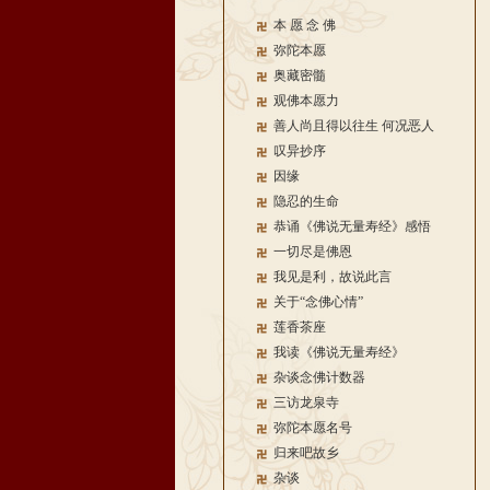
本 愿 念 佛
弥陀本愿
奥藏密髓
观佛本愿力
善人尚且得以往生 何况恶人
叹异抄序
因缘
隐忍的生命
恭诵《佛说无量寿经》感悟
一切尽是佛恩
我见是利，故说此言
关于“念佛心情”
莲香茶座
我读《佛说无量寿经》
杂谈念佛计数器
三访龙泉寺
弥陀本愿名号
归来吧故乡
杂谈