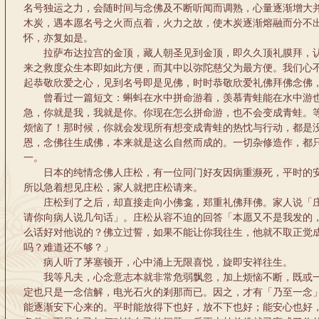
名号独运之力，会随时间与念佛及不断听闻而调熟，心量逐渐增大
木炭，遇本愿名号之火而点着，火力之故，使木炭逐渐熔融而分不
怀，亦复如是。
拉萨布达拉宫的金顶，藏人朝圣见到金顶，即久久顶礼膜拜，认
来之救度众生本即如此方便，而其中以弥陀慈父为最方便。我们心
起恭敬欣爱之心，见到名号即是见佛，时时恭敬欣爱礼佛拜佛念佛
曾看过一篇短文：蝌蚪在水中拼命游着，羡慕青蛙能在水中游也
急，你就是我，我就是你。你现在怎么拼命游，也不会变成青蛙。
烦恼了！那时候，你就会发现所有想变成青蛙的热忱与行动，都是
恩，念佛往生成佛，本来就是这么自然而成的。一切杂修造作，都
一。
日本的纯情念佛人庄松，有一位同门好友因病重濒死，平时的安
所以急着想见庄松，家人就把庄松请来。
庄松到了之后，却直接走向小佛龛，郑重礼佛拜佛。家人说「庄
请你向病人说几句话」。庄松从容不迫的回答「本愿又不是我发的
么话好对他说的？佛立过誓，如果不能让你我往生，他就不取正觉
吗？难道还不够？」
病人听了茅塞顿开，心中涌上无限喜悦，旋即安祥往生。
我等凡夫，心念意志本就非常危弱飘忽，加上烦恼不断，既或一
定也只是一念信解，电光石火的剎那而已。因之，才有「乃至一念
能逐渐安下心来的。平时能放得下也好，放不下也好；能安心也好