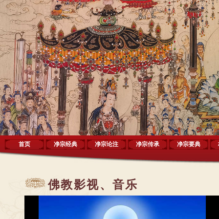
首页
净宗经典
净宗论注
净宗传承
净宗要典
佛教影视、音乐