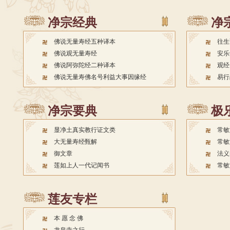
明千佛堂
明千
常敏法师念佛开示Ⅰ 于昆明
常敏法师念佛安心法语
常敏法
净宗经典
净
千佛堂
星念
佛说无量寿经五种译本
往生
佛说阿弥陀经讲座(3) 上常
佛说阿弥陀经讲座(2) 上常
佛说阿
佛说观无量寿经
安乐
下敏法师主讲 于昆明双龙
下敏法师主讲 于昆明双龙
下敏
佛说阿弥陀经二种译本
观经
寺
寺
寺
佛说无量寿佛名号利益大事因缘经
易行
上常下敏法师于苏州东桥
龙泉寺念佛开示(二)
龙泉寺
净宗要典
极
念佛堂的念佛开示（上）
常敏法师开示（下）
常敏
显净土真实教行证文类
常敏
阿弥陀经讲话一
大无量寿经甄解
常敏
御文章
法义
莲如上人一代记闻书
常敏
莲友专栏
本 愿 念 佛