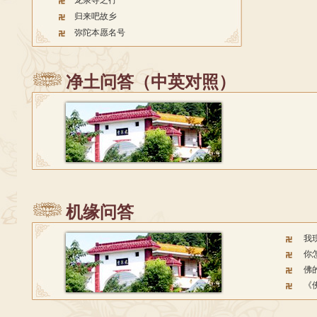
龙泉寺之行
归来吧故乡
弥陀本愿名号
净土问答（中英对照）
机缘问答
我
你
佛
《