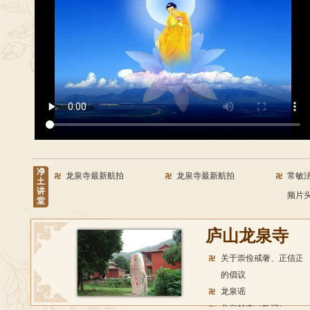
净
龙泉寺最新航拍
龙泉寺最新航拍
常敏
土
讲
频片
堂
恭诵《佛说无量寿经》上
恭诵《佛说无量寿经》上
恭诵
庐山龙泉寺
卷二
卷一
卷三
《往生决疑二》（三）
《往生决疑二》（二）
《往
关于崇俭戒奢、正信正
《往生决疑》（六）
《往生决疑》（五）
《往
的倡议
龙泉谣
《往生决疑》（一）
常敏法师念佛开示Ⅳ 于昆
常敏法
龙泉钟声（歌词）