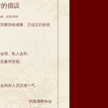
行的倡议
协会 点击:6508
宗教崇俭戒奢、正信正行的良
会馆、私人会所。
住豪华宾馆。
会闲杂人员沆瀣一气。
中国佛教协会