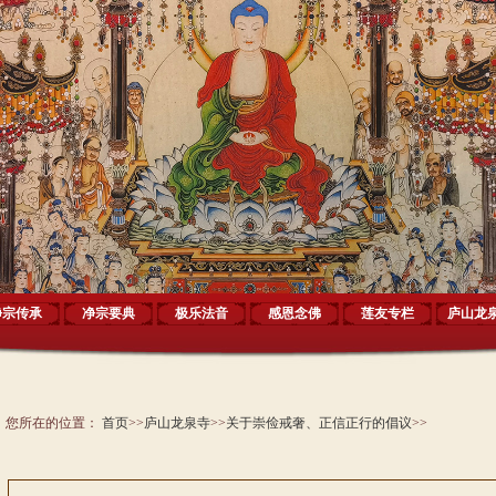
净宗传承
净宗要典
极乐法音
感恩念佛
莲友专栏
庐山龙
您所在的位置：
首页
>>
庐山龙泉寺
>>
关于崇俭戒奢、正信正行的倡议
>>