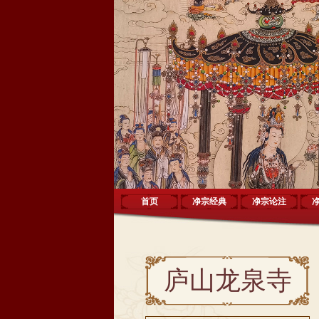
首页
净宗经典
净宗论注
庐山龙泉寺