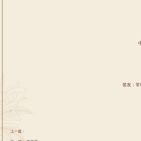
中国
签发：常
'
上一篇：