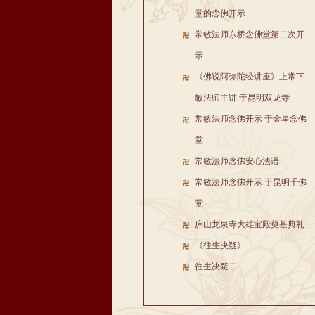
堂的念佛开示
常敏法师东桥念佛堂第二次开
示
《佛说阿弥陀经讲座》上常下
敏法师主讲 于昆明双龙寺
常敏法师念佛开示 于金星念佛
堂
常敏法师念佛安心法语
常敏法师念佛开示 于昆明千佛
堂
庐山龙泉寺大雄宝殿奠基典礼
《往生决疑》
往生决疑二