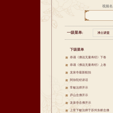
视频名
一级菜单:
净土讲堂
下级菜单
恭诵《佛说无量寿经》下卷
恭诵《佛说无量寿经》上卷
龙泉寺最新航拍
阿弥陀经讲话
常敏法师开示
庐山念佛开示
龙泉寺念佛开示
上常下敏法师于苏州东桥念佛