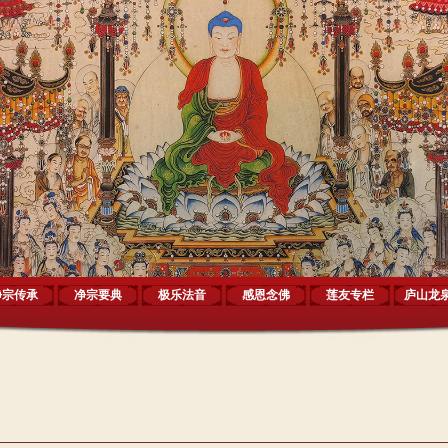
净宗传承
净宗要典
极乐法音
感恩念佛
莲友专栏
庐山龙