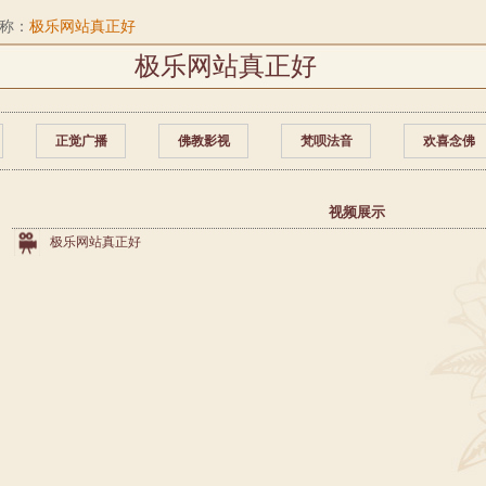
称：
极乐网站真正好
极乐网站真正好
正觉广播
佛教影视
梵呗法音
欢喜念佛
视频展示
极乐网站真正好