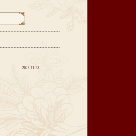
2023-11-28