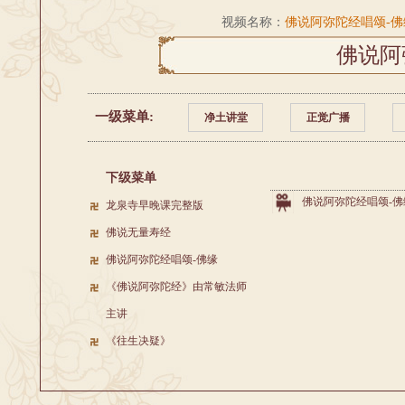
视频名称：
佛说阿弥陀经唱颂
佛说阿
一级菜单:
净土讲堂
正觉广播
下级菜单
佛说阿弥陀经唱颂-佛
龙泉寺早晚课完整版
佛说无量寿经
佛说阿弥陀经唱颂-佛缘
《佛说阿弥陀经》由常敏法师
主讲
《往生决疑》