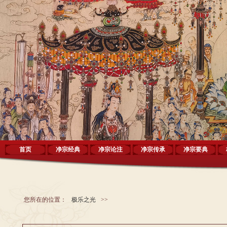
首页
净宗经典
净宗论注
净宗传承
净宗要典
您所在的位置：
极乐之光
>>