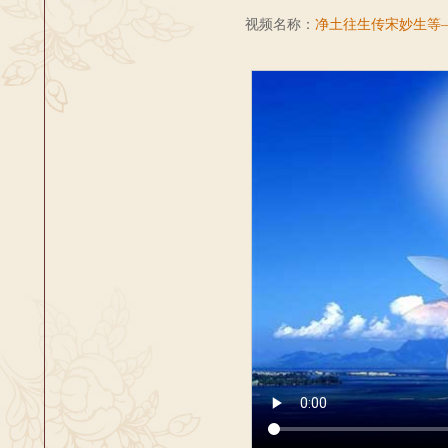
视频名称：
净土往生传宋妙生