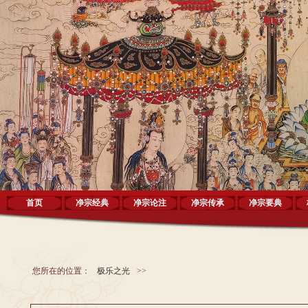
首页
净宗经典
净宗论注
净宗传承
净宗要典
您所在的位置：
极乐之光
>>