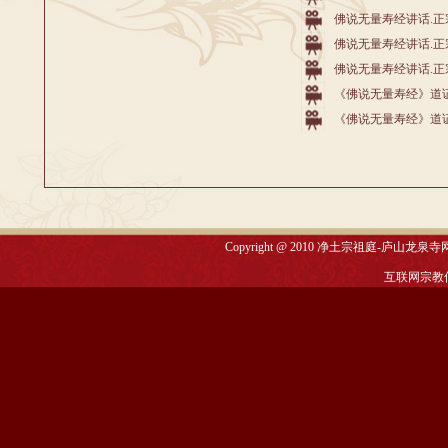
佛说无量寿经讲话.正
佛说无量寿经讲话.正
佛说无量寿经讲话.正宗
《佛说无量寿经》道
《佛说无量寿经》道
Copyright @ 2010
净土宗祖庭-庐山龙泉寺
互联网宗教信