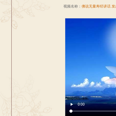
视频名称：
佛说无量寿经讲话.