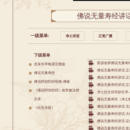
佛说无量寿经讲
一级菜单:
净土讲堂
正觉广播
下级菜单
善源老师佛说无量寿经
龙泉寺早晚课完整版
佛说无量寿经讲话.正宗
佛说无量寿经
佛说无量寿经讲话.正
佛说阿弥陀经唱颂-佛缘
佛说无量寿经讲话.正
《佛说阿弥陀经》由常敏法师
净土往生传宋妙生等
主讲
佛说无量寿经（净土
佛说无量寿经讲话.
《往生决疑》
佛说无量寿经讲话.
佛说无量寿经讲话.
佛说无量寿经讲话.