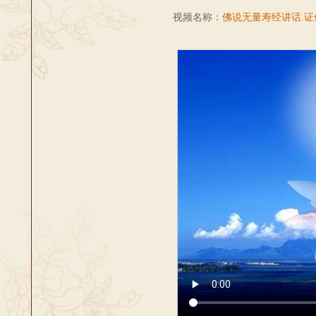
视频名称：
佛说无量寿经讲话.