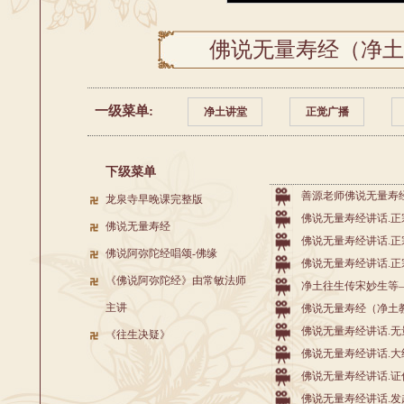
佛说无量寿经（净土
一级菜单:
净土讲堂
正觉广播
下级菜单
善源老师佛说无量寿经
龙泉寺早晚课完整版
佛说无量寿经讲话.正宗
佛说无量寿经
佛说无量寿经讲话.正
佛说阿弥陀经唱颂-佛缘
佛说无量寿经讲话.正
《佛说阿弥陀经》由常敏法师
净土往生传宋妙生等
主讲
佛说无量寿经（净土
佛说无量寿经讲话.
《往生决疑》
佛说无量寿经讲话.
佛说无量寿经讲话.
佛说无量寿经讲话.