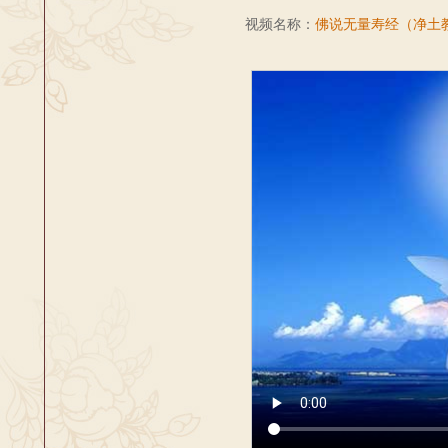
视频名称：
佛说无量寿经（净