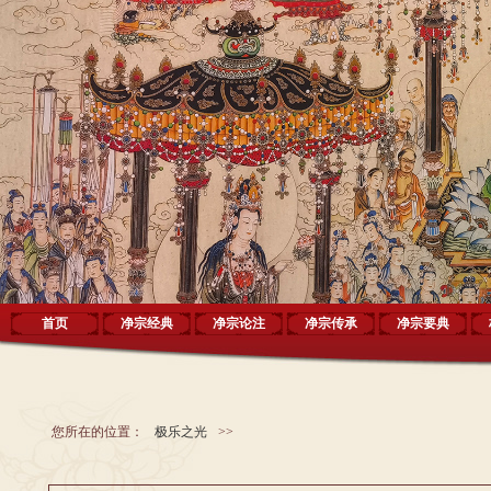
首页
净宗经典
净宗论注
净宗传承
净宗要典
您所在的位置：
极乐之光
>>