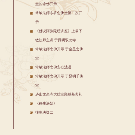
堂的念佛开示
常敏法师东桥念佛堂第二次开
示
《佛说阿弥陀经讲座》上常下
敏法师主讲 于昆明双龙寺
常敏法师念佛开示 于金星念佛
堂
常敏法师念佛安心法语
常敏法师念佛开示 于昆明千佛
堂
庐山龙泉寺大雄宝殿奠基典礼
《往生决疑》
往生决疑二