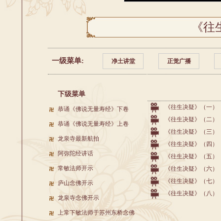
《往
一级菜单:
净土讲堂
正觉广播
下级菜单
《往生决疑》（一）
恭诵《佛说无量寿经》下卷
《往生决疑》（二）
恭诵《佛说无量寿经》上卷
《往生决疑》（三）
龙泉寺最新航拍
《往生决疑》（四）
阿弥陀经讲话
《往生决疑》（五）
常敏法师开示
《往生决疑》（六）
《往生决疑》（七）
庐山念佛开示
《往生决疑》（八）
龙泉寺念佛开示
上常下敏法师于苏州东桥念佛