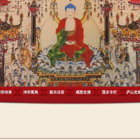
净宗传承
净宗要典
极乐法音
感恩念佛
莲友专栏
庐山龙