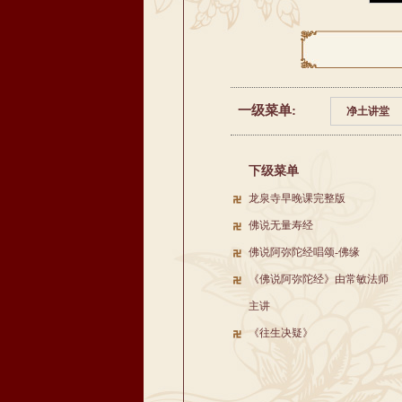
一级菜单:
净土讲堂
下级菜单
龙泉寺早晚课完整版
佛说无量寿经
佛说阿弥陀经唱颂-佛缘
《佛说阿弥陀经》由常敏法师
主讲
《往生决疑》