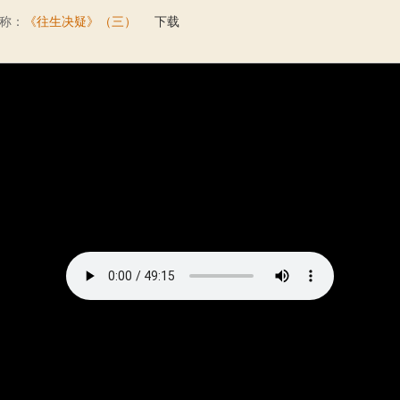
称：
《往生决疑》（三）
下载