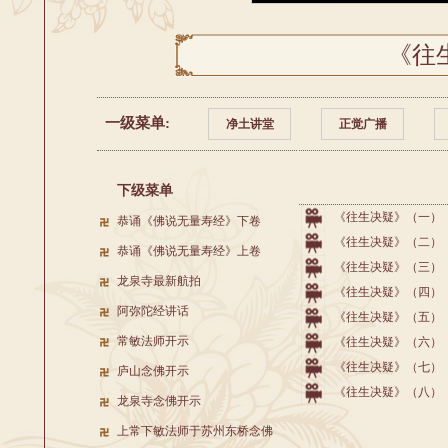
《往
一级菜单:
净土讲堂
正觉广播
下级菜单
《往生决疑》（一）
恭诵《佛说无量寿经》下卷
《往生决疑》（二）
恭诵《佛说无量寿经》上卷
《往生决疑》（三）
龙泉寺最新航拍
《往生决疑》（四）
阿弥陀经讲话
《往生决疑》（五）
常敏法师开示
《往生决疑》（六）
《往生决疑》（七）
庐山念佛开示
《往生决疑》（八）
龙泉寺念佛开示
上常下敏法师于苏州东桥念佛