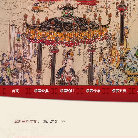
首页
净宗经典
净宗论注
净宗传承
净宗要典
您所在的位置：
极乐之光
>>