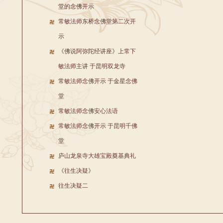
堂的念佛开示
常敏法师东桥念佛堂第二次开
示
《佛说阿弥陀经讲座》上常下
敏法师主讲 于昆明双龙寺
常敏法师念佛开示 于金星念佛
堂
常敏法师念佛安心法语
常敏法师念佛开示 于昆明千佛
堂
庐山龙泉寺大雄宝殿奠基典礼
《往生决疑》
往生决疑二