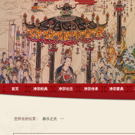
首页
净宗经典
净宗论注
净宗传承
净宗要典
您所在的位置：
极乐之光
>>