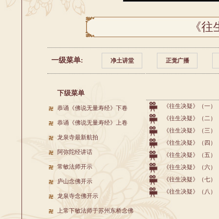
《往
一级菜单:
净土讲堂
正觉广播
下级菜单
《往生决疑》（一）
恭诵《佛说无量寿经》下卷
《往生决疑》（二）
恭诵《佛说无量寿经》上卷
《往生决疑》（三）
龙泉寺最新航拍
《往生决疑》（四）
阿弥陀经讲话
《往生决疑》（五）
常敏法师开示
《往生决疑》（六）
《往生决疑》（七）
庐山念佛开示
《往生决疑》（八）
龙泉寺念佛开示
上常下敏法师于苏州东桥念佛