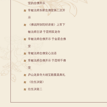
堂的念佛开示
常敏法师东桥念佛堂第二次开
示
《佛说阿弥陀经讲座》上常下
敏法师主讲 于昆明双龙寺
常敏法师念佛开示 于金星念佛
堂
常敏法师念佛安心法语
常敏法师念佛开示 于昆明千佛
堂
庐山龙泉寺大雄宝殿奠基典礼
《往生决疑》
往生决疑二