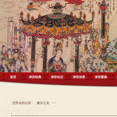
首页
净宗经典
净宗论注
净宗传承
净宗要典
您所在的位置：
极乐之光
>>