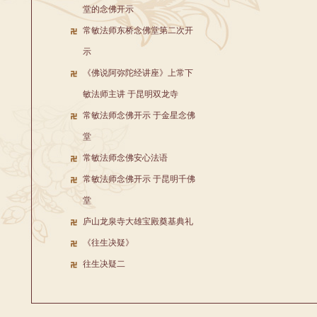
堂的念佛开示
常敏法师东桥念佛堂第二次开
示
《佛说阿弥陀经讲座》上常下
敏法师主讲 于昆明双龙寺
常敏法师念佛开示 于金星念佛
堂
常敏法师念佛安心法语
常敏法师念佛开示 于昆明千佛
堂
庐山龙泉寺大雄宝殿奠基典礼
《往生决疑》
往生决疑二