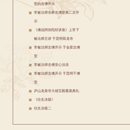
堂的念佛开示
常敏法师东桥念佛堂第二次开
示
《佛说阿弥陀经讲座》上常下
敏法师主讲 于昆明双龙寺
常敏法师念佛开示 于金星念佛
堂
常敏法师念佛安心法语
常敏法师念佛开示 于昆明千佛
堂
庐山龙泉寺大雄宝殿奠基典礼
《往生决疑》
往生决疑二