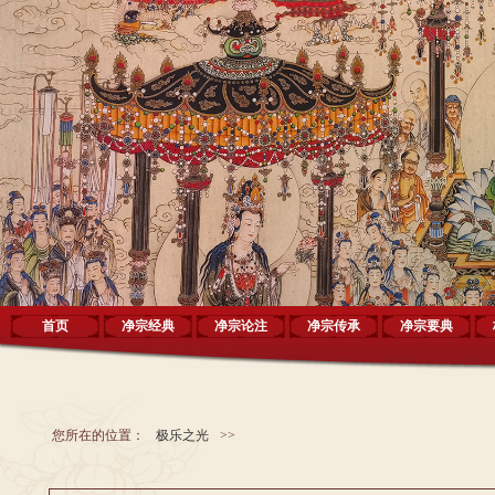
首页
净宗经典
净宗论注
净宗传承
净宗要典
您所在的位置：
极乐之光
>>