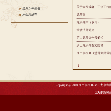
关于崇俭戒奢、正信正行
极乐之光简报
庐山龙泉寺
龙泉谣
龙泉钟声（歌词）
常敏法师简介
庐山龙泉寺全景航拍
庐山龙泉寺图文随笔
净土宗祖庭（慧远大师道
1
Copyright @ 2010
净土宗祖庭-庐山龙泉寺
互联网宗教信