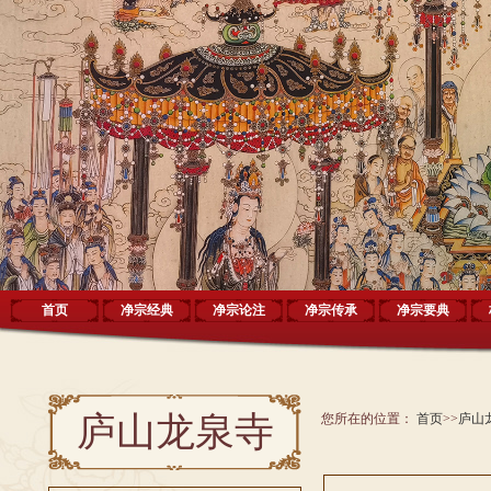
首页
净宗经典
净宗论注
净宗传承
净宗要典
庐山龙泉寺
您所在的位置：
首页
>>
庐山