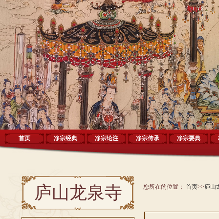
首页
净宗经典
净宗论注
净宗传承
净宗要典
庐山龙泉寺
您所在的位置：
首页
>>
庐山