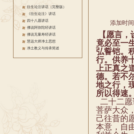
往生论注讲话（完整版）
《往生论注》讲话
四十八愿讲话
添加时间：2
佛说阿弥陀经讲话
【愿言，
佛说无量寿经讲话
竟必至一
慧远大师净土思想
净土教义与传承简述
弘誓铠。
行。供养
上正真之
德。若不
地之行，
所以得速
二十二愿
菩萨大众
己往昔的
本意，自