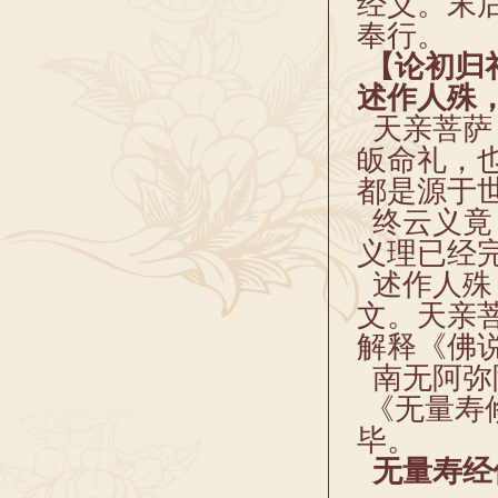
经义。末
奉行。
【论初归
述作人殊
天亲菩萨
皈命礼，
都是源于
终云义竟
义理已经
述作人殊
文。天亲
解释《佛
南无阿弥
《无量寿
毕。
无量寿经