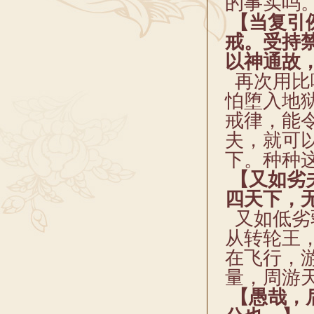
的事实吗
【当复引
戒。受持
以神通故
再次用比
怕堕入地
戒律，能
夫，就可
下。种种
【又如劣
四天下，
又如低劣
从转轮王
在飞行，
量，周游
【愚哉，