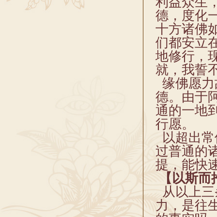
利益众生
德，度化
十方诸佛
们都安立
地修行，
就，我誓
缘佛愿力
德。由于
通的一地
行愿。
以超出常
过普通的
提，能快
【以斯而
从以上三
力，是往